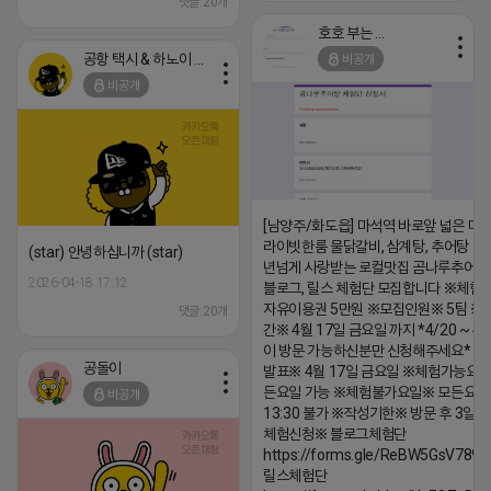
댓글:20개
호호 부는 튜브
공항 택시 & 하노이 렌트카
비공개
비공개
[남양주/화도읍] 마석역 바로앞 넓은 매장
라이빗한룸 물닭갈비, 삼계탕, 추어탕 맛집
(star) 안녕하십니까 (star)
년넘게 사랑받는 로컬맛집 곰나루추어
2026-04-18 17:12
블로그, 릴스 체험단 모집합니다 ※체험
자유이용권 5만원 ※모집인원※ 5팀 ※
댓글:20개
간※ 4월 17일 금요일 까지 *4/20 ~ 4/
이 방문 가능하신분만 신청해주세요* 
공돌이
발표※ 4월 17일 금요일 ※체험가능요일
든요일 가능 ※체험불가요일※ 모든요일 1
비공개
13:30 불가 ※작성기한※ 방문 후 3일 
체험신청※ 블로그체험단
https://forms.gle/ReBW5GsV789u
릴스체험단