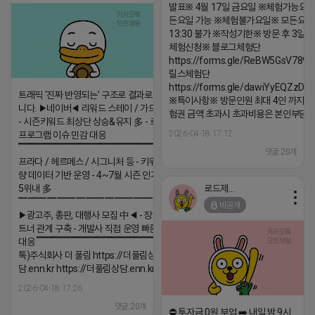
발표※ 4월 17일 금요일 ※체험가능요일
든요일 가능 ※체험불가요일※ 모든요일 1
13:30 불가 ※작성기한※ 방문 후 3일 
체험신청※ 블로그체험단
https://forms.gle/ReBW5GsV789u
릴스체험단
https://forms.gle/dawiYyEQZzDd
트래픽 ‘진짜 반영되는’ 구조로 결과로 보여드립
※특이사항※ 방문인원 최대 4인 까지 가
니다. ▶네이버◀ 리워드 스테이 / 가드 / 자몽 등
험권 금액 초과시 초과비용은 본인부담입
- 시즌키워드 최상단 상승&유지 多 - 로직변화,
2026-04-18 17:12
프로그램 이슈 민감 대응
▔▔▔▔▔▔▔▔▔▔▔▔▔▔▔▔▔▔ ▶쿠팡◀
댓글:20개
프라다 / 헤르메스 / 시그니처 등 - 키워드 검색
량 데이터 기반 운영 - 4~7월 시즌 인기 키워드
로드제인
5위내 多
▔▔▔▔▔▔▔▔▔▔▔▔▔▔▔▔▔▔
비공개
▶광고주, 총판, 대행사 모집 中◀ - 장기 협업 파
트너 관계 구축 - 개발사 직접 운영 빠른 피드백
대응 ▔▔▔▔▔▔▔▔▔▔▔▔▔▔▔▔▔▔ (카
톡)주식회사 더 풀림 https://더풀림상
담.enn.kr https://더풀림상담.enn.kr
2026-04-18 17:26
댓글:20개
⛔️ 투자금 0원 부업 ➡️ 내일 밤 9시