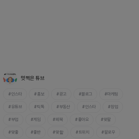
멋쩍은 튜브
인스타
홍보
광고
블로그
마케팅
유튜브
틱톡
부동산
인스타
창업
부업
게임
페북
좋아요
맞팔
맞좋
좋반
맞핱
트위치
팔로우