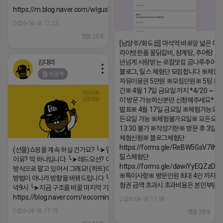
https://m.blog.naver.com/wlgus1647/224253846149
2026-04-18 17:23
댓글:20개
[남양주/화도읍] 마석역 바로앞 넓은 매장
라이빗한룸 물닭갈비, 삼계탕, 추어탕 맛집
김대리
년넘게 사랑받는 로컬맛집 곰나루추어
블로그, 릴스 체험단 모집합니다 ※체험
비공개
자유이용권 5만원 ※모집인원※ 5팀 ※
간※ 4월 17일 금요일 까지 *4/20 ~ 4/
이 방문 가능하신분만 신청해주세요* 
발표※ 4월 17일 금요일 ※체험가능요일
든요일 가능 ※체험불가요일※ 모든요일 1
13:30 불가 ※작성기한※ 방문 후 3일 
체험신청※ 블로그체험단
https://forms.gle/ReBW5GsV789u
(선물)쇼핑몰 계속 하실 건가요? ╰➤열심히 해도 안되는
릴스체험단
이유? 딱 하나입니다. ╰➤레드오션? 아니요! ╰➤모두 같은
https://forms.gle/dawiYyEQZzDd
방식으로 팔고 있어서 그래요! (하트)이번엔 다릅니다. ╰➤
※특이사항※ 방문인원 최대 4인 까지 가
방법이 아니라 방향을 바꿔드립니다 ╰➤4월 21일(화) 저
험권 금액 초과시 초과비용은 본인부담입
녁9시 ╰➤지금 구조를 바꿀 마지막 기회
https://blog.naver.com/eocomim/224250518436
2026-04-18 17:18
2026-04-18 17:15
댓글:20개