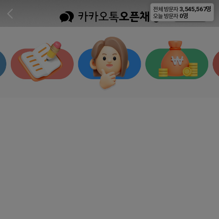
3,545,567명
전체 방문자
비공개
0명
오늘 방문자