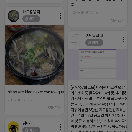
⛔️
하트뿅뿅 라이언
2026-04-18 17:23
비공개
댓글:20개
빈털터리 제이지
비공개
[남양주/화도읍] 마석역 바로앞 넓은 매장
https://m.blog.naver.com/wlgus1647/224253846149
라이빗한룸 물닭갈비, 삼계탕, 추어탕 맛집
년넘게 사랑받는 로컬맛집 곰나루추어
2026-04-18 17:23
블로그, 릴스 체험단 모집합니다 ※체험
댓글:20개
자유이용권 5만원 ※모집인원※ 5팀 ※
간※ 4월 17일 금요일 까지 *4/20 ~ 4/
이 방문 가능하신분만 신청해주세요* 
김대리
발표※ 4월 17일 금요일 ※체험가능요일
비공개