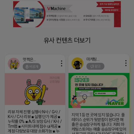
유사 컨텐츠 더보기
마케팅스토어
멋쩍은 튜브
광고
비공개
리뷰 자체 진행 실행사 N사 / G사 /
지역 1등 먼 곳에 있지 않습니다. 플
K사 / C사 리뷰 ■ 실행 단가 제공 ■
레이스 순위가 뒷받침이 된다면 매
누락률 0% ■ A/S 보장 G사 / K사 /
출은 승승장구하게 됩니다. 저희 마
Tm맵 ■ 사이트내에 접수 ui제공 ■
케팅스토어는 매출 승승장구에 있어
계정 다량보유 대량 소화가능 ■ 누
서 최고의 파트너가 되어드리겠습니