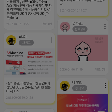
락률 최저 ga구매 ■ 3PL 가능 ■
다.
A/S 가능 전체 상품 자체계정 및 자
체 리뷰어로 진행 세금계산서 OK 1
2024-09-20 15:17:27
분 피드백 OK 대행X 실행 OK (카
톡) lolfa
멋쩍은 튜브
2026-04-16 11:29
댓글: 0개
비공개
■브이머신■
광고
2026-04-16 11:19
댓글: 0개
마케팅스토어
-장소불문, 약정없는 고정공인IP가
삽입된 365일 24시간 임대형 컴퓨
광고
터 서비스
2023-09-05 19:01:58