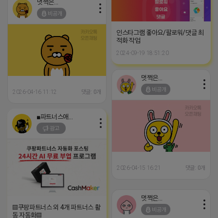
멋쩍은 튜브
비공개
인스타그램 좋아요/팔로워/댓글 최
적화 작업
2024-09-19 18:51:20
멋쩍은 튜브
비공개
2026-04-16 11:12
댓글: 0개
■파트너스애드온■
광고
2026-04-15 16:21
댓글: 0개
멋쩍은 튜브
▤쿠팡파트너스 외 4개 파트너스 활
비공개
동 자동화▤