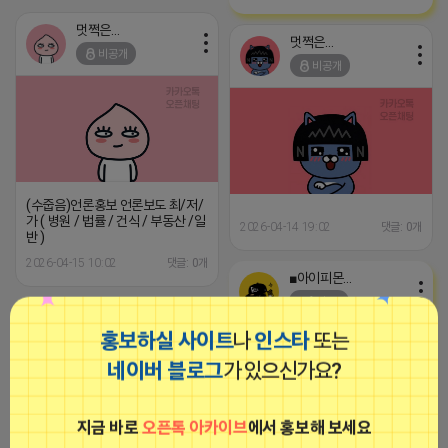
멋쩍은 튜브
멋쩍은 튜브
비공개
비공개
(수줍음)언론홍보 언론보도 최/저/
가 ( 병원 / 법률 / 건식 / 부동산 /일
2026-04-14 19:02
댓글: 0개
반 )
2026-04-15 10:02
댓글: 0개
■아이피몬스터■
광고
멋쩍은 튜브
홍보하실 사이트
나
인스타
또는
비공개
네이버 블로그
가 있으신가요?
지금 바로
오픈톡 아카이브
에서 홍보해 보세요