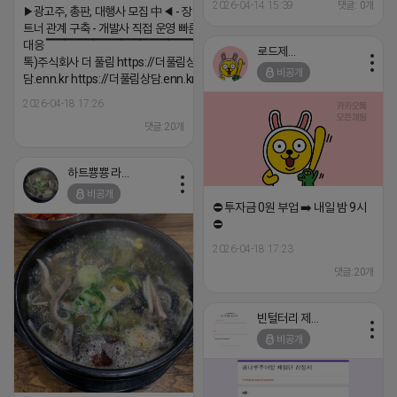
2026-04-14 15:39
댓글: 0개
▶광고주, 총판, 대행사 모집 中◀ - 장기 협업 파
트너 관계 구축 - 개발사 직접 운영 빠른 피드백
대응 ▔▔▔▔▔▔▔▔▔▔▔▔▔▔▔▔▔▔ (카
로드제인
톡)주식회사 더 풀림 https://더풀림상
비공개
담.enn.kr https://더풀림상담.enn.kr
2026-04-18 17:26
댓글:20개
하트뿅뿅 라이언
비공개
⛔️ 투자금 0원 부업 ➡️ 내일 밤 9시
⛔️
2026-04-18 17:23
댓글:20개
빈털터리 제이지
비공개