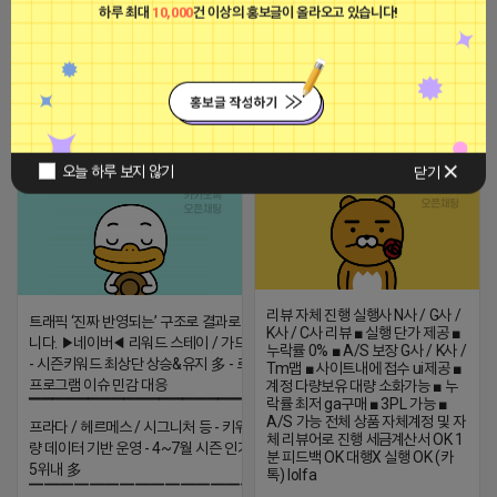
하루 최대
10,000
건 이상의 홍보글이 올라오고 있습니다!
[아이피몬스터] 전국 최저가 마케팅
용 KT아이피서비스!!
2023-09-06 14:23:39
2026-04-14 18:53
댓글: 0개
멋쩍은 튜브
티비 보는 라이언
비공개
비공개
오늘 하루 보지 않기
닫기
리뷰 자체 진행 실행사 N사 / G사 /
트래픽 ‘진짜 반영되는’ 구조로 결과로 보여드립
K사 / C사 리뷰 ■ 실행 단가 제공 ■
니다. ▶네이버◀ 리워드 스테이 / 가드 / 자몽 등
누락률 0% ■ A/S 보장 G사 / K사 /
- 시즌키워드 최상단 상승&유지 多 - 로직변화,
Tm맵 ■ 사이트내에 접수 ui제공 ■
프로그램 이슈 민감 대응
계정 다량보유 대량 소화가능 ■ 누
락률 최저 ga구매 ■ 3PL 가능 ■
▔▔▔▔▔▔▔▔▔▔▔▔▔▔▔▔▔▔ ▶쿠팡◀
A/S 가능 전체 상품 자체계정 및 자
프라다 / 헤르메스 / 시그니처 등 - 키워드 검색
체 리뷰어로 진행 세금계산서 OK 1
량 데이터 기반 운영 - 4~7월 시즌 인기 키워드
분 피드백 OK 대행X 실행 OK (카
5위내 多
톡) lolfa
▔▔▔▔▔▔▔▔▔▔▔▔▔▔▔▔▔▔