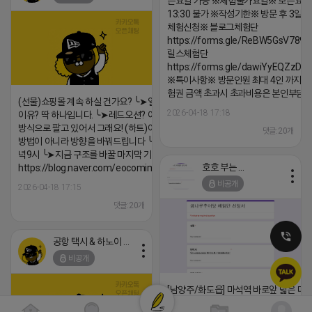
든요일 가능 ※체험불가요일※ 모든요일 1
13:30 불가 ※작성기한※ 방문 후 3일 
체험신청※ 블로그체험단
https://forms.gle/ReBW5GsV789u
릴스체험단
https://forms.gle/dawiYyEQZzDd
※특이사항※ 방문인원 최대 4인 까지 가
험권 금액 초과시 초과비용은 본인부담입
(선물)쇼핑몰 계속 하실 건가요? ╰➤열심히 해도 안되는
2026-04-18 17:18
이유? 딱 하나입니다. ╰➤레드오션? 아니요! ╰➤모두 같은
방식으로 팔고 있어서 그래요! (하트)이번엔 다릅니다. ╰➤
댓글:20개
방법이 아니라 방향을 바꿔드립니다 ╰➤4월 21일(화) 저
녁9시 ╰➤지금 구조를 바꿀 마지막 기회
호호 부는 튜브
https://blog.naver.com/eocomim/224250518436
비공개
2026-04-18 17:15
댓글:20개
공항 택시 & 하노이 렌트카
비공개
[남양주/화도읍] 마석역 바로앞 넓은 매장
라이빗한룸 물닭갈비, 삼계탕, 추어탕 맛집