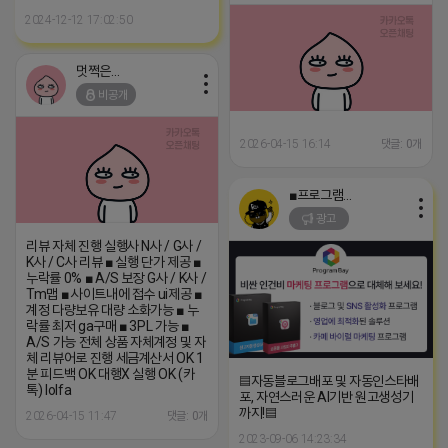
2024-12-12 17:02:50
멋쩍은 튜브
비공개
2026-04-15 16:14
댓글: 0개
■프로그램베이■
광고
리뷰 자체 진행 실행사 N사 / G사 /
K사 / C사 리뷰 ■ 실행 단가 제공 ■
누락률 0% ■ A/S 보장 G사 / K사 /
Tm맵 ■ 사이트내에 접수 ui제공 ■
계정 다량보유 대량 소화가능 ■ 누
락률 최저 ga구매 ■ 3PL 가능 ■
A/S 가능 전체 상품 자체계정 및 자
체 리뷰어로 진행 세금계산서 OK 1
분 피드백 OK 대행X 실행 OK (카
▤자동블로그배포 및 자동인스타배
톡) lolfa
포, 자연스러운 AI기반 원고생성기
까지!▤
2026-04-15 11:47
댓글: 0개
2023-09-06 14:23:34