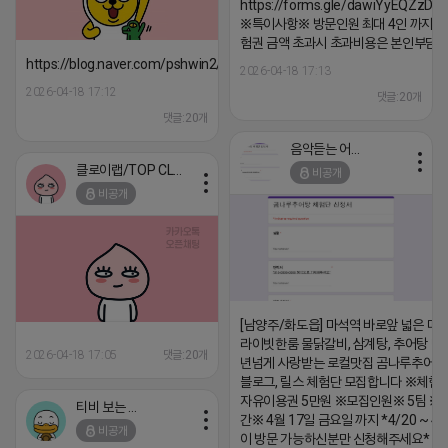
https://forms.gle/dawiYyEQZzDd
※특이사항※ 방문인원 최대 4인 까지 가
험권 금액 초과시 초과비용은 본인부담입
https://blog.naver.com/pshwin2/224023970047
2026-04-18 17:13
2026-04-18 17:12
댓글:20개
댓글:20개
음악듣는 어피치
클로이랩/TOP CLASS
비공개
비공개
[남양주/화도읍] 마석역 바로앞 넓은 매장
라이빗한룸 물닭갈비, 삼계탕, 추어탕 맛집
2026-04-18 17:05
댓글:20개
년넘게 사랑받는 로컬맛집 곰나루추어
블로그, 릴스 체험단 모집합니다 ※체험
자유이용권 5만원 ※모집인원※ 5팀 ※
티비 보는 라이언
간※ 4월 17일 금요일 까지 *4/20 ~ 4/
비공개
이 방문 가능하신분만 신청해주세요* 