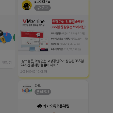
■브이머신■
광고
-장소불문, 약정없는 고정공인IP가 삽입된 365일
댓글: 0개
24시간 임대형 컴퓨터 서비스
2023-09-05 19:01:58
파묘
비공개