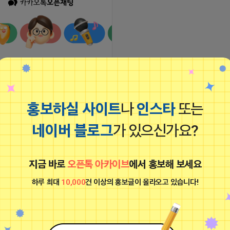
요
27 00:29
댓글: 0개
홍보하실 사이트
나
인스타
또는
파묘
네이버 블로그
가 있으신가요?
비공개
지금 바로
오픈톡 아카이브
에서 홍보해 보세요
하루 최대
10,000
건 이상의 홍보글이 올라오고 있습니다!
요