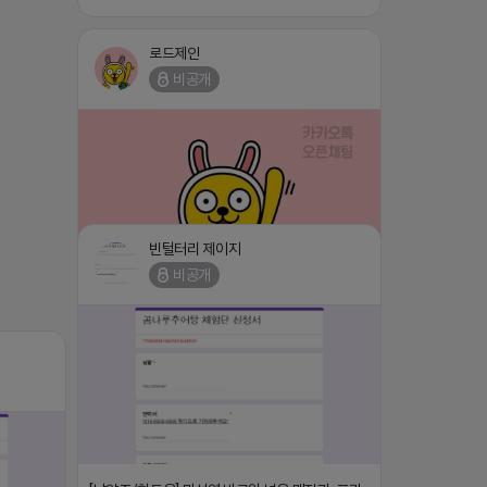
로드제인
비공개
빈털터리 제이지
비공개
⛔️ 투자금 0원 부업 ➡️ 내일 밤 9시 ⛔️
댓글:20개
2026-04-18 17:23