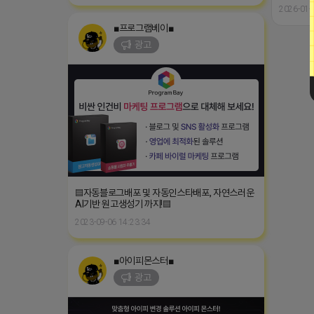
2026-01-
■프로그램베이■
광고
▤자동블로그배포 및 자동인스타배포, 자연스러운
AI기반 원고생성기 까지!▤
2023-09-06 14:23:34
■아이피몬스터■
광고