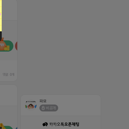
댓글: 0개
파묘
비공개