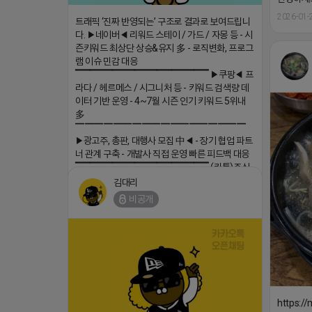
2026-01-
트래픽 ‘진짜 반영되는’ 구조로 결과로 보여드립니
다. ▶네이버◀ 리워드 스테이 / 가드 / 자몽 등 - 시
즌키워드 최상단 상승&유지 多 - 로직변화, 프로그
램 이슈 민감 대응
▔▔▔▔▔▔▔▔▔▔▔▔▔▔▔▔▔▔ ▶쿠팡◀ 프
라다 / 헤르메스 / 시그니처 등 - 키워드 검색량 데
이터 기반 운영 - 4~7월 시즌 인기 키워드 5위내
多
▔▔▔▔▔▔▔▔▔▔▔▔▔▔▔▔▔▔
▶광고주, 총판, 대행사 모집 中◀ - 장기 협업 파트
너 관계 구축 - 개발사 직접 운영 빠른 피드백 대응
▔▔▔▔▔▔▔▔▔▔▔▔▔▔▔▔▔▔ (카톡)주식
회사 더 풀림 https://더풀림상담.enn.kr https://
김대리
더풀림상담.enn.kr
비공개
2026-04-18 17:26
댓글:20개
https:/