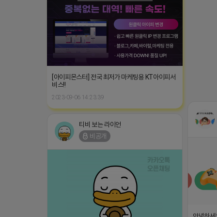
[아이피몬스터] 전국 최저가 마케팅용 KT아이피서
비스!!
2023-09-06 14:23:39
티비 보는 라이언
비공개
안녕하세