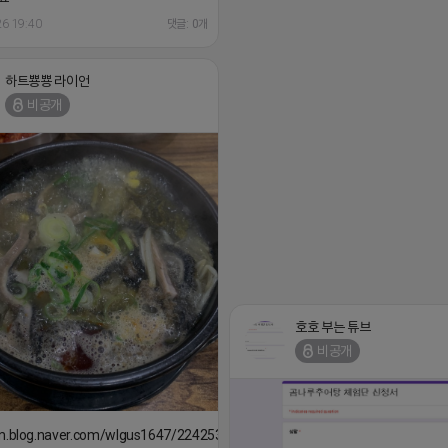
26 19:40
댓글: 0개
하트뿅뿅 라이언
비공개
호호 부는 튜브
비공개
/m.blog.naver.com/wlgus1647/224253846149