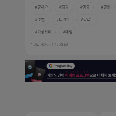
좋아요
맞팔
맞좋
좋반
맞핱
트위치
팔로우
가상화폐
대행
작성일 2026-01-19 23:50