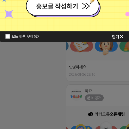
26 23:16
댓글: 0개
파묘
비공개
오늘 하루 보지 않기
닫기
안녕하세요
2026-01-26 23:16
파묘
비공개