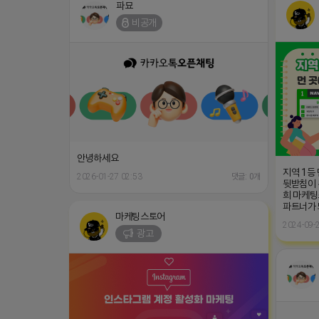
파묘
비공개
안녕하세요
지역 1등
2026-01-27 02:53
댓글: 0개
뒷받침이 
희 마케팅
파트너가
마케팅스토어
2024-09-2
광고