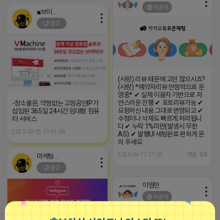
비공개
■브이머신■
광고
(사랑) 리뷰 때문에 고민 많으시죠?
(사랑) *예약자리뷰 안정적으로 운
영중* ✔ 실제 이용자 기반으로 자
연스러운 진행 ✔ 포토리뷰가능 ✔
-장소불문, 약정없는 고정공인IP가
요청하신 내용 그대로 반영되고 ✔
삽입된 365일 24시간 임대형 컴퓨
수정이나 삭제도 빠르게 처리됩니
터 서비스
다 ✔ 누락 1%미만(발생시 무한
2023-09-05 19:01:58
AS) ✔ 발행UI 세팅완료 편하게 문
의 주세요
2026-04-17 17:04
댓글: 0개
마케팅스토어
광고
이영민
비공개