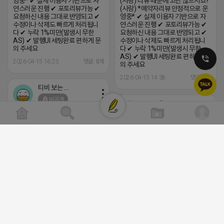
영중* ✔ 실제 이용자 기반으로 자
(사랑) 리뷰 때문에 고민 많으시죠?
연스러운 진행 ✔ 포토리뷰가능 ✔
(사랑) *예약자리뷰 안정적으로 운
요청하신 내용 그대로 반영되고 ✔
영중* ✔ 실제 이용자 기반으로 자
수정이나 삭제도 빠르게 처리됩니
연스러운 진행 ✔ 포토리뷰가능 ✔
다 ✔ 누락 1%미만(발생시 무한
요청하신 내용 그대로 반영되고 ✔
AS) ✔ 발행UI 세팅완료 편하게 문
수정이나 삭제도 빠르게 처리됩니
의 주세요
다 ✔ 누락 1%미만(발생시 무한
AS) ✔ 발행UI 세팅완료 편하게 문
2026-04-15 16:23
댓글: 0개
의 주세요
2026-04-15 14:38
댓글: 0개
티비 보는 라이언
비공개
로드제인
비공개
트래픽 ‘진짜 반영되는’ 구조로 결과로 보여드립
니다. ▶네이버◀ 리워드 스테이 / 가드 / 자몽 등
⛔️ 투자금 0원 부업 ➡️ 내일 밤 9시
- 시즌키워드 최상단 상승&유지 多 - 로직변화,
⛔️
프로그램 이슈 민감 대응
하트뿅뿅 라이언
▔▔▔▔▔▔▔▔▔▔▔▔▔▔▔▔▔▔ ▶쿠팡◀
2026-04-18 17:23
비공개
프라다 / 헤르메스 / 시그니처 등 - 키워드 검색