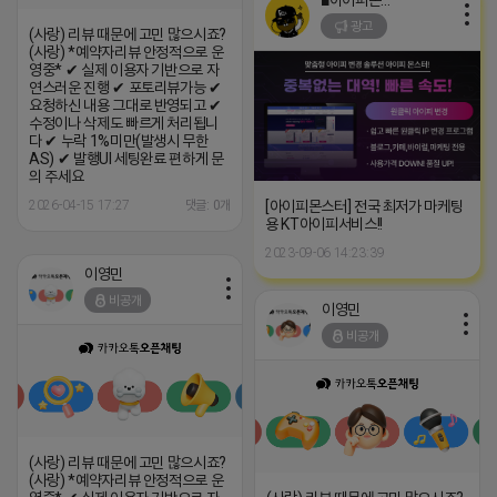
■아이피몬스터■
광고
(사랑) 리뷰 때문에 고민 많으시죠?
(사랑) *예약자리뷰 안정적으로 운
영중* ✔ 실제 이용자 기반으로 자
연스러운 진행 ✔ 포토리뷰가능 ✔
요청하신 내용 그대로 반영되고 ✔
수정이나 삭제도 빠르게 처리됩니
다 ✔ 누락 1%미만(발생시 무한
AS) ✔ 발행UI 세팅완료 편하게 문
의 주세요
[아이피몬스터] 전국 최저가 마케팅
2026-04-15 17:27
댓글: 0개
용 KT아이피서비스!!
2023-09-06 14:23:39
이영민
비공개
이영민
비공개
(사랑) 리뷰 때문에 고민 많으시죠?
(사랑) *예약자리뷰 안정적으로 운