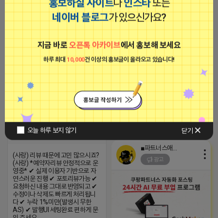
홍보하실 사이트
나
인스타
또는
네이버 블로그
가 있으신가요?
인스타그램 좋아요/팔로워/댓글 최
적화 작업
지금 바로
오픈톡 아카이브
에서 홍보해 보세요
2024-09-19 18:51:20
(사랑) 리뷰 때문에 고민 많으시죠?
(사랑) *예약자리뷰 안정적으로 운
하루 최대
10,000
건 이상의 홍보글이 올라오고 있습니다!
영중* ✔ 실제 이용자 기반으로 자
연스러운 진행 ✔ 포토리뷰가능 ✔
이영민
요청하신 내용 그대로 반영되고 ✔
비공개
수정이나 삭제도 빠르게 처리됩니
다 ✔ 누락 1%미만(발생시 무한
AS) ✔ 발행UI 세팅완료 편하게 문
의 주세요
2026-04-17 12:48
댓글: 0개
오늘 하루 보지 않기
닫기
■파트너스애드온■
(사랑) 리뷰 때문에 고민 많으시죠?
광고
(사랑) *예약자리뷰 안정적으로 운
영중* ✔ 실제 이용자 기반으로 자
연스러운 진행 ✔ 포토리뷰가능 ✔
요청하신 내용 그대로 반영되고 ✔
수정이나 삭제도 빠르게 처리됩니
다 ✔ 누락 1%미만(발생시 무한
AS) ✔ 발행UI 세팅완료 편하게 문
의 주세요