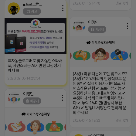
2026-04-16 14:48
댓글: 0개
■프로그램베이■
광고
이영민
비공개
▤자동블로그배포 및 자동인스타배
포, 자연스러운 AI기반 원고생성기
까지!▤
(사랑) 리뷰 때문에 고민 많으시죠?
2023-09-06 14:23:34
(사랑) *예약자리뷰 안정적으로 운
영중* ✔ 실제 이용자 기반으로 자
연스러운 진행 ✔ 포토리뷰가능 ✔
요청하신 내용 그대로 반영되고 ✔
이영민
수정이나 삭제도 빠르게 처리됩니
비공개
다 ✔ 누락 1%미만(발생시 무한
AS) ✔ 발행UI 세팅완료 편하게 문
의 주세요
2026-04-16 13:22
댓글: 0개