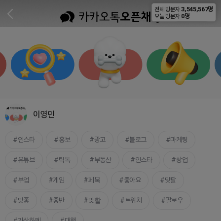
3,545,567명
전체 방문자
비공개
0명
오늘 방문자
이영민
인스타
홍보
광고
블로그
마케팅
유튜브
틱톡
부동산
인스타
창업
부업
게임
페북
좋아요
맞팔
맞좋
좋반
맞핱
트위치
팔로우
가상화폐
대행