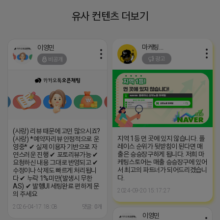
유사 컨텐츠 더보기
마케팅스토어
이영민
광고
비공개
(사랑) 리뷰 때문에 고민 많으시죠?
지역 1등 먼 곳에 있지 않습니다. 플
(사랑) *예약자리뷰 안정적으로 운
레이스 순위가 뒷받침이 된다면 매
영중* ✔ 실제 이용자 기반으로 자
출은 승승장구하게 됩니다. 저희 마
연스러운 진행 ✔ 포토리뷰가능 ✔
케팅스토어는 매출 승승장구에 있어
요청하신 내용 그대로 반영되고 ✔
서 최고의 파트너가 되어드리겠습니
수정이나 삭제도 빠르게 처리됩니
다.
다 ✔ 누락 1%미만(발생시 무한
AS) ✔ 발행UI 세팅완료 편하게 문
2024-09-20 15:17:27
의 주세요
2026-04-17 18:08
댓글: 0개
이영민