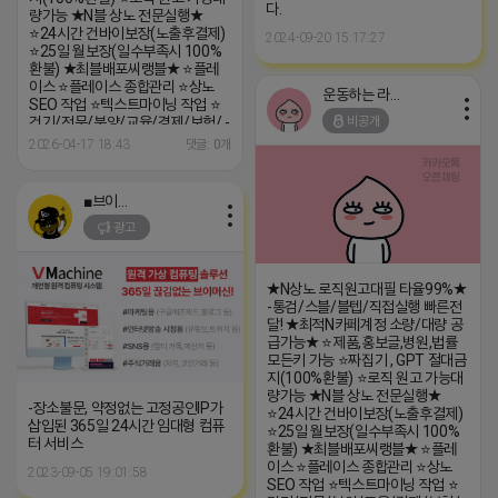
다.
량가능 ★N블 상노 전문실행★
⭐24시간 건바이보장(노출후결제)
2024-09-20 15:17:27
⭐25일 월보장(일수부족시 100%
환불) ★최블배포씨랭블★ ⭐플레
이스 ⭐플레이스 종합관리 ⭐상노
운동하는 라이언
SEO 작업 ⭐텍스트마이닝 작업 ⭐
비공개
건기/전문/분양/교육/경제/보험/ -
카테고리별 최블 대량보유중 ⭐ 준
2026-04-17 18:43
댓글: 0개
최2이상 막배포 1,500원(100건 이
상시) ★전문 카피라이터 (카톡)
hunhunad
■브이머신■
광고
★N상노 로직원고대필 타율99%★
-통검/스블/블텝/직접실행 빠른전
달! ★최적N카페계정 소량/대량 공
급가능★ ⭐제품,홍보글,병원,법률
모든키 가능 ⭐짜집기 , GPT 절대금
지(100%환불) ⭐로직 원고 가능대
량가능 ★N블 상노 전문실행★
-장소불문, 약정없는 고정공인IP가
⭐24시간 건바이보장(노출후결제)
삽입된 365일 24시간 임대형 컴퓨
⭐25일 월보장(일수부족시 100%
터 서비스
환불) ★최블배포씨랭블★ ⭐플레
이스 ⭐플레이스 종합관리 ⭐상노
2023-09-05 19:01:58
SEO 작업 ⭐텍스트마이닝 작업 ⭐