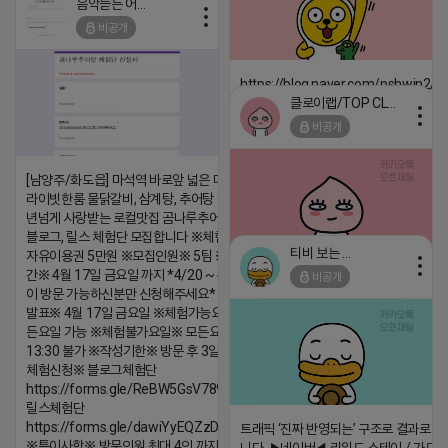
음악듣는 어피치
2026-04-18 17:13
비공개
댓글:20개
https://blog.naver.com/pshwin2/
클로이랩/TOP CLASS
2026-04-18 17:12
비공개
댓글:20개
[남양주/화도읍] 마석역 바로앞 넓은 매장과, 프
라이빗한룸 물닭갈비, 삼계탕, 추어탕 맛집 10
년넘게 사랑받는 로컬맛집 곰나루추어탕에서
블로그, 릴스 체험단 모집합니다 ※체험메뉴※
티비 보는 라이언
자유이용권 5만원 ※모집인원※ 5팀 ※모집기
간※ 4월 17일 금요일 까지 *4/20 ~ 4/26 사
비공개
2026-04-18 17:05
댓글:20개
이 방문 가능하신분만 신청해주세요* ※체험단
발표※ 4월 17일 금요일 ※체험가능요일※ 모
든요일 가능 ※체험불가요일※ 모든요일 12 ~
13:30 불가 ※작성기한※ 방문 후 3일 이내 ※
체험신청※ 블로그체험단
https://forms.gle/ReBW5GsV789ur2Pz6
릴스체험단
https://forms.gle/dawiYyEQZzDdqf8W8
트래픽 ‘진짜 반영되는’ 구조로 결과로 
※특이사항※ 방문인원 최대 4인 까지 가능 체