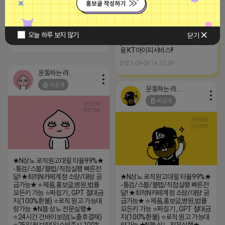
환불) ★최블배포씨랭블★ ⭐플레
이스 ⭐플레이스 종합관리 ⭐상노
SEO 작업 ⭐텍스트마이닝 작업 ⭐
건기/전문/분양/교육/경제/보험/ -
오늘 하루 보지 않기
닫기
카테고리별 최블 대량보유중 ⭐ 준
[아이피몬스터] 전국 최저가 마케팅
2026-04-17 13:37
댓글: 0개
최2이상 막배포 1,500원(100건 이
용 KT아이피서비스!!
상시) ★전문 카피라이터 (카톡)
2023-09-06 14:23:39
hunhunad
운동하는 라이언
비공개
운동하는 라이언
비공개
★N상노 로직원고대필 타율99%★
-통검/스블/블텝/직접실행 빠른전
달! ★최적N카페계정 소량/대량 공
★N상노 로직원고대필 타율99%★
급가능★ ⭐제품,홍보글,병원,법률
-통검/스블/블텝/직접실행 빠른전
모든키 가능 ⭐짜집기 , GPT 절대금
달! ★최적N카페계정 소량/대량 공
지(100%환불) ⭐로직 원고 가능대
급가능★ ⭐제품,홍보글,병원,법률
량가능 ★N블 상노 전문실행★
모든키 가능 ⭐짜집기 , GPT 절대금
⭐24시간 건바이보장(노출후결제)
지(100%환불) ⭐로직 원고 가능대