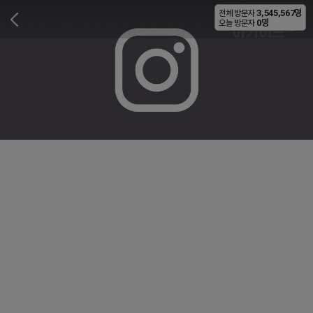
3,545,567명
전체 방문자
비공개
0명
오늘 방문자