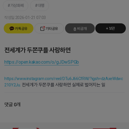
가상화폐
대행
작성일 2026-01-21 07:03
+ 보관
카톡공유
기타공유
비공개
전세계가 두쫀쿠를 사랑하면
https://open.kakao.com/o/gJDwSPGb
https://www.instagram.com/reel/DTu6J66CfRW/?igsh=dzAxeWdwc
전세계가 두쫀쿠를 사랑하면 실제로 벌어지는 일
210Y2Ju.
댓글 0개