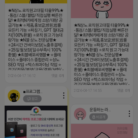
★N상노 로직원고대필 타율99%★
-통검/스블/블텝/직접실행 빠른전
달! ★최적N카페계정 소량/대량 공
급가능★ ⭐제품,홍보글,병원,법률
★N상노 로직원고대필 타율99%★
모든키 가능 ⭐짜집기 , GPT 절대금
-통검/스블/블텝/직접실행 빠른전
지(100%환불) ⭐로직 원고 가능대
달! ★최적N카페계정 소량/대량 공
량가능 ★N블 상노 전문실행★
급가능★ ⭐제품,홍보글,병원,법률
⭐24시간 건바이보장(노출후결제)
모든키 가능 ⭐짜집기 , GPT 절대금
⭐25일 월보장(일수부족시 100%
지(100%환불) ⭐로직 원고 가능대
환불) ★최블배포씨랭블★ ⭐플레
량가능 ★N블 상노 전문실행★
이스 ⭐플레이스 종합관리 ⭐상노
⭐24시간 건바이보장(노출후결제)
SEO 작업 ⭐텍스트마이닝 작업 ⭐
⭐25일 월보장(일수부족시 100%
건기/전문/분양/교육/경제/보험/ -
환불) ★최블배포씨랭블★ ⭐플레
카테고리별 최블 대량보유중 ⭐ 준
이스 ⭐플레이스 종합관리 ⭐상노
2026-04-17 16:12
댓글: 0개
최2이상 막배포 1,500원(100건 이
SEO 작업 ⭐텍스트마이닝 작업 ⭐
상시) ★전문 카피라이터 (카톡)
건기/전문/분양/교육/경제/보험/ -
hunhunad
카테고리별 최블 대량보유중 ⭐ 준
2026-04-17 14:55
댓글: 0개
■프로그램베이■
최2이상 막배포 1,500원(100건 이
광고
상시) ★전문 카피라이터 (카톡)
hunhunad
운동하는 라이언
비공개