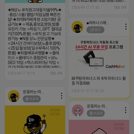
건기/전문/분양/교육/경제/보험/ -
카테고리별 최블 대량보유중 ⭐ 준
2026-04-17 17:30
댓글: 0개
★N상노 로직원고대필 타율99%★
최2이상 막배포 1,500원(100건 이
-통검/스블/블텝/직접실행 빠른전
상시) ★전문 카피라이터 (카톡)
달! ★최적N카페계정 소량/대량 공
hunhunad
■파트너스애드온■
급가능★ ⭐제품,홍보글,병원,법률
모든키 가능 ⭐짜집기 , GPT 절대금
광고
지(100%환불) ⭐로직 원고 가능대
량가능 ★N블 상노 전문실행★
⭐24시간 건바이보장(노출후결제)
⭐25일 월보장(일수부족시 100%
환불) ★최블배포씨랭블★ ⭐플레
이스 ⭐플레이스 종합관리 ⭐상노
SEO 작업 ⭐텍스트마이닝 작업 ⭐
건기/전문/분양/교육/경제/보험/ -
카테고리별 최블 대량보유중 ⭐ 준
2026-04-17 16:14
댓글: 0개
최2이상 막배포 1,500원(100건 이
▤쿠팡파트너스 외 4개 파트너스 활
상시) ★전문 카피라이터 (카톡)
동 자동화▤
hunhunad
2024-12-12 17:02:50
운동하는 라이언
비공개
운동하는 라이언
비공개