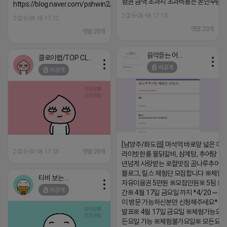
험권 금액 초과시 초과비용은 본인부담입
https://blog.naver.com/pshwin2/224023970047
2026-04-18 17:13
2026-04-18 17:12
댓글:20개
댓글:20개
음악듣는 어피치
클로이랩/TOP CLASS
비공개
비공개
[남양주/화도읍] 마석역 바로앞 넓은 매장
2026-04-18 17:05
댓글:20개
라이빗한룸 물닭갈비, 삼계탕, 추어탕 맛집
년넘게 사랑받는 로컬맛집 곰나루추어
블로그, 릴스 체험단 모집합니다 ※체험
티비 보는 라이언
자유이용권 5만원 ※모집인원※ 5팀 ※
비공개
간※ 4월 17일 금요일 까지 *4/20 ~ 4/
이 방문 가능하신분만 신청해주세요* 
발표※ 4월 17일 금요일 ※체험가능요일
든요일 가능 ※체험불가요일※ 모든요일 1