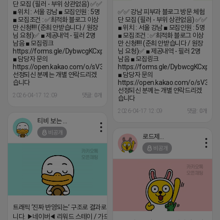
단 모집 (필러 - 부위 상관없음) ✅✅
■ 위치 : 서울 강남 ■ 모집인원 : 5명
✅✅ 강남 피부과 블로그 방문 체험
■ 모집조건 : ✅️최적화 블로그 이상
단 모집 (필러 - 부위 상관없음) ✅✅
만 신청!!!! (준최 안받습니다 / 원장
■ 위치 : 서울 강남 ■ 모집인원 : 5명
님 요청)✅️ ■ 제공내역 - 필러 2명
■ 모집조건 : ✅️최적화 블로그 이상
남음 ■ 모집링크
만 신청!!!! (준최 안받습니다 / 원장
https://forms.gle/DybwcgKCxpY47EeQ6
님 요청)✅️ ■ 제공내역 - 필러 2명
■ 담당자 문의
남음 ■ 모집링크
https://open.kakao.com/o/sV3QiT0h
https://forms.gle/DybwcgKCxpY4
선정되신 분께는 개별 연락드리겠
■ 담당자 문의
습니다
https://open.kakao.com/o/sV3QiT
선정되신 분께는 개별 연락드리겠
2026-04-17 12:09
댓글: 0개
습니다
2026-04-17 12:09
댓글: 0개
티비 보는 라이언
비공개
로드제인
비공개
트래픽 ‘진짜 반영되는’ 구조로 결과로 보여드립
니다. ▶네이버◀ 리워드 스테이 / 가드 / 자몽 등