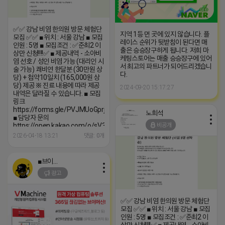
✅✅ 강남 비염 한의원 방문 체험단
지역 1등 먼 곳에 있지 않습니다. 플
모집 ✅✅ ■ 위치 : 서울 강남 ■ 모집
레이스 순위가 뒷받침이 된다면 매
인원 : 5명 ■ 모집조건 : ✅️준최2 이
출은 승승장구하게 됩니다. 저희 마
상만 신청!!!!✅️ ■ 제공내역 - 소아비
케팅스토어는 매출 승승장구에 있어
염 선호 / 성인 비염 가능 (대리인 시
서 최고의 파트너가 되어드리겠습니
술 가능) 쾌비연 한달분 (30만원 상
다.
당) + 첩약10일치 (165,000원 상
당) 제공 ※ 진료 내용에 따라 제공
2024-09-20 15:17:27
내역은 달라질 수 있습니다. ■ 모집
링크
https://forms.gle/PVJMUoGprj79BYcj6
노희석
■ 담당자 문의
비공개
https://open.kakao.com/o/sV3QiT0h
선정되신 분께는 개별 연락드리겠
2026-04-18 13:21
댓글: 0개
습니다
■브이머신■
광고
✅✅ 강남 비염 한의원 방문 체험단
모집 ✅✅ ■ 위치 : 서울 강남 ■ 모집
인원 : 5명 ■ 모집조건 : ✅️준최2 이