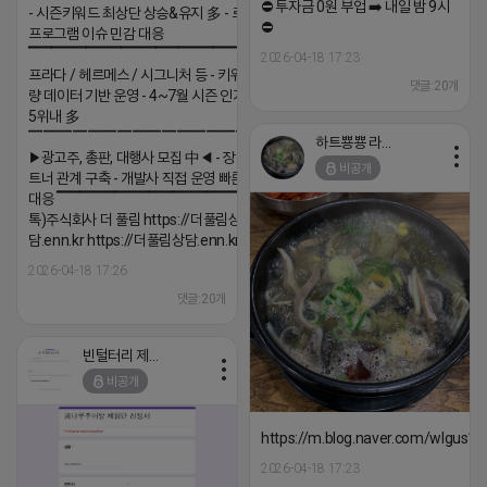
⛔️ 투자금 0원 부업 ➡️ 내일 밤 9시
- 시즌키워드 최상단 상승&유지 多 - 로직변화,
⛔️
프로그램 이슈 민감 대응
▔▔▔▔▔▔▔▔▔▔▔▔▔▔▔▔▔▔ ▶쿠팡◀
2026-04-18 17:23
프라다 / 헤르메스 / 시그니처 등 - 키워드 검색
댓글:20개
량 데이터 기반 운영 - 4~7월 시즌 인기 키워드
5위내 多
▔▔▔▔▔▔▔▔▔▔▔▔▔▔▔▔▔▔
하트뿅뿅 라이언
▶광고주, 총판, 대행사 모집 中◀ - 장기 협업 파
비공개
트너 관계 구축 - 개발사 직접 운영 빠른 피드백
대응 ▔▔▔▔▔▔▔▔▔▔▔▔▔▔▔▔▔▔ (카
톡)주식회사 더 풀림 https://더풀림상
담.enn.kr https://더풀림상담.enn.kr
2026-04-18 17:26
댓글:20개
빈털터리 제이지
비공개
https://m.blog.naver.com/wlgus
2026-04-18 17:23