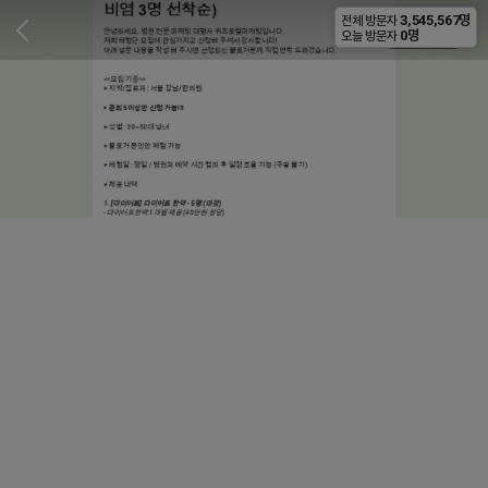
3,545,567명
전체 방문자
비공개
0명
오늘 방문자