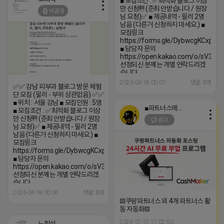
■ 모집조건 : ✅️최적화 블로그 이상
만 신청!!!! (준최 안받습니다 / 원장
비공개
님 요청)✅️ ■ 제공내역 - 필러 2명
남음 (다른거 신청하지 마세요.) ■
모집링크
https://forms.gle/DybwcgKCxpY4
■ 담당자 문의
https://open.kakao.com/o/sV3QiT
선정되신 분께는 개별 연락드리겠
습니다
2026-04-18 00:07
댓글: 0개
✅✅ 강남 피부과 블로그 방문 체험
단 모집 (필러 - 부위 상관없음) ✅✅
■ 위치 : 서울 강남 ■ 모집인원 : 5명
■파트너스애드온■
■ 모집조건 : ✅️최적화 블로그 이상
만 신청!!!! (준최 안받습니다 / 원장
광고
님 요청)✅️ ■ 제공내역 - 필러 2명
남음 (다른거 신청하지 마세요.) ■
모집링크
https://forms.gle/DybwcgKCxpY47EeQ6
■ 담당자 문의
https://open.kakao.com/o/sV3QiT0h
선정되신 분께는 개별 연락드리겠
습니다
2026-04-18 00:06
댓글: 0개
▤쿠팡파트너스 외 4개 파트너스 활
동 자동화▤
2024-12-12 17:02:50
노희석