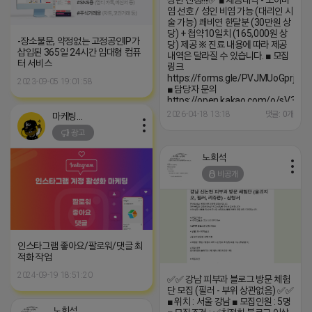
상만 신청!!!!✅️ ■ 제공내역 - 소아비
염 선호 / 성인 비염 가능 (대리인 시
술 가능) 쾌비연 한달분 (30만원 상
당) + 첩약10일치 (165,000원 상
-장소불문, 약정없는 고정공인IP가
당) 제공 ※ 진료 내용에 따라 제공
삽입된 365일 24시간 임대형 컴퓨
내역은 달라질 수 있습니다. ■ 모집
터 서비스
링크
https://forms.gle/PVJMUoGprj79B
2023-09-05 19:01:58
■ 담당자 문의
https://open.kakao.com/o/sV3QiT
선정되신 분께는 개별 연락드리겠
2026-04-18 13:18
댓글: 0개
마케팅스토어
습니다
광고
노희석
비공개
인스타그램 좋아요/팔로워/댓글 최
적화 작업
2024-09-19 18:51:20
✅✅ 강남 피부과 블로그 방문 체험
단 모집 (필러 - 부위 상관없음) ✅✅
■ 위치 : 서울 강남 ■ 모집인원 : 5명
노희석