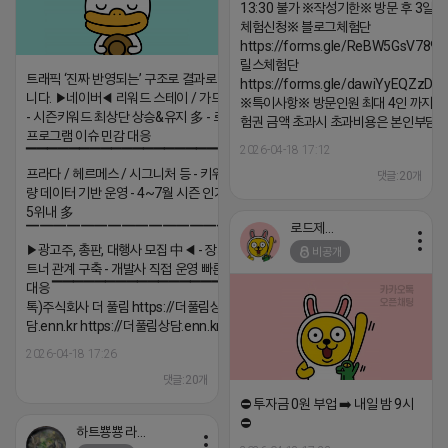
13:30 불가 ※작성기한※ 방문 후 3일 
체험신청※ 블로그체험단
https://forms.gle/ReBW5GsV789u
릴스체험단
트래픽 ‘진짜 반영되는’ 구조로 결과로 보여드립
https://forms.gle/dawiYyEQZzDd
니다. ▶네이버◀ 리워드 스테이 / 가드 / 자몽 등
※특이사항※ 방문인원 최대 4인 까지 가
- 시즌키워드 최상단 상승&유지 多 - 로직변화,
험권 금액 초과시 초과비용은 본인부담입
프로그램 이슈 민감 대응
2026-04-18 17:12
▔▔▔▔▔▔▔▔▔▔▔▔▔▔▔▔▔▔ ▶쿠팡◀
프라다 / 헤르메스 / 시그니처 등 - 키워드 검색
댓글:20개
량 데이터 기반 운영 - 4~7월 시즌 인기 키워드
5위내 多
로드제인
▔▔▔▔▔▔▔▔▔▔▔▔▔▔▔▔▔▔
▶광고주, 총판, 대행사 모집 中◀ - 장기 협업 파
비공개
트너 관계 구축 - 개발사 직접 운영 빠른 피드백
대응 ▔▔▔▔▔▔▔▔▔▔▔▔▔▔▔▔▔▔ (카
톡)주식회사 더 풀림 https://더풀림상
담.enn.kr https://더풀림상담.enn.kr
2026-04-18 17:26
댓글:20개
⛔️ 투자금 0원 부업 ➡️ 내일 밤 9시
⛔️
하트뿅뿅 라이언