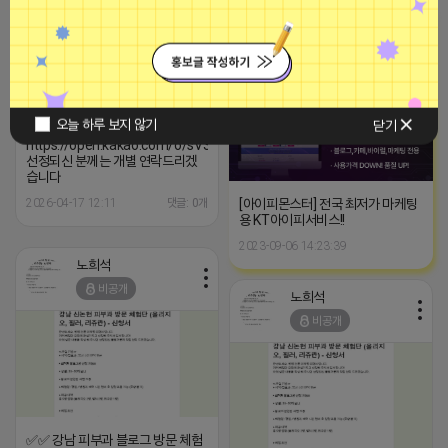
✅✅ 강남 피부과 블로그 방문 체험
단 모집 (필러 - 부위 상관없음) ✅✅
■아이피몬스터■
■ 위치 : 서울 강남 ■ 모집인원 : 5명
광고
■ 모집조건 : ✅️최적화 블로그 이상
만 신청!!!! (준최 안받습니다 / 원장
님 요청)✅️ ■ 제공내역 - 필러 2명
남음 ■ 모집링크
https://forms.gle/DybwcgKCxpY47EeQ6
오늘 하루 보지 않기
닫기
■ 담당자 문의
https://open.kakao.com/o/sV3QiT0h
선정되신 분께는 개별 연락드리겠
습니다
[아이피몬스터] 전국 최저가 마케팅
2026-04-17 12:11
댓글: 0개
용 KT아이피서비스!!
2023-09-06 14:23:39
노희석
비공개
노희석
비공개
✅✅ 강남 피부과 블로그 방문 체험