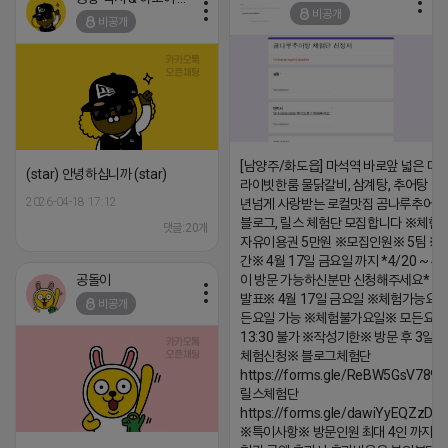
비공개
비공개
[남양주/화도읍] 마석역 바로앞 넓은 매장
(star) 안녕하십니까 (star)
라이빗한룸 물닭갈비, 삼계탕, 추어탕 맛집
2026-04-18 17:12
년넘게 사랑받는 로컬맛집 곰나루추어
블로그, 릴스 체험단 모집합니다 ※체험
댓글:20개
자유이용권 5만원 ※모집인원※ 5팀 ※
간※ 4월 17일 금요일 까지 *4/20 ~ 4/
공돌이
이 방문 가능하신분만 신청해주세요* 
발표※ 4월 17일 금요일 ※체험가능요일
비공개
든요일 가능 ※체험불가요일※ 모든요일 1
13:30 불가 ※작성기한※ 방문 후 3일 
체험신청※ 블로그체험단
https://forms.gle/ReBW5GsV789u
릴스체험단
https://forms.gle/dawiYyEQZzDd
※특이사항※ 방문인원 최대 4인 까지 가