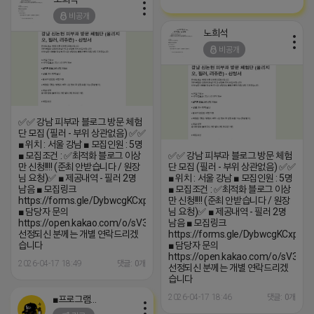
비공개
노희석
비공개
✅✅ 강남 피부과 블로그 방문 체험
단 모집 (필러 - 부위 상관없음) ✅✅
■ 위치 : 서울 강남 ■ 모집인원 : 5명
■ 모집조건 : ✅️최적화 블로그 이상
✅✅ 강남 피부과 블로그 방문 체험
만 신청!!!! (준최 안받습니다 / 원장
단 모집 (필러 - 부위 상관없음) ✅✅
님 요청)✅️ ■ 제공내역 - 필러 2명
■ 위치 : 서울 강남 ■ 모집인원 : 5명
남음 ■ 모집링크
■ 모집조건 : ✅️최적화 블로그 이상
https://forms.gle/DybwcgKCxpY47EeQ6
만 신청!!!! (준최 안받습니다 / 원장
■ 담당자 문의
님 요청)✅️ ■ 제공내역 - 필러 2명
https://open.kakao.com/o/sV3QiT0h
남음 ■ 모집링크
선정되신 분께는 개별 연락드리겠
https://forms.gle/DybwcgKCxpY4
습니다
■ 담당자 문의
https://open.kakao.com/o/sV3QiT
2026-04-17 18:49
댓글: 0개
선정되신 분께는 개별 연락드리겠
습니다
2026-04-17 18:46
댓글: 0개
■프로그램베이■