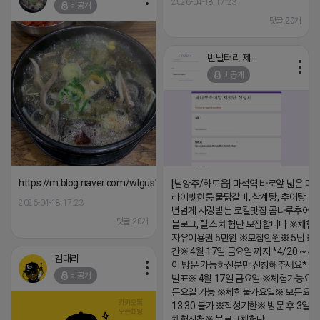
2026-04-18 17:23
비공개
댓글:20개
빈털터리 제이지
비공개
https://m.blog.naver.com/wlgus1647/224253846149
[남양주/화도읍] 마석역 바로앞 넓은 매장
라이빗한룸 물닭갈비, 삼계탕, 추어탕 맛집
2026-04-18 17:23
년넘게 사랑받는 로컬맛집 곰나루추어
댓글:20개
블로그, 릴스 체험단 모집합니다 ※체험
자유이용권 5만원 ※모집인원※ 5팀 ※
간※ 4월 17일 금요일 까지 *4/20 ~ 4/
김대리
이 방문 가능하신분만 신청해주세요* 
비공개
발표※ 4월 17일 금요일 ※체험가능요일
든요일 가능 ※체험불가요일※ 모든요일 1
13:30 불가 ※작성기한※ 방문 후 3일 
체험신청※ 블로그체험단