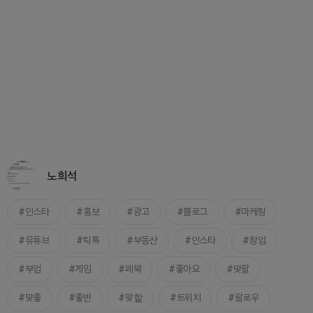
노희석
인스타
홍보
광고
블로그
마케팅
유튜브
틱톡
부동산
인스타
창업
부업
게임
페북
좋아요
맞팔
맞좋
좋반
맞핱
트위치
팔로우