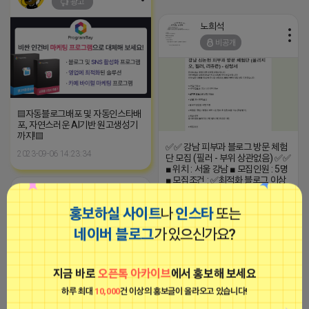
광고
노희석
비공개
▤자동블로그배포 및 자동인스타배
포, 자연스러운 AI기반 원고생성기
까지!▤
✅✅ 강남 피부과 블로그 방문 체험
2023-09-06 14:23:34
단 모집 (필러 - 부위 상관없음) ✅✅
■ 위치 : 서울 강남 ■ 모집인원 : 5명
■ 모집조건 : ✅️최적화 블로그 이상
노희석
만 신청!!!! (준최 안받습니다 / 원장
님 요청)✅️ ■ 제공내역 - 필러 2명
비공개
홍보하실 사이트
나
인스타
또는
남음 ■ 모집링크
https://forms.gle/DybwcgKCxpY4
네이버 블로그
가 있으신가요?
■ 담당자 문의
https://open.kakao.com/o/sV3QiT
선정되신 분께는 개별 연락드리겠
습니다
지금 바로
오픈톡 아카이브
에서 홍보해 보세요
2026-04-17 18:46
댓글: 0개
하루 최대
10,000
건 이상의 홍보글이 올라오고 있습니다!