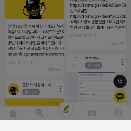
https://forms.gle/ReBW5GsV789u
릴스체험단
https://forms.gle/dawiYyEQZzDd
※특이사항※ 방문인원 최대 4인 까지 가
(선물)쇼핑몰 계속 하실 건가요? ╰➤열심히 해도 안되는
험권 금액 초과시 초과비용은 본인부담입
이유? 딱 하나입니다. ╰➤레드오션? 아니요! ╰➤모두 같은
2026-04-18 17:18
방식으로 팔고 있어서 그래요! (하트)이번엔 다릅니다. ╰➤
방법이 아니라 방향을 바꿔드립니다 ╰➤4월 21일(화) 저
댓글:20개
녁9시 ╰➤지금 구조를 바꿀 마지막 기회
https://blog.naver.com/eocomim/224250518436
호호 부는 튜브
2026-04-18 17:15
비공개
댓글:20개
공항 택시 & 하노이 렌트카
비공개
[남양주/화도읍] 마석역 바로앞 넓은 매장
라이빗한룸 물닭갈비, 삼계탕, 추어탕 맛집
년넘게 사랑받는 로컬맛집 곰나루추어
블로그, 릴스 체험단 모집합니다 ※체험