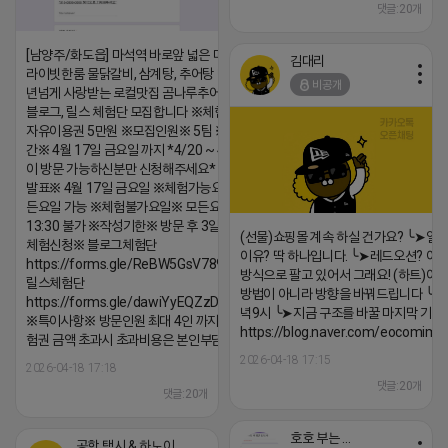
댓글:20개
[남양주/화도읍] 마석역 바로앞 넓은 매장과, 프
김대리
라이빗한룸 물닭갈비, 삼계탕, 추어탕 맛집 10
비공개
년넘게 사랑받는 로컬맛집 곰나루추어탕에서
블로그, 릴스 체험단 모집합니다 ※체험메뉴※
자유이용권 5만원 ※모집인원※ 5팀 ※모집기
간※ 4월 17일 금요일 까지 *4/20 ~ 4/26 사
이 방문 가능하신분만 신청해주세요* ※체험단
발표※ 4월 17일 금요일 ※체험가능요일※ 모
든요일 가능 ※체험불가요일※ 모든요일 12 ~
13:30 불가 ※작성기한※ 방문 후 3일 이내 ※
(선물)쇼핑몰 계속 하실 건가요? ╰➤열
체험신청※ 블로그체험단
이유? 딱 하나입니다. ╰➤레드오션? 아니
https://forms.gle/ReBW5GsV789ur2Pz6
방식으로 팔고 있어서 그래요! (하트)이번
릴스체험단
방법이 아니라 방향을 바꿔드립니다 ╰➤4월
https://forms.gle/dawiYyEQZzDdqf8W8
녁9시 ╰➤지금 구조를 바꿀 마지막 기회
※특이사항※ 방문인원 최대 4인 까지 가능 체
https://blog.naver.com/eocomim
험권 금액 초과시 초과비용은 본인부담입니다.
2026-04-18 17:15
2026-04-18 17:18
댓글:20개
댓글:20개
호호 부는 튜브
공항 택시 & 하노이 렌트카