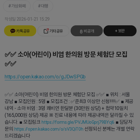
가상화폐
대행
작성일 2026-01-21 15:29
+ 보관
카톡공유
기타공유
비공개
✅✅ 소아(어린이) 비염 한의원 방문 체험단 모집
✅✅
https://open.kakao.com/o/gJDwSPGb
✅✅ 소아(어린이) 비염 한의원 방문 체험단 모집 ✅✅ ■ 위치 : 서울
강남 ■ 모집인원 : 5명 ■ 모집조건 : ✅️준최3 이상만 신청!!!!✅️ ■ 제공
내역 - 소아 비염 : 3명 쾌비연 한달분 (30만원 상당) + 첩약10일치
(165,000원 상당) 제공 ※ 진료 내용에 따라 제공내역은 달라질 수 있
습니다. ■ 모집링크
■ 담당자
https://forms.gle/PVJMUoGprj79BYcj6
문의
선정되신 분께는 개별 연락
https://open.kakao.com/o/sV3QiT0h
드리겠습니다