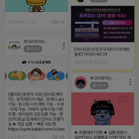
2026-04-17 12:52
댓글: 0개
부끄러워하는 라이언
[아이피몬스터] 전국 최저가 마케팅
비공개
용 KT아이피서비스!!
2023-09-06 14:23:39
부끄러워하는 라이언
비공개
(플라워) 방문자 리뷰 (영수증,예약
자) - 유저 페이지 제공 - 문제시 a/s
가능 - 원고랑 사진 매칭 가능 - 수정
· 삭제 가능 - 리뷰어 실제 이용 기반
진행 - 병의원외 모든업종 가능 - 펜
션/미용실/등 N페이 있어도 진행가
능 ★ 직접 실행 → 빠른 피드백
https://open.kakao.com/o/sesNgbqi
▶ 최블배포1만원 ▶ 실행 원청사
2026-04-17 11:24
댓글: 0개
일반키워드 최블배포 1만원 맛집 제