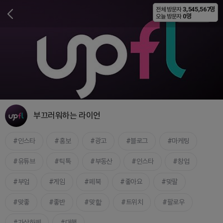
3,545,567명
전체 방문자
비공개
0명
오늘 방문자
부끄러워하는 라이언
인스타
홍보
광고
블로그
마케팅
유튜브
틱톡
부동산
인스타
창업
부업
게임
페북
좋아요
맞팔
맞좋
좋반
맞핱
트위치
팔로우
가상화폐
대행