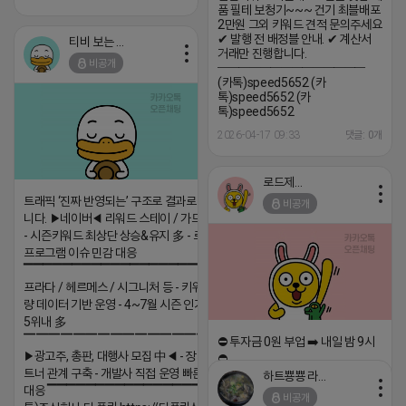
품 필테 보청기~~~ 건기 최블배포
2만원 그외 키워드 견적 문의주세요
✔ 발행 전 배정블 안내. ✔ 계산서
티비 보는 라이언
거래만 진행합니다.
비공개
━━━━━━━━━━━━━━
(카톡)speed5652 (카
톡)speed5652 (카
톡)speed5652
2026-04-17 09:33
댓글: 0개
로드제인
트래픽 ‘진짜 반영되는’ 구조로 결과로 보여드립
비공개
니다. ▶네이버◀ 리워드 스테이 / 가드 / 자몽 등
- 시즌키워드 최상단 상승&유지 多 - 로직변화,
프로그램 이슈 민감 대응
▔▔▔▔▔▔▔▔▔▔▔▔▔▔▔▔▔▔ ▶쿠팡◀
프라다 / 헤르메스 / 시그니처 등 - 키워드 검색
량 데이터 기반 운영 - 4~7월 시즌 인기 키워드
5위내 多
▔▔▔▔▔▔▔▔▔▔▔▔▔▔▔▔▔▔
⛔️ 투자금 0원 부업 ➡️ 내일 밤 9시
▶광고주, 총판, 대행사 모집 中◀ - 장기 협업 파
⛔️
트너 관계 구축 - 개발사 직접 운영 빠른 피드백
하트뿅뿅 라이언
2026-04-18 17:23
대응 ▔▔▔▔▔▔▔▔▔▔▔▔▔▔▔▔▔▔ (카
비공개