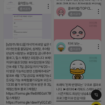
음악듣는 어피치
험권 금액 초과시 초과비용은 본인부담입
2026-04-18 17:12
클로이랩/TOP CLASS
비공개
2026-04-18 17:13
댓글:20개
비공개
댓글:20개
티비 보는 라이언
[남양주/화도읍] 마석역 바로앞 넓은 매장과, 프
라이빗한룸 물닭갈비, 삼계탕, 추어탕 맛집 10
비공개
2026-04-18 17:05
댓글:20개
년넘게 사랑받는 로컬맛집 곰나루추어탕에서
블로그, 릴스 체험단 모집합니다 ※체험메뉴※
자유이용권 5만원 ※모집인원※ 5팀 ※모집기
간※ 4월 17일 금요일 까지 *4/20 ~ 4/26 사
이 방문 가능하신분만 신청해주세요* ※체험단
발표※ 4월 17일 금요일 ※체험가능요일※ 모
든요일 가능 ※체험불가요일※ 모든요일 12 ~
13:30 불가 ※작성기한※ 방문 후 3일 이내 ※
트래픽 ‘진짜 반영되는’ 구조로 결과로 
체험신청※ 블로그체험단
니다. ▶네이버◀ 리워드 스테이 / 가드 /
https://forms.gle/ReBW5GsV789ur2Pz6
- 시즌키워드 최상단 상승&유지 多 - 로
릴스체험단
프로그램 이슈 민감 대응
https://forms.gle/dawiYyEQZzDdqf8W8
▔▔▔▔▔▔▔▔▔▔▔▔▔▔▔▔▔▔ 