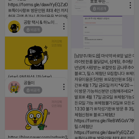
호호 부는 튜브
2026-04-18 17:15
https://forms.gle/dawiYyEQZzDdqf8W8
비공개
※특이사항※ 방문인원 최대 4인 까지 가능 체
댓글:20개
험권 금액 초과시 초과비용은 본인부담입니다.
공항 택시 & 하노이 렌트카
2026-04-18 17:18
비공개
댓글:20개
[남양주/화도읍] 마석역 바로앞 넓은 매장
라이빗한룸 물닭갈비, 삼계탕, 추어탕 맛집
년넘게 사랑받는 로컬맛집 곰나루추어
블로그, 릴스 체험단 모집합니다 ※체험
(star) 안녕하십니까 (star)
자유이용권 5만원 ※모집인원※ 5팀 ※
공돌이
간※ 4월 17일 금요일 까지 *4/20 ~ 4/
2026-04-18 17:12
비공개
이 방문 가능하신분만 신청해주세요* 
댓글:20개
발표※ 4월 17일 금요일 ※체험가능요일
든요일 가능 ※체험불가요일※ 모든요일 1
13:30 불가 ※작성기한※ 방문 후 3일 
체험신청※ 블로그체험단
https://forms.gle/ReBW5GsV789u
릴스체험단
https://forms.gle/dawiYyEQZzDd
https://blog.naver.com/pshwin2/224023970047
※특이사항※ 방문인원 최대 4인 까지 가