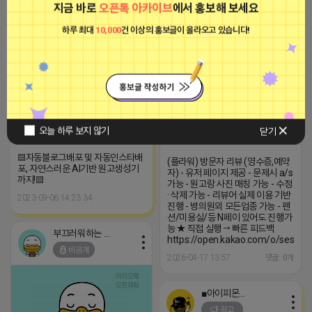
2026-04-17 15:00
댓글: 0개
지금 바로
오픈톡 아카이브
에서 홍보해 보세요
■프로그램베이■
하루 최대
10,000
건 이상의 홍보글이 올라오고 있습니다!
부끄러워하는 라이언
광고
비공개
오늘 하루 보지 않기
닫기
▤자동블로그배포 및 자동인스타배
(플라워) 방문자 리뷰 (영수증,예약
포, 자연스러운 AI기반 원고생성기
자) - 유저 페이지 제공 - 문제시 a/s
까지!▤
가능 - 원고랑 사진 매칭 가능 - 수정
· 삭제 가능 - 리뷰어 실제 이용 기반
2023-09-06 14:23:34
진행 - 병의원외 모든업종 가능 - 펜
션/미용실/등 N페이 있어도 진행가
능 ★ 직접 실행 → 빠른 피드백
부끄러워하는 라이언
https://open.kakao.com/o/sesNgb
비공개
2026-04-17 13:57
댓글: 0개
■아이피몬스터■
광고