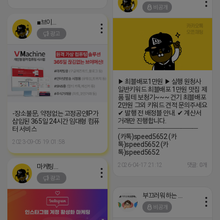
비공개
■브이머신■
광고
▶ 최블배포1만원 ▶ 실행 원청사
일반키워드 최블배포 1만원 맛집 제
품 필테 보청기~~~ 건기 최블배포
2만원 그외 키워드 견적 문의주세요
✔ 발행 전 배정블 안내. ✔ 계산서
-장소불문, 약정없는 고정공인IP가
거래만 진행합니다.
삽입된 365일 24시간 임대형 컴퓨
━━━━━━━━━━━━━━
터 서비스
(카톡)speed5652 (카
2023-09-05 19:01:58
톡)speed5652 (카
톡)speed5652
2026-04-17 21:12
댓글: 0개
마케팅스토어
광고
부끄러워하는 라이언
비공개