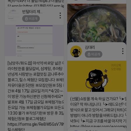
톡)주식회사 더 풀림 https://더풀림상
댓글:20개
담.enn.kr https://더풀림상담.enn.kr
빈털터리 제이지
2026-04-18 17:26
비공개
댓글:20개
김대리
비공개
[남양주/화도읍] 마석역 바로앞 넓은 매장과, 프
라이빗한룸 물닭갈비, 삼계탕, 추어탕 맛집 10
https://m.blog.naver.com/wlgus
년넘게 사랑받는 로컬맛집 곰나루추어탕에서
2026-04-18 17:23
블로그, 릴스 체험단 모집합니다 ※체험메뉴※
자유이용권 5만원 ※모집인원※ 5팀 ※모집기
댓글:20개
간※ 4월 17일 금요일 까지 *4/20 ~ 4/26 사
이 방문 가능하신분만 신청해주세요* ※체험단
(선물)쇼핑몰 계속 하실 건가요? ╰➤열
발표※ 4월 17일 금요일 ※체험가능요일※ 모
이유? 딱 하나입니다. ╰➤레드오션? 아니
든요일 가능 ※체험불가요일※ 모든요일 12 ~
방식으로 팔고 있어서 그래요! (하트)이번
13:30 불가 ※작성기한※ 방문 후 3일 이내 ※
방법이 아니라 방향을 바꿔드립니다 ╰➤4월
체험신청※ 블로그체험단
녁9시 ╰➤지금 구조를 바꿀 마지막 기회
https://forms.gle/ReBW5GsV789ur2Pz6
https://blog.naver.com/eocomim
릴스체험단