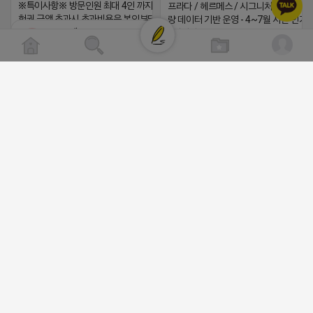
※특이사항※ 방문인원 최대 4인 까지 가능 체
프라다 / 헤르메스 / 시그니처 등 - 키워
험권 금액 초과시 초과비용은 본인부담입니다.
량 데이터 기반 운영 - 4~7월 시즌 인기
로드제인
5위내 多
2026-04-18 17:12
▔▔▔▔▔▔▔▔▔▔▔▔▔▔▔
비공개
댓글:20개
▶광고주, 총판, 대행사 모집 中◀ - 장기
트너 관계 구축 - 개발사 직접 운영 빠른
대응 ▔▔▔▔▔▔▔▔▔▔▔▔▔▔▔▔▔▔
톡)주식회사 더 풀림 https://더풀림상
담.enn.kr https://더풀림상담.enn.kr
하트뿅뿅 라이언
2026-04-18 17:26
비공개
댓글:20개
⛔️ 투자금 0원 부업 ➡️ 내일 밤 9시
⛔️
빈털터리 제이지
2026-04-18 17:23
비공개
댓글:20개
김대리
비공개
[남양주/화도읍] 마석역 바로앞 넓은 매장과, 프