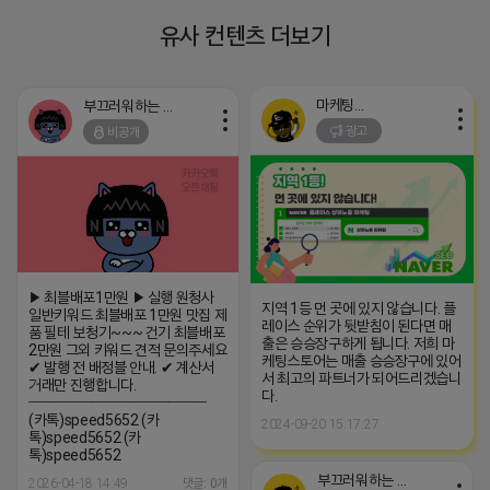
유사 컨텐츠 더보기
마케팅스토어
부끄러워하는 라이언
광고
비공개
▶ 최블배포1만원 ▶ 실행 원청사
지역 1등 먼 곳에 있지 않습니다. 플
일반키워드 최블배포 1만원 맛집 제
레이스 순위가 뒷받침이 된다면 매
품 필테 보청기~~~ 건기 최블배포
출은 승승장구하게 됩니다. 저희 마
2만원 그외 키워드 견적 문의주세요
케팅스토어는 매출 승승장구에 있어
✔ 발행 전 배정블 안내. ✔ 계산서
서 최고의 파트너가 되어드리겠습니
거래만 진행합니다.
다.
━━━━━━━━━━━━━━
(카톡)speed5652 (카
2024-09-20 15:17:27
톡)speed5652 (카
톡)speed5652
부끄러워하는 라이언
2026-04-18 14:49
댓글: 0개