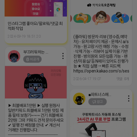
인스타그램 좋아요/팔로워/댓글 최
적화 작업
2024-09-19 18:51:20
(플라워) 방문자 리뷰 (영수증,예약
자) - 유저 페이지 제공 - 문제시 a/s
가능 - 원고랑 사진 매칭 가능 - 수정
· 삭제 가능 - 리뷰어 실제 이용 기반
부끄러워하는 라이언
진행 - 병의원외 모든업종 가능 - 펜
비공개
션/미용실/등 N페이 있어도 진행가
능 ★ 직접 실행 → 빠른 피드백
https://open.kakao.com/o/sesNgb
2026-04-17 19:07
댓글: 0개
■파트너스애드온■
광고
▶ 최블배포1만원 ▶ 실행 원청사
일반키워드 최블배포 1만원 맛집 제
품 필테 보청기~~~ 건기 최블배포
2만원 그외 키워드 견적 문의주세요
✔ 발행 전 배정블 안내. ✔ 계산서
거래만 진행합니다.
━━━━━━━━━━━━━━