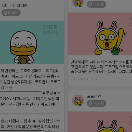
비공개
티비 보는 라이언
비공개
안녕하세요. 저희는 직접 수작업으로 ID
고 관리하고 있습니다. 프로그램으로 찍
진짜 반영되는’ 구조로 결과로 보여드립니
술하고 불안전한 ID랑은 품질이 다릅니다
버◀ 리워드 스테이 / 가드 / 자몽 등 - 시
2026-01-19 16:57
최상단 상승&유지 多 - 로직변화, 프로그
민감 대응
▔▔▔▔▔▔▔▔▔▔▔▔▔▔ ▶쿠팡◀ 프
로드제인
르메스 / 시그니처 등 - 키워드 검색량 데
비공개
 운영 - 4~7월 시즌 인기 키워드 5위내
▔▔▔▔▔▔▔▔▔▔▔▔▔▔▔
 총판, 대행사 모집 中◀ - 장기 협업 파트
구축 - 개발사 직접 운영 빠른 피드백 대응