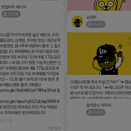
▔▔▔▔▔▔▔▔▔▔▔▔▔▔ (카톡)주식
 https://더풀림상담.enn.kr https://
빈털터리 제이지
enn.kr
비공개
김대리
18 17:26
비공개
댓글:20개
⛔️ 투자금 0원 부업 ➡️ 내일 밤 9시 ⛔️
화도읍] 마석역 바로앞 넓은 매장과, 프라
2026-04-18 17:23
물닭갈비, 삼계탕, 추어탕 맛집 10년넘게
로컬맛집 곰나루추어탕에서 블로그, 릴스
모집합니다 ※체험메뉴※ 자유이용권 5만
인원※ 5팀 ※모집기간※ 4월 17일 금요
4/20 ~ 4/26 사이 방문 가능하신분만 신
* ※체험단발표※ 4월 17일 금요일 ※
요일※ 모든요일 가능 ※체험불가요일※
12 ~ 13:30 불가 ※작성기한※ 방문 후
(선물)쇼핑몰 계속 하실 건가요? ╰➤열
내 ※체험신청※ 블로그체험단
이유? 딱 하나입니다. ╰➤레드오션? 아니
/forms.gle/ReBW5GsV789ur2Pz6 릴
방식으로 팔고 있어서 그래요! (하트)이번
방법이 아니라 방향을 바꿔드립니다 ╰➤4월
/forms.gle/dawiYyEQZzDdqf8W8 ※
녁9시 ╰➤지금 구조를 바꿀 마지막 기회
음악듣는 어피치
 방문인원 최대 4인 까지 가능 체험권
https://blog.naver.com/eocomim
비공개
시 초과비용은 본인부담입니다.
2026-04-18 17:15
18 17:18
댓글:20개