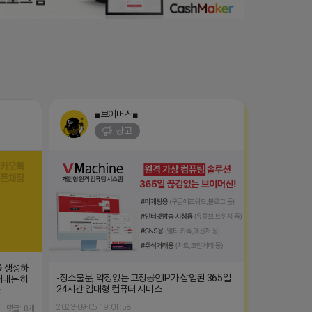
■브이머신■
광고
를 생성하
-장소불문, 약정없는 고정공인IP가 삽입된 365일
어내는 허
24시간 임대형 컴퓨터 서비스
.
2023-09-05 19:01:58
댓글: 0개