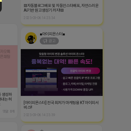
▤자동블로그배포 및 자동인스타배포, 자연스러운
AI기반 원고생성기 까지!▤
2023-09-06 14:23:34
■아이피몬스터■
광고
를 생성하
어내는 허
[아이피몬스터] 전국 최저가 마케팅용 KT아이피서
.
비스!!
댓글: 0개
2023-09-06 14:23:39