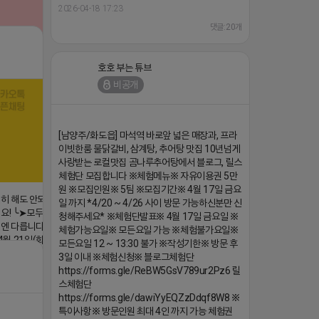
2026-04-18 17:23
댓글:20개
호호 부는 튜브
댓글:20개
비공개
[남양주/화도읍] 마석역 바로앞 넓은 매장과, 프라
이빗한룸 물닭갈비, 삼계탕, 추어탕 맛집 10년넘게
사랑받는 로컬맛집 곰나루추어탕에서 블로그, 릴스
체험단 모집합니다 ※체험메뉴※ 자유이용권 5만
원 ※모집인원※ 5팀 ※모집기간※ 4월 17일 금요
심히 해도 안되는
일 까지 *4/20 ~ 4/26 사이 방문 가능하신분만 신
요! ╰➤모두 같은
청해주세요* ※체험단발표※ 4월 17일 금요일 ※
엔 다릅니다. ╰➤
체험가능요일※ 모든요일 가능 ※체험불가요일※
 21일(화) 저
모든요일 12 ~ 13:30 불가 ※작성기한※ 방문 후
3일 이내 ※체험신청※ 블로그체험단
/224250518436
https://forms.gle/ReBW5GsV789ur2Pz6 릴
스체험단
https://forms.gle/dawiYyEQZzDdqf8W8 ※
댓글:20개
특이사항※ 방문인원 최대 4인 까지 가능 체험권