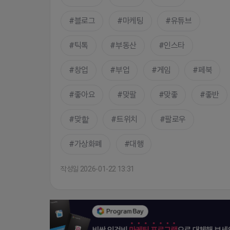
블로그
마케팅
유튜브
틱톡
부동산
인스타
창업
부업
게임
페북
좋아요
맞팔
맞좋
좋반
맞핱
트위치
팔로우
가상화폐
대행
작성일 2026-01-22 13:31