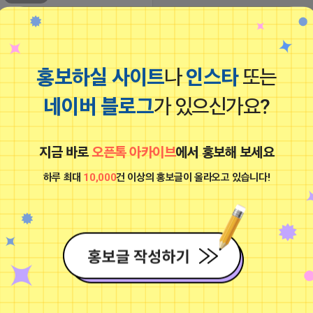
홍보하실 사이트
나
인스타
또는
네이버 블로그
가 있으신가요?
. 저희는 직접 수작업으로 ID를 생성하
고 있습니다. 프로그램으로 찍어내는 허
지금 바로
오픈톡 아카이브
에서 홍보해 보세요
안전한 ID랑은 품질이 다릅니다.
24 13:15
댓글: 0개
하루 최대
10,000
건 이상의 홍보글이 올라오고 있습니다!