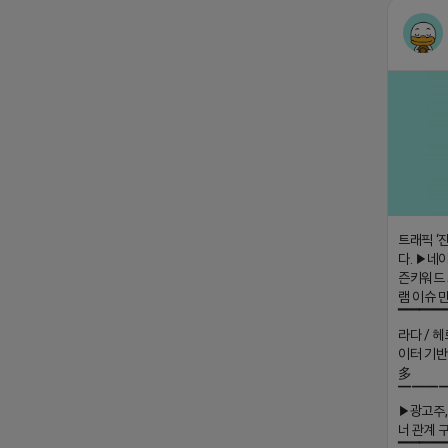
트래픽 ‘
다. ▶네이
즌키워드 
램 이슈 
▔▔▔▔
라다 / 헤
이터 기반
多
▔▔▔
▶광고주,
너 관계 