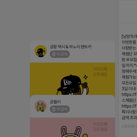
▔▔▔▔
회사 더 풀림
더풀림상담.
2026-04-
[남양주/
이빗한룸 
공항 택시 & 하노이 렌트카
사랑받는 
체험단 
비공개
원 ※모집
일 까지 *
청해주세요
체험가능
모든요일 
3일 이
https:/
스체험단
공돌이
https:/
비공개
특이사항※
(star) 안녕하십니까 (star)
댓글:20개
금액 초과
2026-04-18 17:12
2026-04-