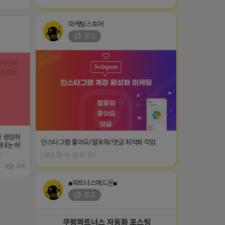
마케팅스토어
광고
를 생성하
인스타그램 좋아요/팔로워/댓글 최적화 작업
어내는 허
.
2024-09-19 18:51:20
댓글: 0개
■파트너스애드온■
광고