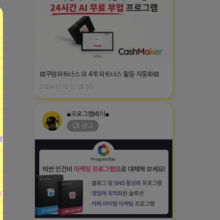
▤쿠팡파트너스 외 4개 파트너스 활동 자동화▤
2024-12-12 17:02:50
■프로그램베이■
광고