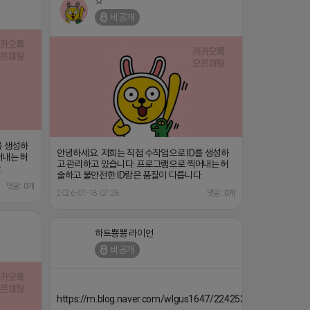
☆
비공개
를 생성하
안녕하세요. 저희는 직접 수작업으로 ID를 생성하
어내는 허
고 관리하고 있습니다. 프로그램으로 찍어내는 허
.
술하고 불안전한 ID랑은 품질이 다릅니다.
댓글: 0개
2026-01-18 07:28
댓글: 0개
하트뿅뿅 라이언
비공개
https://m.blog.naver.com/wlgus1647/224253846149