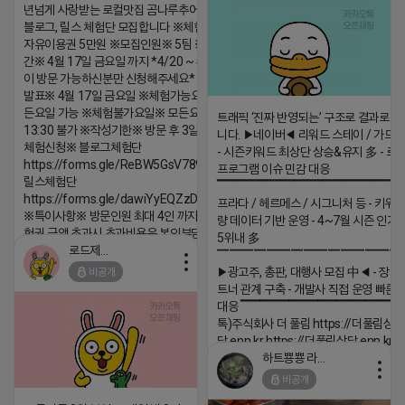
년넘게 사랑받는 로컬맛집 곰나루추어탕에서
블로그, 릴스 체험단 모집합니다 ※체험메뉴※
자유이용권 5만원 ※모집인원※ 5팀 ※모집기
간※ 4월 17일 금요일 까지 *4/20 ~ 4/26 사
이 방문 가능하신분만 신청해주세요* ※체험단
발표※ 4월 17일 금요일 ※체험가능요일※ 모
든요일 가능 ※체험불가요일※ 모든요일 12 ~
트래픽 ‘진짜 반영되는’ 구조로 결과로 
13:30 불가 ※작성기한※ 방문 후 3일 이내 ※
니다. ▶네이버◀ 리워드 스테이 / 가드 /
체험신청※ 블로그체험단
- 시즌키워드 최상단 상승&유지 多 - 로
https://forms.gle/ReBW5GsV789ur2Pz6
프로그램 이슈 민감 대응
릴스체험단
▔▔▔▔▔▔▔▔▔▔▔▔▔▔▔▔▔▔ 
https://forms.gle/dawiYyEQZzDdqf8W8
프라다 / 헤르메스 / 시그니처 등 - 키워
※특이사항※ 방문인원 최대 4인 까지 가능 체
량 데이터 기반 운영 - 4~7월 시즌 인기
험권 금액 초과시 초과비용은 본인부담입니다.
5위내 多
로드제인
▔▔▔▔▔▔▔▔▔▔▔▔▔▔▔
2026-04-18 17:12
▶광고주, 총판, 대행사 모집 中◀ - 장기
비공개
댓글:20개
트너 관계 구축 - 개발사 직접 운영 빠른
대응 ▔▔▔▔▔▔▔▔▔▔▔▔▔▔▔▔▔▔
톡)주식회사 더 풀림 https://더풀림상
담.enn.kr https://더풀림상담.enn.kr
하트뿅뿅 라이언
2026-04-18 17:26
비공개
댓글:20개