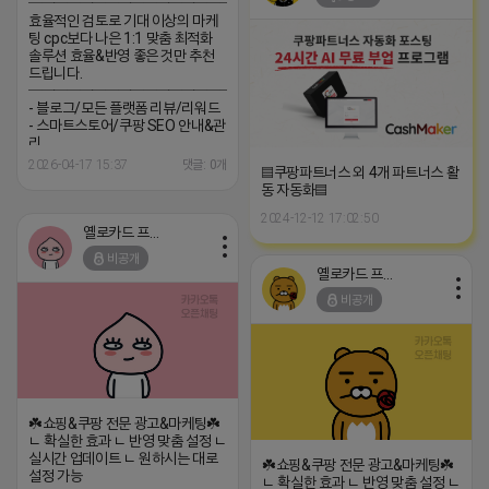
─────────────────
효율적인 검토로 기대 이상의 마케
팅 cpc보다 나은 1:1 맞춤 최적화
솔루션 효율&반영 좋은 것만 추천
드립니다.
─────────────────
- 블로그/모든 플랫폼 리뷰/리워드
- 스마트스토어/쿠팡 SEO 안내&관
리
─────────────────
2026-04-17 15:37
댓글: 0개
▤쿠팡파트너스 외 4개 파트너스 활
(카톡) pp235
동 자동화▤
2024-12-12 17:02:50
옐로카드 프로도
비공개
옐로카드 프로도
비공개
☘️쇼핑&쿠팡 전문 광고&마케팅☘️
ㄴ 확실한 효과 ㄴ 반영 맞춤 설정 ㄴ
실시간 업데이트 ㄴ 원하시는 대로
☘️쇼핑&쿠팡 전문 광고&마케팅☘️
설정 가능
ㄴ 확실한 효과 ㄴ 반영 맞춤 설정 ㄴ