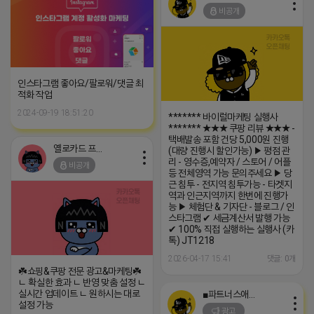
비공개
인스타그램 좋아요/팔로워/댓글 최
적화 작업
2024-09-19 18:51:20
******* 바이럴마케팅 실행사
******* ★★★ 쿠팡 리뷰 ★★★ -
택배발송 포함 건당 5,000원 진행
옐로카드 프로도
(대량 진행시 할인가능) ▶ 평점 관
리 - 영수증,예약자 / 스토어 / 어플
비공개
등 전체영역 가능 문의주세요 ▶ 당
근 침투 - 전지역 침투가능 - 타겟지
역과 인근지역까지 한번에 진행가
능 ▶ 체험단 & 기자단 - 블로그 / 인
스타그램 ✔ 세금계산서 발행 가능
✔ 100% 직접 실행하는 실행사 (카
톡) JT1218
2026-04-17 15:41
댓글: 0개
☘️쇼핑&쿠팡 전문 광고&마케팅☘️
ㄴ 확실한 효과 ㄴ 반영 맞춤 설정 ㄴ
실시간 업데이트 ㄴ 원하시는 대로
■파트너스애드온■
설정 가능
광고