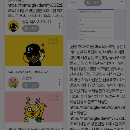
비공개
https://forms.gle/dawiYyEQZzDdqf8W8
댓글:20개
※특이사항※ 방문인원 최대 4인 까지 가능 체
험권 금액 초과시 초과비용은 본인부담입니다.
공항 택시 & 하노이 렌트카
2026-04-18 17:18
비공개
댓글:20개
[남양주/화도읍] 마석역 바로앞 넓은 매장
라이빗한룸 물닭갈비, 삼계탕, 추어탕 맛집
년넘게 사랑받는 로컬맛집 곰나루추어
블로그, 릴스 체험단 모집합니다 ※체험
자유이용권 5만원 ※모집인원※ 5팀 ※
(star) 안녕하십니까 (star)
간※ 4월 17일 금요일 까지 *4/20 ~ 4/
공돌이
이 방문 가능하신분만 신청해주세요* 
2026-04-18 17:12
발표※ 4월 17일 금요일 ※체험가능요일
비공개
댓글:20개
든요일 가능 ※체험불가요일※ 모든요일 1
13:30 불가 ※작성기한※ 방문 후 3일 
체험신청※ 블로그체험단
https://forms.gle/ReBW5GsV789u
릴스체험단
https://forms.gle/dawiYyEQZzDd
※특이사항※ 방문인원 최대 4인 까지 가
https://blog.naver.com/pshwin2/224023970047
험권 금액 초과시 초과비용은 본인부담입