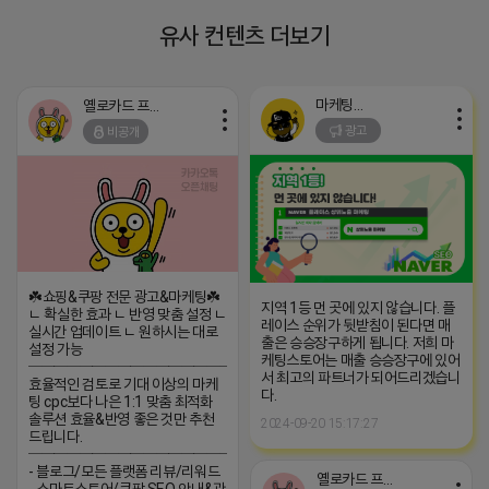
유사 컨텐츠 더보기
마케팅스토어
옐로카드 프로도
광고
비공개
☘️쇼핑&쿠팡 전문 광고&마케팅☘️
지역 1등 먼 곳에 있지 않습니다. 플
ㄴ 확실한 효과 ㄴ 반영 맞춤 설정 ㄴ
레이스 순위가 뒷받침이 된다면 매
실시간 업데이트 ㄴ 원하시는 대로
출은 승승장구하게 됩니다. 저희 마
설정 가능
케팅스토어는 매출 승승장구에 있어
─────────────────
서 최고의 파트너가 되어드리겠습니
효율적인 검토로 기대 이상의 마케
다.
팅 cpc보다 나은 1:1 맞춤 최적화
솔루션 효율&반영 좋은 것만 추천
2024-09-20 15:17:27
드립니다.
─────────────────
- 블로그/모든 플랫폼 리뷰/리워드
옐로카드 프로도