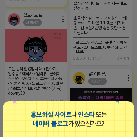
실시간 업데이트 ㄴ 원하시는 대로
설정 가능
─────────────────
옐로카드 프로도
효율적인 검토로 기대 이상의 마케
비공개
팅 cpc보다 나은 1:1 맞춤 최적화
솔루션 효율&반영 좋은 것만 추천
드립니다.
─────────────────
- 블로그/카페/모든 플랫폼 리뷰/리
워드 - 스마트스토어/쿠팡 SEO 안
내&관리
─────────────────
2026-04-16 17:37
댓글: 0개
(카톡) pp235
모든 문의 환영입니다 ! (전화기) -
영수증 / 예약자 / 앱리뷰 - 플레이
■아이피몬스터■
스 25일 보장형으로 후불결제 가능
광고
- 언론 진행중 - 블로그 건바이, 월보
장, 최블, 막배포 - 칼답보장! (카톡)
downy33
2026-04-16 17:01
댓글: 0개
홍보하실 사이트
나
인스타
또는
옐로카드 프로도
네이버 블로그
가 있으신가요?
비공개
[아이피몬스터] 전국 최저가 마케팅
용 KT아이피서비스!!