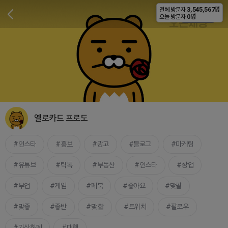
3,545,567명
전체 방문자
비공개
0명
오늘 방문자
옐로카드 프로도
인스타
홍보
광고
블로그
마케팅
유튜브
틱톡
부동산
인스타
창업
부업
게임
페북
좋아요
맞팔
맞좋
좋반
맞핱
트위치
팔로우
가상화폐
대행