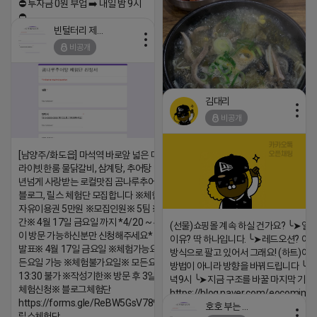
⛔️ 투자금 0원 부업 ➡️ 내일 밤 9시
⛔️
빈털터리 제이지
2026-04-18 17:23
비공개
댓글:20개
김대리
비공개
[남양주/화도읍] 마석역 바로앞 넓은 매장과, 프
https://m.blog.naver.com/wlgus
라이빗한룸 물닭갈비, 삼계탕, 추어탕 맛집 10
2026-04-18 17:23
년넘게 사랑받는 로컬맛집 곰나루추어탕에서
댓글:20개
블로그, 릴스 체험단 모집합니다 ※체험메뉴※
자유이용권 5만원 ※모집인원※ 5팀 ※모집기
간※ 4월 17일 금요일 까지 *4/20 ~ 4/26 사
(선물)쇼핑몰 계속 하실 건가요? ╰➤열
이 방문 가능하신분만 신청해주세요* ※체험단
이유? 딱 하나입니다. ╰➤레드오션? 아니
발표※ 4월 17일 금요일 ※체험가능요일※ 모
방식으로 팔고 있어서 그래요! (하트)이번
든요일 가능 ※체험불가요일※ 모든요일 12 ~
방법이 아니라 방향을 바꿔드립니다 ╰➤4월
13:30 불가 ※작성기한※ 방문 후 3일 이내 ※
녁9시 ╰➤지금 구조를 바꿀 마지막 기회
체험신청※ 블로그체험단
https://blog.naver.com/eocomim
https://forms.gle/ReBW5GsV789ur2Pz6
호호 부는 튜브
2026-04-18 17:15
릴스체험단