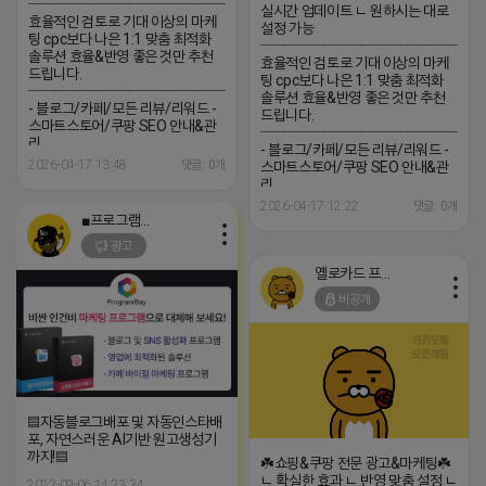
─────────────────
실시간 업데이트 ㄴ 원하시는 대로
효율적인 검토로 기대 이상의 마케
설정 가능
팅 cpc보다 나은 1:1 맞춤 최적화
─────────────────
솔루션 효율&반영 좋은 것만 추천
효율적인 검토로 기대 이상의 마케
드립니다.
팅 cpc보다 나은 1:1 맞춤 최적화
─────────────────
솔루션 효율&반영 좋은 것만 추천
- 블로그/카페/모든 리뷰/리워드 -
드립니다.
스마트스토어/쿠팡 SEO 안내&관
─────────────────
리
- 블로그/카페/모든 리뷰/리워드 -
─────────────────
2026-04-17 13:48
댓글: 0개
스마트스토어/쿠팡 SEO 안내&관
(카톡) pp235
리
─────────────────
2026-04-17 12:22
댓글: 0개
(카톡) pp235
■프로그램베이■
광고
옐로카드 프로도
비공개
▤자동블로그배포 및 자동인스타배
포, 자연스러운 AI기반 원고생성기
까지!▤
☘️쇼핑&쿠팡 전문 광고&마케팅☘️
ㄴ 확실한 효과 ㄴ 반영 맞춤 설정 ㄴ
2023-09-06 14:23:34