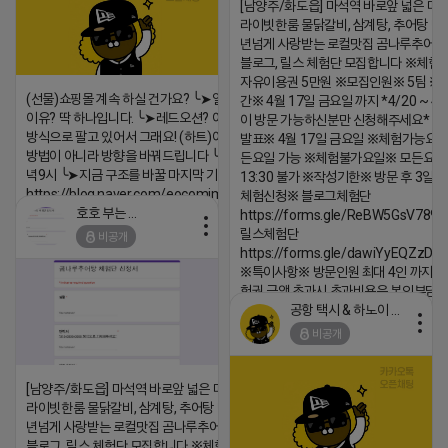
https://m.blog.naver.com/wlgus1647/224253846149
[남양주/화도읍] 마석역 바로앞 넓은 매장
라이빗한룸 물닭갈비, 삼계탕, 추어탕 맛집
2026-04-18 17:23
년넘게 사랑받는 로컬맛집 곰나루추어
댓글:20개
블로그, 릴스 체험단 모집합니다 ※체험
자유이용권 5만원 ※모집인원※ 5팀 ※
(선물)쇼핑몰 계속 하실 건가요? ╰➤열심히 해도 안되는
간※ 4월 17일 금요일 까지 *4/20 ~ 4/
이유? 딱 하나입니다. ╰➤레드오션? 아니요! ╰➤모두 같은
이 방문 가능하신분만 신청해주세요* 
방식으로 팔고 있어서 그래요! (하트)이번엔 다릅니다. ╰➤
발표※ 4월 17일 금요일 ※체험가능요일
방법이 아니라 방향을 바꿔드립니다 ╰➤4월 21일(화) 저
든요일 가능 ※체험불가요일※ 모든요일 1
녁9시 ╰➤지금 구조를 바꿀 마지막 기회
13:30 불가 ※작성기한※ 방문 후 3일 
https://blog.naver.com/eocomim/224250518436
체험신청※ 블로그체험단
호호 부는 튜브
https://forms.gle/ReBW5GsV789u
2026-04-18 17:15
릴스체험단
비공개
댓글:20개
https://forms.gle/dawiYyEQZzDd
※특이사항※ 방문인원 최대 4인 까지 가
험권 금액 초과시 초과비용은 본인부담입
공항 택시 & 하노이 렌트카
2026-04-18 17:18
비공개
댓글:20개
[남양주/화도읍] 마석역 바로앞 넓은 매장과, 프
라이빗한룸 물닭갈비, 삼계탕, 추어탕 맛집 10
년넘게 사랑받는 로컬맛집 곰나루추어탕에서
블로그, 릴스 체험단 모집합니다 ※체험메뉴※