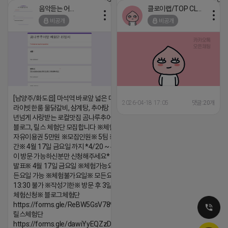
음악듣는 어피치
클로이랩/TOP CLASS
2026-04-18 17:12
2026-04-18 17:13
비공개
비공개
댓글:20개
댓글:20개
[남양주/화도읍] 마석역 바로앞 넓은 매장과, 프
2026-04-18 17:05
댓글:20개
라이빗한룸 물닭갈비, 삼계탕, 추어탕 맛집 10
년넘게 사랑받는 로컬맛집 곰나루추어탕에서
블로그, 릴스 체험단 모집합니다 ※체험메뉴※
자유이용권 5만원 ※모집인원※ 5팀 ※모집기
간※ 4월 17일 금요일 까지 *4/20 ~ 4/26 사
이 방문 가능하신분만 신청해주세요* ※체험단
발표※ 4월 17일 금요일 ※체험가능요일※ 모
든요일 가능 ※체험불가요일※ 모든요일 12 ~
13:30 불가 ※작성기한※ 방문 후 3일 이내 ※
체험신청※ 블로그체험단
https://forms.gle/ReBW5GsV789ur2Pz6
릴스체험단
https://forms.gle/dawiYyEQZzDdqf8W8