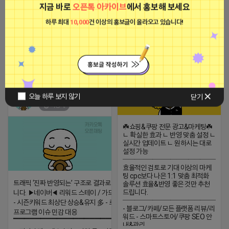
지금 바로
오픈톡 아카이브
에서 홍보해 보세요
2023-09-06 14:23:39
하루 최대
10,000
건 이상의 홍보글이 올라오고 있습니다!
옐로카드 프로도
비공개
2026-04-16 15:31
댓글: 0개
티비 보는 라이언
오늘 하루 보지 않기
닫기
비공개
☘️쇼핑&쿠팡 전문 광고&마케팅☘️
ㄴ 확실한 효과 ㄴ 반영 맞춤 설정 ㄴ
실시간 업데이트 ㄴ 원하시는 대로
설정 가능
─────────────────
효율적인 검토로 기대 이상의 마케
팅 cpc보다 나은 1:1 맞춤 최적화
트래픽 ‘진짜 반영되는’ 구조로 결과로 보여드립
솔루션 효율&반영 좋은 것만 추천
드립니다.
니다. ▶네이버◀ 리워드 스테이 / 가드 / 자몽 등
─────────────────
- 시즌키워드 최상단 상승&유지 多 - 로직변화,
- 블로그/카페/모든 플랫폼 리뷰/리
프로그램 이슈 민감 대응
워드 - 스마트스토어/쿠팡 SEO 안
▔▔▔▔▔▔▔▔▔▔▔▔▔▔▔▔▔▔ ▶쿠팡◀
내&관리