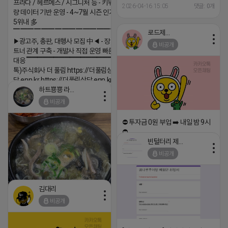
프라다 / 헤르메스 / 시그니처 등 - 키워드 검색
─────────────────
2026-04-16 15:05
댓글: 0개
량 데이터 기반 운영 - 4~7월 시즌 인기 키워드
(카톡) pp235
5위내 多
▔▔▔▔▔▔▔▔▔▔▔▔▔▔▔▔▔▔
로드제인
▶광고주, 총판, 대행사 모집 中◀ - 장기 협업 파
비공개
트너 관계 구축 - 개발사 직접 운영 빠른 피드백
대응 ▔▔▔▔▔▔▔▔▔▔▔▔▔▔▔▔▔▔ (카
톡)주식회사 더 풀림 https://더풀림상
담.enn.kr https://더풀림상담.enn.kr
하트뿅뿅 라이언
2026-04-18 17:26
비공개
댓글:20개
⛔️ 투자금 0원 부업 ➡️ 내일 밤 9시
⛔️
빈털터리 제이지
2026-04-18 17:23
비공개
댓글:20개
김대리
비공개