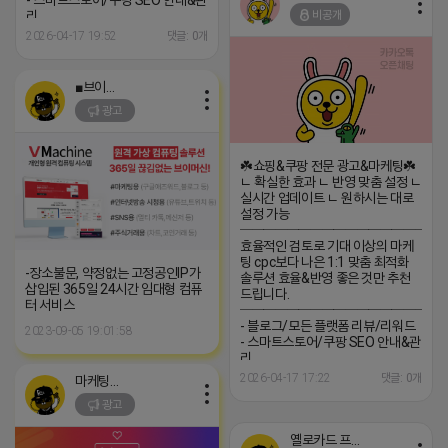
- 스마트스토어/쿠팡 SEO 안내&관
비공개
리
─────────────────
2026-04-17 19:52
댓글: 0개
(카톡) pp235
■브이머신■
광고
☘️쇼핑&쿠팡 전문 광고&마케팅☘️
ㄴ 확실한 효과 ㄴ 반영 맞춤 설정 ㄴ
실시간 업데이트 ㄴ 원하시는 대로
설정 가능
─────────────────
효율적인 검토로 기대 이상의 마케
팅 cpc보다 나은 1:1 맞춤 최적화
-장소불문, 약정없는 고정공인IP가
솔루션 효율&반영 좋은 것만 추천
삽입된 365일 24시간 임대형 컴퓨
드립니다.
터 서비스
─────────────────
- 블로그/모든 플랫폼 리뷰/리워드
2023-09-05 19:01:58
- 스마트스토어/쿠팡 SEO 안내&관
리
─────────────────
2026-04-17 17:22
댓글: 0개
마케팅스토어
(카톡) pp235
광고
옐로카드 프로도