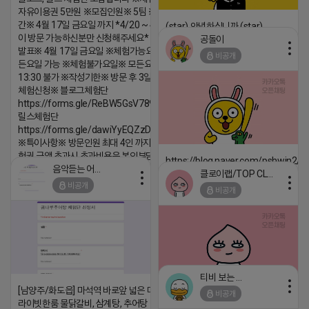
자유이용권 5만원 ※모집인원※ 5팀 ※모집기
간※ 4월 17일 금요일 까지 *4/20 ~ 4/26 사
(star) 안녕하십니까 (star)
이 방문 가능하신분만 신청해주세요* ※체험단
공돌이
2026-04-18 17:12
발표※ 4월 17일 금요일 ※체험가능요일※ 모
비공개
든요일 가능 ※체험불가요일※ 모든요일 12 ~
댓글:20개
13:30 불가 ※작성기한※ 방문 후 3일 이내 ※
체험신청※ 블로그체험단
https://forms.gle/ReBW5GsV789ur2Pz6
릴스체험단
https://forms.gle/dawiYyEQZzDdqf8W8
※특이사항※ 방문인원 최대 4인 까지 가능 체
험권 금액 초과시 초과비용은 본인부담입니다.
https://blog.naver.com/pshwin2/
음악듣는 어피치
클로이랩/TOP CLASS
2026-04-18 17:13
2026-04-18 17:12
비공개
비공개
댓글:20개
댓글:20개
티비 보는 라이언
[남양주/화도읍] 마석역 바로앞 넓은 매장과, 프
비공개
2026-04-18 17:05
댓글:20개
라이빗한룸 물닭갈비, 삼계탕, 추어탕 맛집 10