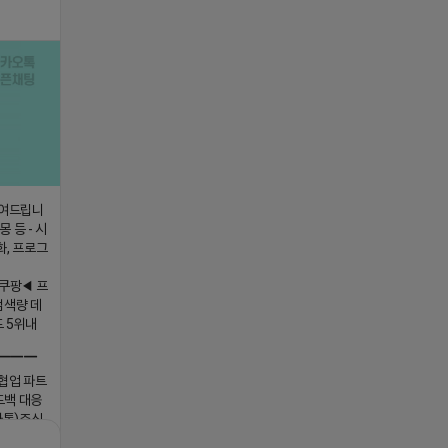
보여드립니
 등 - 시
화, 프로그
쿠팡◀ 프
검색량 데
드 5위내
▔▔▔
 협업 파트
드백 대응
카톡)주식
ttps://