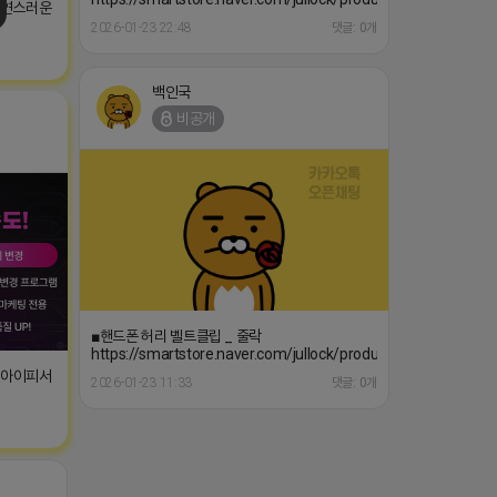
자연스러운
2026-01-23 22:48
댓글: 0개
백인국
비공개
■핸드폰 허리 벨트클립 _ 줄락
https://smartstore.naver.com/jullock/products/9086955911
T아이피서
2026-01-23 11:33
댓글: 0개