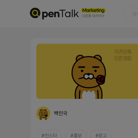
백인국
인스타
홍보
광고