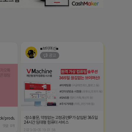
■브이머신■
광고
-장소불문, 약정없는 고정공인IP가 삽입된 365일
lock/products/9086955911
24시간 임대형 컴퓨터 서비스
댓글: 0개
2023-09-05 19:01:58