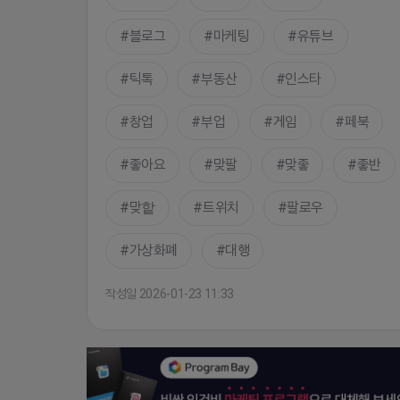
블로그
마케팅
유튜브
틱톡
부동산
인스타
창업
부업
게임
페북
좋아요
맞팔
맞좋
좋반
맞핱
트위치
팔로우
가상화폐
대행
작성일 2026-01-23 11:33