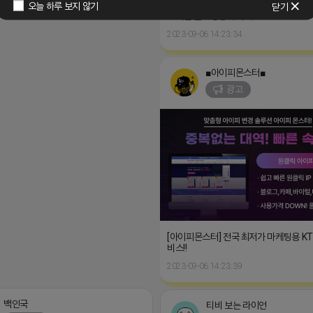
▤자동블로그배포 및 자동인스타배포, 
오늘 하루 보지 않기
닫기
AI기반 원고생성기 까지!▤
2023-09-06 14:23:34
■아이피몬스터■
광고
[아이피몬스터] 전국 최저가 마케팅용 K
5911
비스!!
2023-09-06 14:23:39
백인국
티비 보는 라이언