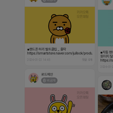
■핸드폰 허리 벨트클립 _ 줄락
■자동 핸
https://smartstore.naver.com/jullock/products/908695
원터치 
2026-01-22 14:45
댓글: 0개
https:/
2026-01-
로드제인
비공개