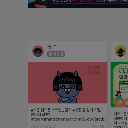
백인국
비공개
■자동 핸드폰 스트랩 _ 줄락 ■자동 줄 길이 조절,
지역 1등
원터치 탈부착
뒷받침이 
https://smartstore.naver.com/jullock/products/908607
희 마케팅
2026-01-26 10:01
댓글: 0개
파트너가