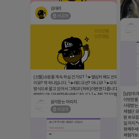
김대리
비공개
⛔️ 투자금 0원 부업 ➡️ 내일 밤 9시 ⛔️
댓글:20개
2026-04-18 17:23
https:/
(선물)쇼핑몰 계속 하실 건가요? ╰➤열심히 해도 안되는
2026-04-
이유? 딱 하나입니다. ╰➤레드오션? 아니요! ╰➤모두 같은
방식으로 팔고 있어서 그래요! (하트)이번엔 다릅니다. ╰➤
[남양주/
방법이 아니라 방향을 바꿔드립니다 ╰➤4월 21일(화) 저
이빗한룸 
녁9시 ╰➤지금 구조를 바꿀 마지막 기회
음악듣는 어피치
사랑받는 
https://blog.naver.com/eocomim/224250518436
비공개
체험단 
2026-04-18 17:15
원 ※모집
일 까지 *
댓글:20개
청해주세요
체험가능