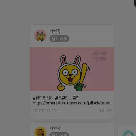
백인국
비공개
■핸드폰 허리 벨트클립 _ 줄락
https://smartstore.naver.com/jullock/products/908695
2026-01-22 23:24
댓글: 0개
백인국
비공개