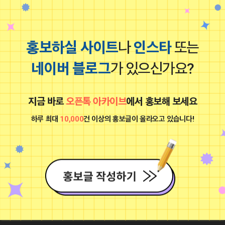
홍보하실 사이트
나
인스타
또는
네이버 블로그
가 있으신가요?
▤쿠팡파트너스 외 4개 파트너스 활동 
2024-12-12 17:02:50
허리 벨트클립 _ 줄락
/smartstore.naver.com/jullock/products/9086955911
지금 바로
오픈톡 아카이브
에서 홍보해 보세요
24 08:21
댓글: 0개
■프로그램베이■
하루 최대
10,000
건 이상의 홍보글이 올라오고 있습니다!
광고