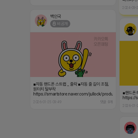
2024-09-2
백인국
비공개
■자동 핸드폰 스트랩 _ 줄락 ■자동 줄 길이 조절,
원터치 탈부착
■핸드폰 
https://smartstore.naver.com/jullock/products/908607
https:/
2026-01-25 09:49
댓글: 0개
2026-01-