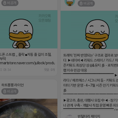
비공개
비공개
드폰 스트랩 _ 줄락 ■자동 줄 길이 조절,
트래픽 ‘진짜 반영되는’ 구조로 결과로 
5911
탈부착
다. ▶네이버◀ 리워드 스테이 / 가드 / 자몽
/smartstore.naver.com/jullock/products/9086077842
즌키워드 최상단 상승&유지 多 - 로직변
22 08:34
댓글: 0개
램 이슈 민감 대응
▔▔▔▔▔▔▔▔▔▔▔▔▔▔▔▔▔▔ ▶
라다 / 헤르메스 / 시그니처 등 - 키워드 
하트뿅뿅 라이언
이터 기반 운영 - 4~7월 시즌 인기 키워
多
비공개
▔▔▔▔▔▔▔▔▔▔▔▔▔▔▔
▶광고주, 총판, 대행사 모집 中◀ - 장기
너 관계 구축 - 개발사 직접 운영 빠른 피
▔▔▔▔▔▔▔▔▔▔▔▔▔▔▔▔▔▔ (
회사 더 풀림 https://더풀림상담.enn.kr h
빈털터리 제이지