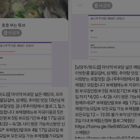
더풀림상담.enn.kr
비공개
2026-04-18 17:26
호호 부는 튜브
비공개
[남양주/화도읍] 마석역 바로앞 넓은 매장
/m.blog.naver.com/wlgus1647/224253846149
이빗한룸 물닭갈비, 삼계탕, 추어탕 맛집
사랑받는 로컬맛집 곰나루추어탕에서 블
18 17:23
체험단 모집합니다 ※체험메뉴※ 자유이
댓글:20개
원 ※모집인원※ 5팀 ※모집기간※ 4월 
화도읍] 마석역 바로앞 넓은 매장과, 프라
일 까지 *4/20 ~ 4/26 사이 방문 가
물닭갈비, 삼계탕, 추어탕 맛집 10년넘게
청해주세요* ※체험단발표※ 4월 17일 
로컬맛집 곰나루추어탕에서 블로그, 릴스
체험가능요일※ 모든요일 가능 ※체험
모집합니다 ※체험메뉴※ 자유이용권 5만
모든요일 12 ~ 13:30 불가 ※작성기한
인원※ 5팀 ※모집기간※ 4월 17일 금요
3일 이내 ※체험신청※ 블로그체험단
4/20 ~ 4/26 사이 방문 가능하신분만 신
https://forms.gle/ReBW5GsV789u
* ※체험단발표※ 4월 17일 금요일 ※
스체험단
요일※ 모든요일 가능 ※체험불가요일※
https://forms.gle/dawiYyEQZzDd