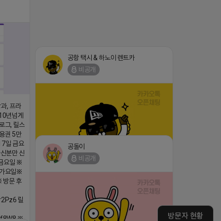
댓글:20개
공항 택시 & 하노이 렌트카
비공개
과, 프라
 10년넘게
로그, 릴스
용권 5만
17일 금요
공돌이
능하신분만 신
비공개
금요일 ※
(star) 안녕하십니까 (star)
불가요일※
댓글:20개
※ 방문 후
2026-04-18 17:12
r2Pz6 릴
방문자 현황
qf8W8 ※