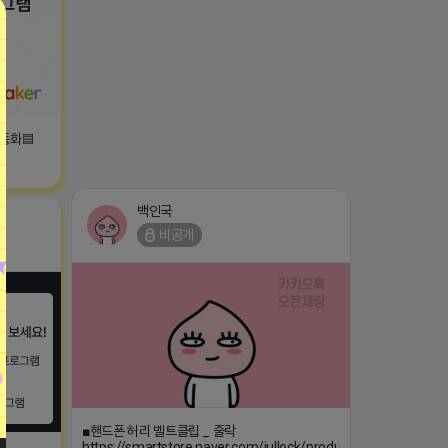
자동화▤
백인국
비공개
■핸드폰 허리 벨트클립 _ 줄락
https://smartstore.naver.com/jullock/products/9086955911