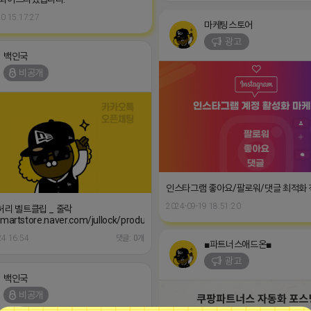
0 15:17:27
마케팅스토어
광고
백인국
비공개
인스타그램 좋아요/팔로워/댓글 최적화
2024-09-19 18:51:20
허리 벨트클립 _ 줄락
7842
/smartstore.naver.com/jullock/products/9086955911
24 16:54
댓글: 0개
■파트너스애드온■
광고
백인국
비공개