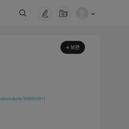
+ 보관
llock/products/9086955911