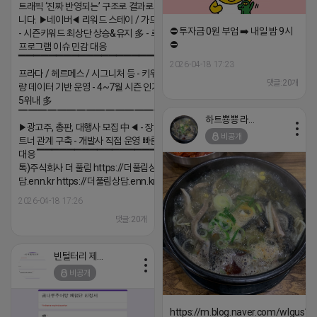
트래픽 ‘진짜 반영되는’ 구조로 결과로 보여드립
니다. ▶네이버◀ 리워드 스테이 / 가드 / 자몽 등
⛔️ 투자금 0원 부업 ➡️ 내일 밤 9시
- 시즌키워드 최상단 상승&유지 多 - 로직변화,
⛔️
프로그램 이슈 민감 대응
▔▔▔▔▔▔▔▔▔▔▔▔▔▔▔▔▔▔ ▶쿠팡◀
2026-04-18 17:23
프라다 / 헤르메스 / 시그니처 등 - 키워드 검색
댓글:20개
량 데이터 기반 운영 - 4~7월 시즌 인기 키워드
5위내 多
▔▔▔▔▔▔▔▔▔▔▔▔▔▔▔▔▔▔
하트뿅뿅 라이언
▶광고주, 총판, 대행사 모집 中◀ - 장기 협업 파
비공개
트너 관계 구축 - 개발사 직접 운영 빠른 피드백
대응 ▔▔▔▔▔▔▔▔▔▔▔▔▔▔▔▔▔▔ (카
톡)주식회사 더 풀림 https://더풀림상
담.enn.kr https://더풀림상담.enn.kr
2026-04-18 17:26
댓글:20개
빈털터리 제이지
비공개
https://m.blog.naver.com/wlgus