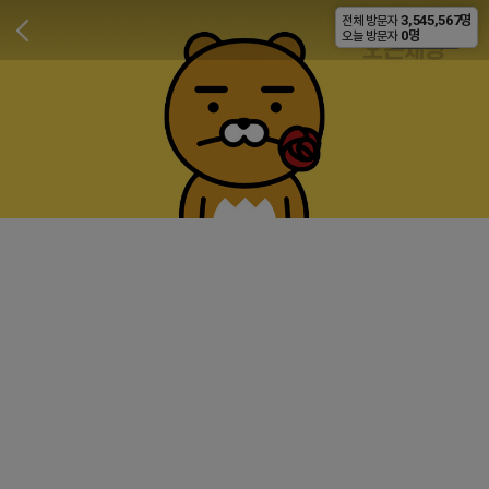
3,545,567명
전체 방문자
비공개
0명
오늘 방문자