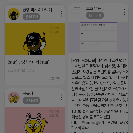
호호 부는 튜브
공항 택시 & 하노이 렌트카
비공개
비공개
[남양주/화도읍] 마석역 바로앞 넓은 매장
(star) 안녕하십니까 (star)
라이빗한룸 물닭갈비, 삼계탕, 추어탕 맛집
2026-04-18 17:12
년넘게 사랑받는 로컬맛집 곰나루추어
블로그, 릴스 체험단 모집합니다 ※체험
댓글:20개
자유이용권 5만원 ※모집인원※ 5팀 ※
간※ 4월 17일 금요일 까지 *4/20 ~ 4/
공돌이
이 방문 가능하신분만 신청해주세요* 
발표※ 4월 17일 금요일 ※체험가능요일
비공개
든요일 가능 ※체험불가요일※ 모든요일 1
13:30 불가 ※작성기한※ 방문 후 3일 
체험신청※ 블로그체험단
https://forms.gle/ReBW5GsV789u
릴스체험단