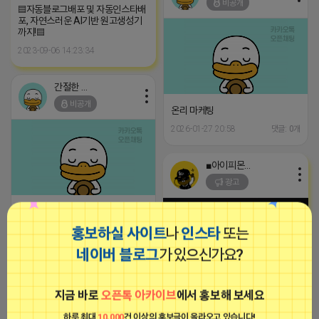
비공개
▤자동블로그배포 및 자동인스타배
포, 자연스러운 AI기반 원고생성기
까지!▤
2023-09-06 14:23:34
간절한 앙몬드
비공개
온리 마케팅
2026-01-27 20:58
댓글: 0개
■아이피몬스터■
광고
2026-01-25 01:25
댓글: 0개
홍보하실 사이트
나
인스타
또는
네이버 블로그
가 있으신가요?
간절한 앙몬드
비공개
지금 바로
오픈톡 아카이브
에서 홍보해 보세요
[아이피몬스터] 전국 최저가 마케팅
용 KT아이피서비스!!
하루 최대
10,000
건 이상의 홍보글이 올라오고 있습니다!