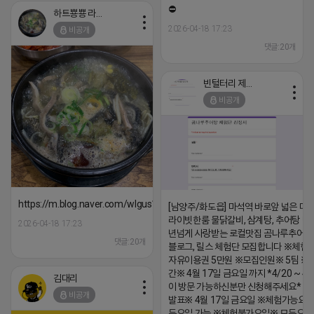
⛔️
하트뿅뿅 라이언
2026-04-18 17:23
비공개
댓글:20개
빈털터리 제이지
비공개
https://m.blog.naver.com/wlgus1647/224253846149
[남양주/화도읍] 마석역 바로앞 넓은 매장
라이빗한룸 물닭갈비, 삼계탕, 추어탕 맛집
2026-04-18 17:23
년넘게 사랑받는 로컬맛집 곰나루추어
댓글:20개
블로그, 릴스 체험단 모집합니다 ※체험
자유이용권 5만원 ※모집인원※ 5팀 ※
간※ 4월 17일 금요일 까지 *4/20 ~ 4/
김대리
이 방문 가능하신분만 신청해주세요* 
비공개
발표※ 4월 17일 금요일 ※체험가능요일
든요일 가능 ※체험불가요일※ 모든요일 1