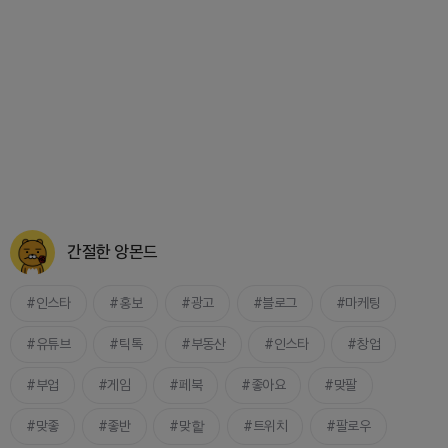
간절한 앙몬드
인스타
홍보
광고
블로그
마케팅
유튜브
틱톡
부동산
인스타
창업
부업
게임
페북
좋아요
맞팔
맞좋
좋반
맞핱
트위치
팔로우