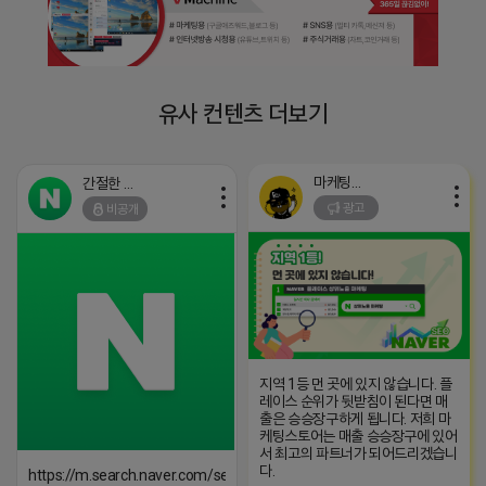
유사 컨텐츠 더보기
마케팅스토어
간절한 앙몬드
광고
비공개
지역 1등 먼 곳에 있지 않습니다. 플
레이스 순위가 뒷받침이 된다면 매
출은 승승장구하게 됩니다. 저희 마
케팅스토어는 매출 승승장구에 있어
서 최고의 파트너가 되어드리겠습니
다.
https://m.search.naver.com/search.naver?