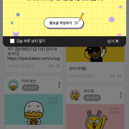
2023-09-06 14:23:39
간절한 앙몬드
비공개
지금 안하면 후회합니다. 360만명
맘스홀릭 맘카페 - "인기글 핫딜" 진
행하시면 - 신규 고객 타겟 됌. 재구
매율도 높일 수 있음. 입소문 잘 됌. -
오늘 하루 보지 않기
닫기
효율좋은데 안내 받아보시겠습니
까? - [맘카페인기글 1대1 문의 바
로가기]
https://open.kakao.com/o/suycusbi
2026-01-25 00:12
댓글: 0개
온리 마케팅
2026-01-25 00:12
댓글: 0개
티비 보는 라이언
비공개
로드제인
비공개