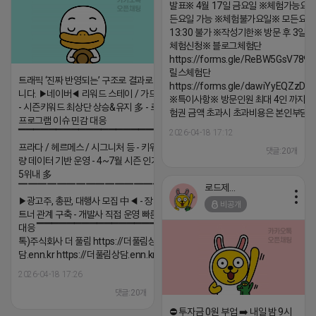
발표※ 4월 17일 금요일 ※체험가능요일
든요일 가능 ※체험불가요일※ 모든요일 1
13:30 불가 ※작성기한※ 방문 후 3일 
체험신청※ 블로그체험단
https://forms.gle/ReBW5GsV789u
릴스체험단
트래픽 ‘진짜 반영되는’ 구조로 결과로 보여드립
https://forms.gle/dawiYyEQZzDd
니다. ▶네이버◀ 리워드 스테이 / 가드 / 자몽 등
※특이사항※ 방문인원 최대 4인 까지 가
- 시즌키워드 최상단 상승&유지 多 - 로직변화,
험권 금액 초과시 초과비용은 본인부담입
프로그램 이슈 민감 대응
2026-04-18 17:12
▔▔▔▔▔▔▔▔▔▔▔▔▔▔▔▔▔▔ ▶쿠팡◀
프라다 / 헤르메스 / 시그니처 등 - 키워드 검색
댓글:20개
량 데이터 기반 운영 - 4~7월 시즌 인기 키워드
5위내 多
로드제인
▔▔▔▔▔▔▔▔▔▔▔▔▔▔▔▔▔▔
▶광고주, 총판, 대행사 모집 中◀ - 장기 협업 파
비공개
트너 관계 구축 - 개발사 직접 운영 빠른 피드백
대응 ▔▔▔▔▔▔▔▔▔▔▔▔▔▔▔▔▔▔ (카
톡)주식회사 더 풀림 https://더풀림상
담.enn.kr https://더풀림상담.enn.kr
2026-04-18 17:26
댓글:20개
⛔️ 투자금 0원 부업 ➡️ 내일 밤 9시