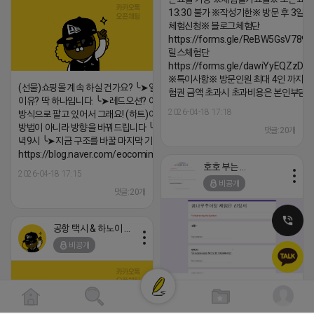
13:30 불가 ※작성기한※ 방문 후 3일 
체험신청※ 블로그체험단
https://forms.gle/ReBW5GsV789u
릴스체험단
https://forms.gle/dawiYyEQZzDd
※특이사항※ 방문인원 최대 4인 까지 가
(선물)쇼핑몰 계속 하실 건가요? ╰➤열심히 해도 안되는
험권 금액 초과시 초과비용은 본인부담입
이유? 딱 하나입니다. ╰➤레드오션? 아니요! ╰➤모두 같은
2026-04-18 17:18
방식으로 팔고 있어서 그래요! (하트)이번엔 다릅니다. ╰➤
방법이 아니라 방향을 바꿔드립니다 ╰➤4월 21일(화) 저
댓글:20개
녁9시 ╰➤지금 구조를 바꿀 마지막 기회
https://blog.naver.com/eocomim/224250518436
호호 부는 튜브
2026-04-18 17:15
비공개
댓글:20개
공항 택시 & 하노이 렌트카
비공개
[남양주/화도읍] 마석역 바로앞 넓은 매장
라이빗한룸 물닭갈비, 삼계탕, 추어탕 맛집