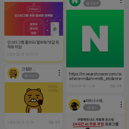
비공개
인스타그램 좋아요/팔로워/댓글 최
적화 작업
2024-09-19 18:51:20
간절한 앙몬드
https://m.search.naver.com/searc
비공개
where=m&sm=mtb_etc&mra=bj
2026-04-18 11:39
댓글: 0개
■파트너스애드온■
광고
2026-04-16 10:18
댓글: 0개