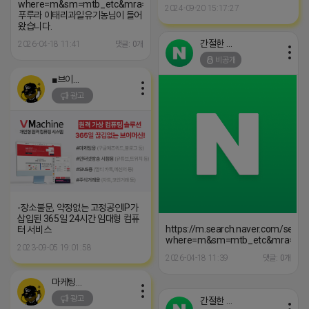
where=m&sm=mtb_etc&mra=bjky&x_csa=%7B%22fromUi%22%3
2024-09-20 15:17:27
푸루라 이태리과일유기농님이 들어
왔습니다.
간절한 앙몬드
2026-04-18 11:41
댓글: 0개
비공개
■브이머신■
광고
-장소불문, 약정없는 고정공인IP가
삽입된 365일 24시간 임대형 컴퓨
https://m.search.naver.com/searc
터 서비스
where=m&sm=mtb_etc&mra=bj
2023-09-05 19:01:58
2026-04-18 11:39
댓글: 0개
마케팅스토어
광고
간절한 앙몬드