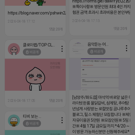
https://forms.gle/dawiYyEQZzDd
※특이사항※ 방문인원 최대 4인 까지 가
험권 금액 초과시 초과비용은 본인부담입
https://blog.naver.com/pshwin2/224023970047
2026-04-18 17:13
2026-04-18 17:12
댓글:20개
댓글:20개
음악듣는 어피치
클로이랩/TOP CLASS
비공개
비공개
[남양주/화도읍] 마석역 바로앞 넓은 매장
2026-04-18 17:05
댓글:20개
라이빗한룸 물닭갈비, 삼계탕, 추어탕 맛집
년넘게 사랑받는 로컬맛집 곰나루추어
블로그, 릴스 체험단 모집합니다 ※체험
티비 보는 라이언
자유이용권 5만원 ※모집인원※ 5팀 ※
비공개
간※ 4월 17일 금요일 까지 *4/20 ~ 4/
이 방문 가능하신분만 신청해주세요* 