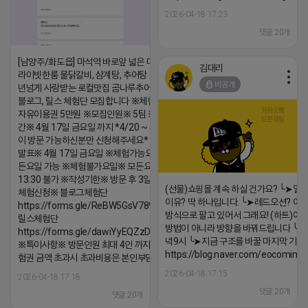
2026-04-18 17:23
댓글:20개
[남양주/화도읍] 마석역 바로앞 넓은 매장과, 프
김대리
라이빗한룸 물닭갈비, 삼계탕, 추어탕 맛집 10
비공개
년넘게 사랑받는 로컬맛집 곰나루추어탕에서
블로그, 릴스 체험단 모집합니다 ※체험메뉴※
자유이용권 5만원 ※모집인원※ 5팀 ※모집기
간※ 4월 17일 금요일 까지 *4/20 ~ 4/26 사
이 방문 가능하신분만 신청해주세요* ※체험단
발표※ 4월 17일 금요일 ※체험가능요일※ 모
든요일 가능 ※체험불가요일※ 모든요일 12 ~
13:30 불가 ※작성기한※ 방문 후 3일 이내 ※
(선물)쇼핑몰 계속 하실 건가요? ╰➤열
체험신청※ 블로그체험단
이유? 딱 하나입니다. ╰➤레드오션? 아니
https://forms.gle/ReBW5GsV789ur2Pz6
방식으로 팔고 있어서 그래요! (하트)이번
릴스체험단
방법이 아니라 방향을 바꿔드립니다 ╰➤4월
https://forms.gle/dawiYyEQZzDdqf8W8
녁9시 ╰➤지금 구조를 바꿀 마지막 기회
※특이사항※ 방문인원 최대 4인 까지 가능 체
https://blog.naver.com/eocomim
험권 금액 초과시 초과비용은 본인부담입니다.
2026-04-18 17:15
2026-04-18 17:18
댓글:20개
댓글:20개