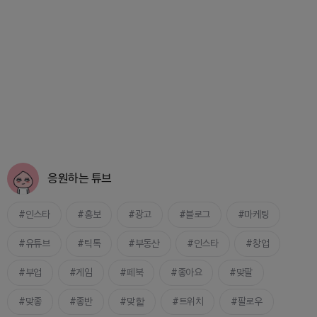
응원하는 튜브
인스타
홍보
광고
블로그
마케팅
유튜브
틱톡
부동산
인스타
창업
부업
게임
페북
좋아요
맞팔
맞좋
좋반
맞핱
트위치
팔로우