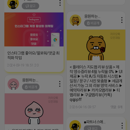
광고
응원하는 튜브
비공개
인스타그램 좋아요/팔로워/댓글 최
적화 작업
2024-09-19 18:51:20
< 플레이스 지도맵 리뷰 상품 > 제
작 영수증리뷰 4월 누락율 0% ▶ UI
제공 ▶ 누락 A/S 자동화 시스템 ▶
응원하는 튜브
일정 / 문구 / 사진 맞춤형 ▶ 세금계
산서 가능 그 외 리뷰 영역 서비스 ▶
비공개
예약자리뷰 ▶ 카카오맵리뷰 ▶ 티
맵리뷰 ▶ 구글맵리뷰 (카톡)
qqppff
2026-04-16 09:57
댓글: 0개
■파트너스애드온■
광고