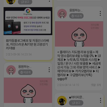
광고
응원하는 튜브
비공개
▤자동블로그배포 및 자동인스타배
포, 자연스러운 AI기반 원고생성기
까지!▤
< 플레이스 지도맵 리뷰 상품 > 제
2023-09-06 14:23:34
작 영수증리뷰 4월 누락율 0% ▶ UI
제공 ▶ 누락 A/S 자동화 시스템 ▶
일정 / 문구 / 사진 맞춤형 ▶ 세금계
응원하는 튜브
산서 가능 그 외 리뷰 영역 서비스 ▶
예약자리뷰 ▶ 카카오맵리뷰 ▶ 티
비공개
맵리뷰 ▶ 구글맵리뷰 (카톡)
qqppff
2026-04-14 14:15
댓글: 0개
■아이피몬스터■
광고