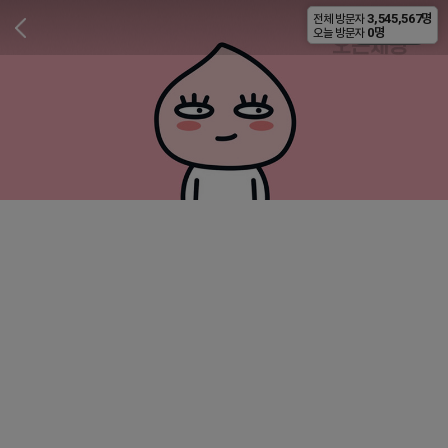
3,545,567명
전체 방문자
비공개
0명
오늘 방문자