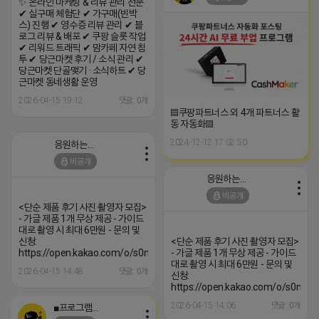
✨ 온라인 마케팅 & 리뷰 관리 전문
✔ 실구매 체험단 ✔ 가구매(빈박
스) 진행 ✔ 영수증 리뷰 관리 ✔ 블
로그 리뷰 & 배포 ✔ 쿠팡 슬롯 작업
✔ 리워드 트래픽 ✔ 맘카페 자연 침
투 ✔ 당근마켓 후기 / 소식 관리 ✔
당근마켓 단골맺기 · 소식하트 ✔ 당
근마켓 동네생활 운영
2026-04-15 19:12
댓글: 0개
▤쿠팡파트너스 외 4개 파트너스 활
동 자동화▤
2024-12-12 17:02:50
응원하는 튜브
비공개
응원하는 튜브
비공개
<단순 제품 후기 사진 촬영자 모집>
- 가글 제품 1개 무상 제공 - 가이드
대로 촬영 시 최대 6만원 - 문의 및
신청:
<단순 제품 후기 사진 촬영자 모집>
https://open.kakao.com/o/s0nWruqi
- 가글 제품 1개 무상 제공 - 가이드
대로 촬영 시 최대 6만원 - 문의 및
2026-04-15 14:48
댓글: 0개
신청:
https://open.kakao.com/o/s0nWru
2026-04-15 14:06
댓글: 0개
■프로그램베이■