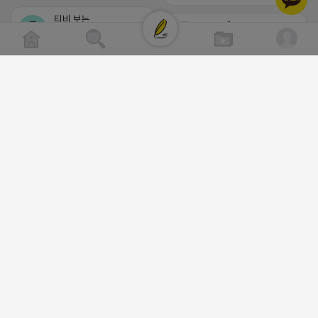
티비 보는 라이언
로드제인
비공개
비공개
트래픽 ‘진짜 반영되는’ 구조로 결과로 보여드립
⛔️ 투자금 0원 부업 ➡️ 내일 밤 9시
니다. ▶네이버◀ 리워드 스테이 / 가드 / 자몽 등
⛔️
- 시즌키워드 최상단 상승&유지 多 - 로직변화,
하트뿅뿅 라이언
프로그램 이슈 민감 대응
2026-04-18 17:23
비공개
▔▔▔▔▔▔▔▔▔▔▔▔▔▔▔▔▔▔ ▶쿠팡◀
댓글:20개
프라다 / 헤르메스 / 시그니처 등 - 키워드 검색
량 데이터 기반 운영 - 4~7월 시즌 인기 키워드
5위내 多
https://m.blog.naver.com/wlgus
▔▔▔▔▔▔▔▔▔▔▔▔▔▔▔▔▔▔
2026-04-18 17:23
▶광고주, 총판, 대행사 모집 中◀ - 장기 협업 파
트너 관계 구축 - 개발사 직접 운영 빠른 피드백
댓글:20개
대응 ▔▔▔▔▔▔▔▔▔▔▔▔▔▔▔▔▔▔ (카
톡)주식회사 더 풀림 https://더풀림상
빈털터리 제이지