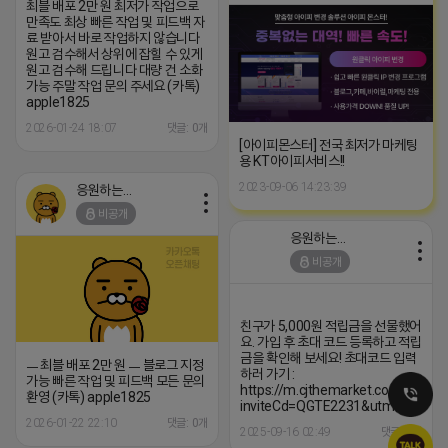
최블 배포 2만 원 최저가 작업으로
만족도 최상 빠른 작업 및 피드백 자
료 받아서 바로 작업하지 않습니다
원고 검수해서 상위에 잡힐 수 있게
원고 검수해 드립니다 대량 건 소화
가능 주말 작업 문의 주세요 (카톡)
apple1825
2026-01-24 18:07
댓글: 0개
[아이피몬스터] 전국 최저가 마케팅
용 KT아이피서비스!!
2023-09-06 14:23:39
응원하는 튜브
비공개
응원하는 튜브
비공개
친구가 5,000원 적립금을 선물했어
요. 가입 후 초대 코드 등록하고 적립
금을 확인해 보세요! 초대코드 입력
ㅡ 최블 배포 2만 원 ㅡ 블로그 지정
하러 가기 :
가능 빠른 작업 및 피드백 모든 문의
https://m.cjthemarket.com/mo/inv
환영 (카톡) apple1825
inviteCd=QGTE2231&utm_source
2026-01-22 22:10
댓글: 0개
2025-09-16 02:49
댓글: 0개