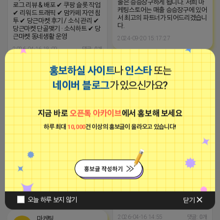
출은 승승장구하게 됩니다. 저희 마
로그 리뷰 & 배포 ✔ 쿠팡 슬롯 작업
케팅스토어는 매출 승승장구에 있어
✔ 리워드 트래픽 ✔ 맘카페 자연 침
서 최고의 파트너가 되어드리겠습니
투 ✔ 당근마켓 후기 / 소식 관리 ✔
다.
당근마켓 단골맺기 · 소식하트 ✔ 당
근마켓 동네생활 운영
2024-09-20 15:17:27
2026-04-16 18:09
댓글: 0개
응원하는 튜브
홍보하실 사이트
나
인스타
또는
■브이머신■
비공개
네이버 블로그
가 있으신가요?
광고
지금 바로
오픈톡 아카이브
에서 홍보해 보세요
하루 최대
10,000
건 이상의 홍보글이 올라오고 있습니다!
✨ 온라인 마케팅 & 리뷰 관리 전문
✔ 실구매 체험단 ✔ 가구매(빈박
스) 진행 ✔ 영수증 리뷰 관리 ✔ 블
-장소불문, 약정없는 고정공인IP가
로그 리뷰 & 배포 ✔ 쿠팡 슬롯 작업
삽입된 365일 24시간 임대형 컴퓨
✔ 리워드 트래픽 ✔ 맘카페 자연 침
터 서비스
투 ✔ 당근마켓 후기 / 소식 관리 ✔
2023-09-05 19:01:58
당근마켓 단골맺기 · 소식하트 ✔ 당
오늘 하루 보지 않기
닫기
근마켓 동네생활 운영
2026-04-16 14:55
댓글: 0개
마케팅스토어