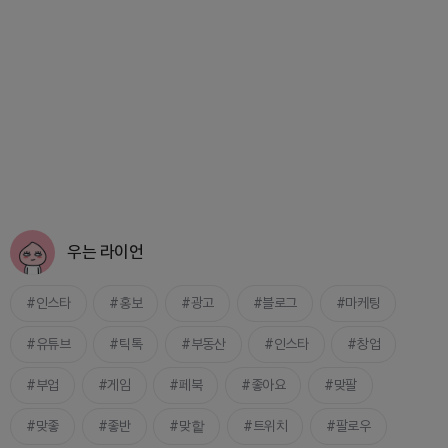
우는 라이언
인스타
홍보
광고
블로그
마케팅
유튜브
틱톡
부동산
인스타
창업
부업
게임
페북
좋아요
맞팔
맞좋
좋반
맞핱
트위치
팔로우