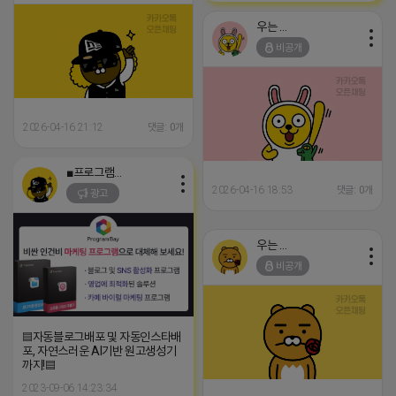
우는 라이언
비공개
2026-04-16 21:12
댓글: 0개
■프로그램베이■
2026-04-16 18:53
댓글: 0개
광고
우는 라이언
비공개
▤자동블로그배포 및 자동인스타배
포, 자연스러운 AI기반 원고생성기
까지!▤
2023-09-06 14:23:34