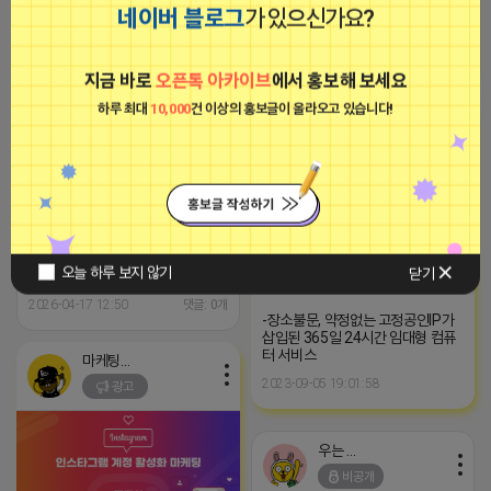
우는 라이언
네이버 블로그
가 있으신가요?
서 최고의 파트너가 되어드리겠습니
비공개
다.
2024-09-20 15:17:27
지금 바로
오픈톡 아카이브
에서 홍보해 보세요
하루 최대
10,000
건 이상의 홍보글이 올라오고 있습니다!
■브이머신■
광고
리스크 없이 실내에서 시작하는 전
문 창업! 20세 이상 성인을 위한 확
실한 가이드 제공. ※ 성인 남녀 전용
/ 지역 및 학력 무관 ※ 1인 창업 가
이드 / 컴퓨터만 있으면 OK ※ 월 평
오늘 하루 보지 않기
닫기
균 500+ 안정적 캐시카우 확보
2026-04-17 12:50
댓글: 0개
-장소불문, 약정없는 고정공인IP가
삽입된 365일 24시간 임대형 컴퓨
터 서비스
마케팅스토어
2023-09-05 19:01:58
광고
우는 라이언
비공개