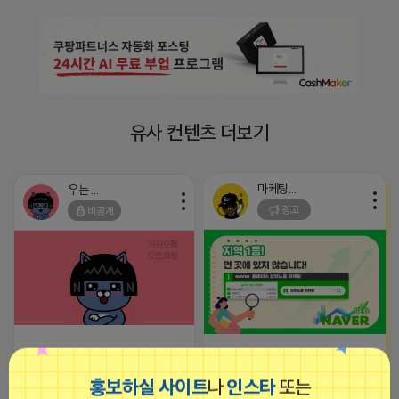
유사 컨텐츠 더보기
마케팅스토어
우는 라이언
광고
비공개
지역 1등 먼 곳에 있지 않습니다. 플
2026-04-17 14:56
댓글: 0개
레이스 순위가 뒷받침이 된다면 매
출은 승승장구하게 됩니다. 저희 마
홍보하실 사이트
나
인스타
또는
케팅스토어는 매출 승승장구에 있어