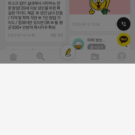
리스크 없이 실내에서 시작하는 전
문 창업! 20세 이상 성인을 위한 확
실한 가이드 제공. ※ 성인 남녀 전용
/ 지역 및 학력 무관 ※ 1인 창업 가
이드 / 컴퓨터만 있으면 OK ※ 월 평
2026-04-16 13:36
댓글: 0개
균 500+ 안정적 캐시카우 확보
2026-04-16 14:48
댓글: 0개
티비 보는 라이언
비공개
로드제인
비공개
트래픽 ‘진짜 반영되는’ 구조로 결과로 
니다. ▶네이버◀ 리워드 스테이 / 가드 /
⛔️ 투자금 0원 부업 ➡️ 내일 밤 9시
- 시즌키워드 최상단 상승&유지 多 - 로
⛔️
프로그램 이슈 민감 대응
하트뿅뿅 라이언
▔▔▔▔▔▔▔▔▔▔▔▔▔▔▔▔▔▔ 
2026-04-18 17:23
프라다 / 헤르메스 / 시그니처 등 - 키워
비공개
댓글:20개
량 데이터 기반 운영 - 4~7월 시즌 인기
5위내 多