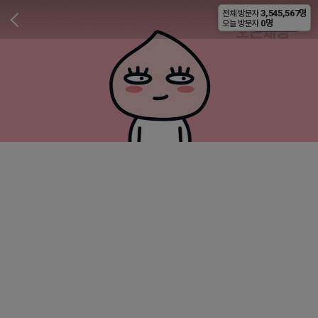
3,545,567명
전체 방문자
비공개
0명
오늘 방문자