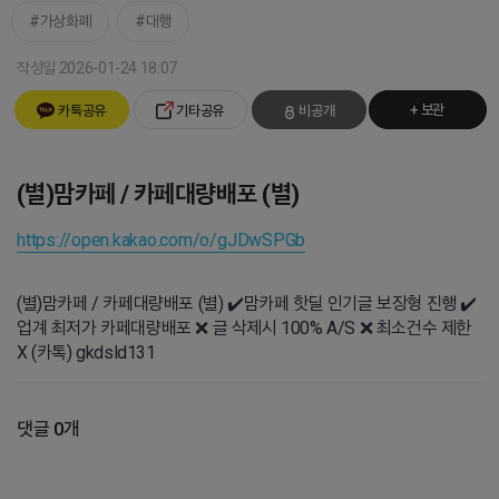
가상화폐
대행
작성일 2026-01-24 18:07
+ 보관
카톡공유
기타공유
비공개
(별)맘카페 / 카페대량배포 (별)
https://open.kakao.com/o/gJDwSPGb
(별)맘카페 / 카페대량배포 (별) ✔️맘카페 핫딜 인기글 보장형 진행 ✔️
업계 최저가 카페대량배포 ❌ 글 삭제시 100% A/S ❌ 최소건수 제한
X (카톡) gkdsld131
댓글 0개