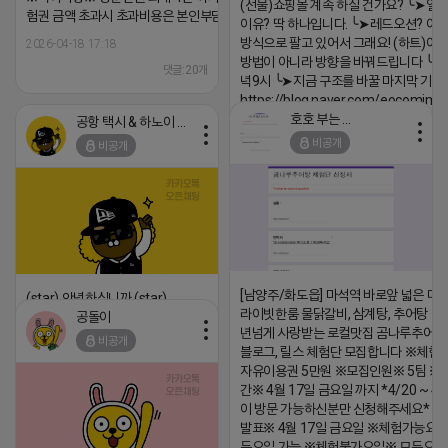
(선물)쇼핑몰 계속 하실 건가요? ╰➤열
험권 금액 초과시 초과비용은 본인부담입니다.
이유? 딱 하나입니다. ╰➤레드오션? 아니
방식으로 팔고 있어서 그래요! (하트)이번
2026-04-18 17:18
방법이 아니라 방향을 바꿔드립니다 ╰➤4월
댓글:20개
녁9시 ╰➤지금 구조를 바꿀 마지막 기회
https://blog.naver.com/eocomim
호호 부는 튜브
공항 택시 & 하노이 렌트카
2026-04-18 17:15
비공개
비공개
댓글:20개
[남양주/화도읍] 마석역 바로앞 넓은 매장
(star) 안녕하십니까 (star)
라이빗한룸 물닭갈비, 삼계탕, 추어탕 맛집
공돌이
2026-04-18 17:12
년넘게 사랑받는 로컬맛집 곰나루추어
비공개
블로그, 릴스 체험단 모집합니다 ※체험
댓글:20개
자유이용권 5만원 ※모집인원※ 5팀 ※
간※ 4월 17일 금요일 까지 *4/20 ~ 4/
이 방문 가능하신분만 신청해주세요* 
발표※ 4월 17일 금요일 ※체험가능요일
든요일 가능 ※체험불가요일※ 모든요일 1