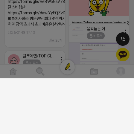
https://forms.gle/ReBW5GsV789ur2Pz6
릴스체험단
https://forms.gle/dawiYyEQZzDdqf8W8
※특이사항※ 방문인원 최대 4인 까지 가능 체
https://blog.naver.com/pshwin2/
험권 금액 초과시 초과비용은 본인부담입니다.
음악듣는 어피치
2026-04-18 17:12
2026-04-18 17:13
비공개
댓글:20개
댓글:20개
클로이랩/TOP CLASS
비공개
[남양주/화도읍] 마석역 바로앞 넓은 매장
라이빗한룸 물닭갈비, 삼계탕, 추어탕 맛집
년넘게 사랑받는 로컬맛집 곰나루추어
블로그, 릴스 체험단 모집합니다 ※체험
자유이용권 5만원 ※모집인원※ 5팀 ※
간※ 4월 17일 금요일 까지 *4/20 ~ 4/
2026-04-18 17:05
댓글:20개
이 방문 가능하신분만 신청해주세요* 
발표※ 4월 17일 금요일 ※체험가능요일
든요일 가능 ※체험불가요일※ 모든요일 1
13:30 불가 ※작성기한※ 방문 후 3일 