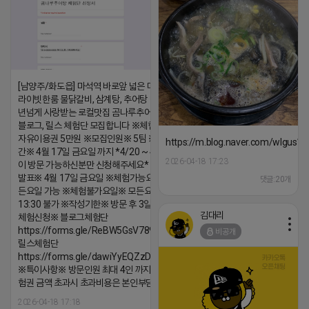
[남양주/화도읍] 마석역 바로앞 넓은 매장과, 프
라이빗한룸 물닭갈비, 삼계탕, 추어탕 맛집 10
년넘게 사랑받는 로컬맛집 곰나루추어탕에서
블로그, 릴스 체험단 모집합니다 ※체험메뉴※
자유이용권 5만원 ※모집인원※ 5팀 ※모집기
https://m.blog.naver.com/wlgus
간※ 4월 17일 금요일 까지 *4/20 ~ 4/26 사
2026-04-18 17:23
이 방문 가능하신분만 신청해주세요* ※체험단
발표※ 4월 17일 금요일 ※체험가능요일※ 모
댓글:20개
든요일 가능 ※체험불가요일※ 모든요일 12 ~
13:30 불가 ※작성기한※ 방문 후 3일 이내 ※
김대리
체험신청※ 블로그체험단
https://forms.gle/ReBW5GsV789ur2Pz6
비공개
릴스체험단
https://forms.gle/dawiYyEQZzDdqf8W8
※특이사항※ 방문인원 최대 4인 까지 가능 체
험권 금액 초과시 초과비용은 본인부담입니다.
2026-04-18 17:18