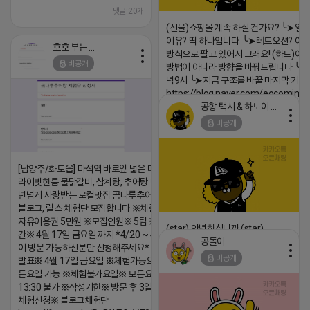
댓글:20개
(선물)쇼핑몰 계속 하실 건가요? ╰➤열
이유? 딱 하나입니다. ╰➤레드오션? 아니
호호 부는 튜브
방식으로 팔고 있어서 그래요! (하트)이번
비공개
방법이 아니라 방향을 바꿔드립니다 ╰➤4월
녁9시 ╰➤지금 구조를 바꿀 마지막 기회
https://blog.naver.com/eocomim
공항 택시 & 하노이 렌트카
2026-04-18 17:15
비공개
댓글:20개
[남양주/화도읍] 마석역 바로앞 넓은 매장과, 프
라이빗한룸 물닭갈비, 삼계탕, 추어탕 맛집 10
년넘게 사랑받는 로컬맛집 곰나루추어탕에서
블로그, 릴스 체험단 모집합니다 ※체험메뉴※
자유이용권 5만원 ※모집인원※ 5팀 ※모집기
(star) 안녕하십니까 (star)
간※ 4월 17일 금요일 까지 *4/20 ~ 4/26 사
공돌이
이 방문 가능하신분만 신청해주세요* ※체험단
2026-04-18 17:12
비공개
발표※ 4월 17일 금요일 ※체험가능요일※ 모
댓글:20개
든요일 가능 ※체험불가요일※ 모든요일 12 ~
13:30 불가 ※작성기한※ 방문 후 3일 이내 ※
체험신청※ 블로그체험단