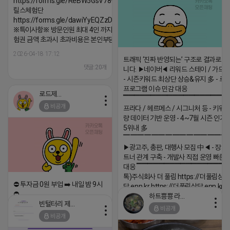
https://forms.gle/ReBW5GsV789ur2Pz6
릴스체험단
https://forms.gle/dawiYyEQZzDdqf8W8
※특이사항※ 방문인원 최대 4인 까지 가능 체
험권 금액 초과시 초과비용은 본인부담입니다.
2026-04-18 17:12
트래픽 ‘진짜 반영되는’ 구조로 결과로 
댓글:20개
니다. ▶네이버◀ 리워드 스테이 / 가드 /
- 시즌키워드 최상단 상승&유지 多 - 로
프로그램 이슈 민감 대응
로드제인
▔▔▔▔▔▔▔▔▔▔▔▔▔▔▔▔▔▔ 
비공개
프라다 / 헤르메스 / 시그니처 등 - 키워
량 데이터 기반 운영 - 4~7월 시즌 인기
5위내 多
▔▔▔▔▔▔▔▔▔▔▔▔▔▔▔
▶광고주, 총판, 대행사 모집 中◀ - 장기
트너 관계 구축 - 개발사 직접 운영 빠른
대응 ▔▔▔▔▔▔▔▔▔▔▔▔▔▔▔▔▔▔
톡)주식회사 더 풀림 https://더풀림상
⛔️ 투자금 0원 부업 ➡️ 내일 밤 9시
담.enn.kr https://더풀림상담.enn.kr
⛔️
하트뿅뿅 라이언
2026-04-18 17:26
빈털터리 제이지
비공개
2026-04-18 17:23
댓글:20개
비공개
댓글:20개