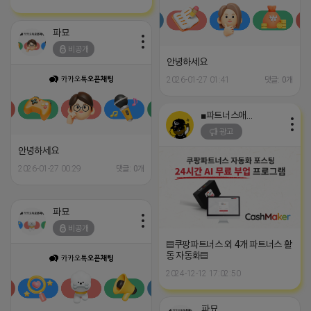
파묘
비공개
안녕하세요
2026-01-27 01:41
댓글: 0개
■파트너스애드온■
광고
안녕하세요
2026-01-27 00:29
댓글: 0개
파묘
비공개
▤쿠팡파트너스 외 4개 파트너스 활
동 자동화▤
2024-12-12 17:02:50
파묘