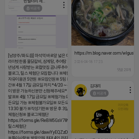
빈털터리 제이지
2026-04-18 17:26
비공개
댓글:20개
https://m.blog.naver.com/wlgus
[남양주/화도읍] 마석역 바로앞 넓은 매장과, 프
라이빗한룸 물닭갈비, 삼계탕, 추어탕 맛집 10
2026-04-18 17:23
년넘게 사랑받는 로컬맛집 곰나루추어탕에서
댓글:20개
블로그, 릴스 체험단 모집합니다 ※체험메뉴※
자유이용권 5만원 ※모집인원※ 5팀 ※모집기
간※ 4월 17일 금요일 까지 *4/20 ~ 4/26 사
김대리
이 방문 가능하신분만 신청해주세요* ※체험단
비공개
발표※ 4월 17일 금요일 ※체험가능요일※ 모
든요일 가능 ※체험불가요일※ 모든요일 12 ~
13:30 불가 ※작성기한※ 방문 후 3일 이내 ※
체험신청※ 블로그체험단
https://forms.gle/ReBW5GsV789ur2Pz6
릴스체험단
https://forms.gle/dawiYyEQZzDdqf8W8
※특이사항※ 방문인원 최대 4인 까지 가능 체