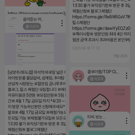
13:30 불가 ※작성기한※ 방문 후 3일 
체험신청※ 블로그체험단
https://blog.naver.com/pshwin2/224023970047
https://forms.gle/ReBW5GsV789u
음악듣는 어피치
2026-04-18 17:12
릴스체험단
비공개
https://forms.gle/dawiYyEQZzDd
댓글:20개
※특이사항※ 방문인원 최대 4인 까지 가
험권 금액 초과시 초과비용은 본인부담입
2026-04-18 17:13
댓글:20개
클로이랩/TOP CLASS
[남양주/화도읍] 마석역 바로앞 넓은 매장과, 프
라이빗한룸 물닭갈비, 삼계탕, 추어탕 맛집 10
비공개
년넘게 사랑받는 로컬맛집 곰나루추어탕에서
블로그, 릴스 체험단 모집합니다 ※체험메뉴※
자유이용권 5만원 ※모집인원※ 5팀 ※모집기
간※ 4월 17일 금요일 까지 *4/20 ~ 4/26 사
이 방문 가능하신분만 신청해주세요* ※체험단
발표※ 4월 17일 금요일 ※체험가능요일※ 모
티비 보는 라이언
든요일 가능 ※체험불가요일※ 모든요일 12 ~
13:30 불가 ※작성기한※ 방문 후 3일 이내 ※
비공개
2026-04-18 17:05
댓글:20개
체험신청※ 블로그체험단