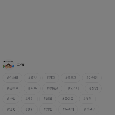
파묘
인스타
홍보
광고
블로그
마케팅
유튜브
틱톡
부동산
인스타
창업
부업
게임
페북
좋아요
맞팔
맞좋
좋반
맞핱
트위치
팔로우