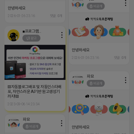
비공개
안녕하세요
2026-01-26 23:16
댓글: 0개
■프로그램베이■
광고
안녕하세요
2026-01-26 23:16
댓글: 0개
파묘
비공개
▤자동블로그배포 및 자동인스타배
포, 자연스러운 AI기반 원고생성기
까지!▤
2023-09-06 14:23:34
파묘
비공개
안녕하세요