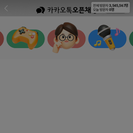
3,545,567명
전체 방문자
비공개
0명
오늘 방문자