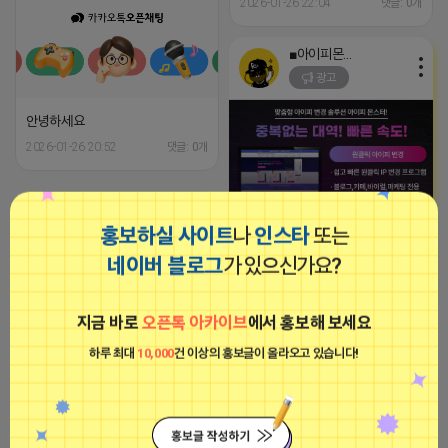
2026-01-26 22:04
댓글: 0개
■아이피몬스터■
광고
안녕하세요
2026-01-26 20:52
댓글: 0개
파묘
홍보하실 사이트
나
인스타
또는
비공개
[아이피몬스터] 전국 최저가 마케팅
용 KT아이피서비스!!
네이버 블로그
가 있으신가요?
2023-09-06 14:23:39
지금 바로
오픈톡 아카이브
에서 홍보해 보세요
파묘
하루 최대
10,000
건 이상의 홍보글이 올라오고 있습니다!
비공개
안녕하세요
2026-01-26 20:52
댓글: 0개