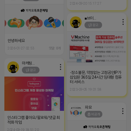
2024-09-20 15:17:27
■브이머신■
광고
안녕하세요
2026-01-27 02:53
댓글: 0개
마케팅스토어
광고
-장소불문, 약정없는 고정공인IP가
삽입된 365일 24시간 임대형 컴퓨
터 서비스
2023-09-05 19:01:58
파묘
비공개
인스타그램 좋아요/팔로워/댓글 최
적화 작업
2024-09-19 18:51:20