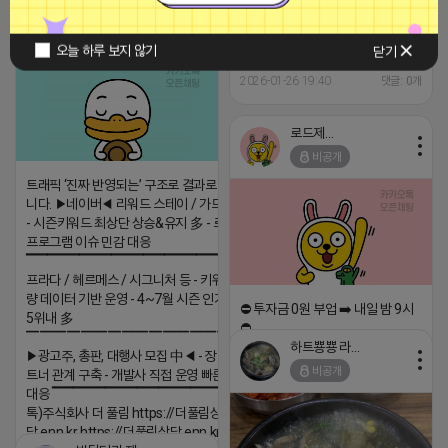
티비 보는 라이언
비공개
오늘 하루 보지 않기
닫기
안녕하세요
2026-01-26 19:40
댓글: 0개
로드제인
비공개
트래픽 ‘진짜 반영되는’ 구조로 결과로 보여드립
니다. ▶네이버◀ 리워드 스테이 / 가드 / 자몽 등
- 시즌키워드 최상단 상승&유지 多 - 로직변화,
프로그램 이슈 민감 대응
▔▔▔▔▔▔▔▔▔▔▔▔▔▔▔▔▔▔ ▶쿠팡◀
프라다 / 헤르메스 / 시그니처 등 - 키워드 검색
량 데이터 기반 운영 - 4~7월 시즌 인기 키워드
⛔️ 투자금 0원 부업 ➡️ 내일 밤 9시
5위내 多
⛔️
▔▔▔▔▔▔▔▔▔▔▔▔▔▔▔▔▔▔
하트뿅뿅 라이언
▶광고주, 총판, 대행사 모집 中◀ - 장기 협업 파
2026-04-18 17:23
비공개
트너 관계 구축 - 개발사 직접 운영 빠른 피드백
댓글:20개
대응 ▔▔▔▔▔▔▔▔▔▔▔▔▔▔▔▔▔▔ (카
톡)주식회사 더 풀림 https://더풀림상
담.enn.kr https://더풀림상담.enn.kr