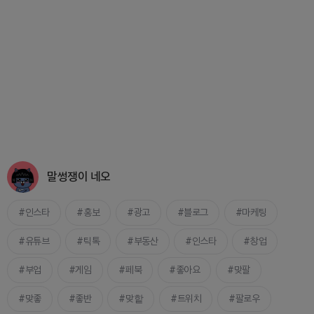
말썽쟁이 네오
인스타
홍보
광고
블로그
마케팅
유튜브
틱톡
부동산
인스타
창업
부업
게임
페북
좋아요
맞팔
맞좋
좋반
맞핱
트위치
팔로우