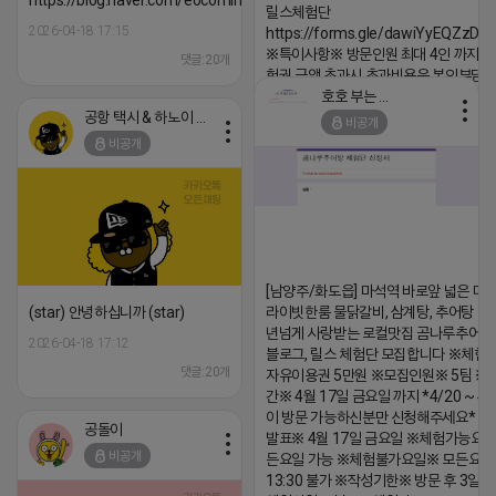
https://blog.naver.com/eocomim/224250518436
릴스체험단
2026-04-18 17:15
https://forms.gle/dawiYyEQZzDd
※특이사항※ 방문인원 최대 4인 까지 가
댓글:20개
험권 금액 초과시 초과비용은 본인부담입
호호 부는 튜브
2026-04-18 17:18
공항 택시 & 하노이 렌트카
비공개
댓글:20개
비공개
[남양주/화도읍] 마석역 바로앞 넓은 매장
(star) 안녕하십니까 (star)
라이빗한룸 물닭갈비, 삼계탕, 추어탕 맛집
년넘게 사랑받는 로컬맛집 곰나루추어
2026-04-18 17:12
블로그, 릴스 체험단 모집합니다 ※체험
댓글:20개
자유이용권 5만원 ※모집인원※ 5팀 ※
간※ 4월 17일 금요일 까지 *4/20 ~ 4/
이 방문 가능하신분만 신청해주세요* 
공돌이
발표※ 4월 17일 금요일 ※체험가능요일
비공개
든요일 가능 ※체험불가요일※ 모든요일 1
13:30 불가 ※작성기한※ 방문 후 3일 