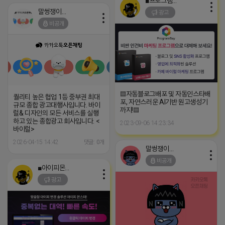
■프로그램베이■
말썽쟁이 네오
광고
비공개
▤자동블로그배포 및 자동인스타배
퀄리티 높은 협업 1등 중부권 최대
포, 자연스러운 AI기반 원고생성기
규모 종합 광고대행사입니다. 바이
까지!▤
럴& 디자인의 모든 서비스를 실행
하고 있는 종합광고 회사입니다. <
2023-09-06 14:23:34
바이럴>
2026-04-15 14:42
댓글: 0개
말썽쟁이 네오
비공개
■아이피몬스터■
광고