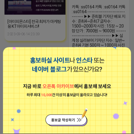
카톡 : ss0164 카톡 : ss0164 카톡
: ss0164 ---------------------------
-------- ▶▶ 준최블 기자단 배포 지
수 : 준최4~준최7 글자수 :
[아이피몬스터] 전국 최저가 마케팅
1500~2000자 사진 : 15장 ~ 20
용 KT아이피서비스!!
장 단가 : 7000원 ~ 9000원 -------
2023-09-06 14:23:39
---------------------------- ▶▶ 실
계정 실리뷰어 기자단 지수 : 일반~
준최4 기본 500자 ~ 1000자 사진
5장 이상~ 1800원 ~ 2400원 프
말썽쟁이 네오
리미엄 1000자 ~ 1300자 사진 10
홍보하실 사이트
나
인스타
또는
장 이상~ 2000원 ~ 2600원 병의
비공개
원 / 법률 관련 300자 ~ 500자 사
네이버 블로그
가 있으신가요?
진5장 이상~ 1800원~2400원 지
2026-04-15 12:38
댓글: 0개
수: 일반 ~ 준최4 (평균 준최2~4) -
----------------------------------
▶▶ AI비실계정 UI제공 기본블
지금 바로
오픈톡 아카이브
에서 홍보해 보세요
말썽쟁이 네오
400원~ 247활성 500원~ --------
--------------------------- ▶▶ AI실
비공개
하루 최대
10,000
건 이상의 홍보글이 올라오고 있습니다!
계정 A타입...
☕️ 하루 한 잔 커피값, 부담 없이 벌
어보세요 :) 네이버 쇼핑에서 검색하
고 증빙만 올리면 되는 간단한 클릭
작업이에요. 5년째 꾸준히 운영 중
이라 정산도 안정적이고, 초보자도
바로 가능해요!