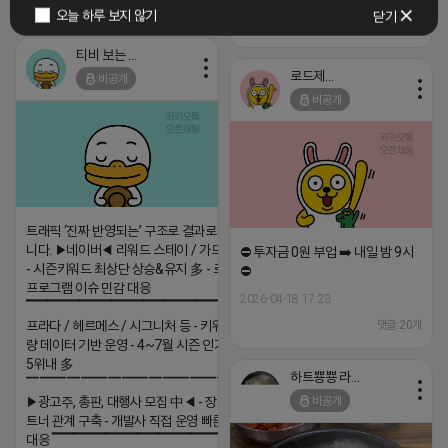
2026-04-15 12:20
댓글: 0개
오늘 하루 보지 않기
닫기
2026-04-14 19:11
댓글: 0개
티비 보는 라이언
로드제인
비공개
비공개
트래픽 ‘진짜 반영되는’ 구조로 결과로 보여드립
니다. ▶네이버◀ 리워드 스테이 / 가드 / 자몽 등
⛔️ 투자금 0원 부업 ➡️ 내일 밤 9시
- 시즌키워드 최상단 상승&유지 多 - 로직변화,
⛔️
프로그램 이슈 민감 대응
2026-04-18 17:23
▔▔▔▔▔▔▔▔▔▔▔▔▔▔▔▔▔▔ ▶쿠팡◀
프라다 / 헤르메스 / 시그니처 등 - 키워드 검색
댓글:20개
량 데이터 기반 운영 - 4~7월 시즌 인기 키워드
5위내 多
하트뿅뿅 라이언
▔▔▔▔▔▔▔▔▔▔▔▔▔▔▔▔▔▔
비공개
▶광고주, 총판, 대행사 모집 中◀ - 장기 협업 파
트너 관계 구축 - 개발사 직접 운영 빠른 피드백
대응 ▔▔▔▔▔▔▔▔▔▔▔▔▔▔▔▔▔▔ (카