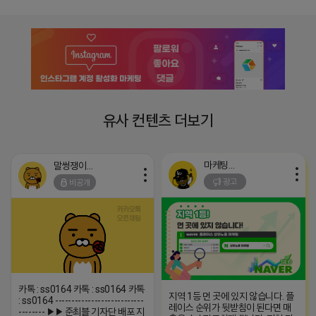
유사 컨텐츠 더보기
마케팅스토어
말썽쟁이 네오
광고
비공개
카톡 : ss0164 카톡 : ss0164 카톡
지역 1등 먼 곳에 있지 않습니다. 플
: ss0164 ---------------------------
레이스 순위가 뒷받침이 된다면 매
-------- ▶▶ 준최블 기자단 배포 지