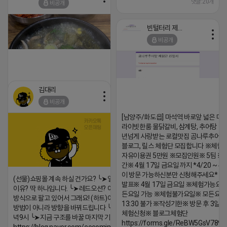
댓글:20개
비공개
빈털터리 제이지
비공개
김대리
비공개
[남양주/화도읍] 마석역 바로앞 넓은 매장
라이빗한룸 물닭갈비, 삼계탕, 추어탕 맛집
https://m.blog.naver.com/wlgus1647/224253846149
년넘게 사랑받는 로컬맛집 곰나루추어
2026-04-18 17:23
블로그, 릴스 체험단 모집합니다 ※체험
자유이용권 5만원 ※모집인원※ 5팀 ※
댓글:20개
간※ 4월 17일 금요일 까지 *4/20 ~ 4/
이 방문 가능하신분만 신청해주세요* 
(선물)쇼핑몰 계속 하실 건가요? ╰➤열심히 해도 안되는
발표※ 4월 17일 금요일 ※체험가능요일
이유? 딱 하나입니다. ╰➤레드오션? 아니요! ╰➤모두 같은
든요일 가능 ※체험불가요일※ 모든요일 1
방식으로 팔고 있어서 그래요! (하트)이번엔 다릅니다. ╰➤
13:30 불가 ※작성기한※ 방문 후 3일 
방법이 아니라 방향을 바꿔드립니다 ╰➤4월 21일(화) 저
체험신청※ 블로그체험단
녁9시 ╰➤지금 구조를 바꿀 마지막 기회
https://forms.gle/ReBW5GsV789u