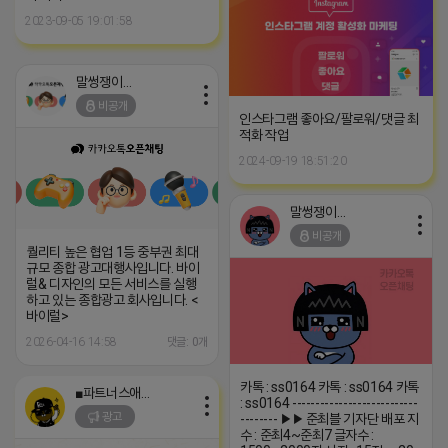
2023-09-05 19:01:58
말썽쟁이 네오
비공개
인스타그램 좋아요/팔로워/댓글 최
적화 작업
2024-09-19 18:51:20
말썽쟁이 네오
비공개
퀄리티 높은 협업 1등 중부권 최대
규모 종합 광고대행사입니다. 바이
럴& 디자인의 모든 서비스를 실행
하고 있는 종합광고 회사입니다. <
바이럴>
2026-04-16 14:58
댓글: 0개
카톡 : ss0164 카톡 : ss0164 카톡
■파트너스애드온■
: ss0164 ---------------------------
광고
-------- ▶▶ 준최블 기자단 배포 지
수 : 준최4~준최7 글자수 :