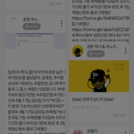
든요일 가능 ※체험불가요일※ 모든요일 1
댓글:20개
13:30 불가 ※작성기한※ 방문 후 3일 
체험신청※ 블로그체험단
https://forms.gle/ReBW5GsV789u
호호 부는 튜브
릴스체험단
비공개
https://forms.gle/dawiYyEQZzDd
※특이사항※ 방문인원 최대 4인 까지 가
험권 금액 초과시 초과비용은 본인부담입
공항 택시 & 하노이 렌트카
2026-04-18 17:18
비공개
댓글:20개
[남양주/화도읍] 마석역 바로앞 넓은 매장과, 프
라이빗한룸 물닭갈비, 삼계탕, 추어탕 맛집 10
년넘게 사랑받는 로컬맛집 곰나루추어탕에서
블로그, 릴스 체험단 모집합니다 ※체험메뉴※
자유이용권 5만원 ※모집인원※ 5팀 ※모집기
(star) 안녕하십니까 (star)
간※ 4월 17일 금요일 까지 *4/20 ~ 4/26 사
이 방문 가능하신분만 신청해주세요* ※체험단
2026-04-18 17:12
발표※ 4월 17일 금요일 ※체험가능요일※ 모
댓글:20개
든요일 가능 ※체험불가요일※ 모든요일 12 ~
13:30 불가 ※작성기한※ 방문 후 3일 이내 ※
체험신청※ 블로그체험단
공돌이