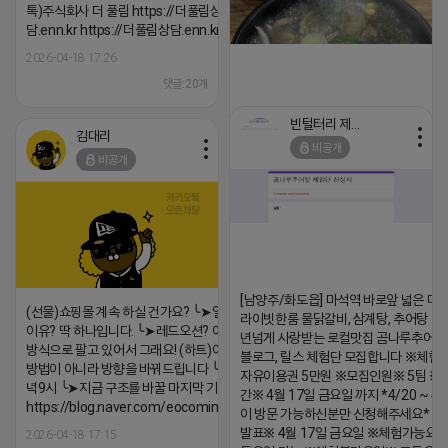
톡)주식회사 더 풀림 https://더풀림상
담.enn.kr https://더풀림상담.enn.kr
2026-04-18 17:26
댓글:20개
빈털터리 제이지
김대리
비공개
비공개
https://m.blog.naver.com/wlgus
2026-04-18 17:23
댓글:20개
[남양주/화도읍] 마석역 바로앞 넓은 매장
(선물)쇼핑몰 계속 하실 건가요? ╰➤열심히 해도 안되는
라이빗한룸 물닭갈비, 삼계탕, 추어탕 맛집
이유? 딱 하나입니다. ╰➤레드오션? 아니요! ╰➤모두 같은
년넘게 사랑받는 로컬맛집 곰나루추어
방식으로 팔고 있어서 그래요! (하트)이번엔 다릅니다. ╰➤
블로그, 릴스 체험단 모집합니다 ※체험
방법이 아니라 방향을 바꿔드립니다 ╰➤4월 21일(화) 저
자유이용권 5만원 ※모집인원※ 5팀 ※
녁9시 ╰➤지금 구조를 바꿀 마지막 기회
간※ 4월 17일 금요일 까지 *4/20 ~ 4/
https://blog.naver.com/eocomim/224250518436
이 방문 가능하신분만 신청해주세요* 
발표※ 4월 17일 금요일 ※체험가능요일
2026-04-18 17:15