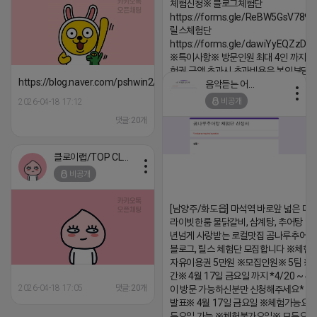
체험신청※ 블로그체험단
https://forms.gle/ReBW5GsV789u
릴스체험단
https://forms.gle/dawiYyEQZzDd
※특이사항※ 방문인원 최대 4인 까지 가
험권 금액 초과시 초과비용은 본인부담입
https://blog.naver.com/pshwin2/224023970047
음악듣는 어피치
2026-04-18 17:13
비공개
2026-04-18 17:12
댓글:20개
댓글:20개
클로이랩/TOP CLASS
비공개
[남양주/화도읍] 마석역 바로앞 넓은 매장
라이빗한룸 물닭갈비, 삼계탕, 추어탕 맛집
년넘게 사랑받는 로컬맛집 곰나루추어
블로그, 릴스 체험단 모집합니다 ※체험
자유이용권 5만원 ※모집인원※ 5팀 ※
간※ 4월 17일 금요일 까지 *4/20 ~ 4/
2026-04-18 17:05
댓글:20개
이 방문 가능하신분만 신청해주세요* 
발표※ 4월 17일 금요일 ※체험가능요일
든요일 가능 ※체험불가요일※ 모든요일 1