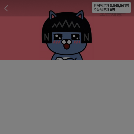
3,545,567명
전체 방문자
비공개
0명
오늘 방문자