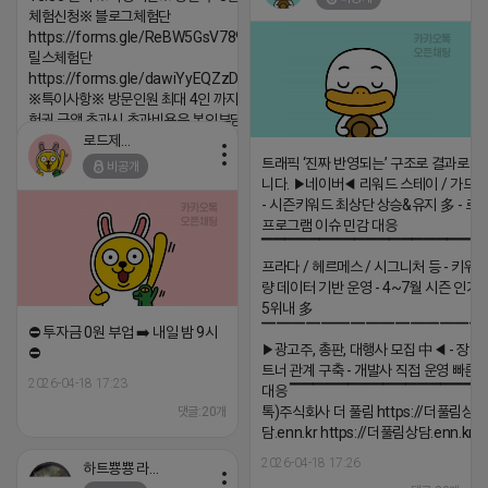
2026-04-18 17:05
댓글:20개
체험신청※ 블로그체험단
https://forms.gle/ReBW5GsV789ur2Pz6
릴스체험단
https://forms.gle/dawiYyEQZzDdqf8W8
※특이사항※ 방문인원 최대 4인 까지 가능 체
험권 금액 초과시 초과비용은 본인부담입니다.
로드제인
2026-04-18 17:12
트래픽 ‘진짜 반영되는’ 구조로 결과로 
비공개
댓글:20개
니다. ▶네이버◀ 리워드 스테이 / 가드 /
- 시즌키워드 최상단 상승&유지 多 - 로
프로그램 이슈 민감 대응
▔▔▔▔▔▔▔▔▔▔▔▔▔▔▔▔▔▔ 
프라다 / 헤르메스 / 시그니처 등 - 키워
량 데이터 기반 운영 - 4~7월 시즌 인기
5위내 多
▔▔▔▔▔▔▔▔▔▔▔▔▔▔▔
⛔️ 투자금 0원 부업 ➡️ 내일 밤 9시
▶광고주, 총판, 대행사 모집 中◀ - 장기
⛔️
트너 관계 구축 - 개발사 직접 운영 빠른
2026-04-18 17:23
대응 ▔▔▔▔▔▔▔▔▔▔▔▔▔▔▔▔▔▔
톡)주식회사 더 풀림 https://더풀림상
댓글:20개
담.enn.kr https://더풀림상담.enn.kr
2026-04-18 17:26
하트뿅뿅 라이언