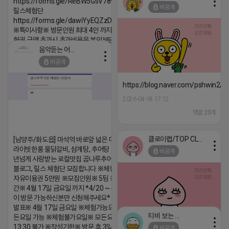
https://forms.gle/ReBW5GsV789ur2Pz6
비공개
릴스체험단
https://forms.gle/dawiYyEQZzDdqf8W8
※특이사항※ 방문인원 최대 4인 까지 가능 체
험권 금액 초과시 초과비용은 본인부담입니다.
음악듣는 어피치
2026-04-18 17:13
비공개
댓글:20개
https://blog.naver.com/pshwin2/
2026-04-18 17:12
댓글:20개
클로이랩/TOP CLASS
[남양주/화도읍] 마석역 바로앞 넓은 매장과, 프
라이빗한룸 물닭갈비, 삼계탕, 추어탕 맛집 10
비공개
년넘게 사랑받는 로컬맛집 곰나루추어탕에서
블로그, 릴스 체험단 모집합니다 ※체험메뉴※
자유이용권 5만원 ※모집인원※ 5팀 ※모집기
간※ 4월 17일 금요일 까지 *4/20 ~ 4/26 사
이 방문 가능하신분만 신청해주세요* ※체험단
발표※ 4월 17일 금요일 ※체험가능요일※ 모
티비 보는 라이언
든요일 가능 ※체험불가요일※ 모든요일 12 ~
13:30 불가 ※작성기한※ 방문 후 3일 이내 ※
비공개