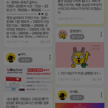
출은 승승장구하게 됩니다. 저희 마
수 : 준최4~준최7 글자수 :
케팅스토어는 매출 승승장구에 있어
1500~2000자 사진 : 15장 ~ 20
서 최고의 파트너가 되어드리겠습니
장 단가 : 7000원 ~ 9000원 -------
다.
---------------------------- ▶▶ 실
계정 실리뷰어 기자단 지수 : 일반~
2024-09-20 15:17:27
준최4 기본 500자 ~ 1000자 사진
5장 이상~ 1800원 ~ 2400원 프
리미엄 1000자 ~ 1300자 사진 10
말썽쟁이 네오
장 이상~ 2000원 ~ 2600원 병의
비공개
원 / 법률 관련 300자 ~ 500자 사
진5장 이상~ 1800원~2400원 지
2026-04-17 15:44
댓글: 0개
수: 일반 ~ 준최4 (평균 준최2~4) -
----------------------------------
▶▶ AI비실계정 UI제공 기본블
■브이머신■
400원~ 247활성 500원~ --------
광고
--------------------------- ▶▶ AI실
계정 A타입...
✨1인 사업가가 직접 실행합니다.✨
2026-04-17 08:50
댓글: 0개
마케팅스토어
광고
-장소불문, 약정없는 고정공인IP가
삽입된 365일 24시간 임대형 컴퓨
터 서비스