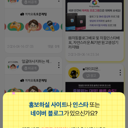
비공개
▤자동블로그배포 및 자동인스타배
포, 자연스러운 AI기반 원고생성기
2026-04-16 07:03
댓글: 0개
까지!▤
2023-09-06 14:23:34
얼굴마사지하는 제이지
비공개
■아이피몬스터■
광고
홍보하실 사이트
나
인스타
또는
N쇼핑 신규 로직 반영 안전함은 높
네이버 블로그
가 있으신가요?
이고, 효율도 따라오고, 최근 상황에
고민 많으신 분들을 위해 준비했습
[아이피몬스터] 전국 최저가 마케팅
니다. - UI 제공 / 일할오픈 및 환불
용 KT아이피서비스!!