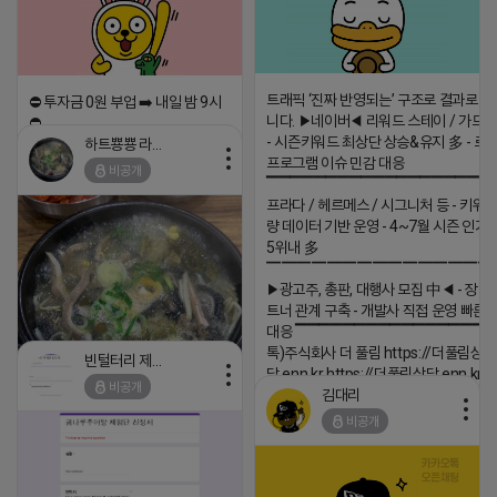
트래픽 ‘진짜 반영되는’ 구조로 결과로 
⛔️ 투자금 0원 부업 ➡️ 내일 밤 9시
니다. ▶네이버◀ 리워드 스테이 / 가드 /
⛔️
- 시즌키워드 최상단 상승&유지 多 - 로
하트뿅뿅 라이언
2026-04-18 17:23
프로그램 이슈 민감 대응
비공개
댓글:20개
▔▔▔▔▔▔▔▔▔▔▔▔▔▔▔▔▔▔ 
프라다 / 헤르메스 / 시그니처 등 - 키워
량 데이터 기반 운영 - 4~7월 시즌 인기
5위내 多
▔▔▔▔▔▔▔▔▔▔▔▔▔▔▔
▶광고주, 총판, 대행사 모집 中◀ - 장기
트너 관계 구축 - 개발사 직접 운영 빠른
대응 ▔▔▔▔▔▔▔▔▔▔▔▔▔▔▔▔▔▔
톡)주식회사 더 풀림 https://더풀림상
빈털터리 제이지
담.enn.kr https://더풀림상담.enn.kr
비공개
김대리
2026-04-18 17:26
비공개
댓글:20개
https://m.blog.naver.com/wlgus1647/224253846149
2026-04-18 17:23