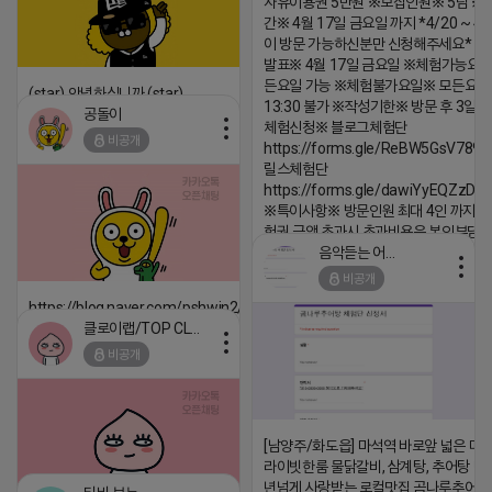
자유이용권 5만원 ※모집인원※ 5팀 ※
간※ 4월 17일 금요일 까지 *4/20 ~ 4/
이 방문 가능하신분만 신청해주세요* 
발표※ 4월 17일 금요일 ※체험가능요일
든요일 가능 ※체험불가요일※ 모든요일 1
(star) 안녕하십니까 (star)
13:30 불가 ※작성기한※ 방문 후 3일 
공돌이
2026-04-18 17:12
체험신청※ 블로그체험단
비공개
https://forms.gle/ReBW5GsV789u
댓글:20개
릴스체험단
https://forms.gle/dawiYyEQZzDd
※특이사항※ 방문인원 최대 4인 까지 가
험권 금액 초과시 초과비용은 본인부담입
음악듣는 어피치
2026-04-18 17:13
비공개
댓글:20개
https://blog.naver.com/pshwin2/224023970047
클로이랩/TOP CLASS
2026-04-18 17:12
비공개
댓글:20개
[남양주/화도읍] 마석역 바로앞 넓은 매장
라이빗한룸 물닭갈비, 삼계탕, 추어탕 맛집
년넘게 사랑받는 로컬맛집 곰나루추어