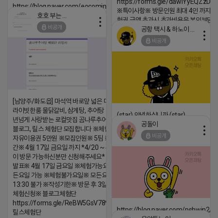
https://forms.gle/dawiYyEQZzDd
https://blog.naver.com/eocomim/224250518436
※특이사항※ 방문인원 최대 4인 까지 가
호호 부는 튜브
험권 금액 초과시 초과비용은 본인부담입
2026-04-18 17:15
비공개
공항 택시 & 하노이 렌트카
댓글:20개
2026-04-18 17:18
비공개
댓글:20개
[남양주/화도읍] 마석역 바로앞 넓은 매장과, 프
라이빗한룸 물닭갈비, 삼계탕, 추어탕 맛집 10
(star) 안녕하십니까 (star)
년넘게 사랑받는 로컬맛집 곰나루추어탕에서
공돌이
블로그, 릴스 체험단 모집합니다 ※체험메뉴※
2026-04-18 17:12
비공개
자유이용권 5만원 ※모집인원※ 5팀 ※모집기
댓글:20개
간※ 4월 17일 금요일 까지 *4/20 ~ 4/26 사
이 방문 가능하신분만 신청해주세요* ※체험단
발표※ 4월 17일 금요일 ※체험가능요일※ 모
든요일 가능 ※체험불가요일※ 모든요일 12 ~
13:30 불가 ※작성기한※ 방문 후 3일 이내 ※
체험신청※ 블로그체험단
https://forms.gle/ReBW5GsV789ur2Pz6
https://blog.naver.com/pshwin2/
릴스체험단