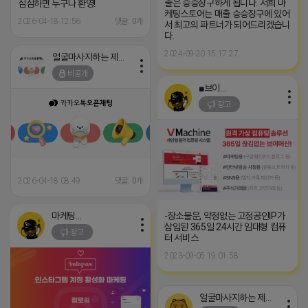
출은 승승장구하게 됩니다. 저희 마
심심하면 누구나 환영!
케팅스토어는 매출 승승장구에 있어
2026-04-18 12:56
댓글: 0개
서 최고의 파트너가 되어드리겠습니
다.
2024-09-20 15:17:27
얼굴마사지하는 제이지
비공개
■브이머신■
광고
2026-04-18 08:49
댓글: 0개
-장소불문, 약정없는 고정공인IP가
마케팅스토어
삽입된 365일 24시간 임대형 컴퓨
광고
터 서비스
2023-09-05 19:01:58
얼굴마사지하는 제이지