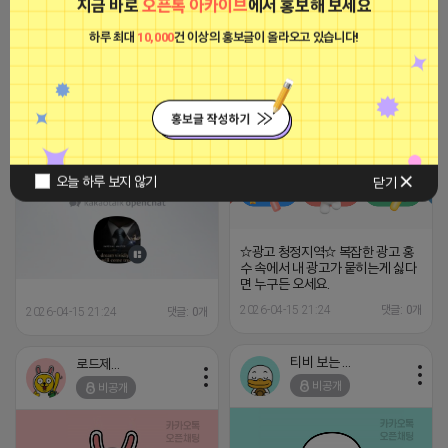
가능 최고의 안전함과 광고효과를
지금 바로
오픈톡 아카이브
에서 홍보해 보세요
제공해 드립니다. 카카오톡 문의 :
2023-09-06 14:23:39
store1399
하루 최대
10,000
건 이상의 홍보글이 올라오고 있습니다!
https://open.kakao.com/o/p9VYUs9h
2026-04-15 21:32
댓글: 0개
얼굴마사지하는 제이지
비공개
얼굴마사지하는 제이지
비공개
오늘 하루 보지 않기
닫기
☆광고 청정지역☆ 복잡한 광고 홍
수 속에서 내 광고가 뭍히는게 싫다
면 누구든 오세요.
2026-04-15 21:24
댓글: 0개
2026-04-15 21:24
댓글: 0개
티비 보는 라이언
로드제인
비공개
비공개