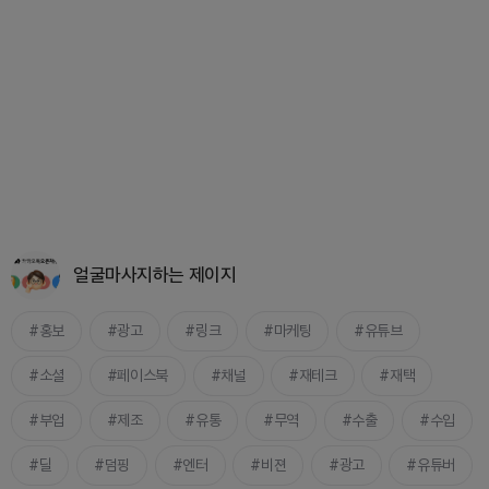
얼굴마사지하는 제이지
홍보
광고
링크
마케팅
유튜브
소셜
페이스북
채널
재테크
재택
부업
제조
유통
무역
수출
수입
딜
덤핑
엔터
비젼
광고
유튜버