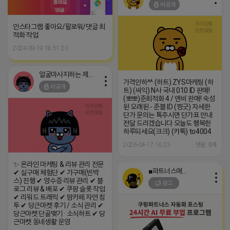
비공개
인스타그램 좋아요/팔로워/댓글 최
적화 작업
2024-09-19 18:51:20
얼굴마사지하는 제이지
가격인하^^ (하트) ZYS마케팅 (하
비공개
트) (씨익) N사 국내 010 ID 판매!
(뽀뽀)준최적화 4 / 엔비 판매! 숙성
된 오래된 - 준블 ID (찡긋) 자세한
단가 문의는 톡주시면 단가표 안내
전달 드리겠습니다 오늘도 행복한
하루되세요(크크) (카톡) to4004
2026-04-17 16:23
댓글: 0개
✨ 온라인 마케팅 & 리뷰 관리 전문
■파트너스애드온■
✔ 실구매 체험단 ✔ 가구매(빈박
스) 진행 ✔ 영수증 리뷰 관리 ✔ 블
광고
로그 리뷰 & 배포 ✔ 쿠팡 슬롯 작업
✔ 리워드 트래픽 ✔ 맘카페 자연 침
투 ✔ 당근마켓 후기 / 소식 관리 ✔
당근마켓 단골맺기 · 소식하트 ✔ 당
근마켓 동네생활 운영