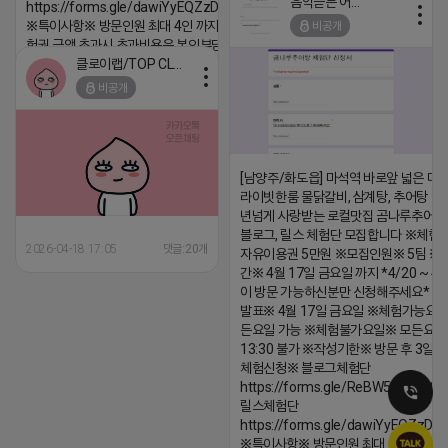
음악듣는 어피치
https://forms.gle/dawiYyEQZzDdqf8W8
2026-04-18 17:12
※특이사항※ 방문인원 최대 4인 까지 가능 체
비공개
댓글:20개
험권 금액 초과시 초과비용은 본인부담입니다.
클로이랩/TOP CLASS
2026-04-18 17:13
비공개
댓글:20개
[남양주/화도읍] 마석역 바로앞 넓은 매장
라이빗한룸 물닭갈비, 삼계탕, 추어탕 맛집
년넘게 사랑받는 로컬맛집 곰나루추어
블로그, 릴스 체험단 모집합니다 ※체험
2026-04-18 17:05
댓글:20개
자유이용권 5만원 ※모집인원※ 5팀 ※
간※ 4월 17일 금요일 까지 *4/20 ~ 4/
이 방문 가능하신분만 신청해주세요* 
발표※ 4월 17일 금요일 ※체험가능요일
든요일 가능 ※체험불가요일※ 모든요일 1
13:30 불가 ※작성기한※ 방문 후 3일 
체험신청※ 블로그체험단
https://forms.gle/ReBW5GsV789u
릴스체험단
https://forms.gle/dawiYyEQZzDd
※특이사항※ 방문인원 최대 4인 까지 가