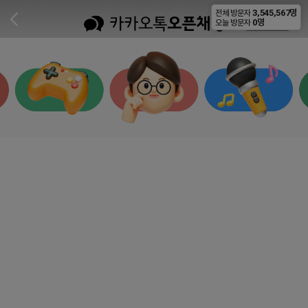
3,545,567명
전체 방문자
비공개
0명
오늘 방문자