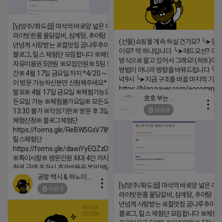
댓글:20개
[남양주/화도읍] 마석역 바로앞 넓은 매장과, 프
라이빗한룸 물닭갈비, 삼계탕, 추어탕 맛집 10
(선물)쇼핑몰 계속 하실 건가요? ╰➤열
년넘게 사랑받는 로컬맛집 곰나루추어탕에서
이유? 딱 하나입니다. ╰➤레드오션? 아니
블로그, 릴스 체험단 모집합니다 ※체험메뉴※
방식으로 팔고 있어서 그래요! (하트)이번
자유이용권 5만원 ※모집인원※ 5팀 ※모집기
방법이 아니라 방향을 바꿔드립니다 ╰➤4월
간※ 4월 17일 금요일 까지 *4/20 ~ 4/26 사
녁9시 ╰➤지금 구조를 바꿀 마지막 기회
이 방문 가능하신분만 신청해주세요* ※체험단
https://blog.naver.com/eocomim
발표※ 4월 17일 금요일 ※체험가능요일※ 모
호호 부는 튜브
든요일 가능 ※체험불가요일※ 모든요일 12 ~
2026-04-18 17:15
비공개
13:30 불가 ※작성기한※ 방문 후 3일 이내 ※
댓글:20개
체험신청※ 블로그체험단
https://forms.gle/ReBW5GsV789ur2Pz6
릴스체험단
https://forms.gle/dawiYyEQZzDdqf8W8
※특이사항※ 방문인원 최대 4인 까지 가능 체
험권 금액 초과시 초과비용은 본인부담입니다.
공항 택시 & 하노이 렌트카
2026-04-18 17:18
[남양주/화도읍] 마석역 바로앞 넓은 매장
비공개
댓글:20개
라이빗한룸 물닭갈비, 삼계탕, 추어탕 맛집
년넘게 사랑받는 로컬맛집 곰나루추어
블로그, 릴스 체험단 모집합니다 ※체험