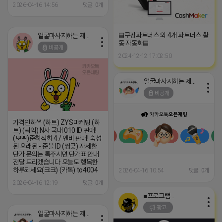
2026-04-16 14:56
댓글: 0개
▤쿠팡파트너스 외 4개 파트너스 활
얼굴마사지하는 제이지
동 자동화▤
비공개
2024-12-12 17:02:50
얼굴마사지하는 제이지
비공개
가격인하^^ (하트) ZYS마케팅 (하
트) (씨익) N사 국내 010 ID 판매!
(뽀뽀)준최적화 4 / 엔비 판매! 숙성
된 오래된 - 준블 ID (찡긋) 자세한
단가 문의는 톡주시면 단가표 안내
전달 드리겠습니다 오늘도 행복한
하루되세요(크크) (카톡) to4004
2026-04-16 10:54
댓글: 0개
2026-04-16 12:19
댓글: 0개
■프로그램베이■
광고
얼굴마사지하는 제이지