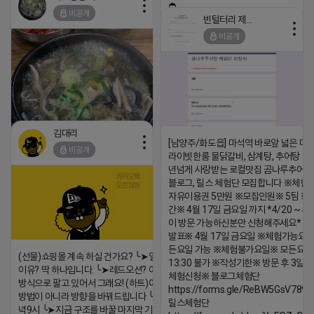
2026-04-18 17:26
⛔️
비공개
빈털터리 제이지
댓글:20개
2026-04-18 17:23
비공개
댓글:20개
김대리
[남양주/화도읍] 마석역 바로앞 넓은 매장
비공개
라이빗한룸 물닭갈비, 삼계탕, 추어탕 맛집
년넘게 사랑받는 로컬맛집 곰나루추어
블로그, 릴스 체험단 모집합니다 ※체험
https://m.blog.naver.com/wlgus1647/224253846149
자유이용권 5만원 ※모집인원※ 5팀 ※
2026-04-18 17:23
간※ 4월 17일 금요일 까지 *4/20 ~ 4/
이 방문 가능하신분만 신청해주세요* 
댓글:20개
발표※ 4월 17일 금요일 ※체험가능요일
든요일 가능 ※체험불가요일※ 모든요일 1
(선물)쇼핑몰 계속 하실 건가요? ╰➤열심히 해도 안되는
13:30 불가 ※작성기한※ 방문 후 3일 
이유? 딱 하나입니다. ╰➤레드오션? 아니요! ╰➤모두 같은
체험신청※ 블로그체험단
방식으로 팔고 있어서 그래요! (하트)이번엔 다릅니다. ╰➤
https://forms.gle/ReBW5GsV789u
방법이 아니라 방향을 바꿔드립니다 ╰➤4월 21일(화) 저
릴스체험단
녁9시 ╰➤지금 구조를 바꿀 마지막 기회