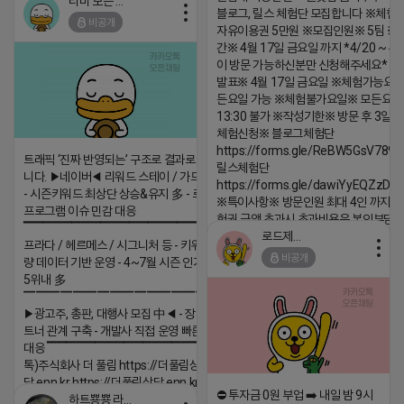
티비 보는 라이언
블로그, 릴스 체험단 모집합니다 ※체험
비공개
자유이용권 5만원 ※모집인원※ 5팀 ※
2026-04-18 17:05
댓글:20개
간※ 4월 17일 금요일 까지 *4/20 ~ 4/
이 방문 가능하신분만 신청해주세요* 
발표※ 4월 17일 금요일 ※체험가능요일
든요일 가능 ※체험불가요일※ 모든요일 1
13:30 불가 ※작성기한※ 방문 후 3일 
체험신청※ 블로그체험단
https://forms.gle/ReBW5GsV789u
트래픽 ‘진짜 반영되는’ 구조로 결과로 보여드립
릴스체험단
니다. ▶네이버◀ 리워드 스테이 / 가드 / 자몽 등
https://forms.gle/dawiYyEQZzDd
- 시즌키워드 최상단 상승&유지 多 - 로직변화,
※특이사항※ 방문인원 최대 4인 까지 가
프로그램 이슈 민감 대응
험권 금액 초과시 초과비용은 본인부담입
▔▔▔▔▔▔▔▔▔▔▔▔▔▔▔▔▔▔ ▶쿠팡◀
로드제인
프라다 / 헤르메스 / 시그니처 등 - 키워드 검색
2026-04-18 17:12
비공개
량 데이터 기반 운영 - 4~7월 시즌 인기 키워드
댓글:20개
5위내 多
▔▔▔▔▔▔▔▔▔▔▔▔▔▔▔▔▔▔
▶광고주, 총판, 대행사 모집 中◀ - 장기 협업 파
트너 관계 구축 - 개발사 직접 운영 빠른 피드백
대응 ▔▔▔▔▔▔▔▔▔▔▔▔▔▔▔▔▔▔ (카
톡)주식회사 더 풀림 https://더풀림상
담.enn.kr https://더풀림상담.enn.kr
⛔️ 투자금 0원 부업 ➡️ 내일 밤 9시
하트뿅뿅 라이언