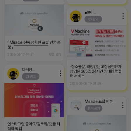
■브이머신■
광고
『 Miracle 신속 정확한 포털 언론 홍
보 』 ▔▔▔▔▔▔▔▔▔▔▔
2026-04-17 19:11
댓글: 0개
-장소불문, 약정없는 고정공인IP가
마케팅스토어
삽입된 365일 24시간 임대형 컴퓨
터 서비스
광고
2023-09-05 19:01:58
Miracle 포탈 언론 홍보
비공개
인스타그램 좋아요/팔로워/댓글 최
적화 작업