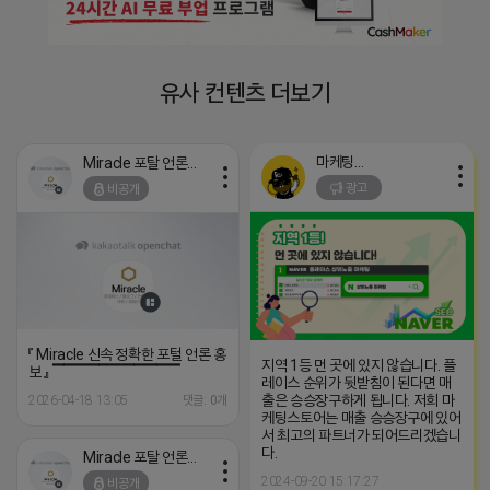
유사 컨텐츠 더보기
마케팅스토어
Miracle 포탈 언론 홍보
광고
비공개
『 Miracle 신속 정확한 포털 언론 홍
지역 1등 먼 곳에 있지 않습니다. 플
보 』 ▔▔▔▔▔▔▔▔▔▔▔
레이스 순위가 뒷받침이 된다면 매
출은 승승장구하게 됩니다. 저희 마
2026-04-18 13:05
댓글: 0개
케팅스토어는 매출 승승장구에 있어
서 최고의 파트너가 되어드리겠습니
다.
Miracle 포탈 언론 홍보
2024-09-20 15:17:27
비공개