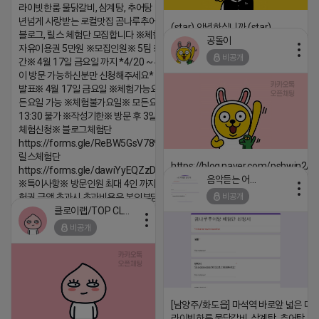
라이빗한룸 물닭갈비, 삼계탕, 추어탕 맛집 10
년넘게 사랑받는 로컬맛집 곰나루추어탕에서
(star) 안녕하십니까 (star)
블로그, 릴스 체험단 모집합니다 ※체험메뉴※
공돌이
2026-04-18 17:12
자유이용권 5만원 ※모집인원※ 5팀 ※모집기
비공개
간※ 4월 17일 금요일 까지 *4/20 ~ 4/26 사
댓글:20개
이 방문 가능하신분만 신청해주세요* ※체험단
발표※ 4월 17일 금요일 ※체험가능요일※ 모
든요일 가능 ※체험불가요일※ 모든요일 12 ~
13:30 불가 ※작성기한※ 방문 후 3일 이내 ※
체험신청※ 블로그체험단
https://forms.gle/ReBW5GsV789ur2Pz6
릴스체험단
https://blog.naver.com/pshwin2/
https://forms.gle/dawiYyEQZzDdqf8W8
음악듣는 어피치
※특이사항※ 방문인원 최대 4인 까지 가능 체
2026-04-18 17:12
비공개
험권 금액 초과시 초과비용은 본인부담입니다.
댓글:20개
클로이랩/TOP CLASS
2026-04-18 17:13
비공개
댓글:20개
[남양주/화도읍] 마석역 바로앞 넓은 매장
라이빗한룸 물닭갈비, 삼계탕, 추어탕 맛집