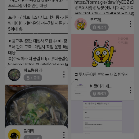
https://forms.gle/dawiYyEQZzDd
프로그램 이슈 민감 대응
※특이사항※ 방문인원 최대 4인 까지 가
▔▔▔▔▔▔▔▔▔▔▔▔▔▔▔▔▔▔ ▶쿠팡◀
험권 금액 초과시 초과비용은 본인부담입
프라다 / 헤르메스 / 시그니처 등 - 키워드 검색
로드제인
2026-04-18 17:12
량 데이터 기반 운영 - 4~7월 시즌 인기 키워드
비공개
5위내 多
댓글:20개
▔▔▔▔▔▔▔▔▔▔▔▔▔▔▔▔▔▔
▶광고주, 총판, 대행사 모집 中◀ - 장기 협업 파
트너 관계 구축 - 개발사 직접 운영 빠른 피드백
대응 ▔▔▔▔▔▔▔▔▔▔▔▔▔▔▔▔▔▔ (카
톡)주식회사 더 풀림 https://더풀림상
담.enn.kr https://더풀림상담.enn.kr
하트뿅뿅 라이언
2026-04-18 17:26
⛔️ 투자금 0원 부업 ➡️ 내일 밤 9시
비공개
⛔️
댓글:20개
빈털터리 제이지
2026-04-18 17:23
비공개
댓글:20개
김대리
비공개