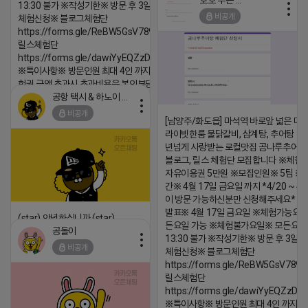
호호 부는 튜브
13:30 불가 ※작성기한※ 방문 후 3일 이내 ※
2026-04-18 17:15
비공개
체험신청※ 블로그체험단
댓글:20개
https://forms.gle/ReBW5GsV789ur2Pz6
릴스체험단
https://forms.gle/dawiYyEQZzDdqf8W8
※특이사항※ 방문인원 최대 4인 까지 가능 체
험권 금액 초과시 초과비용은 본인부담입니다.
공항 택시 & 하노이 렌트카
2026-04-18 17:18
비공개
[남양주/화도읍] 마석역 바로앞 넓은 매장
댓글:20개
라이빗한룸 물닭갈비, 삼계탕, 추어탕 맛집
년넘게 사랑받는 로컬맛집 곰나루추어
블로그, 릴스 체험단 모집합니다 ※체험
자유이용권 5만원 ※모집인원※ 5팀 ※
간※ 4월 17일 금요일 까지 *4/20 ~ 4/
이 방문 가능하신분만 신청해주세요* 
발표※ 4월 17일 금요일 ※체험가능요일
(star) 안녕하십니까 (star)
든요일 가능 ※체험불가요일※ 모든요일 1
공돌이
2026-04-18 17:12
13:30 불가 ※작성기한※ 방문 후 3일 
비공개
체험신청※ 블로그체험단
댓글:20개
https://forms.gle/ReBW5GsV789u
릴스체험단
https://forms.gle/dawiYyEQZzDd
※특이사항※ 방문인원 최대 4인 까지 가