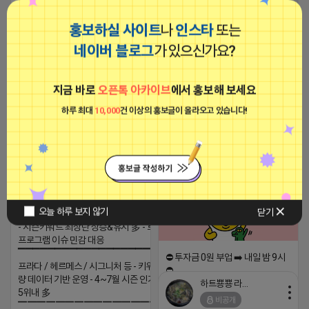
『 Miracle 신속 정확한 포털 언론 홍
보 』 ▔▔▔▔▔▔▔▔▔▔▔
홍보하실 사이트
나
인스타
또는
2026-04-17 11:46
댓글: 0개
네이버 블로그
가 있으신가요?
『 Miracle 신속 정확한 포털 언론 홍
티비 보는 라이언
보 』 ▔▔▔▔▔▔▔▔▔▔▔
지금 바로
오픈톡 아카이브
에서 홍보해 보세요
비공개
2026-04-17 11:16
댓글: 0개
하루 최대
10,000
건 이상의 홍보글이 올라오고 있습니다!
로드제인
비공개
트래픽 ‘진짜 반영되는’ 구조로 결과로 보여드립
오늘 하루 보지 않기
닫기
니다. ▶네이버◀ 리워드 스테이 / 가드 / 자몽 등
- 시즌키워드 최상단 상승&유지 多 - 로직변화,
프로그램 이슈 민감 대응
▔▔▔▔▔▔▔▔▔▔▔▔▔▔▔▔▔▔ ▶쿠팡◀
⛔️ 투자금 0원 부업 ➡️ 내일 밤 9시
프라다 / 헤르메스 / 시그니처 등 - 키워드 검색
⛔️
량 데이터 기반 운영 - 4~7월 시즌 인기 키워드
하트뿅뿅 라이언
2026-04-18 17:23
5위내 多
비공개
▔▔▔▔▔▔▔▔▔▔▔▔▔▔▔▔▔▔
댓글:20개