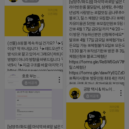
[남양주/화도읍] 마석역 바로앞 넓은 매장
라이빗한룸 물닭갈비, 삼계탕, 추어탕 맛집
년넘게 사랑받는 로컬맛집 곰나루추어
https://m.blog.naver.com/wlgus1647/224253846149
블로그, 릴스 체험단 모집합니다 ※체험
2026-04-18 17:23
자유이용권 5만원 ※모집인원※ 5팀 ※
간※ 4월 17일 금요일 까지 *4/20 ~ 4/
댓글:20개
이 방문 가능하신분만 신청해주세요* 
발표※ 4월 17일 금요일 ※체험가능요일
(선물)쇼핑몰 계속 하실 건가요? ╰➤열심히 해도 안되는
든요일 가능 ※체험불가요일※ 모든요일 1
이유? 딱 하나입니다. ╰➤레드오션? 아니요! ╰➤모두 같은
13:30 불가 ※작성기한※ 방문 후 3일 
방식으로 팔고 있어서 그래요! (하트)이번엔 다릅니다. ╰➤
체험신청※ 블로그체험단
방법이 아니라 방향을 바꿔드립니다 ╰➤4월 21일(화) 저
https://forms.gle/ReBW5GsV789u
녁9시 ╰➤지금 구조를 바꿀 마지막 기회
릴스체험단
https://blog.naver.com/eocomim/224250518436
https://forms.gle/dawiYyEQZzDd
호호 부는 튜브
※특이사항※ 방문인원 최대 4인 까지 가
2026-04-18 17:15
비공개
험권 금액 초과시 초과비용은 본인부담입
댓글:20개
공항 택시 & 하노이 렌트카
2026-04-18 17:18
비공개
댓글:20개
[남양주/화도읍] 마석역 바로앞 넓은 매장과, 프