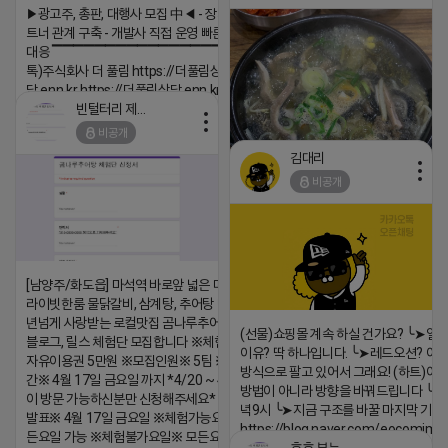
▶광고주, 총판, 대행사 모집 中◀ - 장기 협업 파
트너 관계 구축 - 개발사 직접 운영 빠른 피드백
대응 ▔▔▔▔▔▔▔▔▔▔▔▔▔▔▔▔▔▔ (카
톡)주식회사 더 풀림 https://더풀림상
담.enn.kr https://더풀림상담.enn.kr
빈털터리 제이지
2026-04-18 17:26
비공개
댓글:20개
김대리
비공개
https://m.blog.naver.com/wlgus
2026-04-18 17:23
[남양주/화도읍] 마석역 바로앞 넓은 매장과, 프
댓글:20개
라이빗한룸 물닭갈비, 삼계탕, 추어탕 맛집 10
년넘게 사랑받는 로컬맛집 곰나루추어탕에서
(선물)쇼핑몰 계속 하실 건가요? ╰➤열
블로그, 릴스 체험단 모집합니다 ※체험메뉴※
이유? 딱 하나입니다. ╰➤레드오션? 아니
자유이용권 5만원 ※모집인원※ 5팀 ※모집기
방식으로 팔고 있어서 그래요! (하트)이번
간※ 4월 17일 금요일 까지 *4/20 ~ 4/26 사
방법이 아니라 방향을 바꿔드립니다 ╰➤4월
이 방문 가능하신분만 신청해주세요* ※체험단
녁9시 ╰➤지금 구조를 바꿀 마지막 기회
발표※ 4월 17일 금요일 ※체험가능요일※ 모
https://blog.naver.com/eocomim
든요일 가능 ※체험불가요일※ 모든요일 12 ~