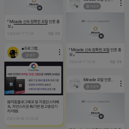
비공개
『 Miracle 신속 정확한 포털 언론 홍
보 』 ▔▔▔▔▔▔▔▔▔▔▔
2026-04-17 17:04
댓글: 0개
■프로그램베이■
『 Miracle 신속 정확한 포털 언론 홍
보 』 ▔▔▔▔▔▔▔▔▔▔▔
광고
2026-04-17 14:18
댓글: 0개
Miracle 포탈 언론 홍보
비공개
▤자동블로그배포 및 자동인스타배
포, 자연스러운 AI기반 원고생성기
까지!▤
2023-09-06 14:23:34