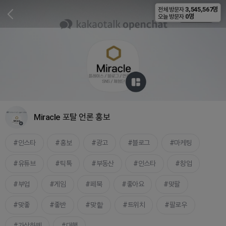
3,545,567명
전체 방문자
비공개
0명
오늘 방문자
Miracle 포탈 언론 홍보
인스타
홍보
광고
블로그
마케팅
유튜브
틱톡
부동산
인스타
창업
부업
게임
페북
좋아요
맞팔
맞좋
좋반
맞핱
트위치
팔로우
가상화폐
대행