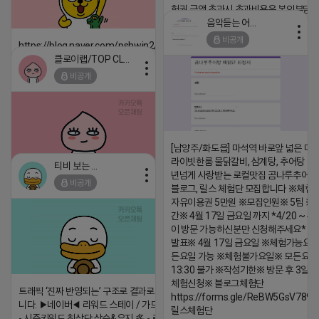
험권 금액 초과시 초과비용은 본인부담입
음악듣는 어피치
2026-04-18 17:13
비공개
https://blog.naver.com/pshwin2/224023970047
댓글:20개
클로이랩/TOP CLASS
2026-04-18 17:12
비공개
댓글:20개
[남양주/화도읍] 마석역 바로앞 넓은 매장
라이빗한룸 물닭갈비, 삼계탕, 추어탕 맛집
티비 보는 라이언
년넘게 사랑받는 로컬맛집 곰나루추어
비공개
블로그, 릴스 체험단 모집합니다 ※체험
2026-04-18 17:05
댓글:20개
자유이용권 5만원 ※모집인원※ 5팀 ※
간※ 4월 17일 금요일 까지 *4/20 ~ 4/
이 방문 가능하신분만 신청해주세요* 
발표※ 4월 17일 금요일 ※체험가능요일
든요일 가능 ※체험불가요일※ 모든요일 1
13:30 불가 ※작성기한※ 방문 후 3일 
체험신청※ 블로그체험단
트래픽 ‘진짜 반영되는’ 구조로 결과로 보여드립
https://forms.gle/ReBW5GsV789u
니다. ▶네이버◀ 리워드 스테이 / 가드 / 자몽 등
릴스체험단
- 시즌키워드 최상단 상승&유지 多 - 로직변화,