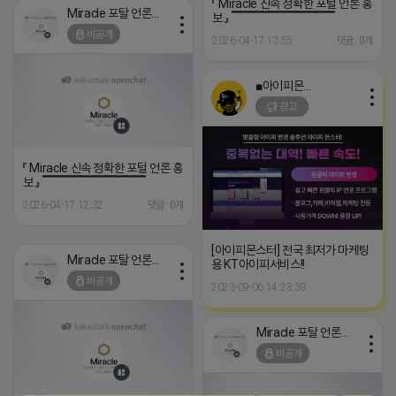
『 Miracle 신속 정확한 포털 언론 홍
Miracle 포탈 언론 홍보
보 』 ▔▔▔▔▔▔▔▔▔▔▔
비공개
2026-04-17 13:55
댓글: 0개
■아이피몬스터■
광고
『 Miracle 신속 정확한 포털 언론 홍
보 』 ▔▔▔▔▔▔▔▔▔▔▔
2026-04-17 12:32
댓글: 0개
[아이피몬스터] 전국 최저가 마케팅
Miracle 포탈 언론 홍보
용 KT아이피서비스!!
비공개
2023-09-06 14:23:39
Miracle 포탈 언론 홍보
비공개