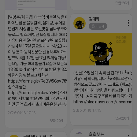
댓글:20개
[남양주/화도읍] 마석역 바로앞 넓은 매장과, 프
김대리
라이빗한룸 물닭갈비, 삼계탕, 추어탕 맛집 10
비공개
년넘게 사랑받는 로컬맛집 곰나루추어탕에서
블로그, 릴스 체험단 모집합니다 ※체험메뉴※
자유이용권 5만원 ※모집인원※ 5팀 ※모집기
간※ 4월 17일 금요일 까지 *4/20 ~ 4/26 사
이 방문 가능하신분만 신청해주세요* ※체험단
발표※ 4월 17일 금요일 ※체험가능요일※ 모
든요일 가능 ※체험불가요일※ 모든요일 12 ~
13:30 불가 ※작성기한※ 방문 후 3일 이내 ※
(선물)쇼핑몰 계속 하실 건가요? ╰➤열
체험신청※ 블로그체험단
이유? 딱 하나입니다. ╰➤레드오션? 아니
https://forms.gle/ReBW5GsV789ur2Pz6
방식으로 팔고 있어서 그래요! (하트)이번
릴스체험단
방법이 아니라 방향을 바꿔드립니다 ╰➤4월
https://forms.gle/dawiYyEQZzDdqf8W8
녁9시 ╰➤지금 구조를 바꿀 마지막 기회
※특이사항※ 방문인원 최대 4인 까지 가능 체
https://blog.naver.com/eocomim
험권 금액 초과시 초과비용은 본인부담입니다.
2026-04-18 17:15
2026-04-18 17:18
댓글:20개
댓글:20개
호호 부는 튜브
공항 택시 & 하노이 렌트카