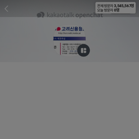
3,545,567명
전체 방문자
비공개
0명
오늘 방문자