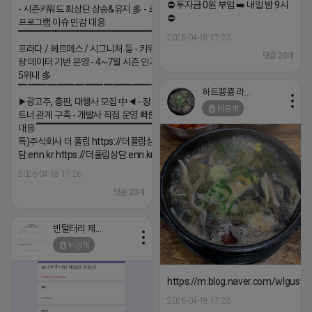
⛔️ 투자금 0원 부업 ➡️ 내일 밤 9시
- 시즌키워드 최상단 상승&유지 多 - 로직변화,
⛔️
프로그램 이슈 민감 대응
▔▔▔▔▔▔▔▔▔▔▔▔▔▔▔▔▔▔ ▶쿠팡◀
2026-04-18 17:23
프라다 / 헤르메스 / 시그니처 등 - 키워드 검색
댓글:20개
량 데이터 기반 운영 - 4~7월 시즌 인기 키워드
5위내 多
▔▔▔▔▔▔▔▔▔▔▔▔▔▔▔▔▔▔
하트뿅뿅 라이언
▶광고주, 총판, 대행사 모집 中◀ - 장기 협업 파
비공개
트너 관계 구축 - 개발사 직접 운영 빠른 피드백
대응 ▔▔▔▔▔▔▔▔▔▔▔▔▔▔▔▔▔▔ (카
톡)주식회사 더 풀림 https://더풀림상
담.enn.kr https://더풀림상담.enn.kr
2026-04-18 17:26
댓글:20개
빈털터리 제이지
비공개
https://m.blog.naver.com/wlgus
2026-04-18 17:23