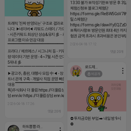
13:30 불가 ※작성기한※ 방문 후 3일 
체험신청※ 블로그체험단
https://forms.gle/ReBW5GsV789u
릴스체험단
트래픽 ‘진짜 반영되는’ 구조로 결과로 보여드립
https://forms.gle/dawiYyEQZzDd
니다. ▶네이버◀ 리워드 스테이 / 가드 / 자몽 등
※특이사항※ 방문인원 최대 4인 까지 가
- 시즌키워드 최상단 상승&유지 多 - 로직변화,
험권 금액 초과시 초과비용은 본인부담입
프로그램 이슈 민감 대응
2026-04-18 17:12
▔▔▔▔▔▔▔▔▔▔▔▔▔▔▔▔▔▔ ▶쿠팡◀
프라다 / 헤르메스 / 시그니처 등 - 키워드 검색
댓글:20개
량 데이터 기반 운영 - 4~7월 시즌 인기 키워드
5위내 多
로드제인
▔▔▔▔▔▔▔▔▔▔▔▔▔▔▔▔▔▔
▶광고주, 총판, 대행사 모집 中◀ - 장기 협업 파
비공개
트너 관계 구축 - 개발사 직접 운영 빠른 피드백
대응 ▔▔▔▔▔▔▔▔▔▔▔▔▔▔▔▔▔▔ (카
톡)주식회사 더 풀림 https://더풀림상
담.enn.kr https://더풀림상담.enn.kr
2026-04-18 17:26
댓글:20개
⛔️ 투자금 0원 부업 ➡️ 내일 밤 9시
⛔️
하트뿅뿅 라이언