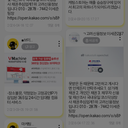
케팅스토어는 매출 승승장구에 있어
사 채권추심업계1위 고려신용정보
서 최고의 파트너가 되어드리겠습니
입니다 010 - 2878 - 7442 이세준
다.
팀장
https://open.kakao.com/o/sBNzrmNh
2024-09-20 15:17:27
2026-04-18 12:07
댓글: 0개
ㄱ고려신용정보
■브이머신■
비공개
광고
못받은 돈 때문에 고민하고 계시다
면 언제든지 연락주세요 1. 상거래
채권 2. 개인간 채권 3. 채무자 신용
-장소불문, 약정없는 고정공인IP가
및 재산조사 국내유일 코스닥상장
삽입된 365일 24시간 임대형 컴퓨
사 채권추심업계1위 고려신용정보
터 서비스
입니다 010 - 2878 - 7442 이세준
2023-09-05 19:01:58
팀장
https://open.kakao.com/o/sBNzr
2026-04-17 22:36
댓글: 0개
마케팅스토어