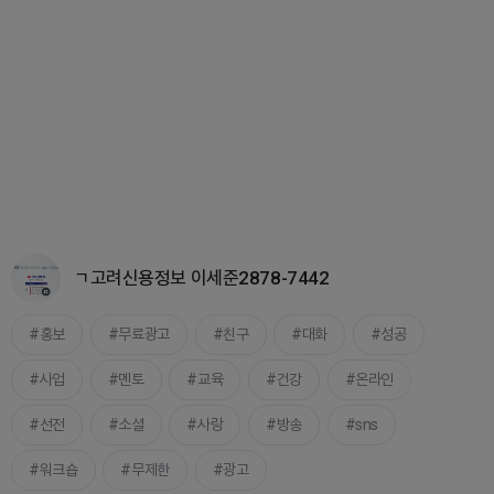
ㄱ고려신용정보 이세준2878-7442
홍보
무료광고
친구
대화
성공
사업
멘토
교육
건강
온라인
선전
소셜
사랑
방송
sns
워크숍
무제한
광고