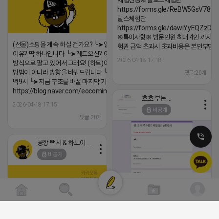
체험신청※ 블로그체험단
https://forms.gle/ReBW5GsV789u
릴스체험단
https://forms.gle/dawiYyEQZzDd
※특이사항※ 방문인원 최대 4인 까지 가
(선물)쇼핑몰 계속 하실 건가요? ╰➤열심히 해도 안되는
험권 금액 초과시 초과비용은 본인부담입
이유? 딱 하나입니다. ╰➤레드오션? 아니요! ╰➤모두 같은
2026-04-18 17:18
방식으로 팔고 있어서 그래요! (하트)이번엔 다릅니다. ╰➤
방법이 아니라 방향을 바꿔드립니다 ╰➤4월 21일(화) 저
댓글:20개
녁9시 ╰➤지금 구조를 바꿀 마지막 기회
https://blog.naver.com/eocomim/224250518436
호호 부는 튜브
2026-04-18 17:15
비공개
댓글:20개
공항 택시 & 하노이 렌트카
비공개
[남양주/화도읍] 마석역 바로앞 넓은 매장
라이빗한룸 물닭갈비, 삼계탕, 추어탕 맛집
년넘게 사랑받는 로컬맛집 곰나루추어
블로그, 릴스 체험단 모집합니다 ※체험