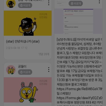
비공개
비공개
[남양주/화도읍] 마석역 바로앞 넓은 매장
(star) 안녕하십니까 (star)
라이빗한룸 물닭갈비, 삼계탕, 추어탕 맛집
2026-04-18 17:12
년넘게 사랑받는 로컬맛집 곰나루추어
블로그, 릴스 체험단 모집합니다 ※체험
댓글:20개
자유이용권 5만원 ※모집인원※ 5팀 ※
간※ 4월 17일 금요일 까지 *4/20 ~ 4/
공돌이
이 방문 가능하신분만 신청해주세요* 
발표※ 4월 17일 금요일 ※체험가능요일
비공개
든요일 가능 ※체험불가요일※ 모든요일 1
13:30 불가 ※작성기한※ 방문 후 3일 
체험신청※ 블로그체험단
https://forms.gle/ReBW5GsV789u
릴스체험단
https://forms.gle/dawiYyEQZzDd
※특이사항※ 방문인원 최대 4인 까지 가