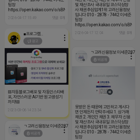
팀장
및 재산조사 국내유일 코스닥상장
https://open.kakao.com/o/sBNzrmNh
사 채권추심업계1위 고려신용정보
입니다 010 - 2878 - 7442 이세준
2026-04-17 15:49
댓글: 0개
팀장
https://open.kakao.com/o/sBNzr
2026-04-17 12:04
댓글: 0개
■프로그램베이■
광고
ㄱ고려신용정보
비공개
▤자동블로그배포 및 자동인스타배
포, 자연스러운 AI기반 원고생성기
까지!▤
못받은 돈 때문에 고민하고 계시다
2023-09-06 14:23:34
면 언제든지 연락주세요 1. 상거래
채권 2. 개인간 채권 3. 채무자 신용
및 재산조사 국내유일 코스닥상장
ㄱ고려신용정보 이세준2878-7442
사 채권추심업계1위 고려신용정보
입니다 010 - 2878 - 7442 이세준
비공개
팀장