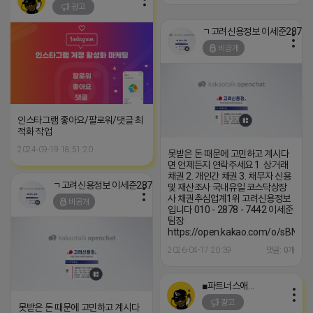
광고
ㄱ고려신용정보
비공개
인스타그램 좋아요/팔로워/댓글 최
적화 작업
2024-09-19 18:51:20
못받은 돈 때문에 고민하고 계시다
면 언제든지 연락주세요 1. 상거래
채권 2. 개인간 채권 3. 채무자 신용
ㄱ고려신용정보 이세준2878-7442
및 재산조사 국내유일 코스닥상장
사 채권추심업계1위 고려신용정보
비공개
입니다 010 - 2878 - 7442 이세준
팀장
https://open.kakao.com/o/sBNzr
2026-04-17 20:39
댓글: 0개
■파트너스애드온■
광고
못받은 돈 때문에 고민하고 계시다