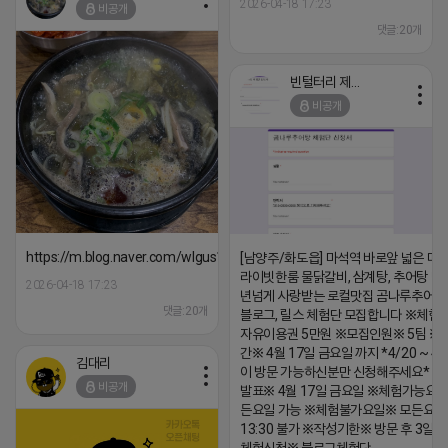
2026-04-18 17:23
비공개
댓글:20개
빈털터리 제이지
비공개
https://m.blog.naver.com/wlgus1647/224253846149
[남양주/화도읍] 마석역 바로앞 넓은 매장
라이빗한룸 물닭갈비, 삼계탕, 추어탕 맛집
2026-04-18 17:23
년넘게 사랑받는 로컬맛집 곰나루추어
댓글:20개
블로그, 릴스 체험단 모집합니다 ※체험
자유이용권 5만원 ※모집인원※ 5팀 ※
간※ 4월 17일 금요일 까지 *4/20 ~ 4/
김대리
이 방문 가능하신분만 신청해주세요* 
비공개
발표※ 4월 17일 금요일 ※체험가능요일
든요일 가능 ※체험불가요일※ 모든요일 1
13:30 불가 ※작성기한※ 방문 후 3일 