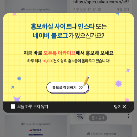
https://open.kakao.com/o/sBNzr
2026-04-17 10:45
댓글: 0개
홍보하실 사이트
나
인스타
또는
■아이피몬스터■
광고
네이버 블로그
가 있으신가요?
못받은 돈 때문에 고민하고 계시다
면 언제든지 연락주세요 1. 상거래
채권 2. 개인간 채권 3. 채무자 신용
지금 바로
오픈톡 아카이브
에서 홍보해 보세요
및 재산조사 국내유일 코스닥상장
사 채권추심업계1위 고려신용정보
하루 최대
10,000
건 이상의 홍보글이 올라오고 있습니다!
입니다 010 - 2878 - 7442 이세준
팀장
https://open.kakao.com/o/sBNzrmNh
[아이피몬스터] 전국 최저가 마케팅
2026-04-17 08:11
댓글: 0개
용 KT아이피서비스!!
2023-09-06 14:23:39
ㄱ고려신용정보 이세준2878-7442
오늘 하루 보지 않기
닫기
비공개
ㄱ고려신용정보
비공개