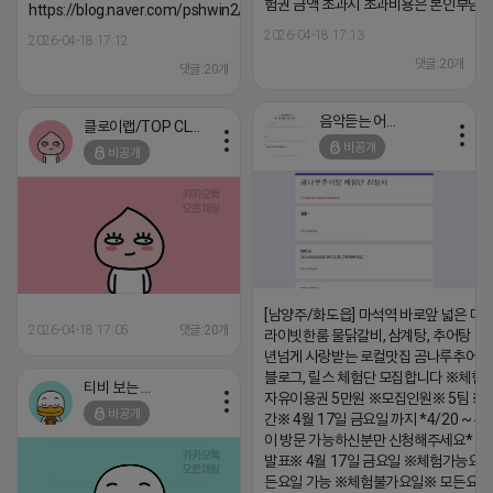
험권 금액 초과시 초과비용은 본인부담입
https://blog.naver.com/pshwin2/224023970047
2026-04-18 17:13
2026-04-18 17:12
댓글:20개
댓글:20개
음악듣는 어피치
클로이랩/TOP CLASS
비공개
비공개
[남양주/화도읍] 마석역 바로앞 넓은 매장
2026-04-18 17:05
댓글:20개
라이빗한룸 물닭갈비, 삼계탕, 추어탕 맛집
년넘게 사랑받는 로컬맛집 곰나루추어
블로그, 릴스 체험단 모집합니다 ※체험
티비 보는 라이언
자유이용권 5만원 ※모집인원※ 5팀 ※
비공개
간※ 4월 17일 금요일 까지 *4/20 ~ 4/
이 방문 가능하신분만 신청해주세요* 
발표※ 4월 17일 금요일 ※체험가능요일
든요일 가능 ※체험불가요일※ 모든요일 1