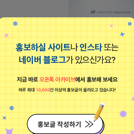
홍보하실 사이트
나
인스타
또는
스마트 스토어 쿠팡, 순위가 곧 매출입니
──── 네이버 쇼핑 ──── ㆍAI 알
네이버 블로그
가 있으신가요?
■프로그램베이■
반 빅데이터 세팅 ㆍ인위적이지 않은 실
유입 ㆍ작업2~3일차 순위 대폭 상승 多
광고
쿠 팡 ──── ㆍ대행사가 아닌 개발사 
ㆍ실제 유저 행동 패턴 정밀 반영 ㆍ실시
지금 바로
오픈톡 아카이브
에서 홍보해 보세요
위 체크 실시간 상담 및 무료점검 신청 (
톡)https://open.kakao.com/o/sZC
하루 최대
10,000
건 이상의 홍보글이 올라오고 있습니다!
2026-04-18 16:25
로그배포 및 자동인스타배포, 자연스러운
원고생성기 까지!▤