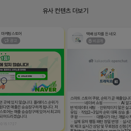
유사 컨텐츠 더보기
마케팅스토어
택배 상자를 든 네오
광고
비공개
스마트 스토어 쿠팡, 순위가 곧 매출입니
 먼 곳에 있지 않습니다. 플레이스 순위가
──── 네이버 쇼핑 ──── ㆍAI 알
된다면 매출은 승승장구하게 됩니다. 저
반 빅데이터 세팅 ㆍ인위적이지 않은 실
스토어는 매출 승승장구에 있어서 최고의
유입 ㆍ작업2~3일차 순위 대폭 상승 多
 되어드리겠습니다.
쿠 팡 ──── ㆍ대행사가 아닌 개발사 
ㆍ실제 유저 행동 패턴 정밀 반영 ㆍ실시
0 15:17:27
위 체크 실시간 상담 및 무료점검 신청 (