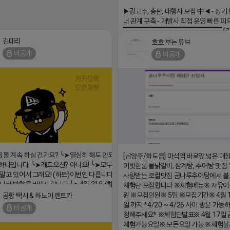
▔▔▔▔▔▔▔▔▔▔▔▔▔▔▔
▶광고주, 총판, 대행사 모집 中◀ - 장기
너 관계 구축 - 개발사 직접 운영 빠른 피
▔▔▔▔▔▔▔▔▔▔▔▔▔▔▔▔▔▔ (
회사 더 풀림 https://더풀림상담.enn.kr h
김대리
호호 부는 튜브
더풀림상담.enn.kr
비공개
비공개
2026-04-18 17:26
핑몰 계속 하실 건가요? ╰➤열심히 해도 안되는
[남양주/화도읍] 마석역 바로앞 넓은 매장
 하나입니다. ╰➤레드오션? 아니요! ╰➤모두 같은
이빗한룸 물닭갈비, 삼계탕, 추어탕 맛집
팔고 있어서 그래요! (하트)이번엔 다릅니다. ╰➤
사랑받는 로컬맛집 곰나루추어탕에서 블
니라 방향을 바꿔드립니다 ╰➤4월 21일(화) 저
체험단 모집합니다 ※체험메뉴※ 자유이
➤지금 구조를 바꿀 마지막 기회
원 ※모집인원※ 5팀 ※모집기간※ 4월 
공항 택시 & 하노이 렌트카
/blog.naver.com/eocomim/224250518436
일 까지 *4/20 ~ 4/26 사이 방문 가
비공개
청해주세요* ※체험단발표※ 4월 17일 
18 17:15
체험가능요일※ 모든요일 가능 ※체험