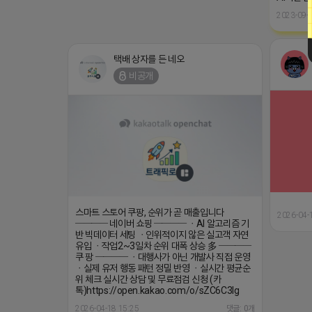
2023-09-0
택배 상자를 든 네오
비공개
스마트 스토어 쿠팡, 순위가 곧 매출입니다
2026-04-
──── 네이버 쇼핑 ──── ㆍAI 알고리즘 기
반 빅데이터 세팅 ㆍ인위적이지 않은 실고객 자연
유입 ㆍ작업2~3일차 순위 대폭 상승 多 ────
쿠 팡 ──── ㆍ대행사가 아닌 개발사 직접 운영
ㆍ실제 유저 행동 패턴 정밀 반영 ㆍ실시간 평균순
위 체크 실시간 상담 및 무료점검 신청 (카
톡)https://open.kakao.com/o/sZC6C3Ig
2026-04-18 15:25
댓글: 0개