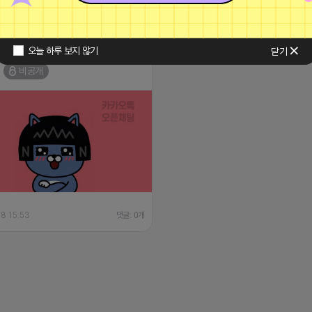
6 14:23:34
오늘 하루 보지 않기
닫기
택배 상자를 든 네오
비공개
18 15:53
댓글: 0개