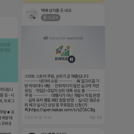
택배 상자를 든 네오
비공개
스마트 스토어 쿠팡, 순위가 곧 매출입니다
──── 네이버 쇼핑 ──── ㆍAI 알고리즘 기
반 빅데이터 세팅 ㆍ인위적이지 않은 실고객 자연
보여드립니
유입 ㆍ작업2~3일차 순위 대폭 상승 多 ────
 등 - 시
쿠 팡 ──── ㆍ대행사가 아닌 개발사 직접 운영
ㆍ실제 유저 행동 패턴 정밀 반영 ㆍ실시간 평균순
화, 프로그
위 체크 실시간 상담 및 무료점검 신청 (카
톡)https://open.kakao.com/o/sZC6C3Ig
쿠팡◀ 프
검색량 데
2026-04-18 14:54
댓글: 0개
드 5위내