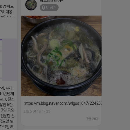
하트뿅뿅 라이언
▔▔▔
 협업 파트
비공개
드백 대응
카톡)주식
ttps://
댓글:20개
과, 프라
 10년넘게
로그, 릴스
https://m.blog.naver.com/wlgus1647/224253846149
용권 5만
17일 금요
2026-04-18 17:23
능하신분만 신
댓글:20개
금요일 ※
불가요일※