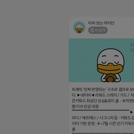
티비 보는 라이언
비공개
트래픽 ‘진짜 반영되는’ 구조로 결과로 
다. ▶네이버◀ 리워드 스테이 / 가드 / 자몽
즌키워드 최상단 상승&유지 多 - 로직변
램 이슈 민감 대응
▔▔▔▔▔▔▔▔▔▔▔▔▔▔▔▔▔▔ ▶
라다 / 헤르메스 / 시그니처 등 - 키워드 
이터 기반 운영 - 4~7월 시즌 인기 키워
多