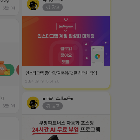
6C3Ig
광고
댓글: 0개
인스타그램 좋아요/팔로워/댓글 최적화 작업
2024-09-19 18:51:20
Tg
■파트너스애드온■
광고
댓글: 0개