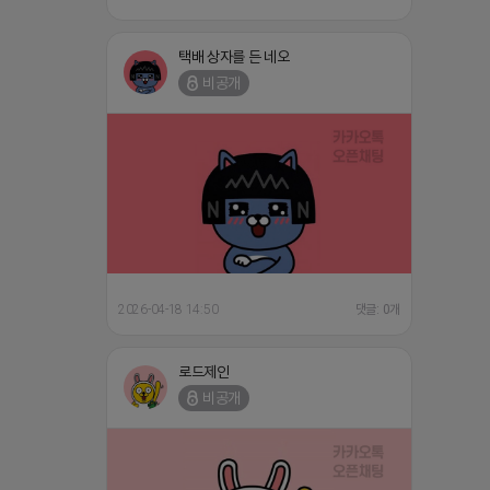
택배 상자를 든 네오
비공개
2026-04-18 14:50
댓글: 0개
로드제인
비공개