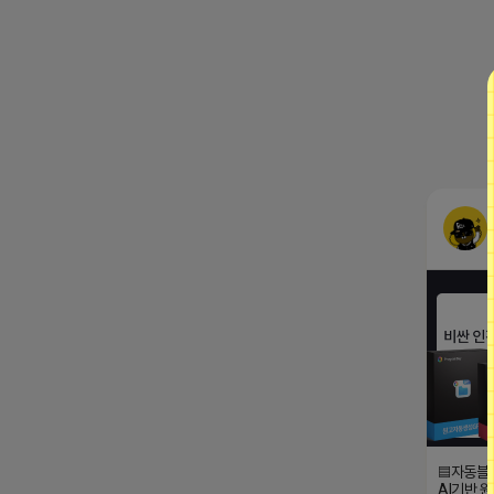
▤자동블
AI기반 