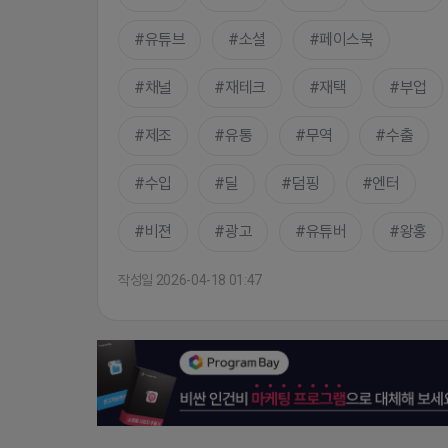
유튜브
소셜
페이스북
채널
재테크
재택
부업
제조
유통
무역
수출
수입
딜
덤핑
엔터
비젼
광고
유튜버
왕홍
작성일 2026-04-18 01:47