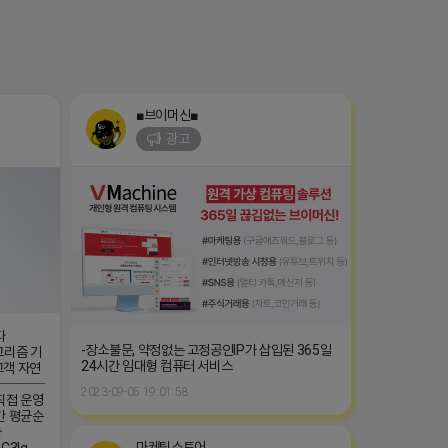
■브이머신■
광고
다
-장소불문, 약정없는 고정공인IP가 삽입된 365일
고리즘 기
24시간 임대형 컴퓨터 서비스
고객 자연
 ────
2023-09-05 19:01:58
직접 운영
간 평균순
카
마케팅스토어