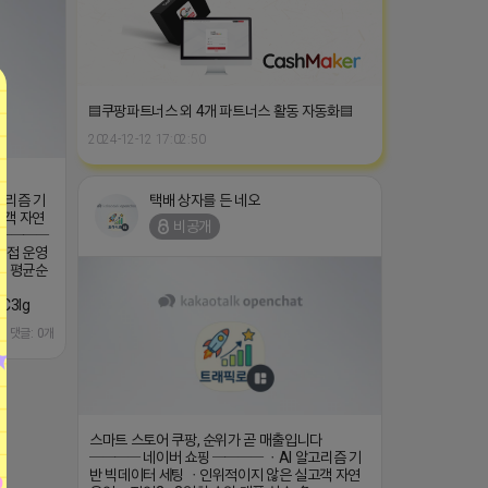
▤쿠팡파트너스 외 4개 파트너스 활동 자동화▤
2024-12-12 17:02:50
다
택배 상자를 든 네오
고리즘 기
고객 자연
비공개
 ────
직접 운영
간 평균순
카
6C3Ig
댓글: 0개
스마트 스토어 쿠팡, 순위가 곧 매출입니다
──── 네이버 쇼핑 ──── ㆍAI 알고리즘 기
반 빅데이터 세팅 ㆍ인위적이지 않은 실고객 자연