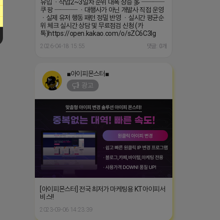
유입 ㆍ작업2~3일차 순위 대폭 상승 多 ────
쿠 팡 ──── ㆍ대행사가 아닌 개발사 직접 운영
ㆍ실제 유저 행동 패턴 정밀 반영 ㆍ실시간 평균순
위 체크 실시간 상담 및 무료점검 신청 (카
톡)https://open.kakao.com/o/sZC6C3Ig
2026-04-18 15:55
댓글: 0개
■아이피몬스터■
광고
[아이피몬스터] 전국 최저가 마케팅용 KT아이피서
비스!!
2023-09-06 14:23:39