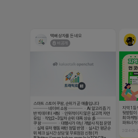
택배 상자를 든 네오
비공개
스마트 스토어 쿠팡, 순위가 곧 매출입니다
지역 1등
──── 네이버 쇼핑 ──── ㆍAI 알고리즘 기
뒷받침이 
반 빅데이터 세팅 ㆍ인위적이지 않은 실고객 자연
희 마케팅
유입 ㆍ작업2~3일차 순위 대폭 상승 多 ────
파트너가
쿠 팡 ──── ㆍ대행사가 아닌 개발사 직접 운영
ㆍ실제 유저 행동 패턴 정밀 반영 ㆍ실시간 평균순
2024-09-2
위 체크 실시간 상담 및 무료점검 신청 (카