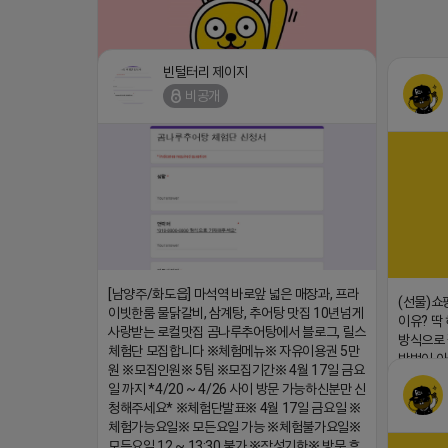
빈털터리 제이지
비공개
⛔️ 투자금 0원 부업 ➡️ 내일 밤 9시 ⛔️
댓글:20개
2026-04-18 17:23
[남양주/화도읍] 마석역 바로앞 넓은 매장과, 프라
(선물)쇼
이빗한룸 물닭갈비, 삼계탕, 추어탕 맛집 10년넘게
이유? 딱
사랑받는 로컬맛집 곰나루추어탕에서 블로그, 릴스
방식으로 
체험단 모집합니다 ※체험메뉴※ 자유이용권 5만
방법이 아
원 ※모집인원※ 5팀 ※모집기간※ 4월 17일 금요
녁9시 ╰
일 까지 *4/20 ~ 4/26 사이 방문 가능하신분만 신
https:/
청해주세요* ※체험단발표※ 4월 17일 금요일 ※
2026-04-
체험가능요일※ 모든요일 가능 ※체험불가요일※
모든요일 12 ~ 13:30 불가 ※작성기한※ 방문 후