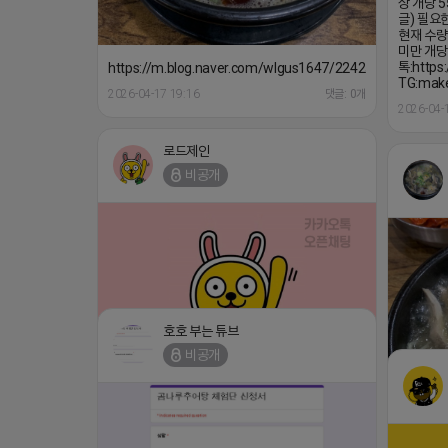
상 개당 5
글) 필요
현재 수량
미만 개당 
톡:https
https://m.blog.naver.com/wlgus1647/224253846149
TG:make
2026-04-17 19:16
댓글: 0개
2026-04-
로드제인
비공개
호호 부는 튜브
비공개
⛔️ 투자금 0원 부업 ➡️ 내일 밤 9시 ⛔️
댓글:20개
2026-04-18 17:23