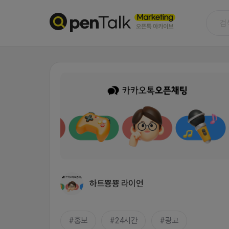
하트뿅뿅 라이언
홍보
24시간
광고