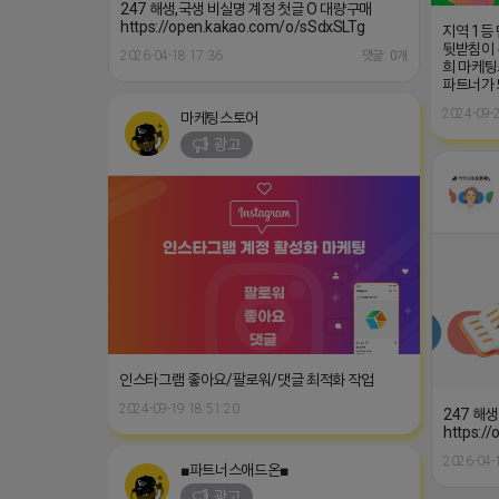
247 해생,국생 비실명 계정 첫글 O 대량구매
https://open.kakao.com/o/sSdxSLTg
지역 1등
뒷받침이 
2026-04-18 17:36
댓글: 0개
희 마케팅
파트너가
2024-09-2
마케팅스토어
광고
인스타그램 좋아요/팔로워/댓글 최적화 작업
2024-09-19 18:51:20
247 해
https:/
2026-04-
■파트너스애드온■
광고