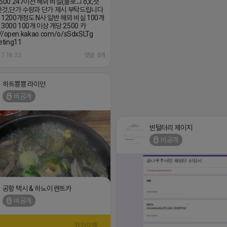
500 247이전 해외 비실(블로그 o,x,첫
한것,단가 수량과 단가 제시 부탁드립니다.
 1200개정도 N사 일반 해외 비실 100개
3000 100개 이상 개당 2500 카
://open.kakao.com/o/sSdxSLTg
ting11
17 18:33
댓글: 0개
하트뿅뿅 라이언
비공개
빈털터리 제이지
비공개
공항 택시 & 하노이 렌트카
비공개