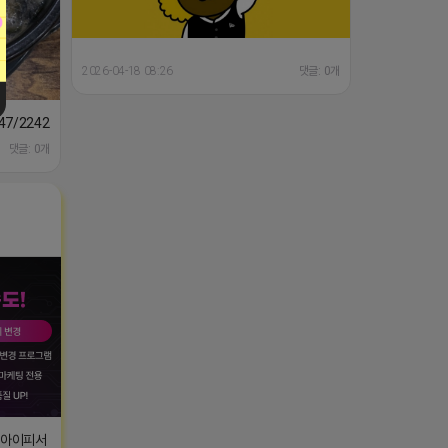
2026-04-18 08:26
댓글: 0개
1647/224253846149
댓글: 0개
T아이피서