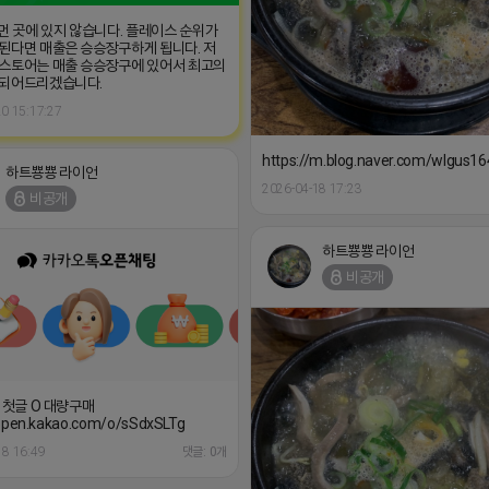
 먼 곳에 있지 않습니다. 플레이스 순위가
된다면 매출은 승승장구하게 됩니다. 저
스토어는 매출 승승장구에 있어서 최고의
 되어드리겠습니다.
0 15:17:27
https://m.blog.naver.com/wlgus
하트뿅뿅 라이언
2026-04-18 17:23
비공개
하트뿅뿅 라이언
비공개
생 첫글 O 대량구매
/open.kakao.com/o/sSdxSLTg
18 16:49
댓글: 0개