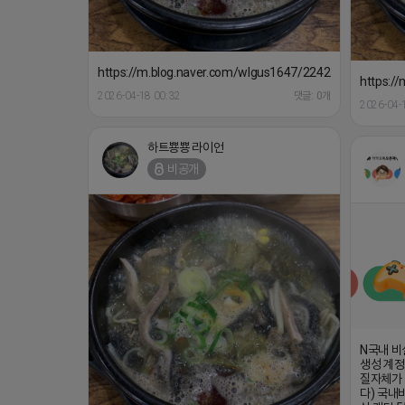
https://m.blog.naver.com/wlgus1647/224253846149
https:/
2026-04-18 00:32
댓글: 0개
2026-04-
하트뿅뿅 라이언
비공개
N국내 비
생성 계정
질자체가 
다) 국내비