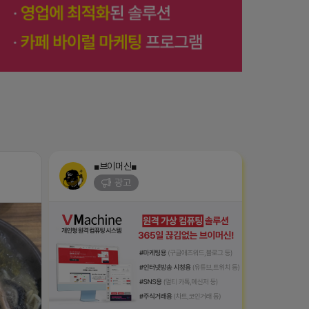
■브이머신■
광고