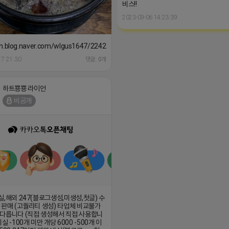
비스!!
2023-09-06 14:23:39
/m.blog.naver.com/wlgus1647/224253846149
17 21:30
댓글: 0개
하트뿅뿅 라이언
비공개
실,해외 247(블로그생성,미생성,첫글) 수
 판매 (고퀄리티 생성) 타업체 비교불가
다릅니다 (직접 생성해서 직접 사용합니
실 -100개 미만 개당 6000 -500개 이