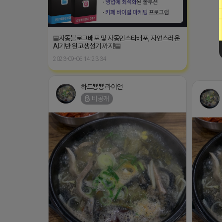
▤자동블로그배포 및 자동인스타배포, 자연스러운
AI기반 원고생성기 까지!▤
2023-09-06 14:23:34
하트뿅뿅 라이언
비공개