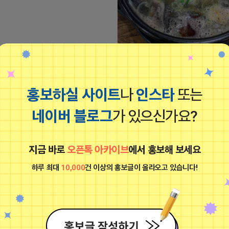
https://m.blog.naver.com/wlgus
2026-04-18 15:49
홍보하실 사이트
나
인스타
또는
네이버 블로그
가 있으신가요?
하트뿅뿅 라이언
비공개
지금 바로
오픈톡 아카이브
에서 홍보해 보세요
하루 최대
10,000
건 이상의 홍보글이 올라오고 있습니다!