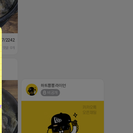
1647/224253846149
댓글: 0개
하트뿅뿅 라이언
비공개