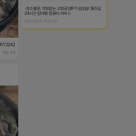
-장소불문, 약정없는 고정공인IP가 삽입된 365일
24시간 임대형 컴퓨터 서비스
2023-09-05 19:01:58
1647/224253846149
댓글: 0개