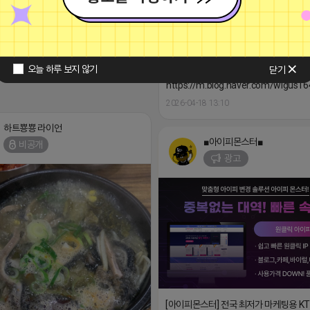
오늘 하루 보지 않기
닫기
https://m.blog.naver.com/wlgus
2026-04-18 13:10
하트뿅뿅 라이언
■아이피몬스터■
비공개
광고
[아이피몬스터] 전국 최저가 마케팅용 K