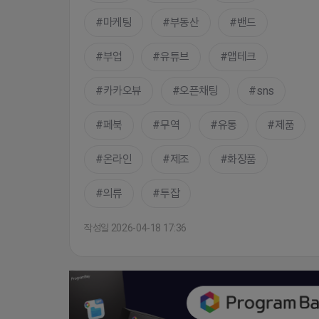
마케팅
부동산
밴드
부업
유튜브
앱테크
카카오뷰
오픈채팅
sns
페북
무역
유통
제품
온라인
제조
화장품
의류
투잡
작성일 2026-04-18 17:36