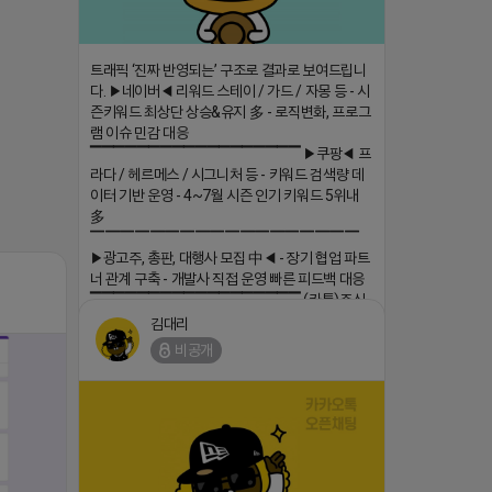
트래픽 ‘진짜 반영되는’ 구조로 결과로 보여드립니
다. ▶네이버◀ 리워드 스테이 / 가드 / 자몽 등 - 시
즌키워드 최상단 상승&유지 多 - 로직변화, 프로그
램 이슈 민감 대응
▔▔▔▔▔▔▔▔▔▔▔▔▔▔▔▔▔▔ ▶쿠팡◀ 프
라다 / 헤르메스 / 시그니처 등 - 키워드 검색량 데
이터 기반 운영 - 4~7월 시즌 인기 키워드 5위내
多
▔▔▔▔▔▔▔▔▔▔▔▔▔▔▔▔▔▔
▶광고주, 총판, 대행사 모집 中◀ - 장기 협업 파트
너 관계 구축 - 개발사 직접 운영 빠른 피드백 대응
▔▔▔▔▔▔▔▔▔▔▔▔▔▔▔▔▔▔ (카톡)주식
회사 더 풀림 https://더풀림상담.enn.kr https://
김대리
더풀림상담.enn.kr
비공개
2026-04-18 17:26
댓글:20개