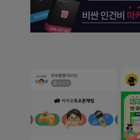
하트뿅뿅 라이언
비공개