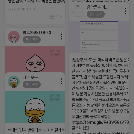
험권 금액 초과시 초과비용은 본인부담입니다.
https://blog.naver.com/pshwin2/
음악듣는 어피치
2026-04-18 17:13
2026-04-18 17:12
비공개
댓글:20개
댓글:20개
클로이랩/TOP CLASS
비공개
[남양주/화도읍] 마석역 바로앞 넓은 매장
라이빗한룸 물닭갈비, 삼계탕, 추어탕 맛집
년넘게 사랑받는 로컬맛집 곰나루추어
블로그, 릴스 체험단 모집합니다 ※체험
티비 보는 라이언
자유이용권 5만원 ※모집인원※ 5팀 ※
비공개
2026-04-18 17:05
댓글:20개
간※ 4월 17일 금요일 까지 *4/20 ~ 4/
이 방문 가능하신분만 신청해주세요* 
발표※ 4월 17일 금요일 ※체험가능요일
든요일 가능 ※체험불가요일※ 모든요일 1
13:30 불가 ※작성기한※ 방문 후 3일 
체험신청※ 블로그체험단
https://forms.gle/ReBW5GsV789u
릴스체험단
트래픽 ‘진짜 반영되는’ 구조로 결과로 보여드립
https://forms.gle/dawiYyEQZzDd