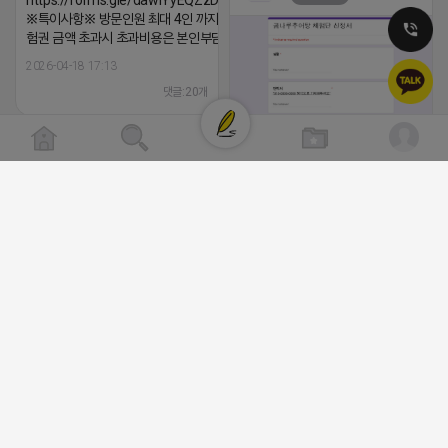
https://forms.gle/dawiYyEQZzDdqf8W8
댓글:20개
※특이사항※ 방문인원 최대 4인 까지 가능 체
험권 금액 초과시 초과비용은 본인부담입니다.
2026-04-18 17:13
댓글:20개
클로이랩/TOP CLASS
[남양주/화도읍] 마석역 바로앞 넓은 매장
라이빗한룸 물닭갈비, 삼계탕, 추어탕 맛집
비공개
년넘게 사랑받는 로컬맛집 곰나루추어
블로그, 릴스 체험단 모집합니다 ※체험
자유이용권 5만원 ※모집인원※ 5팀 ※
간※ 4월 17일 금요일 까지 *4/20 ~ 4/
이 방문 가능하신분만 신청해주세요* 
발표※ 4월 17일 금요일 ※체험가능요일
든요일 가능 ※체험불가요일※ 모든요일 1
13:30 불가 ※작성기한※ 방문 후 3일 
2026-04-18 17:05
댓글:20개
체험신청※ 블로그체험단
https://forms.gle/ReBW5GsV789u
릴스체험단
https://forms.gle/dawiYyEQZzDd
※특이사항※ 방문인원 최대 4인 까지 가
험권 금액 초과시 초과비용은 본인부담입