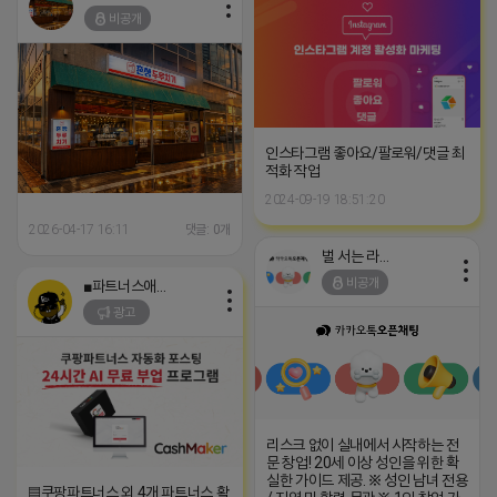
비공개
인스타그램 좋아요/팔로워/댓글 최
적화 작업
2024-09-19 18:51:20
2026-04-17 16:11
댓글: 0개
벌 서는 라이언
비공개
■파트너스애드온■
광고
리스크 없이 실내에서 시작하는 전
문 창업! 20세 이상 성인을 위한 확
실한 가이드 제공. ※ 성인 남녀 전용
▤쿠팡파트너스 외 4개 파트너스 활