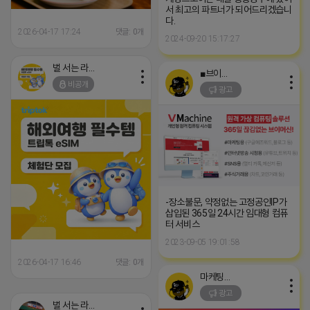
서 최고의 파트너가 되어드리겠습니
다.
2026-04-17 17:24
댓글: 0개
2024-09-20 15:17:27
벌 서는 라이언
■브이머신■
비공개
광고
-장소불문, 약정없는 고정공인IP가
삽입된 365일 24시간 임대형 컴퓨
터 서비스
2023-09-05 19:01:58
2026-04-17 16:46
댓글: 0개
마케팅스토어
광고
벌 서는 라이언