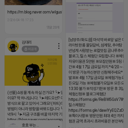
https://m.blog.naver.com/wlgus1647/224253846149
2026-04-18 17:23
댓글:20개
[남양주/화도읍] 마석역 바로앞 넓은 매장
김대리
라이빗한룸 물닭갈비, 삼계탕, 추어탕 맛집
비공개
년넘게 사랑받는 로컬맛집 곰나루추어
블로그, 릴스 체험단 모집합니다 ※체험
자유이용권 5만원 ※모집인원※ 5팀 ※
간※ 4월 17일 금요일 까지 *4/20 ~ 4/
이 방문 가능하신분만 신청해주세요* 
발표※ 4월 17일 금요일 ※체험가능요일
든요일 가능 ※체험불가요일※ 모든요일 1
13:30 불가 ※작성기한※ 방문 후 3일 
(선물)쇼핑몰 계속 하실 건가요? ╰➤열심히 해도 안되는
체험신청※ 블로그체험단
이유? 딱 하나입니다. ╰➤레드오션? 아니요! ╰➤모두 같은
https://forms.gle/ReBW5GsV789u
방식으로 팔고 있어서 그래요! (하트)이번엔 다릅니다. ╰➤
릴스체험단
방법이 아니라 방향을 바꿔드립니다 ╰➤4월 21일(화) 저
https://forms.gle/dawiYyEQZzDd
녁9시 ╰➤지금 구조를 바꿀 마지막 기회
※특이사항※ 방문인원 최대 4인 까지 가
https://blog.naver.com/eocomim/224250518436
험권 금액 초과시 초과비용은 본인부담입
호호 부는 튜브
2026-04-18 17:15