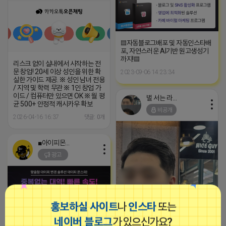
▤자동블로그배포 및 자동인스타배
포, 자연스러운 AI기반 원고생성기
까지!▤
리스크 없이 실내에서 시작하는 전
문 창업! 20세 이상 성인을 위한 확
2023-09-06 14:23:34
실한 가이드 제공. ※ 성인 남녀 전용
/ 지역 및 학력 무관 ※ 1인 창업 가
이드 / 컴퓨터만 있으면 OK ※ 월 평
벌 서는 라이언
균 500+ 안정적 캐시카우 확보
비공개
2026-04-16 16:37
댓글: 0개
■아이피몬스터■
광고
홍보하실 사이트
나
인스타
또는
네이버 블로그
가 있으신가요?