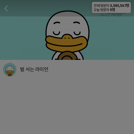
3,545,567명
전체 방문자
비공개
0명
오늘 방문자
벌 서는 라이언