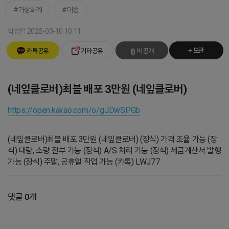
가상화폐
대행
작성일 2025-03-10 10:11
+ 보관
카톡공유
기타공유
비공개
(네잎클로버)최블 배포 3만원 (네잎클로버)
https://open.kakao.com/o/gJDwSPGb
(네잎클로버)최블 배포 3만원 (네잎클로버) (장식) 가격 조율 가능 (장
식) 대량, 소량 전부 가능 (장식) A/S 처리 가능 (장식) 세금계산서 발행
가능 (장식) 주말, 공휴일 작업 가능 (카톡) LWJ77
댓글 0개