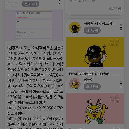
2026-04-18 17:18
비공개
댓글:20개
댓글:20개
공항 택시 & 하노이 렌트카
비공개
[남양주/화도읍] 마석역 바로앞 넓은 매장과, 프
라이빗한룸 물닭갈비, 삼계탕, 추어탕 맛집 10
년넘게 사랑받는 로컬맛집 곰나루추어탕에서
블로그, 릴스 체험단 모집합니다 ※체험메뉴※
자유이용권 5만원 ※모집인원※ 5팀 ※모집기
(star) 안녕하십니까 (star)
간※ 4월 17일 금요일 까지 *4/20 ~ 4/26 사
공돌이
이 방문 가능하신분만 신청해주세요* ※체험단
2026-04-18 17:12
발표※ 4월 17일 금요일 ※체험가능요일※ 모
비공개
댓글:20개
든요일 가능 ※체험불가요일※ 모든요일 12 ~
13:30 불가 ※작성기한※ 방문 후 3일 이내 ※
체험신청※ 블로그체험단
https://forms.gle/ReBW5GsV789ur2Pz6
릴스체험단
https://forms.gle/dawiYyEQZzDdqf8W8
※특이사항※ 방문인원 최대 4인 까지 가능 체