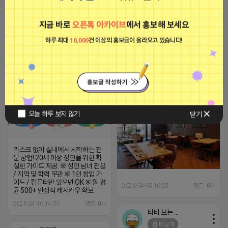
[아이피몬스터] 전국 최저가 마케팅
용 KT아이피서비스!!
지금 바로
오픈톡 아카이브
에서 홍보해 보세요
2023-09-06 14:23:39
하루 최대
10,000
건 이상의 홍보글이 올라오고 있습니다!
2026-04-16 15:36
댓글: 0개
벌 서는 라이언
벌 서는 라이언
비공개
비공개
오늘 하루 보지 않기
닫기
리스크 없이 실내에서 시작하는 전
문 창업! 20세 이상 성인을 위한 확
실한 가이드 제공. ※ 성인 남녀 전용
/ 지역 및 학력 무관 ※ 1인 창업 가
이드 / 컴퓨터만 있으면 OK ※ 월 평
2026-04-15 16:53
댓글: 0개
균 500+ 안정적 캐시카우 확보
2026-04-16 14:50
댓글: 0개
티비 보는 라이언
비공개