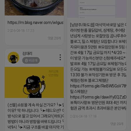
https://m.blog.naver.com/wlgus1647/224253846149
[남양주/화도읍] 마석역 바로앞 넓은 매장
라이빗한룸 물닭갈비, 삼계탕, 추어탕 맛집
2026-04-18 17:23
년넘게 사랑받는 로컬맛집 곰나루추어
댓글:20개
블로그, 릴스 체험단 모집합니다 ※체험
자유이용권 5만원 ※모집인원※ 5팀 ※
간※ 4월 17일 금요일 까지 *4/20 ~ 4/
김대리
이 방문 가능하신분만 신청해주세요* 
비공개
발표※ 4월 17일 금요일 ※체험가능요일
든요일 가능 ※체험불가요일※ 모든요일 1
13:30 불가 ※작성기한※ 방문 후 3일 
체험신청※ 블로그체험단
https://forms.gle/ReBW5GsV789u
릴스체험단
https://forms.gle/dawiYyEQZzDd
※특이사항※ 방문인원 최대 4인 까지 가
(선물)쇼핑몰 계속 하실 건가요? ╰➤열심히 해도 안되는
험권 금액 초과시 초과비용은 본인부담입
이유? 딱 하나입니다. ╰➤레드오션? 아니요! ╰➤모두 같은
방식으로 팔고 있어서 그래요! (하트)이번엔 다릅니다. ╰➤
2026-04-18 17:18
방법이 아니라 방향을 바꿔드립니다 ╰➤4월 21일(화) 저
댓글:20개
녁9시 ╰➤지금 구조를 바꿀 마지막 기회