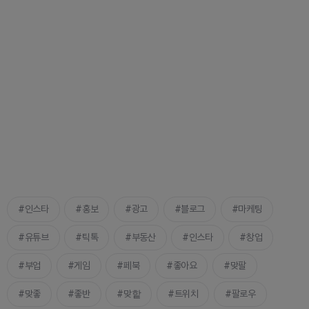
인스타
홍보
광고
블로그
마케팅
유튜브
틱톡
부동산
인스타
창업
부업
게임
페북
좋아요
맞팔
맞좋
좋반
맞핱
트위치
팔로우