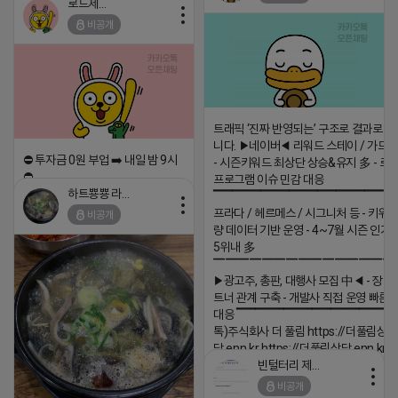
로드제인
비공개
트래픽 ‘진짜 반영되는’ 구조로 결과로 
니다. ▶네이버◀ 리워드 스테이 / 가드 /
⛔️ 투자금 0원 부업 ➡️ 내일 밤 9시
- 시즌키워드 최상단 상승&유지 多 - 로
⛔️
프로그램 이슈 민감 대응
하트뿅뿅 라이언
▔▔▔▔▔▔▔▔▔▔▔▔▔▔▔▔▔▔ 
2026-04-18 17:23
프라다 / 헤르메스 / 시그니처 등 - 키워
비공개
댓글:20개
량 데이터 기반 운영 - 4~7월 시즌 인기
5위내 多
▔▔▔▔▔▔▔▔▔▔▔▔▔▔▔
▶광고주, 총판, 대행사 모집 中◀ - 장기
트너 관계 구축 - 개발사 직접 운영 빠른
대응 ▔▔▔▔▔▔▔▔▔▔▔▔▔▔▔▔▔▔
톡)주식회사 더 풀림 https://더풀림상
담.enn.kr https://더풀림상담.enn.kr
빈털터리 제이지
2026-04-18 17:26
비공개
댓글:20개