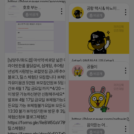
https://blog.naver.com/eocomim/224250518436
호호 부는 튜브
공항 택시 & 하노이 렌트카
2026-04-18 17:15
비공개
비공개
댓글:20개
[남양주/화도읍] 마석역 바로앞 넓은 매장과, 프
(star) 안녕하십니까 (star)
라이빗한룸 물닭갈비, 삼계탕, 추어탕 맛집 10
공돌이
2026-04-18 17:12
년넘게 사랑받는 로컬맛집 곰나루추어탕에서
비공개
블로그, 릴스 체험단 모집합니다 ※체험메뉴※
댓글:20개
자유이용권 5만원 ※모집인원※ 5팀 ※모집기
간※ 4월 17일 금요일 까지 *4/20 ~ 4/26 사
이 방문 가능하신분만 신청해주세요* ※체험단
발표※ 4월 17일 금요일 ※체험가능요일※ 모
든요일 가능 ※체험불가요일※ 모든요일 12 ~
13:30 불가 ※작성기한※ 방문 후 3일 이내 ※
체험신청※ 블로그체험단
https://blog.naver.com/pshwin2/
https://forms.gle/ReBW5GsV789ur2Pz6
음악듣는 어피치
2026-04-18 17:12
릴스체험단
비공개