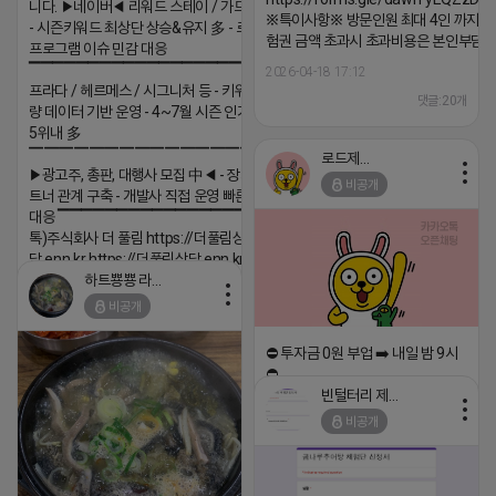
니다. ▶네이버◀ 리워드 스테이 / 가드 / 자몽 등
※특이사항※ 방문인원 최대 4인 까지 가
- 시즌키워드 최상단 상승&유지 多 - 로직변화,
험권 금액 초과시 초과비용은 본인부담입
프로그램 이슈 민감 대응
▔▔▔▔▔▔▔▔▔▔▔▔▔▔▔▔▔▔ ▶쿠팡◀
2026-04-18 17:12
프라다 / 헤르메스 / 시그니처 등 - 키워드 검색
댓글:20개
량 데이터 기반 운영 - 4~7월 시즌 인기 키워드
5위내 多
▔▔▔▔▔▔▔▔▔▔▔▔▔▔▔▔▔▔
로드제인
▶광고주, 총판, 대행사 모집 中◀ - 장기 협업 파
비공개
트너 관계 구축 - 개발사 직접 운영 빠른 피드백
대응 ▔▔▔▔▔▔▔▔▔▔▔▔▔▔▔▔▔▔ (카
톡)주식회사 더 풀림 https://더풀림상
담.enn.kr https://더풀림상담.enn.kr
하트뿅뿅 라이언
2026-04-18 17:26
비공개
댓글:20개
⛔️ 투자금 0원 부업 ➡️ 내일 밤 9시
⛔️
빈털터리 제이지
2026-04-18 17:23
비공개
댓글:20개