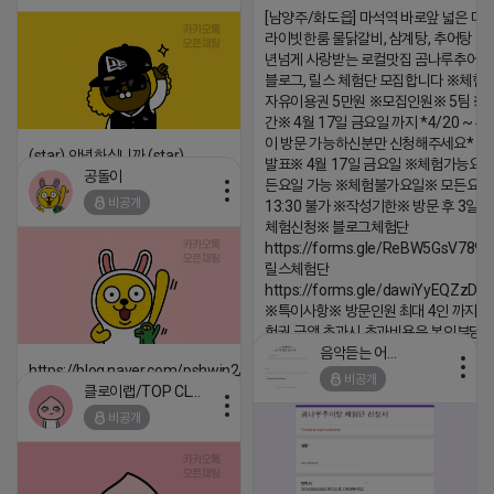
댓글:20개
[남양주/화도읍] 마석역 바로앞 넓은 매장
라이빗한룸 물닭갈비, 삼계탕, 추어탕 맛집
년넘게 사랑받는 로컬맛집 곰나루추어
블로그, 릴스 체험단 모집합니다 ※체험
자유이용권 5만원 ※모집인원※ 5팀 ※
간※ 4월 17일 금요일 까지 *4/20 ~ 4/
이 방문 가능하신분만 신청해주세요* 
(star) 안녕하십니까 (star)
발표※ 4월 17일 금요일 ※체험가능요일
공돌이
든요일 가능 ※체험불가요일※ 모든요일 1
2026-04-18 17:12
비공개
13:30 불가 ※작성기한※ 방문 후 3일 
댓글:20개
체험신청※ 블로그체험단
https://forms.gle/ReBW5GsV789u
릴스체험단
https://forms.gle/dawiYyEQZzDd
※특이사항※ 방문인원 최대 4인 까지 가
험권 금액 초과시 초과비용은 본인부담입
음악듣는 어피치
2026-04-18 17:13
https://blog.naver.com/pshwin2/224023970047
비공개
클로이랩/TOP CLASS
댓글:20개
2026-04-18 17:12
비공개
댓글:20개