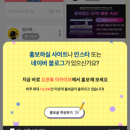
2025-04-03 02:58
댓글: 0개
엄지척 어피치
비공개
[아이피몬스터] 전국 최저가 마케팅
용 KT아이피서비스!!
홍보하실 사이트
나
인스타
또는
2023-09-06 14:23:39
네이버 블로그
가 있으신가요?
엄지척 어피치
지금 바로
오픈톡 아카이브
에서 홍보해 보세요
비공개
스마트블록 실행사 찾습니다 건수
100건 건바이만 의뢰드립니다 실
하루 최대
10,000
건 이상의 홍보글이 올라오고 있습니다!
행사만 연락주세요 (카톡)92423
2025-04-02 13:59
댓글: 0개
티비 보는 라이언
비공개
2025-03-05 23:21
댓글: 0개