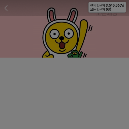
3,545,567명
전체 방문자
비공개
0명
오늘 방문자