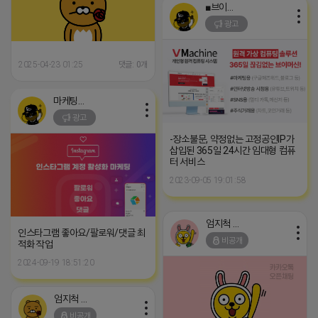
■브이머신■
광고
2025-04-23 01:25
댓글: 0개
마케팅스토어
광고
-장소불문, 약정없는 고정공인IP가
삽입된 365일 24시간 임대형 컴퓨
터 서비스
2023-09-05 19:01:58
엄지척 어피치
인스타그램 좋아요/팔로워/댓글 최
비공개
적화 작업
2024-09-19 18:51:20
엄지척 어피치
비공개