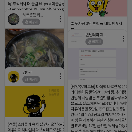
톡)주식회사 더 풀림 https://더풀림상
담.enn.kr https://더풀림상담.enn.kr
하트뿅뿅 라이언
2026-04-18 17:26
비공개
⛔️ 투자금 0원 부업 ➡️ 내일 밤 9시
댓글:20개
⛔️
빈털터리 제이지
2026-04-18 17:23
비공개
댓글:20개
김대리
비공개
[남양주/화도읍] 마석역 바로앞 넓은 매장
라이빗한룸 물닭갈비, 삼계탕, 추어탕 맛집
https://m.blog.naver.com/wlgus1647/224253846149
년넘게 사랑받는 로컬맛집 곰나루추어
블로그, 릴스 체험단 모집합니다 ※체험
2026-04-18 17:23
자유이용권 5만원 ※모집인원※ 5팀 ※
댓글:20개
간※ 4월 17일 금요일 까지 *4/20 ~ 4/
이 방문 가능하신분만 신청해주세요* 
(선물)쇼핑몰 계속 하실 건가요? ╰➤열심히 해도 안되는
발표※ 4월 17일 금요일 ※체험가능요일
이유? 딱 하나입니다. ╰➤레드오션? 아니요! ╰➤모두 같은
든요일 가능 ※체험불가요일※ 모든요일 1