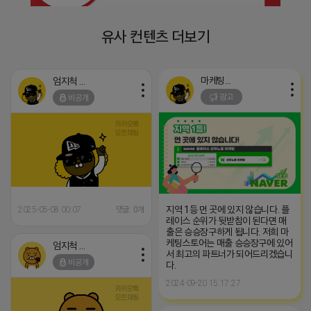
유사 컨텐츠 더보기
마케팅스토어
엄지척 어피치
광고
비공개
지역 1등 먼 곳에 있지 않습니다. 플
2025-05-08 00:07
댓글: 0개
레이스 순위가 뒷받침이 된다면 매
출은 승승장구하게 됩니다. 저희 마
케팅스토어는 매출 승승장구에 있어
엄지척 어피치
서 최고의 파트너가 되어드리겠습니
비공개
다.
2024-09-20 15:17:27