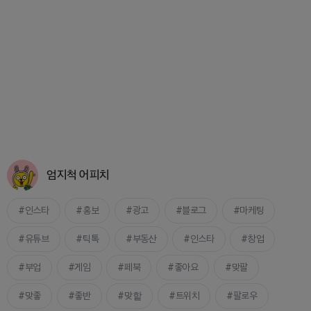
엄지척 어피치
인스타
홍보
광고
블로그
마케팅
유튜브
틱톡
부동산
인스타
창업
부업
게임
페북
좋아요
맞팔
맞좋
좋반
맞핱
트위치
팔로우