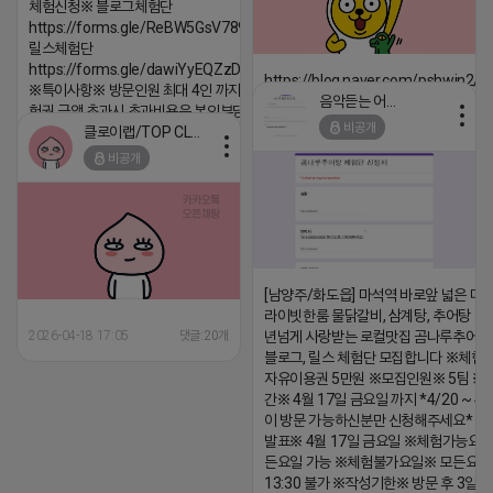
체험신청※ 블로그체험단
https://forms.gle/ReBW5GsV789ur2Pz6
릴스체험단
https://forms.gle/dawiYyEQZzDdqf8W8
https://blog.naver.com/pshwin2/
※특이사항※ 방문인원 최대 4인 까지 가능 체
음악듣는 어피치
험권 금액 초과시 초과비용은 본인부담입니다.
2026-04-18 17:12
비공개
클로이랩/TOP CLASS
댓글:20개
2026-04-18 17:13
비공개
댓글:20개
[남양주/화도읍] 마석역 바로앞 넓은 매장
라이빗한룸 물닭갈비, 삼계탕, 추어탕 맛집
2026-04-18 17:05
댓글:20개
년넘게 사랑받는 로컬맛집 곰나루추어
블로그, 릴스 체험단 모집합니다 ※체험
자유이용권 5만원 ※모집인원※ 5팀 ※
간※ 4월 17일 금요일 까지 *4/20 ~ 4/
이 방문 가능하신분만 신청해주세요* 
발표※ 4월 17일 금요일 ※체험가능요일
든요일 가능 ※체험불가요일※ 모든요일 1
13:30 불가 ※작성기한※ 방문 후 3일 