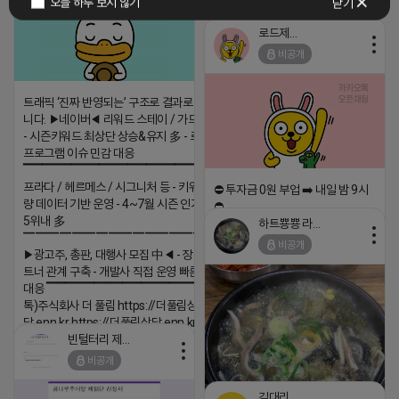
오늘 하루 보지 않기
닫기
로드제인
비공개
트래픽 ‘진짜 반영되는’ 구조로 결과로 보여드립
니다. ▶네이버◀ 리워드 스테이 / 가드 / 자몽 등
- 시즌키워드 최상단 상승&유지 多 - 로직변화,
프로그램 이슈 민감 대응
▔▔▔▔▔▔▔▔▔▔▔▔▔▔▔▔▔▔ ▶쿠팡◀
프라다 / 헤르메스 / 시그니처 등 - 키워드 검색
⛔️ 투자금 0원 부업 ➡️ 내일 밤 9시
량 데이터 기반 운영 - 4~7월 시즌 인기 키워드
⛔️
5위내 多
하트뿅뿅 라이언
2026-04-18 17:23
▔▔▔▔▔▔▔▔▔▔▔▔▔▔▔▔▔▔
비공개
▶광고주, 총판, 대행사 모집 中◀ - 장기 협업 파
댓글:20개
트너 관계 구축 - 개발사 직접 운영 빠른 피드백
대응 ▔▔▔▔▔▔▔▔▔▔▔▔▔▔▔▔▔▔ (카
톡)주식회사 더 풀림 https://더풀림상
담.enn.kr https://더풀림상담.enn.kr
빈털터리 제이지
2026-04-18 17:26
비공개
댓글:20개
김대리