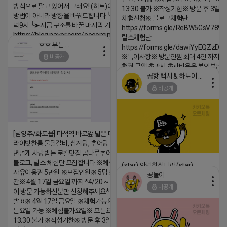
방식으로 팔고 있어서 그래요! (하트)이번엔 다릅니다. ╰➤
13:30 불가 ※작성기한※ 방문 후 3일 
방법이 아니라 방향을 바꿔드립니다 ╰➤4월 21일(화) 저
체험신청※ 블로그체험단
녁9시 ╰➤지금 구조를 바꿀 마지막 기회
https://forms.gle/ReBW5GsV789u
https://blog.naver.com/eocomim/224250518436
릴스체험단
호호 부는 튜브
https://forms.gle/dawiYyEQZzDd
2026-04-18 17:15
※특이사항※ 방문인원 최대 4인 까지 가
비공개
댓글:20개
험권 금액 초과시 초과비용은 본인부담입
공항 택시 & 하노이 렌트카
2026-04-18 17:18
비공개
댓글:20개
[남양주/화도읍] 마석역 바로앞 넓은 매장과, 프
라이빗한룸 물닭갈비, 삼계탕, 추어탕 맛집 10
년넘게 사랑받는 로컬맛집 곰나루추어탕에서
블로그, 릴스 체험단 모집합니다 ※체험메뉴※
(star) 안녕하십니까 (star)
자유이용권 5만원 ※모집인원※ 5팀 ※모집기
공돌이
2026-04-18 17:12
간※ 4월 17일 금요일 까지 *4/20 ~ 4/26 사
비공개
이 방문 가능하신분만 신청해주세요* ※체험단
댓글:20개
발표※ 4월 17일 금요일 ※체험가능요일※ 모
든요일 가능 ※체험불가요일※ 모든요일 12 ~
13:30 불가 ※작성기한※ 방문 후 3일 이내 ※