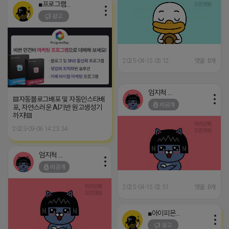
■프로그램베이■
광고
2025-04-15 05:12
댓글: 0개
엄지척 어피치
▤자동블로그배포 및 자동인스타배
비공개
포, 자연스러운 AI기반 원고생성기
까지!▤
2023-09-06 14:23:34
엄지척 어피치
비공개
2025-04-15 02:51
댓글: 0개
■아이피몬스터■
광고