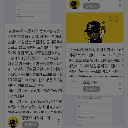
비공개
https://m.blog.naver.com/wlgus
2026-04-18 17:23
[남양주/화도읍] 마석역 바로앞 넓은 매장과, 프
라이빗한룸 물닭갈비, 삼계탕, 추어탕 맛집 10
댓글:20개
년넘게 사랑받는 로컬맛집 곰나루추어탕에서
블로그, 릴스 체험단 모집합니다 ※체험메뉴※
(선물)쇼핑몰 계속 하실 건가요? ╰➤열
자유이용권 5만원 ※모집인원※ 5팀 ※모집기
이유? 딱 하나입니다. ╰➤레드오션? 아니
간※ 4월 17일 금요일 까지 *4/20 ~ 4/26 사
방식으로 팔고 있어서 그래요! (하트)이번
이 방문 가능하신분만 신청해주세요* ※체험단
방법이 아니라 방향을 바꿔드립니다 ╰➤4월
발표※ 4월 17일 금요일 ※체험가능요일※ 모
녁9시 ╰➤지금 구조를 바꿀 마지막 기회
든요일 가능 ※체험불가요일※ 모든요일 12 ~
https://blog.naver.com/eocomim
13:30 불가 ※작성기한※ 방문 후 3일 이내 ※
호호 부는 튜브
2026-04-18 17:15
체험신청※ 블로그체험단
비공개
https://forms.gle/ReBW5GsV789ur2Pz6
댓글:20개
릴스체험단
https://forms.gle/dawiYyEQZzDdqf8W8
※특이사항※ 방문인원 최대 4인 까지 가능 체
험권 금액 초과시 초과비용은 본인부담입니다.
공항 택시 & 하노이 렌트카
2026-04-18 17:18
비공개