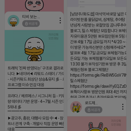
[남양주/화도읍] 마석역 바로앞 넓은 매장
티비 보는 라이언
라이빗한룸 물닭갈비, 삼계탕, 추어탕 맛집
비공개
년넘게 사랑받는 로컬맛집 곰나루추어
2026-04-18 17:05
댓글:20개
블로그, 릴스 체험단 모집합니다 ※체험
자유이용권 5만원 ※모집인원※ 5팀 ※
간※ 4월 17일 금요일 까지 *4/20 ~ 4/
이 방문 가능하신분만 신청해주세요* 
발표※ 4월 17일 금요일 ※체험가능요일
든요일 가능 ※체험불가요일※ 모든요일 1
13:30 불가 ※작성기한※ 방문 후 3일 
트래픽 ‘진짜 반영되는’ 구조로 결과로 보여드립
체험신청※ 블로그체험단
니다. ▶네이버◀ 리워드 스테이 / 가드 / 자몽 등
https://forms.gle/ReBW5GsV789u
- 시즌키워드 최상단 상승&유지 多 - 로직변화,
릴스체험단
프로그램 이슈 민감 대응
https://forms.gle/dawiYyEQZzDd
▔▔▔▔▔▔▔▔▔▔▔▔▔▔▔▔▔▔ ▶쿠팡◀
※특이사항※ 방문인원 최대 4인 까지 가
프라다 / 헤르메스 / 시그니처 등 - 키워드 검색
험권 금액 초과시 초과비용은 본인부담입
량 데이터 기반 운영 - 4~7월 시즌 인기 키워드
로드제인
2026-04-18 17:12
5위내 多
비공개
▔▔▔▔▔▔▔▔▔▔▔▔▔▔▔▔▔▔
댓글:20개
▶광고주, 총판, 대행사 모집 中◀ - 장기 협업 파
트너 관계 구축 - 개발사 직접 운영 빠른 피드백
대응 ▔▔▔▔▔▔▔▔▔▔▔▔▔▔▔▔▔▔ (카