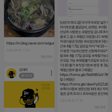
[남양주/화도읍] 마석역 바로앞 넓은 매장
라이빗한룸 물닭갈비, 삼계탕, 추어탕 맛집
년넘게 사랑받는 로컬맛집 곰나루추어
블로그, 릴스 체험단 모집합니다 ※체험
자유이용권 5만원 ※모집인원※ 5팀 ※
https://m.blog.naver.com/wlgus1647/224253846149
간※ 4월 17일 금요일 까지 *4/20 ~ 4/
2026-04-18 17:23
이 방문 가능하신분만 신청해주세요* 
발표※ 4월 17일 금요일 ※체험가능요일
댓글:20개
든요일 가능 ※체험불가요일※ 모든요일 1
13:30 불가 ※작성기한※ 방문 후 3일 
김대리
체험신청※ 블로그체험단
https://forms.gle/ReBW5GsV789u
비공개
릴스체험단
https://forms.gle/dawiYyEQZzDd
※특이사항※ 방문인원 최대 4인 까지 가
험권 금액 초과시 초과비용은 본인부담입
2026-04-18 17:18
댓글:20개