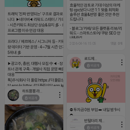
─────────────────
효율적인 검토로 기대 이상의 마케
팅 cpc보다 나은 1:1 맞춤 최적화
트래픽 ‘진짜 반영되는’ 구조로 결과로 보여드립
솔루션 효율&반영 좋은 것만 추천
드립니다.
니다. ▶네이버◀ 리워드 스테이 / 가드 / 자몽 등
─────────────────
- 시즌키워드 최상단 상승&유지 多 - 로직변화,
- 블로그/카페/모든 플랫폼 리뷰/리
프로그램 이슈 민감 대응
워드 - 스마트스토어/쿠팡 SEO 안
▔▔▔▔▔▔▔▔▔▔▔▔▔▔▔▔▔▔ ▶쿠팡◀
내&관리
프라다 / 헤르메스 / 시그니처 등 - 키워드 검색
─────────────────
2026-04-16 15:05
댓글: 0개
량 데이터 기반 운영 - 4~7월 시즌 인기 키워드
(카톡) pp235
5위내 多
▔▔▔▔▔▔▔▔▔▔▔▔▔▔▔▔▔▔
로드제인
▶광고주, 총판, 대행사 모집 中◀ - 장기 협업 파
비공개
트너 관계 구축 - 개발사 직접 운영 빠른 피드백
대응 ▔▔▔▔▔▔▔▔▔▔▔▔▔▔▔▔▔▔ (카
톡)주식회사 더 풀림 https://더풀림상
담.enn.kr https://더풀림상담.enn.kr
하트뿅뿅 라이언
2026-04-18 17:26
비공개
댓글:20개
⛔️ 투자금 0원 부업 ➡️ 내일 밤 9시
⛔️
빈털터리 제이지
2026-04-18 17:23
비공개