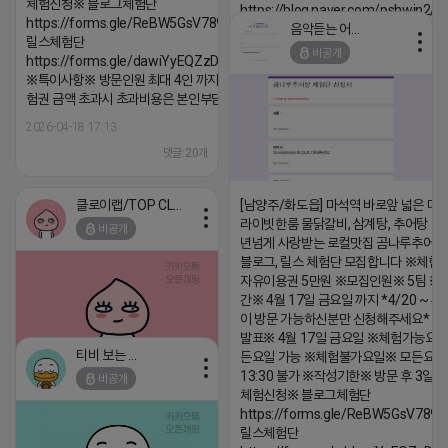
체험신청※ 블로그체험단
https://blog.naver.com/pshwin2/
https://forms.gle/ReBW5GsV789ur2Pz6
음악듣는 어피치
2026-04-18 17:12
릴스체험단
비공개
https://forms.gle/dawiYyEQZzDdqf8W8
댓글:20개
※특이사항※ 방문인원 최대 4인 까지 가능 체
험권 금액 초과시 초과비용은 본인부담입니다.
2026-04-18 17:13
댓글:20개
클로이랩/TOP CLASS
[남양주/화도읍] 마석역 바로앞 넓은 매장
라이빗한룸 물닭갈비, 삼계탕, 추어탕 맛집
비공개
년넘게 사랑받는 로컬맛집 곰나루추어
블로그, 릴스 체험단 모집합니다 ※체험
자유이용권 5만원 ※모집인원※ 5팀 ※
간※ 4월 17일 금요일 까지 *4/20 ~ 4/
이 방문 가능하신분만 신청해주세요* 
발표※ 4월 17일 금요일 ※체험가능요일
티비 보는 라이언
든요일 가능 ※체험불가요일※ 모든요일 1
13:30 불가 ※작성기한※ 방문 후 3일 
비공개
2026-04-18 17:05
댓글:20개
체험신청※ 블로그체험단
https://forms.gle/ReBW5GsV789u
릴스체험단