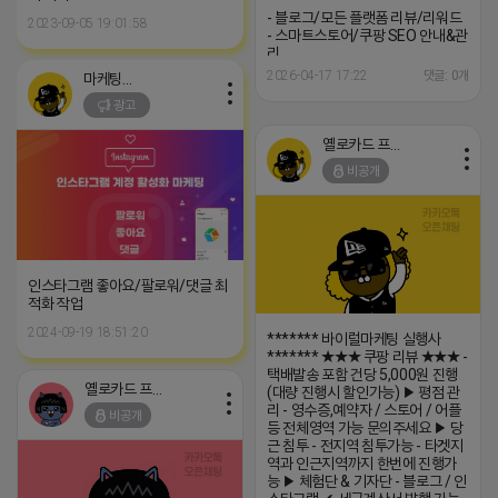
─────────────────
- 블로그/모든 플랫폼 리뷰/리워드
2023-09-05 19:01:58
- 스마트스토어/쿠팡 SEO 안내&관
리
─────────────────
2026-04-17 17:22
댓글: 0개
마케팅스토어
(카톡) pp235
광고
옐로카드 프로도
비공개
인스타그램 좋아요/팔로워/댓글 최
적화 작업
2024-09-19 18:51:20
******* 바이럴마케팅 실행사
******* ★★★ 쿠팡 리뷰 ★★★ -
택배발송 포함 건당 5,000원 진행
옐로카드 프로도
(대량 진행시 할인가능) ▶ 평점 관
리 - 영수증,예약자 / 스토어 / 어플
비공개
등 전체영역 가능 문의주세요 ▶ 당
근 침투 - 전지역 침투가능 - 타겟지
역과 인근지역까지 한번에 진행가
능 ▶ 체험단 & 기자단 - 블로그 / 인