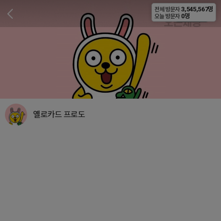
3,545,567명
전체 방문자
비공개
0명
오늘 방문자
옐로카드 프로도