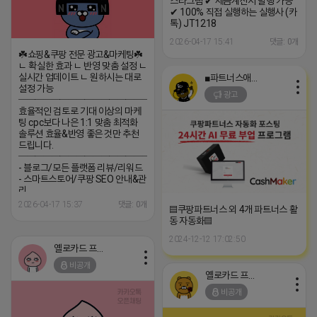
스타그램 ✔ 세금계산서 발행 가능
✔ 100% 직접 실행하는 실행사 (카
톡) JT1218
2026-04-17 15:41
댓글: 0개
☘️쇼핑&쿠팡 전문 광고&마케팅☘️
ㄴ 확실한 효과 ㄴ 반영 맞춤 설정 ㄴ
실시간 업데이트 ㄴ 원하시는 대로
■파트너스애드온■
설정 가능
광고
─────────────────
효율적인 검토로 기대 이상의 마케
팅 cpc보다 나은 1:1 맞춤 최적화
솔루션 효율&반영 좋은 것만 추천
드립니다.
─────────────────
- 블로그/모든 플랫폼 리뷰/리워드
- 스마트스토어/쿠팡 SEO 안내&관
리
─────────────────
2026-04-17 15:37
댓글: 0개
▤쿠팡파트너스 외 4개 파트너스 활
(카톡) pp235
동 자동화▤
2024-12-12 17:02:50
옐로카드 프로도
비공개
옐로카드 프로도
비공개