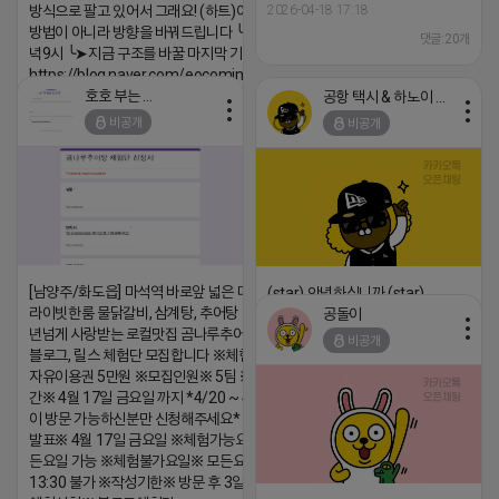
방식으로 팔고 있어서 그래요! (하트)이번엔 다릅니다. ╰➤
2026-04-18 17:18
방법이 아니라 방향을 바꿔드립니다 ╰➤4월 21일(화) 저
댓글:20개
녁9시 ╰➤지금 구조를 바꿀 마지막 기회
https://blog.naver.com/eocomim/224250518436
호호 부는 튜브
공항 택시 & 하노이 렌트카
2026-04-18 17:15
비공개
비공개
댓글:20개
[남양주/화도읍] 마석역 바로앞 넓은 매장과, 프
(star) 안녕하십니까 (star)
라이빗한룸 물닭갈비, 삼계탕, 추어탕 맛집 10
공돌이
2026-04-18 17:12
년넘게 사랑받는 로컬맛집 곰나루추어탕에서
비공개
댓글:20개
블로그, 릴스 체험단 모집합니다 ※체험메뉴※
자유이용권 5만원 ※모집인원※ 5팀 ※모집기
간※ 4월 17일 금요일 까지 *4/20 ~ 4/26 사
이 방문 가능하신분만 신청해주세요* ※체험단
발표※ 4월 17일 금요일 ※체험가능요일※ 모
든요일 가능 ※체험불가요일※ 모든요일 12 ~
13:30 불가 ※작성기한※ 방문 후 3일 이내 ※