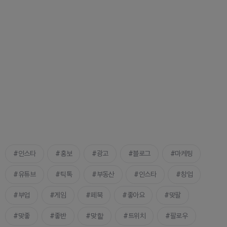
인스타
홍보
광고
블로그
마케팅
유튜브
틱톡
부동산
인스타
창업
부업
게임
페북
좋아요
맞팔
맞좋
좋반
맞핱
트위치
팔로우