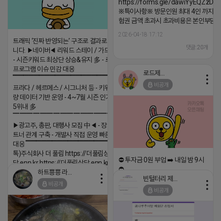
https://forms.gle/dawiYyEQZzDd
※특이사항※ 방문인원 최대 4인 까지 가
험권 금액 초과시 초과비용은 본인부담입
2026-04-18 17:12
트래픽 ‘진짜 반영되는’ 구조로 결과로 보여드립
댓글:20개
니다. ▶네이버◀ 리워드 스테이 / 가드 / 자몽 등
- 시즌키워드 최상단 상승&유지 多 - 로직변화,
프로그램 이슈 민감 대응
로드제인
▔▔▔▔▔▔▔▔▔▔▔▔▔▔▔▔▔▔ ▶쿠팡◀
비공개
프라다 / 헤르메스 / 시그니처 등 - 키워드 검색
량 데이터 기반 운영 - 4~7월 시즌 인기 키워드
5위내 多
▔▔▔▔▔▔▔▔▔▔▔▔▔▔▔▔▔▔
▶광고주, 총판, 대행사 모집 中◀ - 장기 협업 파
트너 관계 구축 - 개발사 직접 운영 빠른 피드백
대응 ▔▔▔▔▔▔▔▔▔▔▔▔▔▔▔▔▔▔ (카
톡)주식회사 더 풀림 https://더풀림상
⛔️ 투자금 0원 부업 ➡️ 내일 밤 9시
담.enn.kr https://더풀림상담.enn.kr
⛔️
하트뿅뿅 라이언
2026-04-18 17:26
빈털터리 제이지
2026-04-18 17:23
비공개
댓글:20개
비공개
댓글:20개