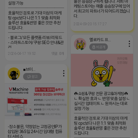
출은 승승장구하게 됩니다. 저희 마
설정 가능
케팅스토어는 매출 승승장구에 있어
─────────────────
서 최고의 파트너가 되어드리겠습니
효율적인 검토로 기대 이상의 마케
다.
팅 cpc보다 나은 1:1 맞춤 최적화
솔루션 효율&반영 좋은 것만 추천
2024-09-20 15:17:27
드립니다.
─────────────────
- 블로그/모든 플랫폼 리뷰/리워드
옐로카드 프로도
- 스마트스토어/쿠팡 SEO 안내&관
비공개
리
─────────────────
2026-04-17 19:52
댓글: 0개
(카톡) pp235
■브이머신■
광고
☘️쇼핑&쿠팡 전문 광고&마케팅☘️
ㄴ 확실한 효과 ㄴ 반영 맞춤 설정 ㄴ
실시간 업데이트 ㄴ 원하시는 대로
설정 가능
─────────────────
효율적인 검토로 기대 이상의 마케
팅 cpc보다 나은 1:1 맞춤 최적화
-장소불문, 약정없는 고정공인IP가
솔루션 효율&반영 좋은 것만 추천
삽입된 365일 24시간 임대형 컴퓨
드립니다.
터 서비스