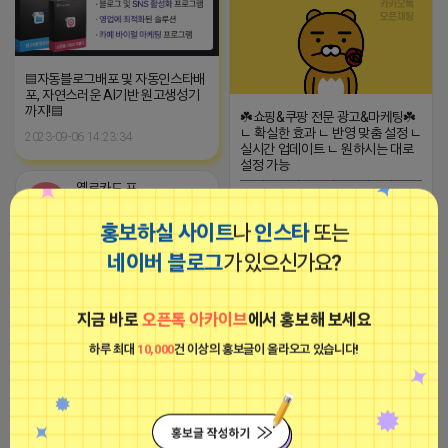
▤자동블로그배포 및 자동인스타배
포, 자연스러운 AI기반 원고생성기
까지!▤
☘️쇼핑&쿠팡 전문 광고&마케팅☘️
ㄴ 확실한 효과 ㄴ 반영 맞춤 설정 ㄴ
2023-09-06 14:23:34
실시간 업데이트 ㄴ 원하시는 대로
설정 가능
─────────────────
옐로카드 프로도
효율적인 검토로 기대 이상의 마케
비공개
팅 cpc보다 나은 1:1 맞춤 최적화
홍보하실 사이트
나
인스타
또는
솔루션 효율&반영 좋은 것만 추천
드립니다.
네이버 블로그
가 있으신가요?
─────────────────
- 블로그/카페/모든 플랫폼 리뷰/리
워드 - 스마트스토어/쿠팡 SEO 안
내&관리
지금 바로
오픈톡 아카이브
에서 홍보해 보세요
─────────────────
2026-04-16 17:37
댓글: 0개
(카톡) pp235
하루 최대
10,000
건 이상의 홍보글이 올라오고 있습니다!
모든 문의 환영입니다 ! (전화기) -
영수증 / 예약자 / 앱리뷰 - 플레이
■아이피몬스터■
스 25일 보장형으로 후불결제 가능
광고
- 언론 진행중 - 블로그 건바이, 월보
장, 최블, 막배포 - 칼답보장! (카톡)
downy33