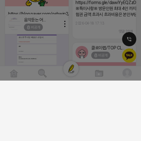
https://forms.gle/dawiYyEQZzDd
※특이사항※ 방문인원 최대 4인 까지 가
https://blog.naver.com/pshwin2/224023970047
험권 금액 초과시 초과비용은 본인부담입
음악듣는 어피치
2026-04-18 17:12
2026-04-18 17:13
비공개
댓글:20개
댓글:20개
클로이랩/TOP CLASS
비공개
[남양주/화도읍] 마석역 바로앞 넓은 매장과, 프
라이빗한룸 물닭갈비, 삼계탕, 추어탕 맛집 10
년넘게 사랑받는 로컬맛집 곰나루추어탕에서
블로그, 릴스 체험단 모집합니다 ※체험메뉴※
자유이용권 5만원 ※모집인원※ 5팀 ※모집기
간※ 4월 17일 금요일 까지 *4/20 ~ 4/26 사
2026-04-18 17:05
댓글:20개
이 방문 가능하신분만 신청해주세요* ※체험단
발표※ 4월 17일 금요일 ※체험가능요일※ 모
든요일 가능 ※체험불가요일※ 모든요일 12 ~
13:30 불가 ※작성기한※ 방문 후 3일 이내 ※
체험신청※ 블로그체험단