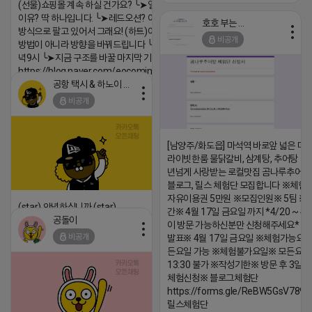
(선물)쇼핑몰 계속 하실 건가요? ╰➤열심히 해도 안되는
이유? 딱 하나입니다. ╰➤레드오션? 아니요! ╰➤모두 같은
호호 부는 튜브
방식으로 팔고 있어서 그래요! (하트)이번엔 다릅니다. ╰➤
비공개
방법이 아니라 방향을 바꿔드립니다 ╰➤4월 21일(화) 저
녁9시 ╰➤지금 구조를 바꿀 마지막 기회
https://blog.naver.com/eocomim/224250518436
공항 택시 & 하노이 렌트카
2026-04-18 17:15
비공개
댓글:20개
[남양주/화도읍] 마석역 바로앞 넓은 매장
라이빗한룸 물닭갈비, 삼계탕, 추어탕 맛집
년넘게 사랑받는 로컬맛집 곰나루추어
블로그, 릴스 체험단 모집합니다 ※체험
자유이용권 5만원 ※모집인원※ 5팀 ※
(star) 안녕하십니까 (star)
간※ 4월 17일 금요일 까지 *4/20 ~ 4/
공돌이
이 방문 가능하신분만 신청해주세요* 
2026-04-18 17:12
비공개
발표※ 4월 17일 금요일 ※체험가능요일
댓글:20개
든요일 가능 ※체험불가요일※ 모든요일 1
13:30 불가 ※작성기한※ 방문 후 3일 
체험신청※ 블로그체험단
https://forms.gle/ReBW5GsV789u
릴스체험단