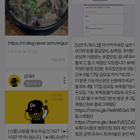
댓글:20개
https://m.blog.naver.com/wlgus1647/224253846149
[남양주/화도읍] 마석역 바로앞 넓은 매장
라이빗한룸 물닭갈비, 삼계탕, 추어탕 맛집
2026-04-18 17:23
년넘게 사랑받는 로컬맛집 곰나루추어
댓글:20개
블로그, 릴스 체험단 모집합니다 ※체험
자유이용권 5만원 ※모집인원※ 5팀 ※
간※ 4월 17일 금요일 까지 *4/20 ~ 4/
김대리
이 방문 가능하신분만 신청해주세요* 
비공개
발표※ 4월 17일 금요일 ※체험가능요일
든요일 가능 ※체험불가요일※ 모든요일 1
13:30 불가 ※작성기한※ 방문 후 3일 
체험신청※ 블로그체험단
https://forms.gle/ReBW5GsV789u
릴스체험단
https://forms.gle/dawiYyEQZzDd
※특이사항※ 방문인원 최대 4인 까지 가
(선물)쇼핑몰 계속 하실 건가요? ╰➤열심히 해도 안되는
험권 금액 초과시 초과비용은 본인부담입
이유? 딱 하나입니다. ╰➤레드오션? 아니요! ╰➤모두 같은