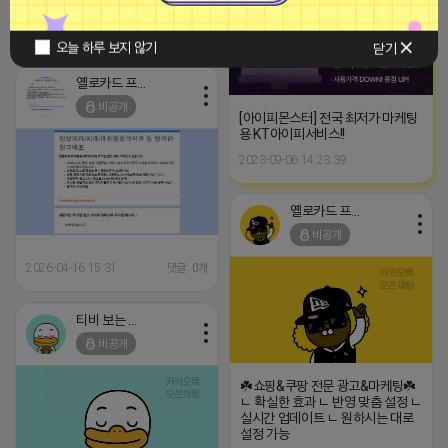
2026-04-16 17:01
댓글: 0개
오늘 하루 보지 않기
닫기
옐로카드 프로도
비공개
[아이피몬스터] 전국 최저가 마케팅
용 KT아이피서비스!!
2023-09-06 14:23:39
옐로카드 프로도
비공개
2026-04-16 15:31
댓글: 0개
티비 보는 라이언
비공개
☘️쇼핑&쿠팡 전문 광고&마케팅☘️
ㄴ 확실한 효과 ㄴ 반영 맞춤 설정 ㄴ
실시간 업데이트 ㄴ 원하시는 대로
설정 가능