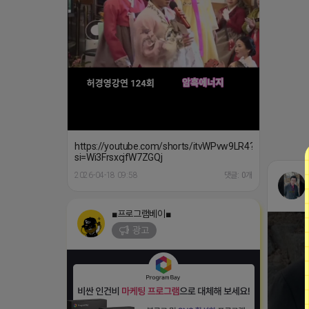
https://youtube.com/shorts/itvWPvw9LR4?
si=Wi3FrsxcjfW7ZGQj
2026-04-18 09:58
댓글: 0개
■프로그램베이■
광고