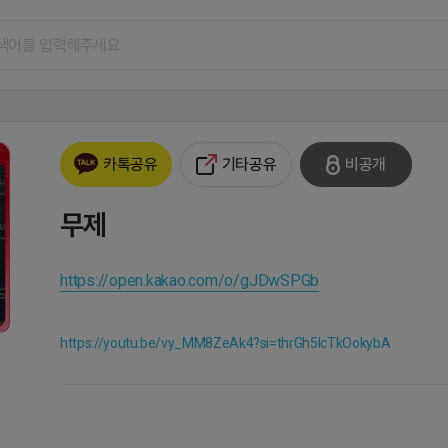
기타공유
비공개
카톡공유
무제
https://open.kakao.com/o/gJDwSPGb
https://youtu.be/vy_MM8ZeAk4?si=thrGh5lcTkOokybA