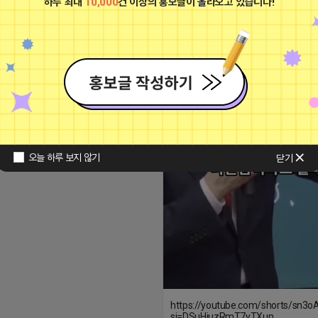
/youtu.be/2VwbtooFCyc?
xWG69XWwzUwtg
18 00:54
댓글: 0개
오늘 하루 보지 않기
닫기
https://youtube.com/shorts/sn3o
si=DSuHjuzRmT7yTXun