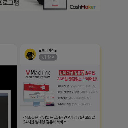
■브이머신■
광고
-장소불문, 약정없는 고정공인IP가 삽입된 365일
24시간 임대형 컴퓨터 서비스