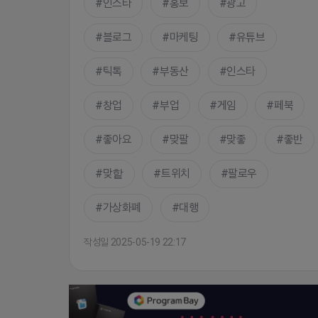
인스타
홍보
광고
블로그
마케팅
유튜브
틱톡
부동산
인스타
창업
부업
게임
페북
좋아요
맞팔
맞좋
좋반
맞핱
트위치
팔로우
가상화폐
대행
작성일 2025-05-19 22:17