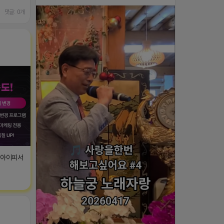
댓글: 0개
T아이피서