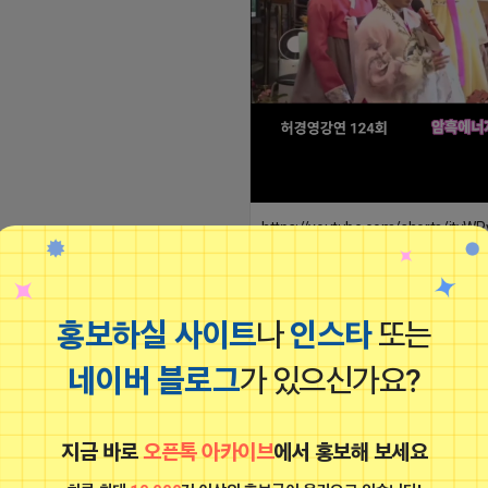
https://youtube.com/shorts/itvW
si=FGfMryIKO0SSeq5V
2026-04-18 10:31
엄지척 프로도
비공개
홍보하실 사이트
나
인스타
또는
엄지척 프로도
비공개
네이버 블로그
가 있으신가요?
지금 바로
오픈톡 아카이브
에서 홍보해 보세요
하루 최대
10,000
건 이상의 홍보글이 올라오고 있습니다!