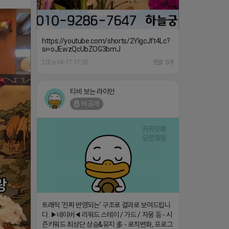
https://youtube.com/shorts/2YIgcJft4Lc?
si=oJEwzQcUbZOG3bmJ
2026-04-17 17:55
댓글: 0개
티비 보는 라이언
비공개
트래픽 ‘진짜 반영되는’ 구조로 결과로 보여드립니
다. ▶네이버◀ 리워드 스테이 / 가드 / 자몽 등 - 시
즌키워드 최상단 상승&유지 多 - 로직변화, 프로그