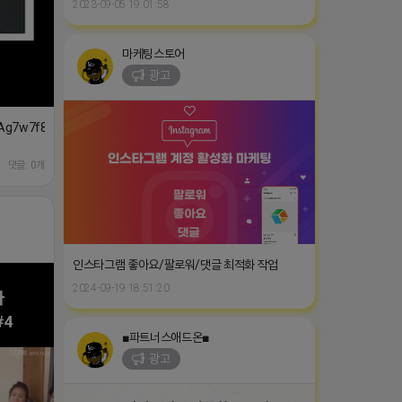
2023-09-05 19:01:58
마케팅스토어
광고
cAg7w7f8?
댓글: 0개
인스타그램 좋아요/팔로워/댓글 최적화 작업
2024-09-19 18:51:20
■파트너스애드온■
광고