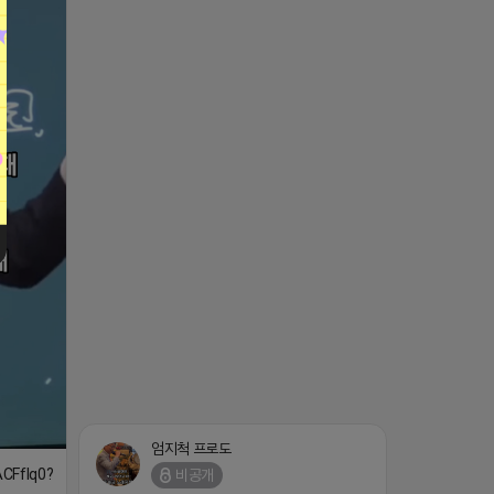
엄지척 프로도
ACFflq0?
비공개