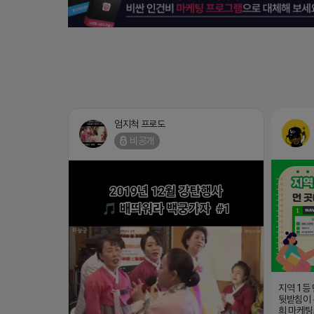
엄지척 프로도
비공개
지역 1등
뒷받침이 
희 마케팅