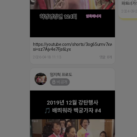
파트너가
2024-09-2
https://youtube.com/shorts/3og65umv7xw?
si=sz7Ajv4e7Fjs6Lyx
2026-04-18 11:13
댓글: 0개
엄지척 프로도
비공개