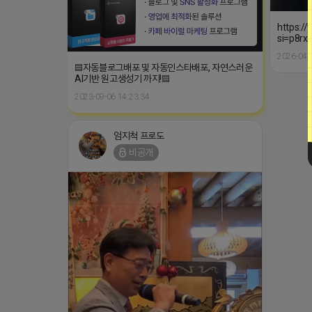
https:/
si=p8r
2026-04-
▤자동블로그배포 및 자동인스타배포, 자연스러운
AI기반 원고생성기 까지!▤
2023-09-06 14:23:34
엄지척 프로도
비공개