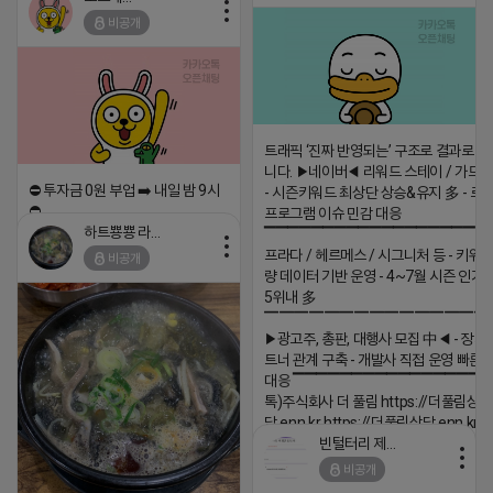
비공개
트래픽 ‘진짜 반영되는’ 구조로 결과로 
니다. ▶네이버◀ 리워드 스테이 / 가드 /
⛔️ 투자금 0원 부업 ➡️ 내일 밤 9시
- 시즌키워드 최상단 상승&유지 多 - 로
⛔️
프로그램 이슈 민감 대응
하트뿅뿅 라이언
▔▔▔▔▔▔▔▔▔▔▔▔▔▔▔▔▔▔ 
2026-04-18 17:23
프라다 / 헤르메스 / 시그니처 등 - 키워
비공개
댓글:20개
량 데이터 기반 운영 - 4~7월 시즌 인기
5위내 多
▔▔▔▔▔▔▔▔▔▔▔▔▔▔▔
▶광고주, 총판, 대행사 모집 中◀ - 장기
트너 관계 구축 - 개발사 직접 운영 빠른
대응 ▔▔▔▔▔▔▔▔▔▔▔▔▔▔▔▔▔▔
톡)주식회사 더 풀림 https://더풀림상
담.enn.kr https://더풀림상담.enn.kr
빈털터리 제이지
2026-04-18 17:26
비공개
댓글:20개