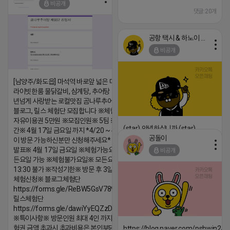
비공개
댓글:20개
댓글:20개
공항 택시 & 하노이 렌트카
비공개
[남양주/화도읍] 마석역 바로앞 넓은 매장과, 프
라이빗한룸 물닭갈비, 삼계탕, 추어탕 맛집 10
년넘게 사랑받는 로컬맛집 곰나루추어탕에서
블로그, 릴스 체험단 모집합니다 ※체험메뉴※
자유이용권 5만원 ※모집인원※ 5팀 ※모집기
(star) 안녕하십니까 (star)
간※ 4월 17일 금요일 까지 *4/20 ~ 4/26 사
공돌이
이 방문 가능하신분만 신청해주세요* ※체험단
2026-04-18 17:12
발표※ 4월 17일 금요일 ※체험가능요일※ 모
비공개
댓글:20개
든요일 가능 ※체험불가요일※ 모든요일 12 ~
13:30 불가 ※작성기한※ 방문 후 3일 이내 ※
체험신청※ 블로그체험단
https://forms.gle/ReBW5GsV789ur2Pz6
릴스체험단
https://forms.gle/dawiYyEQZzDdqf8W8
※특이사항※ 방문인원 최대 4인 까지 가능 체
험권 금액 초과시 초과비용은 본인부담입니다.
https://blog.naver.com/pshwin2/