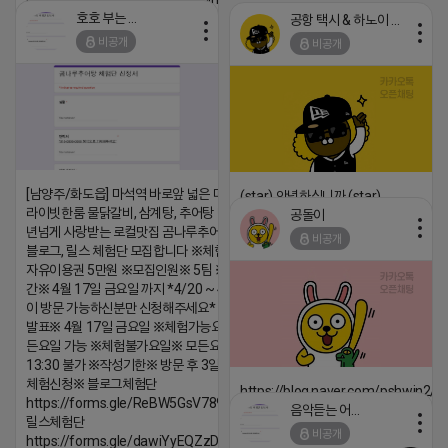
호호 부는 튜브
공항 택시 & 하노이 렌트카
2026-04-18 17:15
비공개
비공개
댓글:20개
[남양주/화도읍] 마석역 바로앞 넓은 매장과, 프
(star) 안녕하십니까 (star)
라이빗한룸 물닭갈비, 삼계탕, 추어탕 맛집 10
공돌이
2026-04-18 17:12
년넘게 사랑받는 로컬맛집 곰나루추어탕에서
비공개
블로그, 릴스 체험단 모집합니다 ※체험메뉴※
댓글:20개
자유이용권 5만원 ※모집인원※ 5팀 ※모집기
간※ 4월 17일 금요일 까지 *4/20 ~ 4/26 사
이 방문 가능하신분만 신청해주세요* ※체험단
발표※ 4월 17일 금요일 ※체험가능요일※ 모
든요일 가능 ※체험불가요일※ 모든요일 12 ~
13:30 불가 ※작성기한※ 방문 후 3일 이내 ※
체험신청※ 블로그체험단
https://blog.naver.com/pshwin2/
https://forms.gle/ReBW5GsV789ur2Pz6
음악듣는 어피치
2026-04-18 17:12
릴스체험단
비공개
https://forms.gle/dawiYyEQZzDdqf8W8
댓글:20개