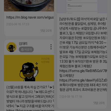
https://m.blog.naver.com/wlgus1647/224253846149
[남양주/화도읍] 마석역 바로앞 넓은 매장
라이빗한룸 물닭갈비, 삼계탕, 추어탕 맛집
2026-04-18 17:23
년넘게 사랑받는 로컬맛집 곰나루추어
댓글:20개
블로그, 릴스 체험단 모집합니다 ※체험
자유이용권 5만원 ※모집인원※ 5팀 ※
간※ 4월 17일 금요일 까지 *4/20 ~ 4/
김대리
이 방문 가능하신분만 신청해주세요* 
비공개
발표※ 4월 17일 금요일 ※체험가능요일
든요일 가능 ※체험불가요일※ 모든요일 1
13:30 불가 ※작성기한※ 방문 후 3일 
체험신청※ 블로그체험단
https://forms.gle/ReBW5GsV789u
릴스체험단
https://forms.gle/dawiYyEQZzDd
※특이사항※ 방문인원 최대 4인 까지 가
(선물)쇼핑몰 계속 하실 건가요? ╰➤열심히 해도 안되는
험권 금액 초과시 초과비용은 본인부담입
이유? 딱 하나입니다. ╰➤레드오션? 아니요! ╰➤모두 같은
방식으로 팔고 있어서 그래요! (하트)이번엔 다릅니다. ╰➤
2026-04-18 17:18
방법이 아니라 방향을 바꿔드립니다 ╰➤4월 21일(화) 저
댓글:20개
녁9시 ╰➤지금 구조를 바꿀 마지막 기회
https://blog.naver.com/eocomim/224250518436