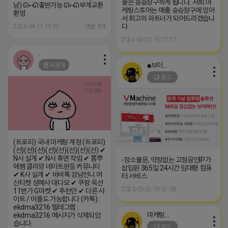
출은 승승장구하게 됩니다. 저희 마
남) ᘏ⑅ᘏ좋반가능 ᘏ⑅ᘏ부계교환
케팅스토어는 매출 승승장구에 있어
환영
서 최고의 파트너가 되어드리겠습니
다.
2026-04-17 19:55
댓글: 0개
2024-09-20 15:17:27
.
■브이머신■
비공개
광고
(트로피) 국내 마케팅 계정 (트로피)
(선)(선)(선)(선)(선)(선)(선)(선) ✔
N사 실계 ✔ N사 휴면 작업 ✔ 뽐뿌
-장소불문, 약정없는 고정공인IP가
에펨 클리앙 네이트판등 커뮤니티
삽입된 365일 24시간 임대형 컴퓨
✔ K사 실계 ✔ 바비톡 강남언니 여
터 서비스
신티켓 성예사 대다모 ✔ 쿠팡 옥션
2023-09-05 19:01:58
11번가 G마켓 ✔ 추천인 ✔ 다른 사
이트 / 어플도 가능합니다 (카톡) :
ekdma3216 텔레그램 :
마케팅스토어
ekdma3216 메시지가 삭제되었
습니다.
광고