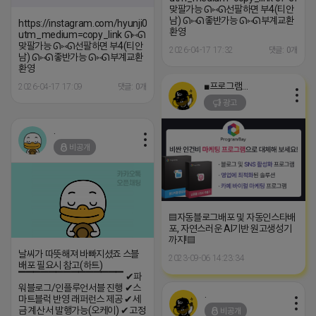
맞팔가능 ᘏ⑅ᘏ선팔하면 부4(티안
남) ᘏ⑅ᘏ좋반가능 ᘏ⑅ᘏ부계교환
https://instagram.com/hyunji048?
환영
utm_medium=copy_link ᘏ⑅ᘏ
맞팔가능 ᘏ⑅ᘏ선팔하면 부4(티안
2026-04-17 17:32
댓글: 0개
남) ᘏ⑅ᘏ좋반가능 ᘏ⑅ᘏ부계교환
환영
■프로그램베이■
2026-04-17 17:09
댓글: 0개
광고
.
비공개
▤자동블로그배포 및 자동인스타배
포, 자연스러운 AI기반 원고생성기
까지!▤
날씨가 따뜻해져 바빠지셨죠 스블
2023-09-06 14:23:34
배포 필요시 참고(하트)
▔▔▔▔▔▔▔▔▔▔▔▔▔▔ ✔파
워블로그/인플루언서블 진행 ✔스
.
마트블럭 반영 래퍼런스 제공 ✔세
금 계산서 발행가능(오케이) ✔고정
비공개