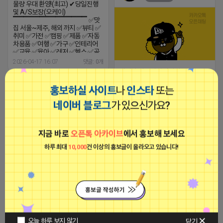
물량 우대 환영!(최고) ✔당일진행
및 A/S보장(오케이)
▔▔▔▔▔▔▔▔▔▔▔▔▔▔ ✅맛
집 서울~제주, 해외 까지 ✅뷰티 ✅
취미 ✅가전 ✅캠핑 ✅제품 ✅자동
차용품 ✅여행 ✅가구 ✅인테리어
✅교육 ✅육아 ✅레저 ✅헬스 ✅골
프 ✅펜션 ✅공항 주차대행 등 ok
2026-04-17 16:07
댓글: 0개
▔▔▔▔▔▔▔▔▔▔▔▔▔▔
날씨가 따뜻해져 바빠지셨죠 스블
▔▔▔▔▔▔▔▔▔▔▔▔▔▔ (카
배포 필요시 참고(하트)
톡) zzxxcc8 (콜) 상시문의 가능
■아이피몬스터■
▔▔▔▔▔▔▔▔▔▔▔▔▔▔ ✔파
홍보하실 사이트
나
인스타
또는
▔▔▔▔▔▔▔▔▔▔▔▔▔▔ 카카
워블로그/인플루언서블 진행 ✔스
광고
오톡 운영 정책을 준수하고, 표시 광
네이버 블로그
가 있으신가요?
마트블럭 반영 래퍼런스 제공 ✔세
고의 공정화 등 법률 위반에 반하는
금 계산서 발행가능(오케이) ✔고정
불법 마케팅 서비스는 진행하지 않
물량 우대 환영!(최고) ✔당일진행
습니다.
및 A/S보장(오케이)
지금 바로
오픈톡 아카이브
에서 홍보해 보세요
▔▔▔▔▔▔▔▔▔▔▔▔▔▔ ✅맛
집 서울~제주, 해외 까지 ✅뷰티 ✅
하루 최대
10,000
건 이상의 홍보글이 올라오고 있습니다!
취미 ✅가전 ✅캠핑 ✅제품 ✅자동
차용품 ✅여행 ✅가구 ✅인테리어
✅교육 ✅육아 ✅레저 ✅헬스 ✅골
프 ✅펜션 ✅공항 주차대행 등 ok
2026-04-17 16:04
댓글: 0개
[아이피몬스터] 전국 최저가 마케팅
▔▔▔▔▔▔▔▔▔▔▔▔▔▔
용 KT아이피서비스!!
▔▔▔▔▔▔▔▔▔▔▔▔▔▔ (카
톡) zzxxcc8 (콜) 상시문의 가능
2023-09-06 14:23:39
▔▔▔▔▔▔▔▔▔▔▔▔▔▔ 카카
.
오톡 운영 정책을 준수하고, 표시 광
비공개
오늘 하루 보지 않기
닫기