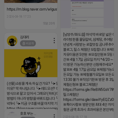
https://m.blog.naver.com/wlgus1647/224253846149
2026-04-18 17:23
댓글:20개
[남양주/화도읍] 마석역 바로앞 넓은 매장
김대리
라이빗한룸 물닭갈비, 삼계탕, 추어탕 맛집
비공개
년넘게 사랑받는 로컬맛집 곰나루추어
블로그, 릴스 체험단 모집합니다 ※체험
자유이용권 5만원 ※모집인원※ 5팀 ※
간※ 4월 17일 금요일 까지 *4/20 ~ 4/
이 방문 가능하신분만 신청해주세요* 
발표※ 4월 17일 금요일 ※체험가능요일
든요일 가능 ※체험불가요일※ 모든요일 1
13:30 불가 ※작성기한※ 방문 후 3일 
(선물)쇼핑몰 계속 하실 건가요? ╰➤열심히 해도 안되는
체험신청※ 블로그체험단
이유? 딱 하나입니다. ╰➤레드오션? 아니요! ╰➤모두 같은
https://forms.gle/ReBW5GsV789u
방식으로 팔고 있어서 그래요! (하트)이번엔 다릅니다. ╰➤
릴스체험단
방법이 아니라 방향을 바꿔드립니다 ╰➤4월 21일(화) 저
https://forms.gle/dawiYyEQZzDd
녁9시 ╰➤지금 구조를 바꿀 마지막 기회
※특이사항※ 방문인원 최대 4인 까지 가
https://blog.naver.com/eocomim/224250518436
험권 금액 초과시 초과비용은 본인부담입
호호 부는 튜브
2026-04-18 17:15
2026-04-18 17:18