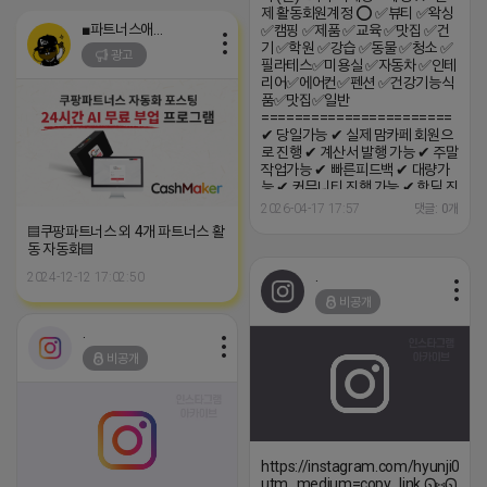
제 활동회원계정 ⭕ ✅뷰티 ✅왁싱
■파트너스애드온■
✅캠핑 ✅제품 ✅교육 ✅맛집 ✅건
기 ✅학원 ✅강습 ✅동물 ✅청소 ✅
광고
필라테스✅미용실 ✅자동차 ✅인테
리어✅에어컨✅펜션 ✅건강기능식
품✅맛집✅일반
=======================
✔ 당일가능 ✔ 실제 맘카페 회원으
로 진행 ✔ 계산서 발행 가능 ✔ 주말
작업가능 ✔ 빠른피드백 ✔ 대량가
능 ✔ 커뮤니티 진행 가능 ✔ 핫딜 진
행 가능 24시간 빠른 상담 (카톡)
2026-04-17 17:57
댓글: 0개
kkumda_marketing
▤쿠팡파트너스 외 4개 파트너스 활
동 자동화▤
.
2024-12-12 17:02:50
비공개
.
비공개
https://instagram.com/hyunji048?
utm_medium=copy_link ᘏ⑅ᘏ