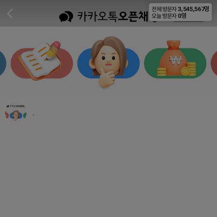
3,545,567명
전체 방문자
비공개
0명
오늘 방문자
.