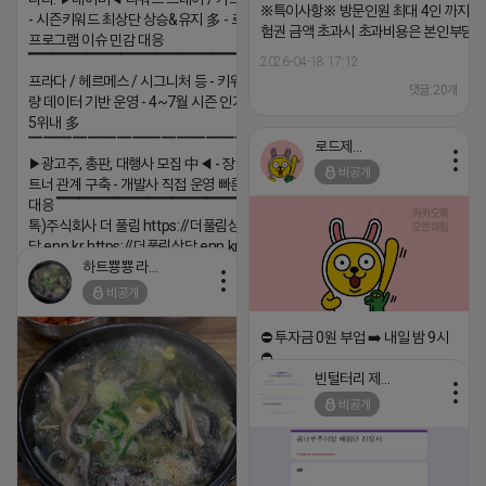
※특이사항※ 방문인원 최대 4인 까지 가
- 시즌키워드 최상단 상승&유지 多 - 로직변화,
험권 금액 초과시 초과비용은 본인부담입
프로그램 이슈 민감 대응
▔▔▔▔▔▔▔▔▔▔▔▔▔▔▔▔▔▔ ▶쿠팡◀
2026-04-18 17:12
프라다 / 헤르메스 / 시그니처 등 - 키워드 검색
댓글:20개
량 데이터 기반 운영 - 4~7월 시즌 인기 키워드
5위내 多
▔▔▔▔▔▔▔▔▔▔▔▔▔▔▔▔▔▔
로드제인
▶광고주, 총판, 대행사 모집 中◀ - 장기 협업 파
비공개
트너 관계 구축 - 개발사 직접 운영 빠른 피드백
대응 ▔▔▔▔▔▔▔▔▔▔▔▔▔▔▔▔▔▔ (카
톡)주식회사 더 풀림 https://더풀림상
담.enn.kr https://더풀림상담.enn.kr
하트뿅뿅 라이언
2026-04-18 17:26
비공개
댓글:20개
⛔️ 투자금 0원 부업 ➡️ 내일 밤 9시
⛔️
빈털터리 제이지
2026-04-18 17:23
비공개
댓글:20개