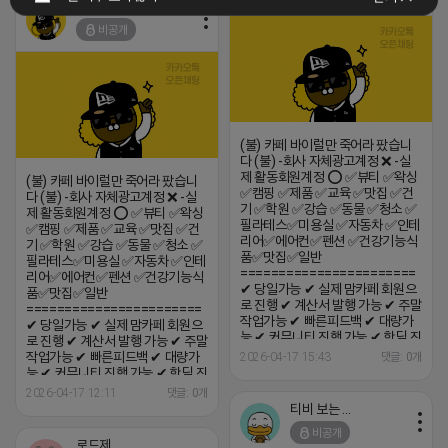
고의 공정화 등 법률 위반에 반하는
.
불법 마케팅 서비스는 진행하지 않
비공개
습니다.
(불) 카페 바이럴만 죽어라 팠습니
다 (불) -회사 자체광고계정 ❌ -실
제 활동회원계정 ⭕ ✅뷰티 ✅왁싱
(불) 카페 바이럴만 죽어라 팠습니
✅캠핑 ✅제품 ✅교육 ✅맛집 ✅건
다 (불) -회사 자체광고계정 ❌ -실
기 ✅학원 ✅강습 ✅동물 ✅청소 ✅
제 활동회원계정 ⭕ ✅뷰티 ✅왁싱
필라테스✅미용실 ✅자동차 ✅인테
✅캠핑 ✅제품 ✅교육 ✅맛집 ✅건
리어✅에어컨✅펜션 ✅건강기능식
기 ✅학원 ✅강습 ✅동물 ✅청소 ✅
품✅맛집✅일반
필라테스✅미용실 ✅자동차 ✅인테
=======================
리어✅에어컨✅펜션 ✅건강기능식
✔ 당일가능 ✔ 실제 맘카페 회원으
품✅맛집✅일반
로 진행 ✔ 계산서 발행 가능 ✔ 주말
=======================
작업가능 ✔ 빠른피드백 ✔ 대량가
✔ 당일가능 ✔ 실제 맘카페 회원으
능 ✔ 커뮤니티 진행 가능 ✔ 핫딜 진
로 진행 ✔ 계산서 발행 가능 ✔ 주말
행 가능 24시간 빠른 상담 (카톡)
작업가능 ✔ 빠른피드백 ✔ 대량가
2026-04-17 15:43
댓글: 0개
kkumda_marketing
능 ✔ 커뮤니티 진행 가능 ✔ 핫딜 진
행 가능 24시간 빠른 상담 (카톡)
2026-04-17 12:11
댓글: 0개
kkumda_marketing
티비 보는 라이언
비공개
로드제인