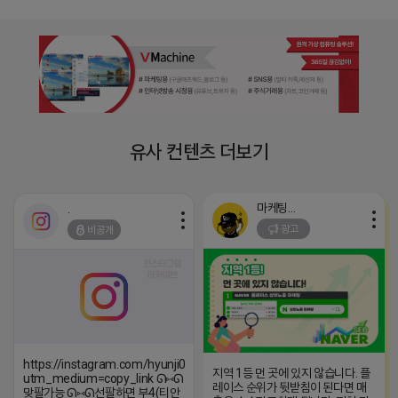
유사 컨텐츠 더보기
마케팅스토어
.
광고
비공개
https://instagram.com/hyunji048?
지역 1등 먼 곳에 있지 않습니다. 플
utm_medium=copy_link ᘏ⑅ᘏ
레이스 순위가 뒷받침이 된다면 매
맞팔가능 ᘏ⑅ᘏ선팔하면 부4(티안