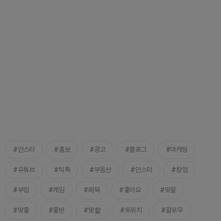
인스타
홍보
광고
블로그
마케팅
유튜브
틱톡
부동산
인스타
창업
부업
게임
페북
좋아요
맞팔
맞좋
좋반
맞핱
트위치
팔로우