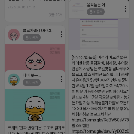
음악듣는 어피치
2026-04-18 17:13
2026-04-18 17:12
비공개
댓글:20개
댓글:20개
클로이랩/TOP CLASS
비공개
[남양주/화도읍] 마석역 바로앞 넓은 매장
라이빗한룸 물닭갈비, 삼계탕, 추어탕 맛집
년넘게 사랑받는 로컬맛집 곰나루추어
블로그, 릴스 체험단 모집합니다 ※체험
티비 보는 라이언
자유이용권 5만원 ※모집인원※ 5팀 ※
비공개
간※ 4월 17일 금요일 까지 *4/20 ~ 4/
2026-04-18 17:05
댓글:20개
이 방문 가능하신분만 신청해주세요* 
발표※ 4월 17일 금요일 ※체험가능요일
든요일 가능 ※체험불가요일※ 모든요일 1
13:30 불가 ※작성기한※ 방문 후 3일 
체험신청※ 블로그체험단
https://forms.gle/ReBW5GsV789u
릴스체험단
트래픽 ‘진짜 반영되는’ 구조로 결과로 보여드립
https://forms.gle/dawiYyEQZzDd
니다. ▶네이버◀ 리워드 스테이 / 가드 / 자몽 등