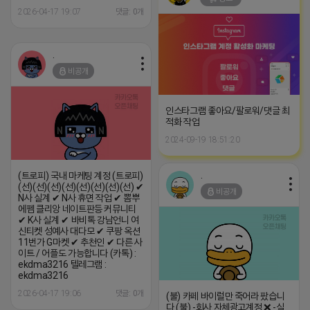
2026-04-17 19:07
댓글: 0개
.
비공개
인스타그램 좋아요/팔로워/댓글 최
적화 작업
2024-09-19 18:51:20
.
(트로피) 국내 마케팅 계정 (트로피)
(선)(선)(선)(선)(선)(선)(선)(선) ✔
비공개
N사 실계 ✔ N사 휴면 작업 ✔ 뽐뿌
에펨 클리앙 네이트판등 커뮤니티
✔ K사 실계 ✔ 바비톡 강남언니 여
신티켓 성예사 대다모 ✔ 쿠팡 옥션
11번가 G마켓 ✔ 추천인 ✔ 다른 사
이트 / 어플도 가능합니다 (카톡) :
ekdma3216 텔레그램 :
ekdma3216
2026-04-17 19:06
댓글: 0개
(불) 카페 바이럴만 죽어라 팠습니
다 (불) -회사 자체광고계정 ❌ -실