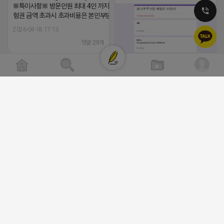
※특이사항※ 방문인원 최대 4인 까지 가능 체
험권 금액 초과시 초과비용은 본인부담입니다.
2026-04-18 17:13
댓글:20개
클로이랩/TOP CLASS
[남양주/화도읍] 마석역 바로앞 넓은 매장
라이빗한룸 물닭갈비, 삼계탕, 추어탕 맛집
비공개
년넘게 사랑받는 로컬맛집 곰나루추어
블로그, 릴스 체험단 모집합니다 ※체험
자유이용권 5만원 ※모집인원※ 5팀 ※
간※ 4월 17일 금요일 까지 *4/20 ~ 4/
이 방문 가능하신분만 신청해주세요* 
발표※ 4월 17일 금요일 ※체험가능요일
든요일 가능 ※체험불가요일※ 모든요일 1
13:30 불가 ※작성기한※ 방문 후 3일 
2026-04-18 17:05
댓글:20개
체험신청※ 블로그체험단
https://forms.gle/ReBW5GsV789u
릴스체험단
https://forms.gle/dawiYyEQZzDd
※특이사항※ 방문인원 최대 4인 까지 가
험권 금액 초과시 초과비용은 본인부담입