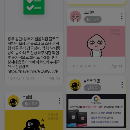
소심한 네오
비공개
광주 첨단/상무 계절음식점 블로그
체험단 모집 ✅ 블로그 포스팅 ✅체
험 제공 음식 갑오징어, 막회, 낙지탕
탕이 등 아래로 신청 해주시면 확인
후 순차적으로 회신드리겠습니다!
상세내용은 아래에서 확인해주세요
2026-04-14 18:13
댓글: 0개
^^ ✅신청링크
https://naver.me/GQGW6J7N
2026-04-15 09:29
댓글: 0개
■프로그램베이■
광고
소심한 네오
비공개