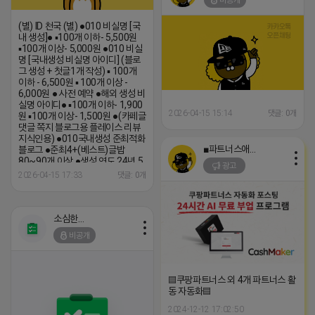
비공개
(별) ID 천국 (별) ●010 비실명 [국
내 생성]● ▪100개 이하- 5,500원
▪100개 이상- 5,000원 ●010 비실
명 [국내생성 비실명 아이디] (블로
그 생성 + 첫글1개 작성) ▪ 100개
이하 - 6,500원 ▪ 100개 이상 -
6,000원 ● 사전 예약 ●해외 생성 비
실명 아이디● ▪100개 이하- 1,900
2026-04-15 15:14
댓글: 0개
원 ▪100개 이상- 1,500원 ●(카페글
댓글 쪽지 블로그용 플레이스 리뷰
지식인용) ●010국내생성 준최적화
■파트너스애드온■
블로그 ●준최4+(베스트)글밥
80~90개 이상 ●생성 연도 24년 5
광고
월 (텔레) HH4846 (카톡)
2026-04-15 17:33
댓글: 0개
HH4846
소심한 네오
비공개
▤쿠팡파트너스 외 4개 파트너스 활
동 자동화▤
2024-12-12 17:02:50