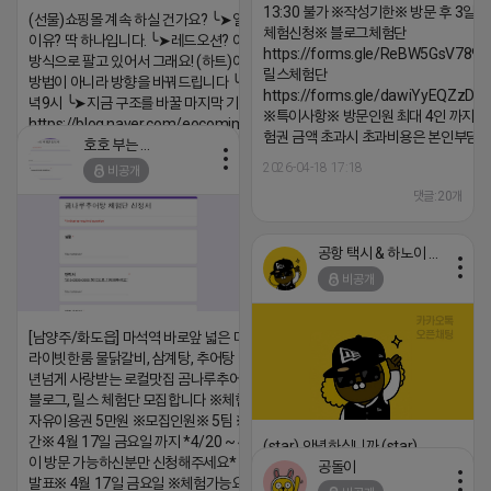
13:30 불가 ※작성기한※ 방문 후 3일 
(선물)쇼핑몰 계속 하실 건가요? ╰➤열심히 해도 안되는
체험신청※ 블로그체험단
이유? 딱 하나입니다. ╰➤레드오션? 아니요! ╰➤모두 같은
https://forms.gle/ReBW5GsV789u
방식으로 팔고 있어서 그래요! (하트)이번엔 다릅니다. ╰➤
릴스체험단
방법이 아니라 방향을 바꿔드립니다 ╰➤4월 21일(화) 저
https://forms.gle/dawiYyEQZzDd
녁9시 ╰➤지금 구조를 바꿀 마지막 기회
※특이사항※ 방문인원 최대 4인 까지 가
https://blog.naver.com/eocomim/224250518436
험권 금액 초과시 초과비용은 본인부담입
호호 부는 튜브
2026-04-18 17:15
2026-04-18 17:18
비공개
댓글:20개
댓글:20개
공항 택시 & 하노이 렌트카
비공개
[남양주/화도읍] 마석역 바로앞 넓은 매장과, 프
라이빗한룸 물닭갈비, 삼계탕, 추어탕 맛집 10
년넘게 사랑받는 로컬맛집 곰나루추어탕에서
블로그, 릴스 체험단 모집합니다 ※체험메뉴※
자유이용권 5만원 ※모집인원※ 5팀 ※모집기
간※ 4월 17일 금요일 까지 *4/20 ~ 4/26 사
(star) 안녕하십니까 (star)
이 방문 가능하신분만 신청해주세요* ※체험단
공돌이
2026-04-18 17:12
발표※ 4월 17일 금요일 ※체험가능요일※ 모