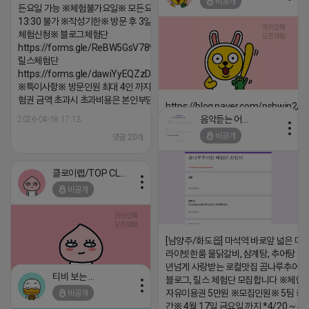
비공개
든요일 가능 ※체험불가요일※ 모든요일 12 ~
댓글:20개
13:30 불가 ※작성기한※ 방문 후 3일 이내 ※
체험신청※ 블로그체험단
https://forms.gle/ReBW5GsV789ur2Pz6
릴스체험단
https://forms.gle/dawiYyEQZzDdqf8W8
※특이사항※ 방문인원 최대 4인 까지 가능 체
험권 금액 초과시 초과비용은 본인부담입니다.
https://blog.naver.com/pshwin2/
음악듣는 어피치
2026-04-18 17:13
2026-04-18 17:12
비공개
댓글:20개
댓글:20개
클로이랩/TOP CLASS
비공개
[남양주/화도읍] 마석역 바로앞 넓은 매장
라이빗한룸 물닭갈비, 삼계탕, 추어탕 맛집
년넘게 사랑받는 로컬맛집 곰나루추어
티비 보는 라이언
블로그, 릴스 체험단 모집합니다 ※체험
자유이용권 5만원 ※모집인원※ 5팀 ※
비공개
2026-04-18 17:05
댓글:20개
간※ 4월 17일 금요일 까지 *4/20 ~ 4/