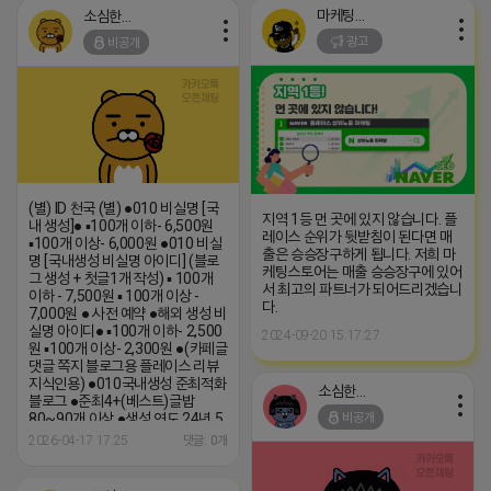
마케팅스토어
소심한 네오
광고
비공개
(별) ID 천국 (별) ●010 비실명 [국
지역 1등 먼 곳에 있지 않습니다. 플
내 생성]● ▪100개 이하- 6,500원
레이스 순위가 뒷받침이 된다면 매
▪100개 이상- 6,000원 ●010 비실
출은 승승장구하게 됩니다. 저희 마
명 [국내생성 비실명 아이디] (블로
케팅스토어는 매출 승승장구에 있어
그 생성 + 첫글1개 작성) ▪ 100개
서 최고의 파트너가 되어드리겠습니
이하 - 7,500원 ▪ 100개 이상 -
다.
7,000원 ● 사전 예약 ●해외 생성 비
실명 아이디● ▪100개 이하- 2,500
2024-09-20 15:17:27
원 ▪100개 이상- 2,300원 ●(카페글
댓글 쪽지 블로그용 플레이스 리뷰
지식인용) ●010국내생성 준최적화
소심한 네오
블로그 ●준최4+(베스트)글밥
비공개
80~90개 이상 ●생성 연도 24년 5
월 (텔레) HH4846 (카톡)
2026-04-17 17:25
댓글: 0개
HH4846