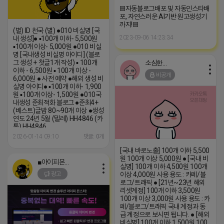
▤자동블로그배포 및 자동인스타배
포, 자연스러운 AI기반 원고생성기
까지!▤
(별) ID 천국 (별) ●010 비실명 [국
2023-09-06 14:23:34
내 생성]● ▪100개 이하- 5,500원
▪100개 이상- 5,000원 ●010 비실
명 [국내생성 비실명 아이디] (블로
그 생성 + 첫글1개 작성) ▪ 100개
소심한 네오
이하 - 6,500원 ▪ 100개 이상 -
비공개
6,000원 ● 사전 예약 ●해외 생성 비
실명 아이디● ▪100개 이하- 1,900
원 ▪100개 이상- 1,500원 ●010국
내생성 준최적화 블로그 ●준최4+
(베스트)글밥 80~90개 이상 ●생성
연도 24년 5월 (텔레) HH4846 (카
톡) HH4846
2026-01-14 09:10
댓글: 0개
[국내 바로노출] 100개 이하 5,500
원 100개 이상 5,000원 ● [국내 비
■아이피몬스터■
실명] 100개 이하 4,500원 100개
광고
이상 4,000원 사용 용도 : 카페/블
로그/트래픽 ● [21년~23년 해외
리셋계정] 100개 이하 3,500원
100개 이상 3,000원 사용 용도 : 카
페/블로그/트래픽 국내 계정과 동
급 계정으로 보시면 됩니다. ● [해외
비실명] 100개 이하 1,500원 100