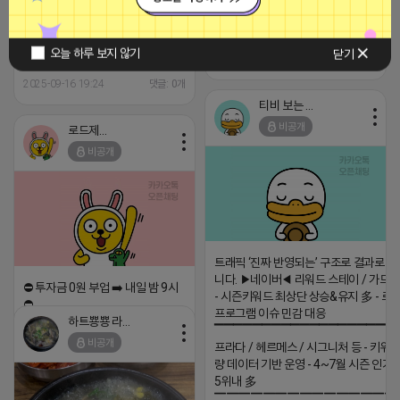
(일 2천건 이상 -> 320원 20% 할
개 이상 1,300원 500개 이상
인) 삭제요청 시 당일 삭제 가능 반
1,100원 사용 용도 : 블로그/지식
영율 최고! 현재 생성일 보유 수량
인/쪽지/메일 등 ※최소구매 수량
24년 3300개 25년 1300개 [안내
오늘 하루 보지 않기
닫기
없습니다. 꾸준히 구매해주시는 대
2025-10-20 09:46
댓글: 0개
& 문의] 카톡: djdnffla302
표님들 단가조정도 해드리고 있습
니다 초보 마케터,대표님들 연락 주
2025-09-16 19:24
댓글: 0개
시면 용도에 맞는 계정 안내 도와드
티비 보는 라이언
리겠습니다. (카톡) Mks0628
비공개
로드제인
비공개
트래픽 ‘진짜 반영되는’ 구조로 결과로 
니다. ▶네이버◀ 리워드 스테이 / 가드 /
⛔️ 투자금 0원 부업 ➡️ 내일 밤 9시
- 시즌키워드 최상단 상승&유지 多 - 로
⛔️
프로그램 이슈 민감 대응
하트뿅뿅 라이언
2026-04-18 17:23
▔▔▔▔▔▔▔▔▔▔▔▔▔▔▔▔▔▔ 
비공개
프라다 / 헤르메스 / 시그니처 등 - 키워
댓글:20개
량 데이터 기반 운영 - 4~7월 시즌 인기
5위내 多
▔▔▔▔▔▔▔▔▔▔▔▔▔▔▔