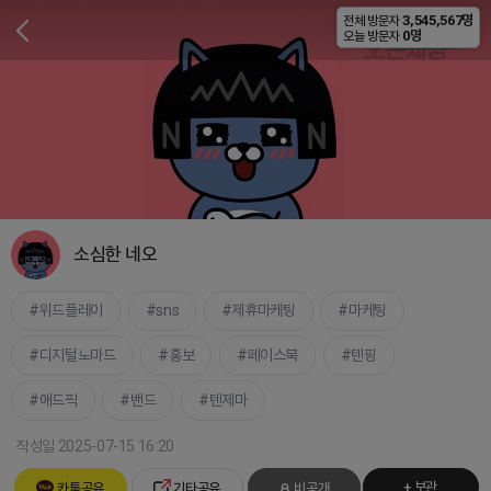
3,545,567명
전체 방문자
비공개
0명
오늘 방문자
소심한 네오
위드플레이
sns
제휴마케팅
마케팅
디지털노마드
홍보
페이스북
텐핑
애드픽
밴드
텐제마
작성일 2025-07-15 16:20
+ 보관
카톡공유
기타공유
비공개