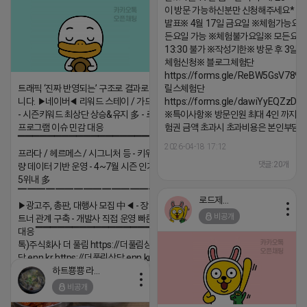
이 방문 가능하신분만 신청해주세요* 
발표※ 4월 17일 금요일 ※체험가능요일
든요일 가능 ※체험불가요일※ 모든요일 1
13:30 불가 ※작성기한※ 방문 후 3일 
체험신청※ 블로그체험단
https://forms.gle/ReBW5GsV789u
트래픽 ‘진짜 반영되는’ 구조로 결과로 보여드립
릴스체험단
니다. ▶네이버◀ 리워드 스테이 / 가드 / 자몽 등
https://forms.gle/dawiYyEQZzDd
- 시즌키워드 최상단 상승&유지 多 - 로직변화,
※특이사항※ 방문인원 최대 4인 까지 가
프로그램 이슈 민감 대응
험권 금액 초과시 초과비용은 본인부담입
▔▔▔▔▔▔▔▔▔▔▔▔▔▔▔▔▔▔ ▶쿠팡◀
2026-04-18 17:12
프라다 / 헤르메스 / 시그니처 등 - 키워드 검색
댓글:20개
량 데이터 기반 운영 - 4~7월 시즌 인기 키워드
5위내 多
▔▔▔▔▔▔▔▔▔▔▔▔▔▔▔▔▔▔
로드제인
▶광고주, 총판, 대행사 모집 中◀ - 장기 협업 파
비공개
트너 관계 구축 - 개발사 직접 운영 빠른 피드백
대응 ▔▔▔▔▔▔▔▔▔▔▔▔▔▔▔▔▔▔ (카
톡)주식회사 더 풀림 https://더풀림상
담.enn.kr https://더풀림상담.enn.kr
하트뿅뿅 라이언
2026-04-18 17:26
비공개
댓글:20개