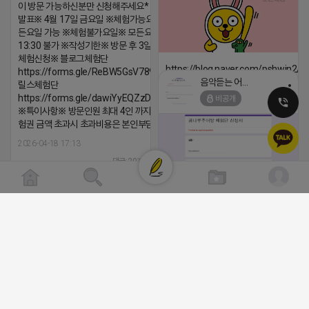
이 방문 가능하신분만 신청해주세요* ※체험단
발표※ 4월 17일 금요일 ※체험가능요일※ 모
든요일 가능 ※체험불가요일※ 모든요일 12 ~
13:30 불가 ※작성기한※ 방문 후 3일 이내 ※
체험신청※ 블로그체험단
https://blog.naver.com/pshwin2/
https://forms.gle/ReBW5GsV789ur2Pz6
음악듣는 어피치
릴스체험단
2026-04-18 17:12
https://forms.gle/dawiYyEQZzDdqf8W8
비공개
댓글:20개
※특이사항※ 방문인원 최대 4인 까지 가능 체
험권 금액 초과시 초과비용은 본인부담입니다.
2026-04-18 17:13
댓글:20개
클로이랩/TOP CLASS
[남양주/화도읍] 마석역 바로앞 넓은 매장
비공개
라이빗한룸 물닭갈비, 삼계탕, 추어탕 맛집
년넘게 사랑받는 로컬맛집 곰나루추어
블로그, 릴스 체험단 모집합니다 ※체험
자유이용권 5만원 ※모집인원※ 5팀 ※
간※ 4월 17일 금요일 까지 *4/20 ~ 4/
이 방문 가능하신분만 신청해주세요* 
발표※ 4월 17일 금요일 ※체험가능요일
든요일 가능 ※체험불가요일※ 모든요일 1