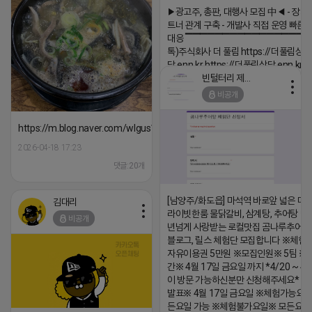
▶광고주, 총판, 대행사 모집 中◀ - 장기
트너 관계 구축 - 개발사 직접 운영 빠른
대응 ▔▔▔▔▔▔▔▔▔▔▔▔▔▔▔▔▔▔
톡)주식회사 더 풀림 https://더풀림상
담.enn.kr https://더풀림상담.enn.kr
빈털터리 제이지
2026-04-18 17:26
비공개
댓글:20개
https://m.blog.naver.com/wlgus1647/224253846149
2026-04-18 17:23
댓글:20개
[남양주/화도읍] 마석역 바로앞 넓은 매장
김대리
라이빗한룸 물닭갈비, 삼계탕, 추어탕 맛집
비공개
년넘게 사랑받는 로컬맛집 곰나루추어
블로그, 릴스 체험단 모집합니다 ※체험
자유이용권 5만원 ※모집인원※ 5팀 ※
간※ 4월 17일 금요일 까지 *4/20 ~ 4/
이 방문 가능하신분만 신청해주세요* 
발표※ 4월 17일 금요일 ※체험가능요일
든요일 가능 ※체험불가요일※ 모든요일 1