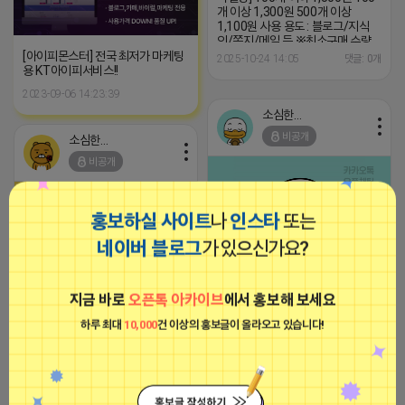
개 이상 1,300원 500개 이상
1,100원 사용 용도 : 블로그/지식
인/쪽지/메일 등 ※최소구매 수량
없습니다. ※세발 가능 초보 마케터,
[아이피몬스터] 전국 최저가 마케팅
2025-10-24 14:05
댓글: 0개
대표님들 연락 주시면 용도에 맞는
용 KT아이피서비스!!
계정 안내 도와드리겠습니다. (카
2023-09-06 14:23:39
톡) Mks0628
소심한 네오
비공개
소심한 네오
비공개
홍보하실 사이트
나
인스타
또는
네이버 블로그
가 있으신가요?
[국내 바로노출] 100개 이하 5,500
원 100개 이상 5,000원 ● [국내 비
지금 바로
오픈톡 아카이브
에서 홍보해 보세요
★ 플레이스 배포★ ● 반영율 Very
실명] 100개 이하 4,500원 100개
Good! ● ● 레퍼런스 전달 ● [당일
이상 4,000원 사용 용도 : 카페/블
하루 최대
10,000
건 이상의 홍보글이 올라오고 있습니다!
발행] 준최2~4 ▶ 스마트블록, 인기
로그/트래픽 ● [21년~23년 해외
글 발행 OK ■ 플레이스 스마트스토
리셋계정] 100개 이하 3,500원
어 블로그 배포 - 실시간 배포내역
100개 이상 3,000원 사용 용도 : 카
확인 가능 ㄴ 엑셀다운 가능 - 소량
페/블로그/트래픽 국내 계정과 동
접수 가능 - 누락율 최저 ▶카드배너
급 계정으로 보시면 됩니다. ● [해외
or 이미지 가져오기 가격 : 400원
비실명] 100개 이하 1,500원 100