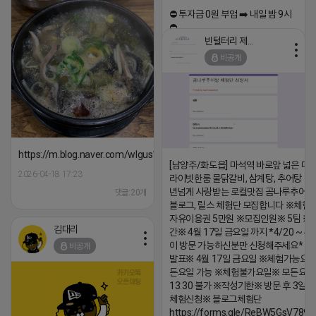
⛔️ 투자금 0원 부업 ➡️ 내일 밤 9시
⛔️
빈털터리 제이지
2026-04-18 17:23
비공개
댓글:20개
https://m.blog.naver.com/wlgus1647/224253846149
[남양주/화도읍] 마석역 바로앞 넓은 매장
2026-04-18 17:23
라이빗한룸 물닭갈비, 삼계탕, 추어탕 맛집
년넘게 사랑받는 로컬맛집 곰나루추어
댓글:20개
블로그, 릴스 체험단 모집합니다 ※체험
자유이용권 5만원 ※모집인원※ 5팀 ※
김대리
간※ 4월 17일 금요일 까지 *4/20 ~ 4/
이 방문 가능하신분만 신청해주세요* 
비공개
발표※ 4월 17일 금요일 ※체험가능요일
든요일 가능 ※체험불가요일※ 모든요일 1
13:30 불가 ※작성기한※ 방문 후 3일 
체험신청※ 블로그체험단
https://forms.gle/ReBW5GsV789u