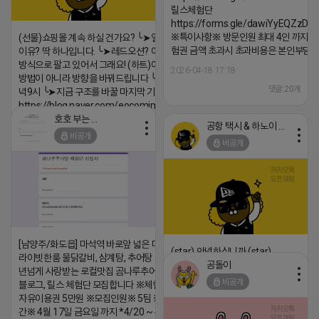
릴스체험단
https://forms.gle/dawiYyEQZzDd
※특이사항※ 방문인원 최대 4인 까지 가
(선물)쇼핑몰 계속 하실 건가요? ╰➤열심히 해도 안되는
험권 금액 초과시 초과비용은 본인부담입
이유? 딱 하나입니다. ╰➤레드오션? 아니요! ╰➤모두 같은
방식으로 팔고 있어서 그래요! (하트)이번엔 다릅니다. ╰➤
2026-04-18 17:18
방법이 아니라 방향을 바꿔드립니다 ╰➤4월 21일(화) 저
댓글:20개
녁9시 ╰➤지금 구조를 바꿀 마지막 기회
https://blog.naver.com/eocomim/224250518436
호호 부는 튜브
공항 택시 & 하노이 렌트카
2026-04-18 17:15
비공개
비공개
댓글:20개
[남양주/화도읍] 마석역 바로앞 넓은 매장과, 프
(star) 안녕하십니까 (star)
라이빗한룸 물닭갈비, 삼계탕, 추어탕 맛집 10
공돌이
년넘게 사랑받는 로컬맛집 곰나루추어탕에서
2026-04-18 17:12
비공개
블로그, 릴스 체험단 모집합니다 ※체험메뉴※
댓글:20개
자유이용권 5만원 ※모집인원※ 5팀 ※모집기
간※ 4월 17일 금요일 까지 *4/20 ~ 4/26 사