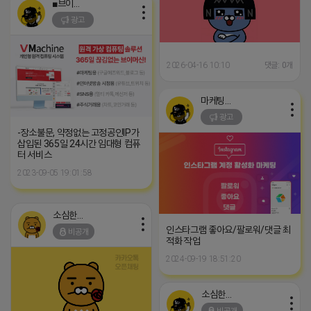
■브이머신■
광고
2026-04-16 10:10
댓글: 0개
마케팅스토어
광고
-장소불문, 약정없는 고정공인IP가
삽입된 365일 24시간 임대형 컴퓨
터 서비스
2023-09-05 19:01:58
소심한 네오
인스타그램 좋아요/팔로워/댓글 최
비공개
적화 작업
2024-09-19 18:51:20
소심한 네오