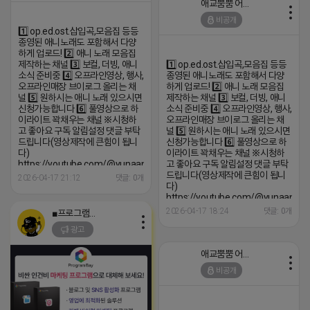
애교뿜뿜 어피치
비공개
1️⃣ op.ed.ost.삽입곡,모음집 등등
종영된 애니노래도 포함해서 다양
하게 업로드! 2️⃣ 애니 노래 모음집
제작하는 채널 3️⃣ 보컬, 더빙, 애니
1️⃣ op.ed.ost.삽입곡,모음집 등등
소식 준비중 4️⃣ 오프라인영상, 행사,
종영된 애니노래도 포함해서 다양
오프라인매장 브이로그 올리는 채
하게 업로드! 2️⃣ 애니 노래 모음집
널 5️⃣ 원하시는 애니 노래 있으시면
제작하는 채널 3️⃣ 보컬, 더빙, 애니
신청가능합니다 6️⃣ 풀영상으로 하
소식 준비중 4️⃣ 오프라인영상, 행사,
이라이트 꽉채우는 채널 ※시청하
오프라인매장 브이로그 올리는 채
고 좋아요 구독 알림설정 댓글 부탁
널 5️⃣ 원하시는 애니 노래 있으시면
드립니다(영상제작에 큰힘이 됩니
신청가능합니다 6️⃣ 풀영상으로 하
다)
이라이트 꽉채우는 채널 ※시청하
https://youtube.com/@yunaanimation?
고 좋아요 구독 알림설정 댓글 부탁
si=1q_QihwQFHRuOIIk
드립니다(영상제작에 큰힘이 됩니
2026-04-17 21:12
댓글: 0개
다)
https://youtube.com/@yunaanima
si=1q_QihwQFHRuOIIk
2026-04-17 18:24
댓글: 0개
■프로그램베이■
광고
애교뿜뿜 어피치
비공개