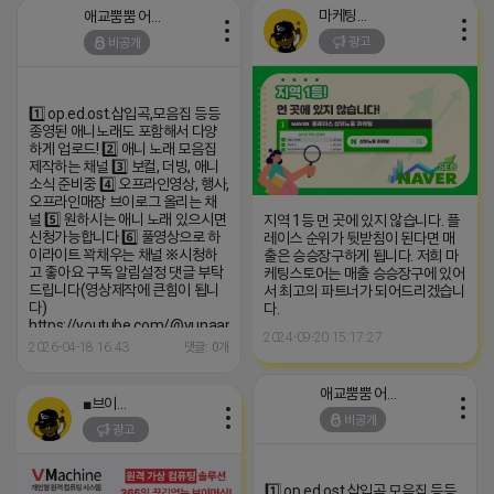
마케팅스토어
애교뿜뿜 어피치
광고
비공개
1️⃣ op.ed.ost.삽입곡,모음집 등등
종영된 애니노래도 포함해서 다양
하게 업로드! 2️⃣ 애니 노래 모음집
제작하는 채널 3️⃣ 보컬, 더빙, 애니
소식 준비중 4️⃣ 오프라인영상, 행사,
오프라인매장 브이로그 올리는 채
널 5️⃣ 원하시는 애니 노래 있으시면
지역 1등 먼 곳에 있지 않습니다. 플
신청가능합니다 6️⃣ 풀영상으로 하
레이스 순위가 뒷받침이 된다면 매
이라이트 꽉채우는 채널 ※시청하
출은 승승장구하게 됩니다. 저희 마
고 좋아요 구독 알림설정 댓글 부탁
케팅스토어는 매출 승승장구에 있어
드립니다(영상제작에 큰힘이 됩니
서 최고의 파트너가 되어드리겠습니
다)
다.
https://youtube.com/@yunaanimation?
2024-09-20 15:17:27
si=1q_QihwQFHRuOIIk
2026-04-18 16:43
댓글: 0개
애교뿜뿜 어피치
■브이머신■
비공개
광고
1️⃣ op.ed.ost.삽입곡,모음집 등등