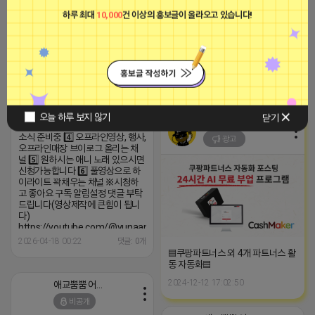
널 5️⃣ 원하시는 애니 노래 있으시면
하루 최대
10,000
건 이상의 홍보글이 올라오고 있습니다!
신청가능합니다 6️⃣ 풀영상으로 하
이라이트 꽉채우는 채널 ※시청하
애교뿜뿜 어피치
고 좋아요 구독 알림설정 댓글 부탁
비공개
드립니다(영상제작에 큰힘이 됩니
다)
https://youtube.com/@yunaanima
si=1q_QihwQFHRuOIIk
2026-04-18 11:28
댓글: 0개
1️⃣ op.ed.ost.삽입곡,모음집 등등
종영된 애니노래도 포함해서 다양
하게 업로드! 2️⃣ 애니 노래 모음집
오늘 하루 보지 않기
닫기
■파트너스애드온■
제작하는 채널 3️⃣ 보컬, 더빙, 애니
소식 준비중 4️⃣ 오프라인영상, 행사,
광고
오프라인매장 브이로그 올리는 채
널 5️⃣ 원하시는 애니 노래 있으시면
신청가능합니다 6️⃣ 풀영상으로 하
이라이트 꽉채우는 채널 ※시청하
고 좋아요 구독 알림설정 댓글 부탁
드립니다(영상제작에 큰힘이 됩니
다)
https://youtube.com/@yunaanimation?
si=1q_QihwQFHRuOIIk
2026-04-18 00:22
댓글: 0개
▤쿠팡파트너스 외 4개 파트너스 활
동 자동화▤
2024-12-12 17:02:50
애교뿜뿜 어피치
비공개