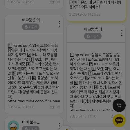
si=1q_QihwQFHRuOIIk
[아이피몬스터] 전국 최저가 마케팅
2026-04-17 16:01
댓글: 0개
용 KT아이피서비스!!
2023-09-06 14:23:39
애교뿜뿜 어피치
비공개
애교뿜뿜 어피치
비공개
1️⃣ op.ed.ost.삽입곡,모음집 등등
종영된 애니노래도 포함해서 다양
하게 업로드! 2️⃣ 애니 노래 모음집
1️⃣ op.ed.ost.삽입곡,모음집 등등
제작하는 채널 3️⃣ 보컬, 더빙, 애니
종영된 애니노래도 포함해서 다양
소식 준비중 4️⃣ 오프라인영상, 행사,
하게 업로드! 2️⃣ 애니 노래 모음집
오프라인매장 브이로그 올리는 채
제작하는 채널 3️⃣ 보컬, 더빙, 애니
널 5️⃣ 원하시는 애니 노래 있으시면
소식 준비중 4️⃣ 오프라인영상, 행사,
신청가능합니다 6️⃣ 풀영상으로 하
오프라인매장 브이로그 올리는 채
이라이트 꽉채우는 채널 ※시청하
널 5️⃣ 원하시는 애니 노래 있으시면
고 좋아요 구독 알림설정 댓글 부탁
신청가능합니다 6️⃣ 풀영상으로 하
드립니다(영상제작에 큰힘이 됩니
이라이트 꽉채우는 채널 ※시청하
다)
고 좋아요 구독 알림설정 댓글 부탁
https://youtube.com/@yunaanimation?
드립니다(영상제작에 큰힘이 됩니
si=1q_QihwQFHRuOIIk
다)
2026-04-17 15:00
댓글: 0개
https://youtube.com/@yunaanima
si=1q_QihwQFHRuOIIk
2026-04-17 14:10
댓글: 0개
티비 보는 라이언
비공개