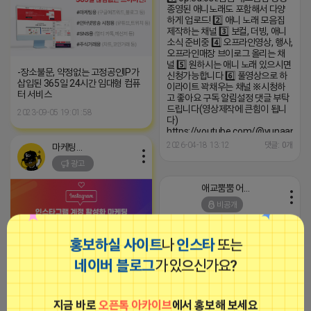
종영된 애니노래도 포함해서 다양
하게 업로드! 2️⃣ 애니 노래 모음집
제작하는 채널 3️⃣ 보컬, 더빙, 애니
소식 준비중 4️⃣ 오프라인영상, 행사,
오프라인매장 브이로그 올리는 채
널 5️⃣ 원하시는 애니 노래 있으시면
-장소불문, 약정없는 고정공인IP가
신청가능합니다 6️⃣ 풀영상으로 하
삽입된 365일 24시간 임대형 컴퓨
이라이트 꽉채우는 채널 ※시청하
터 서비스
고 좋아요 구독 알림설정 댓글 부탁
드립니다(영상제작에 큰힘이 됩니
2023-09-05 19:01:58
다)
https://youtube.com/@yunaanima
si=1q_QihwQFHRuOIIk
2026-04-18 13:12
댓글: 0개
마케팅스토어
광고
애교뿜뿜 어피치
비공개
홍보하실 사이트
나
인스타
또는
1️⃣ op.ed.ost.삽입곡,모음집 등등
종영된 애니노래도 포함해서 다양
네이버 블로그
가 있으신가요?
하게 업로드! 2️⃣ 애니 노래 모음집
인스타그램 좋아요/팔로워/댓글 최
제작하는 채널 3️⃣ 보컬, 더빙, 애니
적화 작업
소식 준비중 4️⃣ 오프라인영상, 행사,
지금 바로
오픈톡 아카이브
에서 홍보해 보세요
오프라인매장 브이로그 올리는 채
2024-09-19 18:51:20