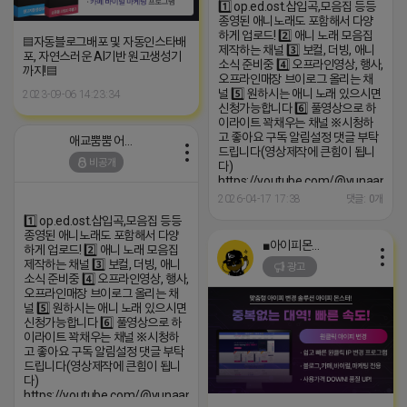
1️⃣ op.ed.ost.삽입곡,모음집 등등
종영된 애니노래도 포함해서 다양
하게 업로드! 2️⃣ 애니 노래 모음집
▤자동블로그배포 및 자동인스타배
제작하는 채널 3️⃣ 보컬, 더빙, 애니
포, 자연스러운 AI기반 원고생성기
소식 준비중 4️⃣ 오프라인영상, 행사,
까지!▤
오프라인매장 브이로그 올리는 채
널 5️⃣ 원하시는 애니 노래 있으시면
2023-09-06 14:23:34
신청가능합니다 6️⃣ 풀영상으로 하
이라이트 꽉채우는 채널 ※시청하
고 좋아요 구독 알림설정 댓글 부탁
애교뿜뿜 어피치
드립니다(영상제작에 큰힘이 됩니
비공개
다)
https://youtube.com/@yunaanima
si=1q_QihwQFHRuOIIk
2026-04-17 17:38
댓글: 0개
1️⃣ op.ed.ost.삽입곡,모음집 등등
종영된 애니노래도 포함해서 다양
■아이피몬스터■
하게 업로드! 2️⃣ 애니 노래 모음집
제작하는 채널 3️⃣ 보컬, 더빙, 애니
광고
소식 준비중 4️⃣ 오프라인영상, 행사,
오프라인매장 브이로그 올리는 채
널 5️⃣ 원하시는 애니 노래 있으시면
신청가능합니다 6️⃣ 풀영상으로 하
이라이트 꽉채우는 채널 ※시청하
고 좋아요 구독 알림설정 댓글 부탁
드립니다(영상제작에 큰힘이 됩니
다)
https://youtube.com/@yunaanimation?