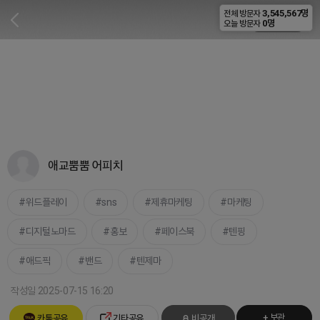
3,545,567명
전체 방문자
비공개
0명
오늘 방문자
애교뿜뿜 어피치
위드플레이
sns
제휴마케팅
마케팅
디지털노마드
홍보
페이스북
텐핑
애드픽
밴드
텐제마
작성일 2025-07-15 16:20
+ 보관
카톡공유
기타공유
비공개