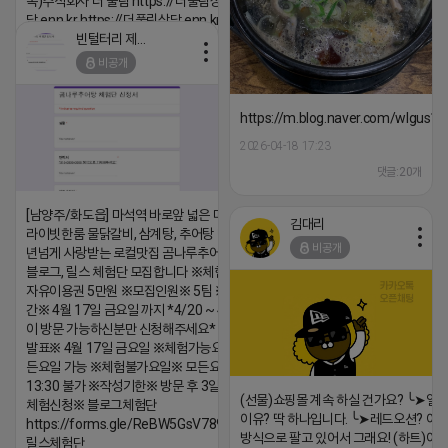
톡)주식회사 더 풀림 https://더풀림상
담.enn.kr https://더풀림상담.enn.kr
빈털터리 제이지
2026-04-18 17:26
비공개
댓글:20개
https://m.blog.naver.com/wlgus
2026-04-18 17:23
댓글:20개
[남양주/화도읍] 마석역 바로앞 넓은 매장과, 프
김대리
라이빗한룸 물닭갈비, 삼계탕, 추어탕 맛집 10
비공개
년넘게 사랑받는 로컬맛집 곰나루추어탕에서
블로그, 릴스 체험단 모집합니다 ※체험메뉴※
자유이용권 5만원 ※모집인원※ 5팀 ※모집기
간※ 4월 17일 금요일 까지 *4/20 ~ 4/26 사
이 방문 가능하신분만 신청해주세요* ※체험단
발표※ 4월 17일 금요일 ※체험가능요일※ 모
든요일 가능 ※체험불가요일※ 모든요일 12 ~
13:30 불가 ※작성기한※ 방문 후 3일 이내 ※
(선물)쇼핑몰 계속 하실 건가요? ╰➤열
체험신청※ 블로그체험단
이유? 딱 하나입니다. ╰➤레드오션? 아니
https://forms.gle/ReBW5GsV789ur2Pz6
방식으로 팔고 있어서 그래요! (하트)이번
릴스체험단