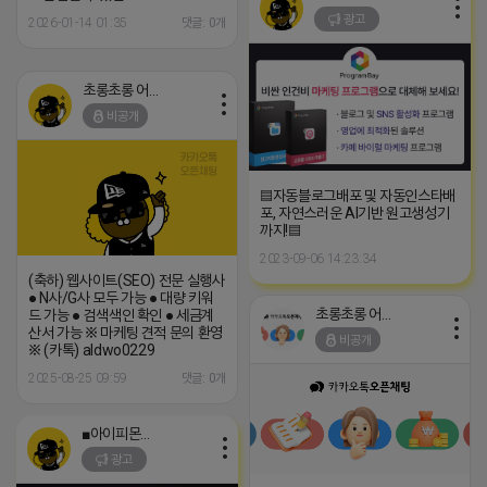
광고
2026-01-14 01:35
댓글: 0개
초롱초롱 어피치
비공개
▤자동블로그배포 및 자동인스타배
포, 자연스러운 AI기반 원고생성기
까지!▤
2023-09-06 14:23:34
(축하) 웹사이트(SEO) 전문 실행사
● N사/G사 모두 가능 ● 대량 키워
초롱초롱 어피치
드 가능 ● 검색색인 확인 ● 세금계
산서 가능 ※ 마케팅 견적 문의 환영
비공개
※ (카톡) aldwo0229
2025-08-25 09:59
댓글: 0개
■아이피몬스터■
광고