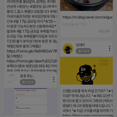
라이빗한룸 물닭갈비, 삼계탕, 추어탕 맛집 10
년넘게 사랑받는 로컬맛집 곰나루추어탕에서
블로그, 릴스 체험단 모집합니다 ※체험메뉴※
자유이용권 5만원 ※모집인원※ 5팀 ※모집기
https://m.blog.naver.com/wlgus
간※ 4월 17일 금요일 까지 *4/20 ~ 4/26 사
2026-04-18 17:23
이 방문 가능하신분만 신청해주세요* ※체험단
발표※ 4월 17일 금요일 ※체험가능요일※ 모
댓글:20개
든요일 가능 ※체험불가요일※ 모든요일 12 ~
13:30 불가 ※작성기한※ 방문 후 3일 이내 ※
김대리
체험신청※ 블로그체험단
https://forms.gle/ReBW5GsV789ur2Pz6
비공개
릴스체험단
https://forms.gle/dawiYyEQZzDdqf8W8
※특이사항※ 방문인원 최대 4인 까지 가능 체
험권 금액 초과시 초과비용은 본인부담입니다.
호호 부는 튜브
2026-04-18 17:18
비공개
댓글:20개
(선물)쇼핑몰 계속 하실 건가요? ╰➤열
이유? 딱 하나입니다. ╰➤레드오션? 아니
방식으로 팔고 있어서 그래요! (하트)이번
방법이 아니라 방향을 바꿔드립니다 ╰➤4월
녁9시 ╰➤지금 구조를 바꿀 마지막 기회
https://blog.naver.com/eocomim