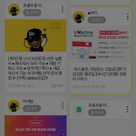
초롱초롱 어피치
■브이머신■
비공개
광고
(축하) 웹 사 이 트(SEO) 전문 실행
사 ● N사/G사 모두 가능 ● 대량 키
워드 가능 ● 검색색인 확인 ● 세금
-장소불문, 약정없는 고정공인IP가
계산서 가능 ※ 마케팅 견적 문의 환
삽입된 365일 24시간 임대형 컴퓨
영 ※ (카톡) aldwo0229
터 서비스
2026-04-14 14:51
댓글: 0개
2023-09-05 19:01:58
마케팅스토어
초롱초롱 어피치
광고
비공개