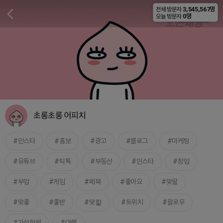
3,545,567명
전체 방문자
비공개
0명
오늘 방문자
초롱초롱 어피치
인스타
홍보
광고
블로그
마케팅
유튜브
틱톡
부동산
인스타
창업
부업
게임
페북
좋아요
맞팔
맞좋
좋반
맞핱
트위치
팔로우
가상화폐
대행