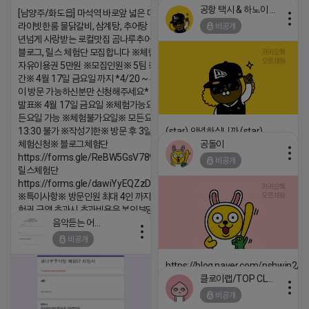
공항 택시 & 하노이 렌트카
[남양주/화도읍] 마석역 바로앞 넓은 매장과, 프
2026-04-18 17:15
라이빗한룸 물닭갈비, 삼계탕, 추어탕 맛집 10
비공개
댓글:20개
년넘게 사랑받는 로컬맛집 곰나루추어탕에서
블로그, 릴스 체험단 모집합니다 ※체험메뉴※
자유이용권 5만원 ※모집인원※ 5팀 ※모집기
간※ 4월 17일 금요일 까지 *4/20 ~ 4/26 사
이 방문 가능하신분만 신청해주세요* ※체험단
발표※ 4월 17일 금요일 ※체험가능요일※ 모
든요일 가능 ※체험불가요일※ 모든요일 12 ~
13:30 불가 ※작성기한※ 방문 후 3일 이내 ※
(star) 안녕하십니까 (star)
공돌이
체험신청※ 블로그체험단
2026-04-18 17:12
https://forms.gle/ReBW5GsV789ur2Pz6
비공개
댓글:20개
릴스체험단
https://forms.gle/dawiYyEQZzDdqf8W8
※특이사항※ 방문인원 최대 4인 까지 가능 체
험권 금액 초과시 초과비용은 본인부담입니다.
음악듣는 어피치
2026-04-18 17:13
비공개
댓글:20개
https://blog.naver.com/pshwin2/
클로이랩/TOP CLASS
2026-04-18 17:12
비공개
댓글:20개