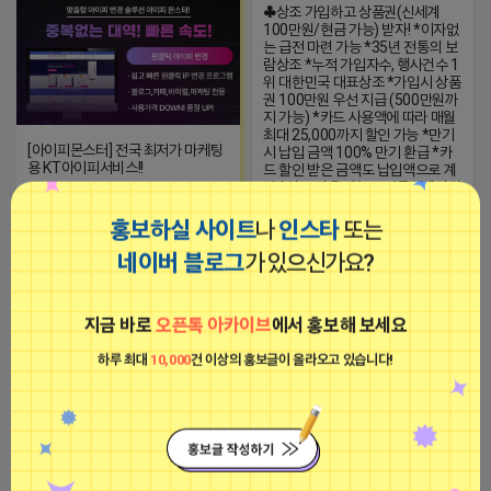
♣상조 가입하고 상품권(신세계
100만원/현금 가능) 받자! *이자없
는 급전 마련 가능 *35년 전통의 보
람상조 *누적 가입자수, 행사건수 1
위 대한민국 대표상조 *가입시 상품
권 100만원 우선 지급 (500만원까
지 가능) *카드 사용액에 따라 매월
최대 25,000까지 할인 가능 *만기
[아이피몬스터] 전국 최저가 마케팅
시 납입 금액 100% 만기 환급 *카
용 KT아이피서비스!!
드 할인 받은 금액도 납입액으로 계
산 *상조 사용 가능 ☎전문설계사와
2023-09-06 14:23:39
상담하세요! 1:1 오픈톡방
https://open.kakao.com/o/s9eKTL
홍보하실 사이트
나
인스타
또는
2025-08-12 00:24
댓글: 0개
네이버 블로그
가 있으신가요?
초롱초롱 어피치
비공개
초롱초롱 어피치
지금 바로
오픈톡 아카이브
에서 홍보해 보세요
비공개
하루 최대
10,000
건 이상의 홍보글이 올라오고 있습니다!
⚠⚠⚠리뷰 1500원⚠⚠⚠
2025-07-21 18:26
댓글: 0개