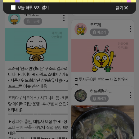
⚠⚠⚠리뷰 1500원⚠⚠⚠
오늘 하루 보지 않기
닫기
2025-07-21 12:30
댓글: 0개
티비 보는 라이언
비공개
로드제인
비공개
트래픽 ‘진짜 반영되는’ 구조로 결과로 보여드립
니다. ▶네이버◀ 리워드 스테이 / 가드 / 자몽 등
⛔️ 투자금 0원 부업 ➡️ 내일 밤 9시
- 시즌키워드 최상단 상승&유지 多 - 로직변화,
⛔️
프로그램 이슈 민감 대응
하트뿅뿅 라이언
▔▔▔▔▔▔▔▔▔▔▔▔▔▔▔▔▔▔ ▶쿠팡◀
2026-04-18 17:23
프라다 / 헤르메스 / 시그니처 등 - 키워드 검색
비공개
댓글:20개
량 데이터 기반 운영 - 4~7월 시즌 인기 키워드
5위내 多
▔▔▔▔▔▔▔▔▔▔▔▔▔▔▔▔▔▔
▶광고주, 총판, 대행사 모집 中◀ - 장기 협업 파
트너 관계 구축 - 개발사 직접 운영 빠른 피드백
대응 ▔▔▔▔▔▔▔▔▔▔▔▔▔▔▔▔▔▔ (카