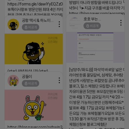
방법이 아니라 방향을 바꿔드립니다 ╰➤4월
https://forms.gle/dawiYyEQZzDdqf8W8
녁9시 ╰➤지금 구조를 바꿀 마지막 기회
※특이사항※ 방문인원 최대 4인 까지 가능 체
https://blog.naver.com/eocomim
험권 금액 초과시 초과비용은 본인부담입니다.
호호 부는 튜브
공항 택시 & 하노이 렌트카
2026-04-18 17:15
2026-04-18 17:18
비공개
비공개
댓글:20개
댓글:20개
[남양주/화도읍] 마석역 바로앞 넓은 매장
(star) 안녕하십니까 (star)
라이빗한룸 물닭갈비, 삼계탕, 추어탕 맛집
공돌이
2026-04-18 17:12
년넘게 사랑받는 로컬맛집 곰나루추어
비공개
블로그, 릴스 체험단 모집합니다 ※체험
댓글:20개
자유이용권 5만원 ※모집인원※ 5팀 ※
간※ 4월 17일 금요일 까지 *4/20 ~ 4/
이 방문 가능하신분만 신청해주세요* 
발표※ 4월 17일 금요일 ※체험가능요일
든요일 가능 ※체험불가요일※ 모든요일 1
13:30 불가 ※작성기한※ 방문 후 3일 
체험신청※ 블로그체험단
https://blog.naver.com/pshwin2/224023970047