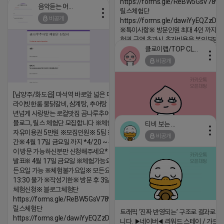
https://forms.gle/ReBW5GsV789u
음악듣는 어피치
릴스체험단
2026-04-18 17:12
비공개
https://forms.gle/dawiYyEQZzDd
댓글:20개
※특이사항※ 방문인원 최대 4인 까지 가
험권 금액 초과시 초과비용은 본인부담입
클로이랩/TOP CLASS
2026-04-18 17:13
비공개
댓글:20개
[남양주/화도읍] 마석역 바로앞 넓은 매장과, 프
라이빗한룸 물닭갈비, 삼계탕, 추어탕 맛집 10
년넘게 사랑받는 로컬맛집 곰나루추어탕에서
블로그, 릴스 체험단 모집합니다 ※체험메뉴※
티비 보는 라이언
자유이용권 5만원 ※모집인원※ 5팀 ※모집기
비공개
간※ 4월 17일 금요일 까지 *4/20 ~ 4/26 사
2026-04-18 17:05
댓글:20개
이 방문 가능하신분만 신청해주세요* ※체험단
발표※ 4월 17일 금요일 ※체험가능요일※ 모
든요일 가능 ※체험불가요일※ 모든요일 12 ~
13:30 불가 ※작성기한※ 방문 후 3일 이내 ※
체험신청※ 블로그체험단
https://forms.gle/ReBW5GsV789ur2Pz6
릴스체험단
트래픽 ‘진짜 반영되는’ 구조로 결과로 
https://forms.gle/dawiYyEQZzDdqf8W8
니다. ▶네이버◀ 리워드 스테이 / 가드 /