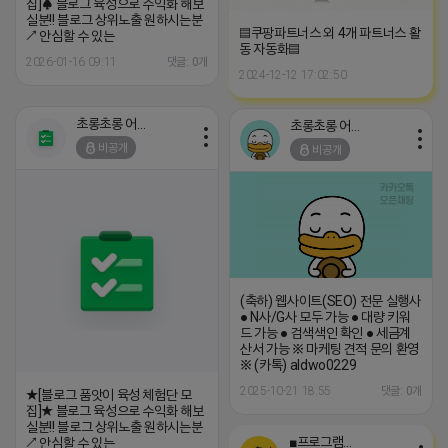
집]♠ 블로그 육성으로 수익화 해보
실분!! 블로그 상위노출 원하시는분
▤쿠팡파트너스 외 4개 파트너스 활
↗ 안심할 수 있는
동 자동화▤
2026-01-16 09:11
댓글: 0개
2024-12-12 17:02:50
초롱초롱 어피치
초롱초롱 어피치
비공개
비공개
(축하) 웹사이트(SEO) 전문 실행사
● N사/G사 모두 가능 ● 대량 키워
드 가능 ● 검색색인 확인 ● 세금계
산서 가능 ※ 마케팅 견적 문의 환영
※ (카톡) aldwo0229
2025-10-21 18:55
댓글: 0개
★[블로그 품앗이 육성 체험단 모
집]★ 블로그 육성으로 수익화 해보
실분!! 블로그 상위노출 원하시는분
■프로그램베이■
↗ 안심할 수 있는