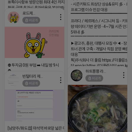
※특이사항※ 방문인원 최대 4인 까지 가능 체
- 시즌키워드 최상단 상승&유지 多 - 로
험권 금액 초과시 초과비용은 본인부담입니다.
프로그램 이슈 민감 대응
로드제인
▔▔▔▔▔▔▔▔▔▔▔▔▔▔▔▔▔▔ 
2026-04-18 17:12
비공개
프라다 / 헤르메스 / 시그니처 등 - 키워
댓글:20개
량 데이터 기반 운영 - 4~7월 시즌 인기
5위내 多
▔▔▔▔▔▔▔▔▔▔▔▔▔▔▔
▶광고주, 총판, 대행사 모집 中◀ - 장기
트너 관계 구축 - 개발사 직접 운영 빠른
대응 ▔▔▔▔▔▔▔▔▔▔▔▔▔▔▔▔▔▔
톡)주식회사 더 풀림 https://더풀림상
⛔️ 투자금 0원 부업 ➡️ 내일 밤 9시
담.enn.kr https://더풀림상담.enn.kr
⛔️
하트뿅뿅 라이언
2026-04-18 17:26
빈털터리 제이지
비공개
2026-04-18 17:23
댓글:20개
비공개
댓글:20개
[남양주/화도읍] 마석역 바로앞 넓은 매장과, 프