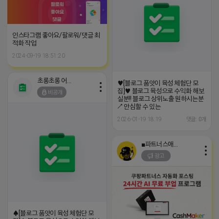
인스타그램 좋아요/팔로워/댓글 최
적화 작업
2024-09-19 18:51:20
초롱초롱 어피치
♥[블로그 품앗이 육성 체험단 모
집]♥ 블로그 육성으로 수익화 해보
비공개
실분!! 블로그 상위노출 원하시는분
↗ 안심할 수 있는
2026-01-19 18:19
댓글: 0개
■파트너스애드온■
광고
♠[블로그 품앗이 육성 체험단 모