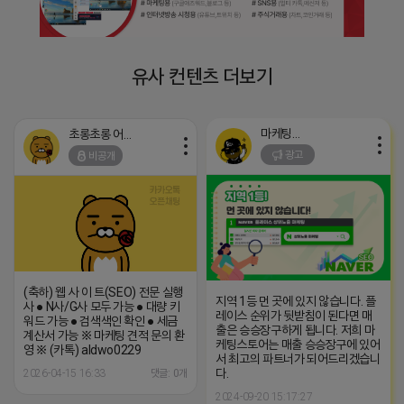
유사 컨텐츠 더보기
마케팅스토어
초롱초롱 어피치
광고
비공개
(축하) 웹 사 이 트(SEO) 전문 실행
지역 1등 먼 곳에 있지 않습니다. 플
사 ● N사/G사 모두 가능 ● 대량 키
레이스 순위가 뒷받침이 된다면 매
워드 가능 ● 검색색인 확인 ● 세금
출은 승승장구하게 됩니다. 저희 마
계산서 가능 ※ 마케팅 견적 문의 환
케팅스토어는 매출 승승장구에 있어
영 ※ (카톡) aldwo0229
서 최고의 파트너가 되어드리겠습니
다.
2026-04-15 16:33
댓글: 0개
2024-09-20 15:17:27