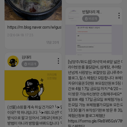
빈털터리 제이지
비공개
https://m.blog.naver.com/wlgus1647/224253846149
2026-04-18 17:23
댓글:20개
김대리
[남양주/화도읍] 마석역 바로앞 넓은 매장
비공개
라이빗한룸 물닭갈비, 삼계탕, 추어탕 맛집
년넘게 사랑받는 로컬맛집 곰나루추어
블로그, 릴스 체험단 모집합니다 ※체험
자유이용권 5만원 ※모집인원※ 5팀 ※
간※ 4월 17일 금요일 까지 *4/20 ~ 4/
이 방문 가능하신분만 신청해주세요* 
발표※ 4월 17일 금요일 ※체험가능요일
든요일 가능 ※체험불가요일※ 모든요일 1
(선물)쇼핑몰 계속 하실 건가요? ╰➤열심히 해도 안되는
13:30 불가 ※작성기한※ 방문 후 3일 
이유? 딱 하나입니다. ╰➤레드오션? 아니요! ╰➤모두 같은
체험신청※ 블로그체험단
방식으로 팔고 있어서 그래요! (하트)이번엔 다릅니다. ╰➤
https://forms.gle/ReBW5GsV789u
방법이 아니라 방향을 바꿔드립니다 ╰➤4월 21일(화) 저
릴스체험단