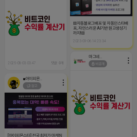
▤자동블로그배포 및 자동인스타배
포, 자연스러운 AI기반 원고생성기
까지!▤
2023-09-06 14:23:34
마그네틱
2025-08-03 03:47
댓글: 0개
비공개
■아이피몬스터■
광고
[아이피몬스터] 전국 최저가 마케팅