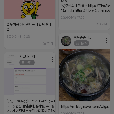
대응 ▔▔▔▔▔▔▔▔▔▔▔▔▔▔▔▔▔▔
톡)주식회사 더 풀림 https://더풀림상
담.enn.kr https://더풀림상담.enn.kr
2026-04-18 17:26
댓글:20개
⛔️ 투자금 0원 부업 ➡️ 내일 밤 9시
⛔️
2026-04-18 17:23
하트뿅뿅 라이언
댓글:20개
비공개
빈털터리 제이지
비공개
[남양주/화도읍] 마석역 바로앞 넓은 매장과, 프
라이빗한룸 물닭갈비, 삼계탕, 추어탕 맛집 10
https://m.blog.naver.com/wlgus
년넘게 사랑받는 로컬맛집 곰나루추어탕에서
2026-04-18 17:23