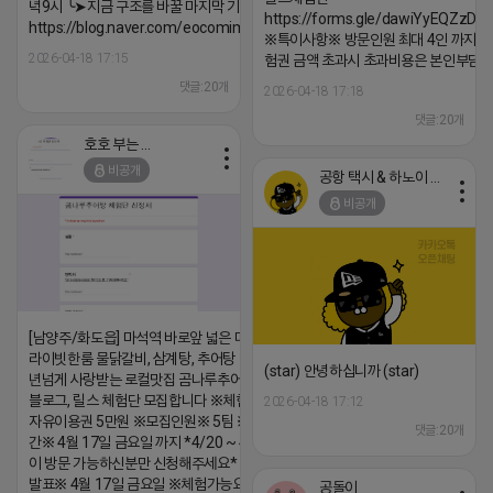
녁9시 ╰➤지금 구조를 바꿀 마지막 기회
https://forms.gle/dawiYyEQZzDd
https://blog.naver.com/eocomim/224250518436
※특이사항※ 방문인원 최대 4인 까지 가
2026-04-18 17:15
험권 금액 초과시 초과비용은 본인부담입
댓글:20개
2026-04-18 17:18
댓글:20개
호호 부는 튜브
비공개
공항 택시 & 하노이 렌트카
비공개
[남양주/화도읍] 마석역 바로앞 넓은 매장과, 프
라이빗한룸 물닭갈비, 삼계탕, 추어탕 맛집 10
(star) 안녕하십니까 (star)
년넘게 사랑받는 로컬맛집 곰나루추어탕에서
블로그, 릴스 체험단 모집합니다 ※체험메뉴※
2026-04-18 17:12
자유이용권 5만원 ※모집인원※ 5팀 ※모집기
댓글:20개
간※ 4월 17일 금요일 까지 *4/20 ~ 4/26 사
이 방문 가능하신분만 신청해주세요* ※체험단
발표※ 4월 17일 금요일 ※체험가능요일※ 모
공돌이