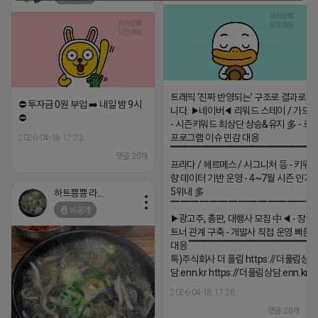
트래픽 ‘진짜 반영되는’ 구조로 결과로 
⛔️ 투자금 0원 부업 ➡️ 내일 밤 9시
니다. ▶네이버◀ 리워드 스테이 / 가드 /
⛔️
- 시즌키워드 최상단 상승&유지 多 - 로
프로그램 이슈 민감 대응
2026-04-18 17:23
▔▔▔▔▔▔▔▔▔▔▔▔▔▔▔▔▔▔ 
댓글:20개
프라다 / 헤르메스 / 시그니처 등 - 키워
량 데이터 기반 운영 - 4~7월 시즌 인기
5위내 多
하트뿅뿅 라이언
▔▔▔▔▔▔▔▔▔▔▔▔▔▔▔
비공개
▶광고주, 총판, 대행사 모집 中◀ - 장기
트너 관계 구축 - 개발사 직접 운영 빠른
대응 ▔▔▔▔▔▔▔▔▔▔▔▔▔▔▔▔▔▔
톡)주식회사 더 풀림 https://더풀림상
담.enn.kr https://더풀림상담.enn.kr
2026-04-18 17:26
댓글:20개