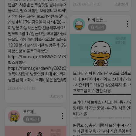
2026-04-18 17:05
댓글:20개
년넘게 사랑받는 로컬맛집 곰나루추어탕에서
블로그, 릴스 체험단 모집합니다 ※체험메뉴※
자유이용권 5만원 ※모집인원※ 5팀 ※모집기
티비 보는 라이언
간※ 4월 17일 금요일 까지 *4/20 ~ 4/26 사
비공개
이 방문 가능하신분만 신청해주세요* ※체험단
발표※ 4월 17일 금요일 ※체험가능요일※ 모
든요일 가능 ※체험불가요일※ 모든요일 12 ~
13:30 불가 ※작성기한※ 방문 후 3일 이내 ※
체험신청※ 블로그체험단
https://forms.gle/ReBW5GsV789ur2Pz6
릴스체험단
https://forms.gle/dawiYyEQZzDdqf8W8
트래픽 ‘진짜 반영되는’ 구조로 결과로 
※특이사항※ 방문인원 최대 4인 까지 가능 체
니다. ▶네이버◀ 리워드 스테이 / 가드 /
험권 금액 초과시 초과비용은 본인부담입니다.
- 시즌키워드 최상단 상승&유지 多 - 로
2026-04-18 17:12
프로그램 이슈 민감 대응
댓글:20개
▔▔▔▔▔▔▔▔▔▔▔▔▔▔▔▔▔▔ 
프라다 / 헤르메스 / 시그니처 등 - 키워
량 데이터 기반 운영 - 4~7월 시즌 인기
로드제인
5위내 多
비공개
▔▔▔▔▔▔▔▔▔▔▔▔▔▔▔
▶광고주, 총판, 대행사 모집 中◀ - 장기
트너 관계 구축 - 개발사 직접 운영 빠른