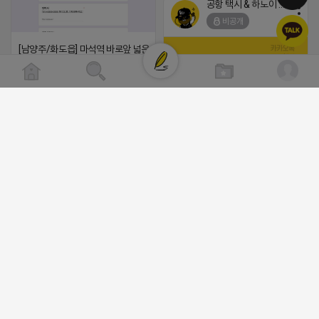
공항 택시 & 하노이 렌트카
비공개
[남양주/화도읍] 마석역 바로앞 넓은 매장과, 프
라이빗한룸 물닭갈비, 삼계탕, 추어탕 맛집 10
년넘게 사랑받는 로컬맛집 곰나루추어탕에서
블로그, 릴스 체험단 모집합니다 ※체험메뉴※
자유이용권 5만원 ※모집인원※ 5팀 ※모집기
간※ 4월 17일 금요일 까지 *4/20 ~ 4/26 사
(star) 안녕하십니까 (star)
이 방문 가능하신분만 신청해주세요* ※체험단
발표※ 4월 17일 금요일 ※체험가능요일※ 모
2026-04-18 17:12
든요일 가능 ※체험불가요일※ 모든요일 12 ~
댓글:20개
13:30 불가 ※작성기한※ 방문 후 3일 이내 ※
체험신청※ 블로그체험단
https://forms.gle/ReBW5GsV789ur2Pz6
공돌이
릴스체험단
비공개
https://forms.gle/dawiYyEQZzDdqf8W8
※특이사항※ 방문인원 최대 4인 까지 가능 체
험권 금액 초과시 초과비용은 본인부담입니다.
2026-04-18 17:13
댓글:20개