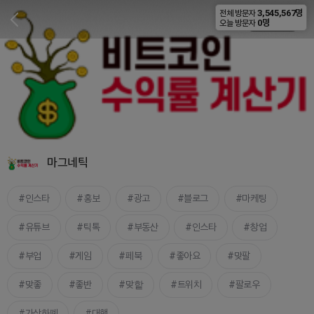
3,545,567명
전체 방문자
비공개
0명
오늘 방문자
마그네틱
인스타
홍보
광고
블로그
마케팅
유튜브
틱톡
부동산
인스타
창업
부업
게임
페북
좋아요
맞팔
맞좋
좋반
맞핱
트위치
팔로우
가상화폐
대행