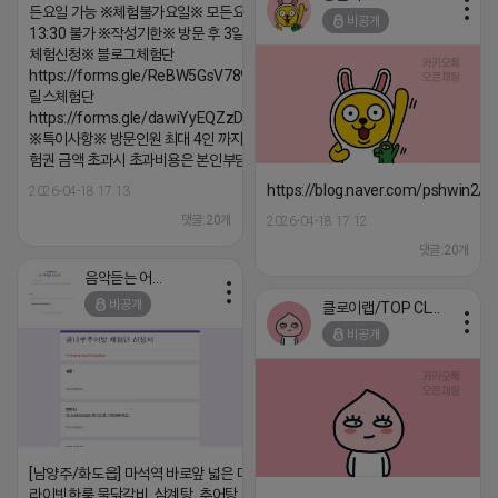
든요일 가능 ※체험불가요일※ 모든요일 12 ~
비공개
13:30 불가 ※작성기한※ 방문 후 3일 이내 ※
체험신청※ 블로그체험단
https://forms.gle/ReBW5GsV789ur2Pz6
릴스체험단
https://forms.gle/dawiYyEQZzDdqf8W8
※특이사항※ 방문인원 최대 4인 까지 가능 체
험권 금액 초과시 초과비용은 본인부담입니다.
https://blog.naver.com/pshwin2/
2026-04-18 17:13
댓글:20개
2026-04-18 17:12
댓글:20개
음악듣는 어피치
비공개
클로이랩/TOP CLASS
비공개
[남양주/화도읍] 마석역 바로앞 넓은 매장과, 프
라이빗한룸 물닭갈비, 삼계탕, 추어탕 맛집 10