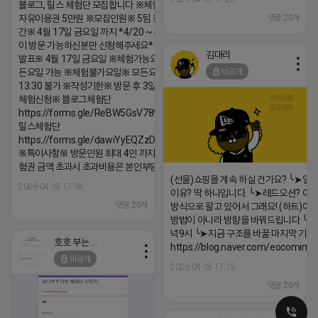
블로그, 릴스 체험단 모집합니다 ※체험메뉴※
댓글:20개
자유이용권 5만원 ※모집인원※ 5팀 ※모집기
간※ 4월 17일 금요일 까지 *4/20 ~ 4/26 사
이 방문 가능하신분만 신청해주세요* ※체험단
김대리
발표※ 4월 17일 금요일 ※체험가능요일※ 모
비공개
든요일 가능 ※체험불가요일※ 모든요일 12 ~
13:30 불가 ※작성기한※ 방문 후 3일 이내 ※
체험신청※ 블로그체험단
https://forms.gle/ReBW5GsV789ur2Pz6
릴스체험단
https://forms.gle/dawiYyEQZzDdqf8W8
※특이사항※ 방문인원 최대 4인 까지 가능 체
험권 금액 초과시 초과비용은 본인부담입니다.
(선물)쇼핑몰 계속 하실 건가요? ╰➤열
2026-04-18 17:18
이유? 딱 하나입니다. ╰➤레드오션? 아니
댓글:20개
방식으로 팔고 있어서 그래요! (하트)이번
방법이 아니라 방향을 바꿔드립니다 ╰➤4월
녁9시 ╰➤지금 구조를 바꿀 마지막 기회
호호 부는 튜브
https://blog.naver.com/eocomim
비공개
2026-04-18 17:15
댓글:20개