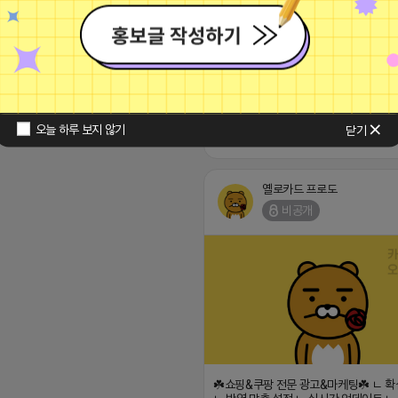
대로 설정 가능
───────────────── 
로그배포 및 자동인스타배포, 자연스러운
검토로 기대 이상의 마케팅 cpc보다 나은 
원고생성기 까지!▤
최적화 솔루션 효율&반영 좋은 것만 추
다. ─────────────────
6 14:23:34
그/카페/모든 리뷰/리워드 - 스마트스토
SEO 안내&관리
───────────────── (
pp235
오늘 하루 보지 않기
닫기
2026-04-17 13:48
옐로카드 프로도
비공개
☘️쇼핑&쿠팡 전문 광고&마케팅☘️ ㄴ 