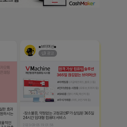
■브이머신■
광고
확실한 효과
-장소불문, 약정없는 고정공인IP가 삽입된 365일
ㄴ 원하시는
24시간 임대형 컴퓨터 서비스
효율적인
2023-09-05 19:01:58