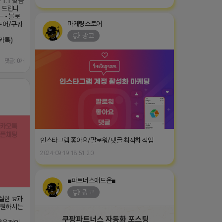
1:1 맞춤
천 드립니
 - 블로
마케팅스토어
토어/쿠팡
광고
카톡)
댓글: 0개
인스타그램 좋아요/팔로워/댓글 최적화 작업
2024-09-19 18:51:20
■파트너스애드온■
광고
확실한 효과
ㄴ 원하시는