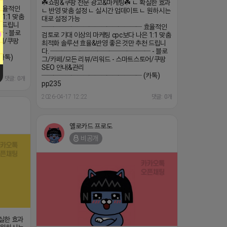
☘️쇼핑&쿠팡 전문 광고&마케팅☘️ ㄴ 확실한 효과
효율적인
ㄴ 반영 맞춤 설정 ㄴ 실시간 업데이트 ㄴ 원하시는
1:1 맞춤
대로 설정 가능
천 드립니
───────────────── 효율적인
 - 블로
검토로 기대 이상의 마케팅 cpc보다 나은 1:1 맞춤
어/쿠팡
최적화 솔루션 효율&반영 좋은 것만 추천 드립니
다. ───────────────── - 블로
카톡)
그/카페/모든 리뷰/리워드 - 스마트스토어/쿠팡
SEO 안내&관리
───────────────── (카톡)
댓글: 0개
pp235
2026-04-17 12:22
댓글: 0개
옐로카드 프로도
비공개
확실한 효과