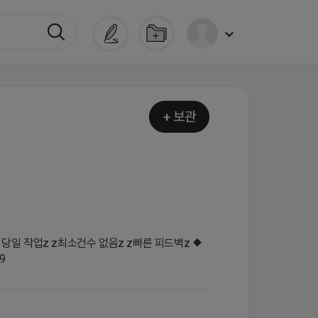
+ 보관
 당일 작업z z최소건수 없음z z빠른 피드백z ◆
9