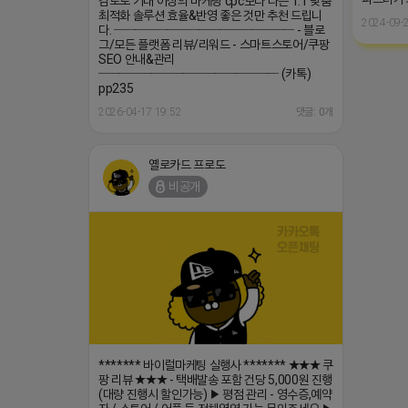
검토로 기대 이상의 마케팅 cpc보다 나은 1:1 맞춤
최적화 솔루션 효율&반영 좋은 것만 추천 드립니
2024-09-2
다. ───────────────── - 블로
그/모든 플랫폼 리뷰/리워드 - 스마트스토어/쿠팡
SEO 안내&관리
───────────────── (카톡)
pp235
2026-04-17 19:52
댓글: 0개
옐로카드 프로도
비공개
******* 바이럴마케팅 실행사 ******* ★★★ 쿠
팡 리뷰 ★★★ - 택배발송 포함 건당 5,000원 진행
(대량 진행시 할인가능) ▶ 평점 관리 - 영수증,예약