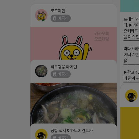
로드제인
비공개
트래픽 ‘
다. ▶네이
즌키워드 
램 이슈 
▔▔▔▔
라다 / 헤
이터 기반
多
▔▔▔
하트뿅뿅 라이언
▶광고주,
비공개
너 관계 
⛔️ 투자금 0원 부업 ➡️ 내일 밤 9시 ⛔️
댓글:20개
▔▔▔▔
2026-04-18 17:23
회사 더 풀림
더풀림상담.
2026-04-
공항 택시 & 하노이 렌트카
비공개