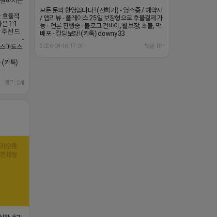
ㄴ 원하시는
모든 문의 환영입니다 ! (전화기) - 영수증 / 예약자
 효율적
/ 앱리뷰 - 플레이스 25일 보장형으로 후불결제 가
은 1:1
능 - 언론 진행중 - 블로그 건바이, 월보장, 최블, 막
 추천 드
배포 - 칼답보장! (카톡) downy33
─── -
2026-04-16 17:01
댓글: 0개
 스마트스
(카톡)
댓글: 0개