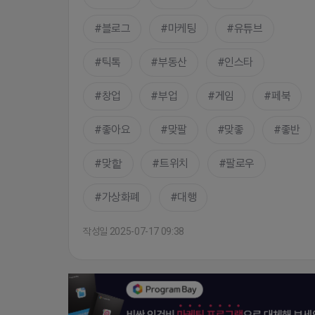
블로그
마케팅
유튜브
틱톡
부동산
인스타
창업
부업
게임
페북
좋아요
맞팔
맞좋
좋반
맞핱
트위치
팔로우
가상화폐
대행
작성일 2025-07-17 09:38