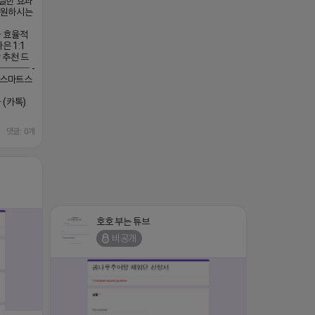
확실한 효과
ㄴ 원하시는
 효율적
은 1:1
 추천 드
─── -
 스마트스
(카톡)
댓글: 0개
호호 부는 튜브
비공개