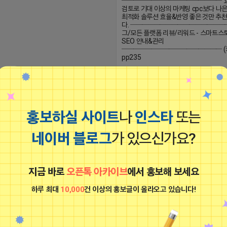
───────────────── 
검토로 기대 이상의 마케팅 cpc보다 나은 
최적화 솔루션 효율&반영 좋은 것만 추
다. ─────────────────
그/모든 플랫폼 리뷰/리워드 - 스마트스
SEO 안내&관리
───────────────── (
pp235
2026-04-17 15:37
옐로카드 프로도
비공개
홍보하실 사이트
나
인스타
또는
■프로그램베이■
네이버 블로그
가 있으신가요?
광고
지금 바로
오픈톡 아카이브
에서 홍보해 보세요
하루 최대
10,000
건 이상의 홍보글이 올라오고 있습니다!
☘️쇼핑&쿠팡 전문 광고&마케팅☘️ ㄴ 
ㄴ 반영 맞춤 설정 ㄴ 실시간 업데이트 