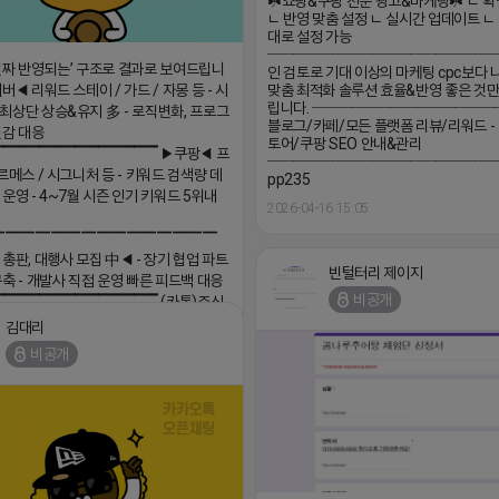
☘️쇼핑&쿠팡 전문 광고&마케팅☘️ ㄴ 
ㄴ 반영 맞춤 설정 ㄴ 실시간 업데이트 
대로 설정 가능
──────────────────
진짜 반영되는’ 구조로 결과로 보여드립니
인 검토로 기대 이상의 마케팅 cpc보다 나
버◀ 리워드 스테이 / 가드 / 자몽 등 - 시
맞춤 최적화 솔루션 효율&반영 좋은 것만
립니다. ───────────────
최상단 상승&유지 多 - 로직변화, 프로그
블로그/카페/모든 플랫폼 리뷰/리워드 -
민감 대응
토어/쿠팡 SEO 안내&관리
▔▔▔▔▔▔▔▔▔▔▔▔▔▔ ▶쿠팡◀ 프
────────────────── 
르메스 / 시그니처 등 - 키워드 검색량 데
pp235
 운영 - 4~7월 시즌 인기 키워드 5위내
2026-04-16 15:05
▔▔▔▔▔▔▔▔▔▔▔▔▔▔▔
 총판, 대행사 모집 中◀ - 장기 협업 파트
빈털터리 제이지
구축 - 개발사 직접 운영 빠른 피드백 대응
비공개
▔▔▔▔▔▔▔▔▔▔▔▔▔▔ (카톡)주식
 https://더풀림상담.enn.kr https://
김대리
enn.kr
비공개
18 17:26
댓글:20개