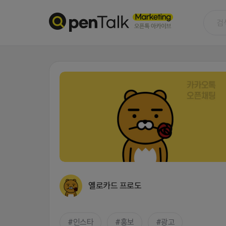
옐로카드 프로도
인스타
홍보
광고