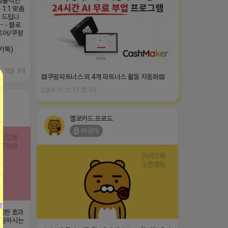
효율적인
1:1 맞춤
천 드립니
 - 블로
토어/쿠팡
카톡)
댓글: 0개
▤쿠팡파트너스 외 4개 파트너스 활동 자동화▤
2024-12-12 17:02:50
옐로카드 프로도
비공개
확실한 효과
ㄴ 원하시는