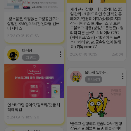
제가 진짜 잘합니다 1. 플레이스 25
일 관리 - 키워드 확인 후 견적 2. 홈
페이지/랜딩페이지/상세페이지제
-장소불문, 약정없는 고정공인IP가
작 - 레퍼런스 보여드리죠. 3. 브랜
삽입된 365일 24시간 임대형 컴퓨
드블로그 대행­ (병원/모든업종) - 퀄
터 서비스
리티 다른 글쓰기 4. 네이버 CPC
2023-09-05 19:01:58
(파워링크/쇼핑) - 10년차 퍼포먼
스 마케터 밤, 낮, 공휴일 없이 일해
요! (카톡)aian77
마케팅스토어
2026-04-18 10:36
댓글: 0개
광고
불나게 일하는 네오
비공개
인스타그램 좋아요/팔로워/댓글 최
적화 작업
2024-09-19 18:51:20
!블로그 실행하고 있습니다! ✅진행
상품✅ ★ 최블 배포 ★ 최블 건바이