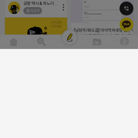
공항 택시 & 하노이 렌트카
비공개
[남양주/화도읍] 마석역 바로앞 넓은 매장
라이빗한룸 물닭갈비, 삼계탕, 추어탕 맛집
년넘게 사랑받는 로컬맛집 곰나루추어
블로그, 릴스 체험단 모집합니다 ※체험
자유이용권 5만원 ※모집인원※ 5팀 ※
(star) 안녕하십니까 (star)
간※ 4월 17일 금요일 까지 *4/20 ~ 4/
이 방문 가능하신분만 신청해주세요* 
2026-04-18 17:12
발표※ 4월 17일 금요일 ※체험가능요일
댓글:20개
든요일 가능 ※체험불가요일※ 모든요일 1
13:30 불가 ※작성기한※ 방문 후 3일 
체험신청※ 블로그체험단
공돌이
https://forms.gle/ReBW5GsV789u
비공개
릴스체험단
https://forms.gle/dawiYyEQZzDd
※특이사항※ 방문인원 최대 4인 까지 가
험권 금액 초과시 초과비용은 본인부담입
2026-04-18 17:13
댓글:20개