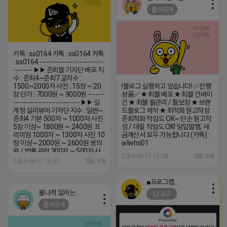
비공개
카톡 : ss0164 카톡 : ss0164 카톡
: ss0164 ---------------------------
-------- ▶▶ 준최블 기자단 배포 지
수 : 준최4~준최7 글자수 :
1500~2000자 사진 : 15장 ~ 20
!블로그 실행하고 있습니다! ✅진행
장 단가 : 7000원 ~ 9000원 -------
상품✅ ★ 최블 배포 ★ 최블 건바이
---------------------------- ▶▶ 실
건 ★ 최블 월관리 / 월보장 ★ 브랜
계정 실리뷰어 기자단 지수 : 일반~
드블로그 제작 ★ 최적화 원고작성
준최4 기본 500자 ~ 1000자 사진
준최적화 작업도 OK~ 단순 원고작
5장 이상~ 1800원 ~ 2400원 프
성 / 대필 작업도 OK! 당일발행, 세
리미엄 1000자 ~ 1300자 사진 10
금계산서 모두 가능합니다 (카톡) :
장 이상~ 2000원 ~ 2600원 병의
wlwhs01
원 / 법률 관련 300자 ~ 500자 사
2026-04-17 15:26
댓글: 0개
진5장 이상~ 1800원~2400원 지
2026-04-17 15:50
댓글: 0개
수: 일반 ~ 준최4 (평균 준최2~4) -
----------------------------------
■프로그램베이■
▶▶ AI비실계정 UI제공 기본블
400원~ 247활성 500원~ --------
불나게 일하는 네오
광고
--------------------------- ▶▶ AI실
비공개
계정 A타입...