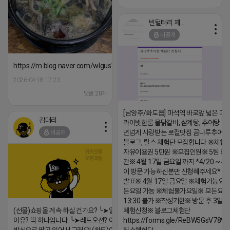
빈털터리 제이지
비공개
https://m.blog.naver.com/wlgus1647/224253846149
2026-04-18 17:23
댓글:20개
[남양주/화도읍] 마석역 바로앞 넓은 매장
김대리
라이빗한룸 물닭갈비, 삼계탕, 추어탕 맛집
년넘게 사랑받는 로컬맛집 곰나루추어
비공개
블로그, 릴스 체험단 모집합니다 ※체험
자유이용권 5만원 ※모집인원※ 5팀 ※
간※ 4월 17일 금요일 까지 *4/20 ~ 4/
이 방문 가능하신분만 신청해주세요* 
발표※ 4월 17일 금요일 ※체험가능요일
든요일 가능 ※체험불가요일※ 모든요일 1
13:30 불가 ※작성기한※ 방문 후 3일 
(선물)쇼핑몰 계속 하실 건가요? ╰➤열심히 해도 안되는
체험신청※ 블로그체험단
이유? 딱 하나입니다. ╰➤레드오션? 아니요! ╰➤모두 같은
https://forms.gle/ReBW5GsV789u