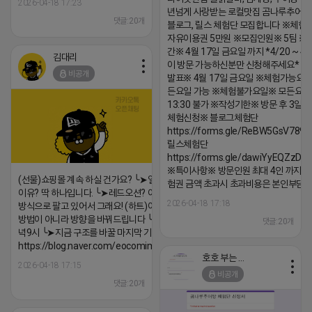
2026-04-18 17:23
년넘게 사랑받는 로컬맛집 곰나루추어
댓글:20개
블로그, 릴스 체험단 모집합니다 ※체험
자유이용권 5만원 ※모집인원※ 5팀 ※
간※ 4월 17일 금요일 까지 *4/20 ~ 4/
김대리
이 방문 가능하신분만 신청해주세요* 
비공개
발표※ 4월 17일 금요일 ※체험가능요일
든요일 가능 ※체험불가요일※ 모든요일 1
13:30 불가 ※작성기한※ 방문 후 3일 
체험신청※ 블로그체험단
https://forms.gle/ReBW5GsV789u
릴스체험단
https://forms.gle/dawiYyEQZzDd
※특이사항※ 방문인원 최대 4인 까지 가
(선물)쇼핑몰 계속 하실 건가요? ╰➤열심히 해도 안되는
험권 금액 초과시 초과비용은 본인부담입
이유? 딱 하나입니다. ╰➤레드오션? 아니요! ╰➤모두 같은
2026-04-18 17:18
방식으로 팔고 있어서 그래요! (하트)이번엔 다릅니다. ╰➤
방법이 아니라 방향을 바꿔드립니다 ╰➤4월 21일(화) 저
댓글:20개
녁9시 ╰➤지금 구조를 바꿀 마지막 기회
https://blog.naver.com/eocomim/224250518436
호호 부는 튜브
2026-04-18 17:15
비공개
댓글:20개