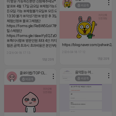
이 방문 가능하신분만 신청해주세요* ※체험단
비공개
발표※ 4월 17일 금요일 ※체험가능요일※ 모
든요일 가능 ※체험불가요일※ 모든요일 12 ~
13:30 불가 ※작성기한※ 방문 후 3일 이내 ※
체험신청※ 블로그체험단
https://forms.gle/ReBW5GsV789ur2Pz6
릴스체험단
https://forms.gle/dawiYyEQZzDdqf8W8
※특이사항※ 방문인원 최대 4인 까지 가능 체
https://blog.naver.com/pshwin2/
험권 금액 초과시 초과비용은 본인부담입니다.
2026-04-18 17:12
2026-04-18 17:13
댓글:20개
댓글:20개
음악듣는 어피치
클로이랩/TOP CLASS
비공개
비공개