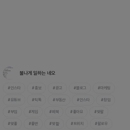
불나게 일하는 네오
인스타
홍보
광고
블로그
마케팅
유튜브
틱톡
부동산
인스타
창업
부업
게임
페북
좋아요
맞팔
맞좋
좋반
맞핱
트위치
팔로우