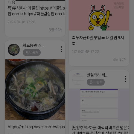
대응 ▔▔▔▔▔▔▔▔▔▔▔▔▔▔▔▔▔▔ (카
톡)주식회사 더 풀림 https://더풀림상
담.enn.kr https://더풀림상담.enn.kr
2026-04-18 17:26
댓글:20개
⛔️ 투자금 0원 부업 ➡️ 내일 밤 9시
⛔️
하트뿅뿅 라이언
2026-04-18 17:23
비공개
댓글:20개
빈털터리 제이지
비공개
https://m.blog.naver.com/wlgus1647/224253846149
[남양주/화도읍] 마석역 바로앞 넓은 매장
라이빗한룸 물닭갈비, 삼계탕, 추어탕 맛집