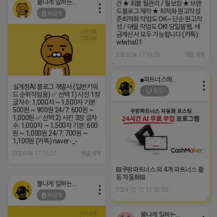
불나게 일하는 네오
건 ★ 최블 월관리 / 월보장 ★ 브랜
드블로그 제작 ★ 최적화 원고작성
비공개
준최적화 작업도 OK~ 단순 원고작
성 / 대필 작업도 OK! 당일발행, 세
금계산서 모두 가능합니다 (카톡) :
wlwhs01
2026-04-17 19:09
댓글: 0개
■파트너스애드온■
실계정AI 블로그 개발사 (일반키워
광고
드 순위작업용) ✅ 선택 1) 사진 1장
글자수: 1,000자 ~ 1,500자 기본:
500원 ~ 900원 24/7: 600원 ~
1,000원 ✅ 선택 2) 사진 3장 글자
수: 1,000자 ~ 1,500자 기본: 600
원 ~ 1,000원 24/7: 700원 ~
1,100원 (카톡) naver-_-
2026-04-17 16:25
댓글: 0개
▤쿠팡파트너스 외 4개 파트너스 활
동 자동화▤
불나게 일하는 네오
2024-12-12 17:02:50
비공개
불나게 일하는 네오