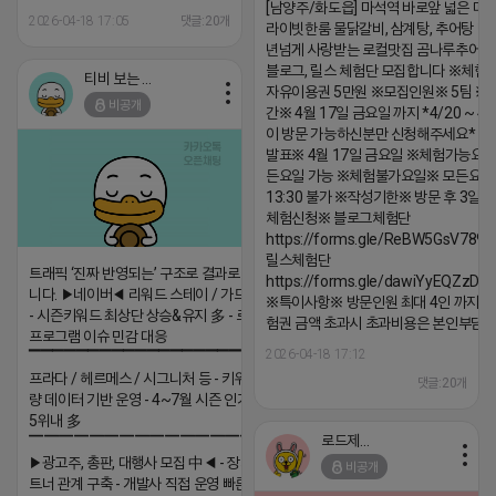
[남양주/화도읍] 마석역 바로앞 넓은 매장
2026-04-18 17:05
댓글:20개
라이빗한룸 물닭갈비, 삼계탕, 추어탕 맛집
년넘게 사랑받는 로컬맛집 곰나루추어
블로그, 릴스 체험단 모집합니다 ※체험
티비 보는 라이언
자유이용권 5만원 ※모집인원※ 5팀 ※
비공개
간※ 4월 17일 금요일 까지 *4/20 ~ 4/
이 방문 가능하신분만 신청해주세요* 
발표※ 4월 17일 금요일 ※체험가능요일
든요일 가능 ※체험불가요일※ 모든요일 1
13:30 불가 ※작성기한※ 방문 후 3일 
체험신청※ 블로그체험단
https://forms.gle/ReBW5GsV789u
릴스체험단
트래픽 ‘진짜 반영되는’ 구조로 결과로 보여드립
https://forms.gle/dawiYyEQZzDd
니다. ▶네이버◀ 리워드 스테이 / 가드 / 자몽 등
※특이사항※ 방문인원 최대 4인 까지 가
- 시즌키워드 최상단 상승&유지 多 - 로직변화,
험권 금액 초과시 초과비용은 본인부담입
프로그램 이슈 민감 대응
2026-04-18 17:12
▔▔▔▔▔▔▔▔▔▔▔▔▔▔▔▔▔▔ ▶쿠팡◀
프라다 / 헤르메스 / 시그니처 등 - 키워드 검색
댓글:20개
량 데이터 기반 운영 - 4~7월 시즌 인기 키워드
5위내 多
로드제인
▔▔▔▔▔▔▔▔▔▔▔▔▔▔▔▔▔▔
▶광고주, 총판, 대행사 모집 中◀ - 장기 협업 파
비공개
트너 관계 구축 - 개발사 직접 운영 빠른 피드백