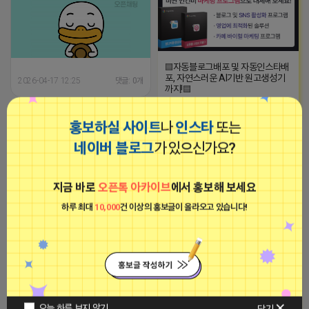
▤자동블로그배포 및 자동인스타배
포, 자연스러운 AI기반 원고생성기
2026-04-17 12:25
댓글: 0개
까지!▤
2023-09-06 14:23:34
불나게 일하는 네오
홍보하실 사이트
나
인스타
또는
비공개
■아이피몬스터■
네이버 블로그
가 있으신가요?
광고
지금 바로
오픈톡 아카이브
에서 홍보해 보세요
하루 최대
10,000
건 이상의 홍보글이 올라오고 있습니다!
!블로그 실행하고 있습니다! ✅진행
상품✅ ★ 최블 배포 ★ 최블 건바이
건 ★ 최블 월관리 / 월보장 ★ 브랜
[아이피몬스터] 전국 최저가 마케팅
드블로그 제작 ★ 최적화 원고작성
용 KT아이피서비스!!
준최적화 작업도 OK~ 단순 원고작
성 / 대필 작업도 OK! 당일발행, 세
2023-09-06 14:23:39
금계산서 모두 가능합니다 (카톡) :
오늘 하루 보지 않기
닫기