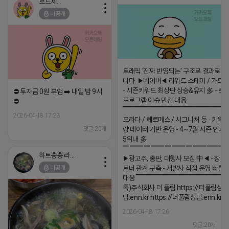
로드제인
비공개
트래픽 ‘진짜 반영되는’ 구조로 결과로 
니다. ▶네이버◀ 리워드 스테이 / 가드 /
- 시즌키워드 최상단 상승&유지 多 - 로
⛔️ 투자금 0원 부업 ➡️ 내일 밤 9시
프로그램 이슈 민감 대응
⛔️
▔▔▔▔▔▔▔▔▔▔▔▔▔▔▔▔▔▔ 
2026-04-18 17:23
프라다 / 헤르메스 / 시그니처 등 - 키워
댓글:20개
량 데이터 기반 운영 - 4~7월 시즌 인기
5위내 多
▔▔▔▔▔▔▔▔▔▔▔▔▔▔▔
하트뿅뿅 라이언
▶광고주, 총판, 대행사 모집 中◀ - 장기
비공개
트너 관계 구축 - 개발사 직접 운영 빠른
대응 ▔▔▔▔▔▔▔▔▔▔▔▔▔▔▔▔▔▔
톡)주식회사 더 풀림 https://더풀림상
담.enn.kr https://더풀림상담.enn.kr
2026-04-18 17:26
댓글:20개