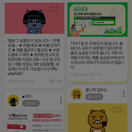
!블로그 실행하고 있습니다! ✅진행
지역 1등 먼 곳에 있지 않습니다. 플
상품✅ ★ 최블 배포 ★ 최블 건바이
레이스 순위가 뒷받침이 된다면 매
건 ★ 최블 월관리 / 월보장 ★ 브랜
출은 승승장구하게 됩니다. 저희 마
드블로그 제작 ★ 최적화 원고작성
케팅스토어는 매출 승승장구에 있어
준최적화 작업도 OK~ 단순 원고작
서 최고의 파트너가 되어드리겠습니
성 / 대필 작업도 OK! 당일발행, 세
다.
금계산서 모두 가능합니다 (카톡) :
wlwhs01
2024-09-20 15:17:27
2026-04-18 13:40
댓글: 0개
불나게 일하는 네오
■브이머신■
비공개
광고