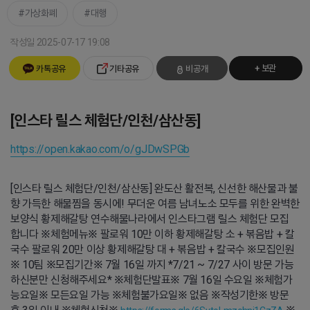
가상화폐
대행
작성일 2025-07-17 19:08
+ 보관
카톡공유
기타공유
비공개
[인스타 릴스 체험단/인천/삼산동]
https://open.kakao.com/o/gJDwSPGb
[인스타 릴스 체험단/인천/삼산동] 완도산 활전복, 신선한 해산물과 불
향 가득한 해물찜을 동시에! 무더운 여름 남녀노소 모두를 위한 완벽한
보양식 황제해갈탕 연수해물나라에서 인스타그램 릴스 체험단 모집
합니다 ※체험메뉴※ 팔로워 10만 이하 황제해갈탕 소 + 볶음밥 + 칼
국수 팔로워 20만 이상 황제해갈탕 대 + 볶음밥 + 칼국수 ※모집인원
※ 10팀 ※모집기간※ 7월 16일 까지 *7/21 ~ 7/27 사이 방문 가능
하신분만 신청해주세요* ※체험단발표※ 7월 16일 수요일 ※체험가
능요일※ 모든요일 가능 ※체험불가요일※ 없음 ※작성기한※ 방문