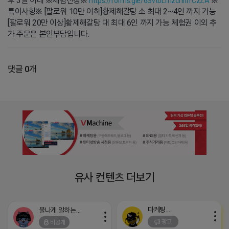
후 3일 이내 ※체험신청※
※
https://forms.gle/6SvtoLmzchni1CzZA
특이사항※ [팔로워 10만 이하]황제해갈탕 소 최대 2~4인 까지 가능
[팔로워 20만 이상]황제해갈탕 대 최대 6인 까지 가능 체험권 이외 추
가 주문은 본인부담입니다.
댓글 0개
유사 컨텐츠 더보기
마케팅스토어
불나게 일하는 네오
광고
비공개