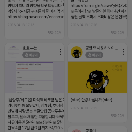
방식으로 팔고 있어서 그래요! (하트)이번엔 다릅니다. ╰➤
릴스체험단
방법이 아니라 방향을 바꿔드립니다 ╰➤4월 21일(화) 저
https://forms.gle/dawiYyEQZzDd
녁9시 ╰➤지금 구조를 바꿀 마지막 기회
※특이사항※ 방문인원 최대 4인 까지 가
https://blog.naver.com/eocomim/224250518436
험권 금액 초과시 초과비용은 본인부담입
2026-04-18 17:15
2026-04-18 17:18
댓글:20개
댓글:20개
호호 부는 튜브
공항 택시 & 하노이 렌트카
비공개
비공개
[남양주/화도읍] 마석역 바로앞 넓은 매장과, 프
(star) 안녕하십니까 (star)
라이빗한룸 물닭갈비, 삼계탕, 추어탕 맛집 10
2026-04-18 17:12
년넘게 사랑받는 로컬맛집 곰나루추어탕에서
댓글:20개
블로그, 릴스 체험단 모집합니다 ※체험메뉴※
자유이용권 5만원 ※모집인원※ 5팀 ※모집기
간※ 4월 17일 금요일 까지 *4/20 ~ 4/26 사
공돌이