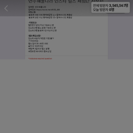
3,545,567명
전체 방문자
비공개
0명
오늘 방문자