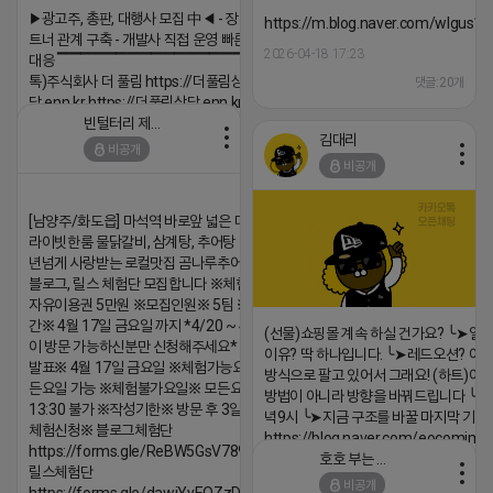
▶광고주, 총판, 대행사 모집 中◀ - 장기 협업 파
https://m.blog.naver.com/wlgus
트너 관계 구축 - 개발사 직접 운영 빠른 피드백
2026-04-18 17:23
대응 ▔▔▔▔▔▔▔▔▔▔▔▔▔▔▔▔▔▔ (카
톡)주식회사 더 풀림 https://더풀림상
댓글:20개
담.enn.kr https://더풀림상담.enn.kr
빈털터리 제이지
2026-04-18 17:26
김대리
비공개
댓글:20개
비공개
[남양주/화도읍] 마석역 바로앞 넓은 매장과, 프
라이빗한룸 물닭갈비, 삼계탕, 추어탕 맛집 10
년넘게 사랑받는 로컬맛집 곰나루추어탕에서
블로그, 릴스 체험단 모집합니다 ※체험메뉴※
자유이용권 5만원 ※모집인원※ 5팀 ※모집기
간※ 4월 17일 금요일 까지 *4/20 ~ 4/26 사
(선물)쇼핑몰 계속 하실 건가요? ╰➤열
이 방문 가능하신분만 신청해주세요* ※체험단
이유? 딱 하나입니다. ╰➤레드오션? 아니
발표※ 4월 17일 금요일 ※체험가능요일※ 모
방식으로 팔고 있어서 그래요! (하트)이번
든요일 가능 ※체험불가요일※ 모든요일 12 ~
방법이 아니라 방향을 바꿔드립니다 ╰➤4월
13:30 불가 ※작성기한※ 방문 후 3일 이내 ※
녁9시 ╰➤지금 구조를 바꿀 마지막 기회
체험신청※ 블로그체험단
https://blog.naver.com/eocomim
https://forms.gle/ReBW5GsV789ur2Pz6
호호 부는 튜브
2026-04-18 17:15
릴스체험단
비공개