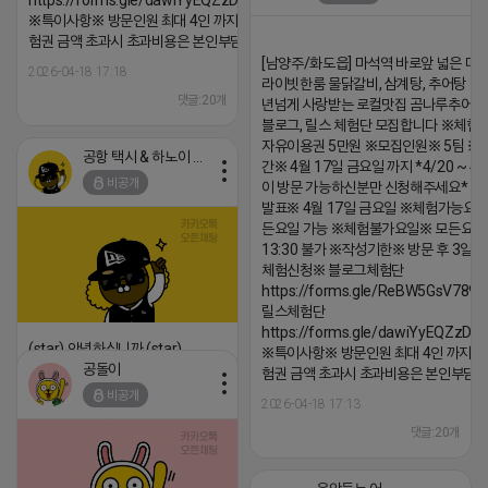
https://forms.gle/dawiYyEQZzDdqf8W8
댓글:20개
※특이사항※ 방문인원 최대 4인 까지 가능 체
험권 금액 초과시 초과비용은 본인부담입니다.
[남양주/화도읍] 마석역 바로앞 넓은 매장
2026-04-18 17:18
라이빗한룸 물닭갈비, 삼계탕, 추어탕 맛집
댓글:20개
년넘게 사랑받는 로컬맛집 곰나루추어
블로그, 릴스 체험단 모집합니다 ※체험
자유이용권 5만원 ※모집인원※ 5팀 ※
공항 택시 & 하노이 렌트카
간※ 4월 17일 금요일 까지 *4/20 ~ 4/
비공개
이 방문 가능하신분만 신청해주세요* 
발표※ 4월 17일 금요일 ※체험가능요일
든요일 가능 ※체험불가요일※ 모든요일 1
13:30 불가 ※작성기한※ 방문 후 3일 
체험신청※ 블로그체험단
https://forms.gle/ReBW5GsV789u
릴스체험단
https://forms.gle/dawiYyEQZzDd
(star) 안녕하십니까 (star)
※특이사항※ 방문인원 최대 4인 까지 가
공돌이
험권 금액 초과시 초과비용은 본인부담입
2026-04-18 17:12
비공개
2026-04-18 17:13
댓글:20개
댓글:20개