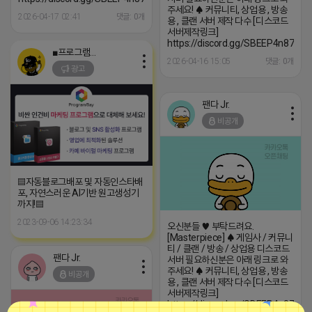
주세요! ♠ 커뮤니티, 상업용 , 방송
2026-04-17 02:41
댓글: 0개
용 , 클랜 서버 제작 다수 [디스코드
서버제작링크]
https://discord.gg/SBEEP4n87z
■프로그램베이■
2026-04-16 15:05
댓글: 0개
광고
팬다 Jr.
비공개
▤자동블로그배포 및 자동인스타배
포, 자연스러운 AI기반 원고생성기
까지!▤
2023-09-06 14:23:34
오신분들 ♥ 부탁드려요.
[Masterpiece] ♠ 게임사 / 커뮤니
티 / 클랜 / 방송 / 상업용 디스코드
팬다 Jr.
서버 필요하신분은 아래 링크로 와
주세요! ♠ 커뮤니티, 상업용 , 방송
비공개
용 , 클랜 서버 제작 다수 [디스코드
서버제작링크]
https://discord.gg/SBEEP4n87z