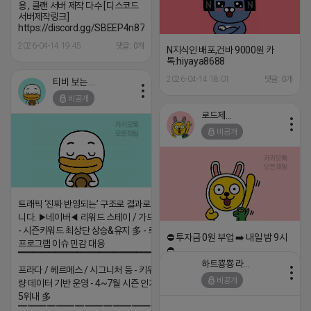
용 , 클랜 서버 제작 다수 [디스코드
서버제작링크]
https://discord.gg/SBEEP4n87z
2026-04-14 19:45
댓글: 0개
N지식인 배포,건바 9000원 카
톡:hiyaya8688
2026-04-14 18:01
댓글: 0개
티비 보는 라이언
비공개
로드제인
비공개
트래픽 ‘진짜 반영되는’ 구조로 결과로 보여드립
니다. ▶네이버◀ 리워드 스테이 / 가드 / 자몽 등
- 시즌키워드 최상단 상승&유지 多 - 로직변화,
⛔️ 투자금 0원 부업 ➡️ 내일 밤 9시
프로그램 이슈 민감 대응
⛔️
▔▔▔▔▔▔▔▔▔▔▔▔▔▔▔▔▔▔ ▶쿠팡◀
하트뿅뿅 라이언
프라다 / 헤르메스 / 시그니처 등 - 키워드 검색
2026-04-18 17:23
비공개
량 데이터 기반 운영 - 4~7월 시즌 인기 키워드
댓글:20개
5위내 多
▔▔▔▔▔▔▔▔▔▔▔▔▔▔▔▔▔▔