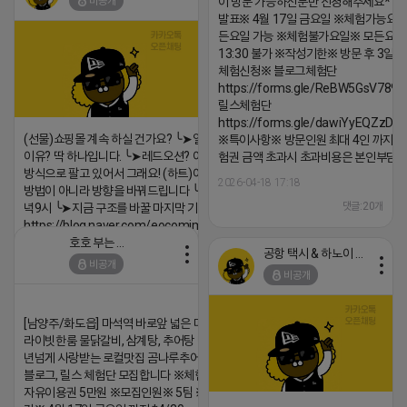
비공개
이 방문 가능하신분만 신청해주세요* 
발표※ 4월 17일 금요일 ※체험가능요일
든요일 가능 ※체험불가요일※ 모든요일 1
13:30 불가 ※작성기한※ 방문 후 3일 
체험신청※ 블로그체험단
https://forms.gle/ReBW5GsV789u
릴스체험단
https://forms.gle/dawiYyEQZzDd
(선물)쇼핑몰 계속 하실 건가요? ╰➤열심히 해도 안되는
※특이사항※ 방문인원 최대 4인 까지 가
이유? 딱 하나입니다. ╰➤레드오션? 아니요! ╰➤모두 같은
험권 금액 초과시 초과비용은 본인부담입
방식으로 팔고 있어서 그래요! (하트)이번엔 다릅니다. ╰➤
2026-04-18 17:18
방법이 아니라 방향을 바꿔드립니다 ╰➤4월 21일(화) 저
댓글:20개
녁9시 ╰➤지금 구조를 바꿀 마지막 기회
https://blog.naver.com/eocomim/224250518436
호호 부는 튜브
2026-04-18 17:15
공항 택시 & 하노이 렌트카
비공개
댓글:20개
비공개
[남양주/화도읍] 마석역 바로앞 넓은 매장과, 프
라이빗한룸 물닭갈비, 삼계탕, 추어탕 맛집 10
년넘게 사랑받는 로컬맛집 곰나루추어탕에서
블로그, 릴스 체험단 모집합니다 ※체험메뉴※
자유이용권 5만원 ※모집인원※ 5팀 ※모집기