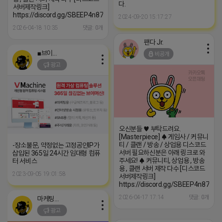
다.
서버제작링크]
https://discord.gg/SBEEP4n87z
2024-09-20 15:17:27
2026-04-18 10:35
댓글: 0개
팬다 Jr.
■브이머신■
비공개
광고
오신분들 ♥ 부탁드려요.
[Masterpiece] ♠ 게임사 / 커뮤니
티 / 클랜 / 방송 / 상업용 디스코드
-장소불문, 약정없는 고정공인IP가
서버 필요하신분은 아래 링크로 와
삽입된 365일 24시간 임대형 컴퓨
주세요! ♠ 커뮤니티, 상업용 , 방송
터 서비스
용 , 클랜 서버 제작 다수 [디스코드
2023-09-05 19:01:58
서버제작링크]
https://discord.gg/SBEEP4n87z
2026-04-17 17:14
댓글: 0개
마케팅스토어
광고