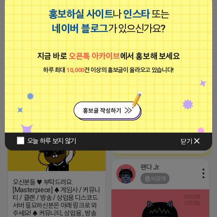
2026-04-15 17:03
댓글: 0개
홍보하실 사이트
나
인스타
또는
네이버 블로그
가 있으신가요?
■아이피몬스터■
광고
카페 회원수 증가 명당150원 카톡
hiyaya8688
지금 바로
오픈톡 아카이브
에서 홍보해 보세요
2026-04-15 10:01
댓글: 0개
하루 최대
10,000
건 이상의 홍보글이 올라오고 있습니다!
팬다 Jr.
비공개
[아이피몬스터] 전국 최저가 마케팅
용 KT아이피서비스!!
오늘 하루 보지 않기
닫기
2023-09-06 14:23:39
팬다 Jr.
비공개
오신분들 ♥ 부탁드려요.
[Masterpiece] ♠ 게임사 / 커뮤니
티 / 클랜 / 방송 / 상업용 디스코드
서버 필요하신분은 아래 링크로 와
주세요! ♠ 커뮤니티, 상업용 , 방송