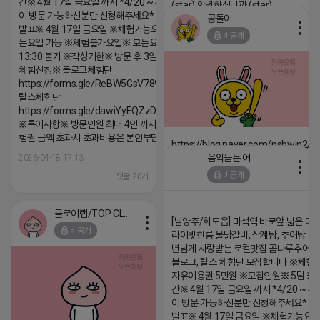
간※ 4월 17일 금요일 까지 *4/20 ~ 4/26 사
(star) 안녕하십니까 (star)
이 방문 가능하신분만 신청해주세요* ※체험단
공돌이
2026-04-18 17:12
발표※ 4월 17일 금요일 ※체험가능요일※ 모
비공개
든요일 가능 ※체험불가요일※ 모든요일 12 ~
댓글:20개
13:30 불가 ※작성기한※ 방문 후 3일 이내 ※
체험신청※ 블로그체험단
https://forms.gle/ReBW5GsV789ur2Pz6
릴스체험단
https://forms.gle/dawiYyEQZzDdqf8W8
※특이사항※ 방문인원 최대 4인 까지 가능 체
험권 금액 초과시 초과비용은 본인부담입니다.
https://blog.naver.com/pshwin2/
음악듣는 어피치
2026-04-18 17:13
2026-04-18 17:12
비공개
댓글:20개
댓글:20개
클로이랩/TOP CLASS
[남양주/화도읍] 마석역 바로앞 넓은 매장
비공개
라이빗한룸 물닭갈비, 삼계탕, 추어탕 맛집
년넘게 사랑받는 로컬맛집 곰나루추어
블로그, 릴스 체험단 모집합니다 ※체험
자유이용권 5만원 ※모집인원※ 5팀 ※
간※ 4월 17일 금요일 까지 *4/20 ~ 4/
이 방문 가능하신분만 신청해주세요* 
발표※ 4월 17일 금요일 ※체험가능요일