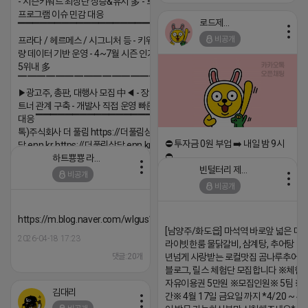
- 시즌키워드 최상단 상승&유지 多 - 로직변화,
프로그램 이슈 민감 대응
로드제인
▔▔▔▔▔▔▔▔▔▔▔▔▔▔▔▔▔▔ ▶쿠팡◀
비공개
프라다 / 헤르메스 / 시그니처 등 - 키워드 검색
량 데이터 기반 운영 - 4~7월 시즌 인기 키워드
5위내 多
▔▔▔▔▔▔▔▔▔▔▔▔▔▔▔▔▔▔
▶광고주, 총판, 대행사 모집 中◀ - 장기 협업 파
트너 관계 구축 - 개발사 직접 운영 빠른 피드백
대응 ▔▔▔▔▔▔▔▔▔▔▔▔▔▔▔▔▔▔ (카
톡)주식회사 더 풀림 https://더풀림상
⛔️ 투자금 0원 부업 ➡️ 내일 밤 9시
담.enn.kr https://더풀림상담.enn.kr
⛔️
하트뿅뿅 라이언
2026-04-18 17:26
빈털터리 제이지
비공개
2026-04-18 17:23
댓글:20개
비공개
댓글:20개
https://m.blog.naver.com/wlgus1647/224253846149
[남양주/화도읍] 마석역 바로앞 넓은 매장
2026-04-18 17:23
라이빗한룸 물닭갈비, 삼계탕, 추어탕 맛집
댓글:20개
년넘게 사랑받는 로컬맛집 곰나루추어
블로그, 릴스 체험단 모집합니다 ※체험
자유이용권 5만원 ※모집인원※ 5팀 ※
김대리
간※ 4월 17일 금요일 까지 *4/20 ~ 4/