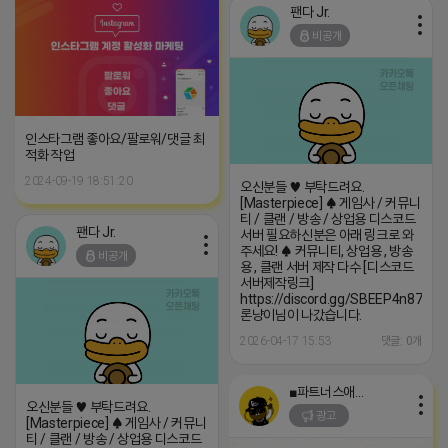
팬다 Jr.
비공개
인스타그램 좋아요/팔로워/댓글 최
적화 작업
2024-09-19 18:51:20
오신분들 ♥ 부탁드려요.
[Masterpiece] ♠ 게임사 / 커뮤니
티 / 클랜 / 방송 / 상업용 디스코드
팬다 Jr.
서버 필요하신분은 아래 링크로 와
주세요! ♠ 커뮤니티, 상업용 , 방송
비공개
용 , 클랜 서버 제작 다수 [디스코드
서버제작링크]
https://discord.gg/SBEEP4n87z
론냥이님이 나갔습니다.
2026-04-17 15:53
댓글: 0개
■파트너스애드온■
오신분들 ♥ 부탁드려요.
광고
[Masterpiece] ♠ 게임사 / 커뮤니
티 / 클랜 / 방송 / 상업용 디스코드