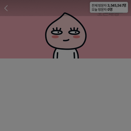
3,545,567명
전체 방문자
비공개
0명
오늘 방문자