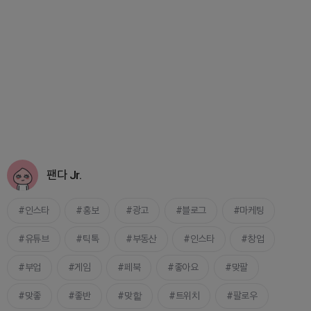
팬다 Jr.
인스타
홍보
광고
블로그
마케팅
유튜브
틱톡
부동산
인스타
창업
부업
게임
페북
좋아요
맞팔
맞좋
좋반
맞핱
트위치
팔로우