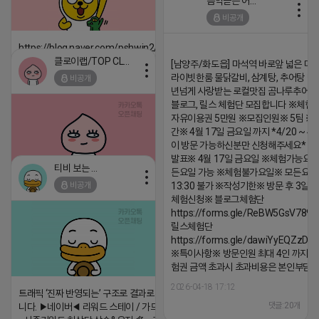
음악듣는 어피치
비공개
https://blog.naver.com/pshwin2/224023970047
클로이랩/TOP CLASS
[남양주/화도읍] 마석역 바로앞 넓은 매장
2026-04-18 17:12
라이빗한룸 물닭갈비, 삼계탕, 추어탕 맛집
비공개
댓글:20개
년넘게 사랑받는 로컬맛집 곰나루추어
블로그, 릴스 체험단 모집합니다 ※체험
자유이용권 5만원 ※모집인원※ 5팀 ※
간※ 4월 17일 금요일 까지 *4/20 ~ 4/
이 방문 가능하신분만 신청해주세요* 
발표※ 4월 17일 금요일 ※체험가능요일
티비 보는 라이언
든요일 가능 ※체험불가요일※ 모든요일 1
비공개
13:30 불가 ※작성기한※ 방문 후 3일 
2026-04-18 17:05
댓글:20개
체험신청※ 블로그체험단
https://forms.gle/ReBW5GsV789u
릴스체험단
https://forms.gle/dawiYyEQZzDd
※특이사항※ 방문인원 최대 4인 까지 가
험권 금액 초과시 초과비용은 본인부담입
2026-04-18 17:12
트래픽 ‘진짜 반영되는’ 구조로 결과로 보여드립
댓글:20개
니다. ▶네이버◀ 리워드 스테이 / 가드 / 자몽 등