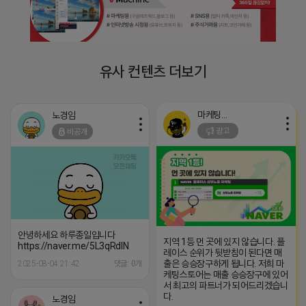
유사 컨텐츠 더보기
마케팅스토어
노경임
광고
비공개
안녕하세요 하루종일입니다
지역 1등 먼 곳에 있지 않습니다. 플
https://naver.me/5L3qRdlN
레이스 순위가 뒷받침이 된다면 매
출은 승승장구하게 됩니다. 저희 마
2025-08-04 21:42
댓글: 0개
케팅스토어는 매출 승승장구에 있어
서 최고의 파트너가 되어드리겠습니
다.
노경임