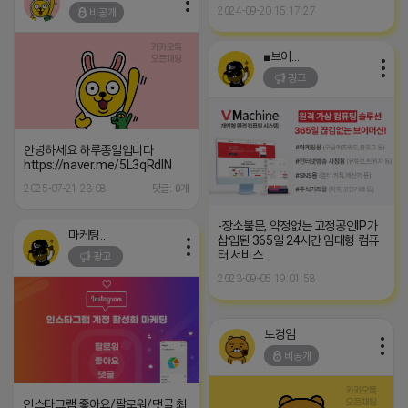
2024-09-20 15:17:27
비공개
■브이머신■
광고
안녕하세요 하루종일입니다
https://naver.me/5L3qRdlN
2025-07-21 23:08
댓글: 0개
-장소불문, 약정없는 고정공인IP가
마케팅스토어
삽입된 365일 24시간 임대형 컴퓨
터 서비스
광고
2023-09-05 19:01:58
노경임
비공개
인스타그램 좋아요/팔로워/댓글 최