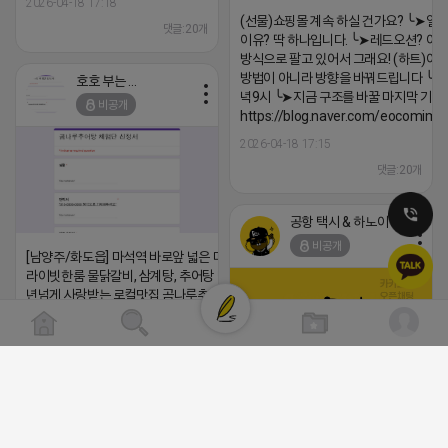
2026-04-18 17:18
(선물)쇼핑몰 계속 하실 건가요? ╰➤열
댓글:20개
이유? 딱 하나입니다. ╰➤레드오션? 아니
방식으로 팔고 있어서 그래요! (하트)이번
방법이 아니라 방향을 바꿔드립니다 ╰➤4월
호호 부는 튜브
녁9시 ╰➤지금 구조를 바꿀 마지막 기회
비공개
https://blog.naver.com/eocomim
2026-04-18 17:15
댓글:20개
공항 택시 & 하노이 렌트카
비공개
[남양주/화도읍] 마석역 바로앞 넓은 매장과, 프
라이빗한룸 물닭갈비, 삼계탕, 추어탕 맛집 10
년넘게 사랑받는 로컬맛집 곰나루추어탕에서
블로그, 릴스 체험단 모집합니다 ※체험메뉴※
자유이용권 5만원 ※모집인원※ 5팀 ※모집기
간※ 4월 17일 금요일 까지 *4/20 ~ 4/26 사
이 방문 가능하신분만 신청해주세요* ※체험단
발표※ 4월 17일 금요일 ※체험가능요일※ 모
(star) 안녕하십니까 (star)
든요일 가능 ※체험불가요일※ 모든요일 12 ~
2026-04-18 17:12
13:30 불가 ※작성기한※ 방문 후 3일 이내 ※
체험신청※ 블로그체험단