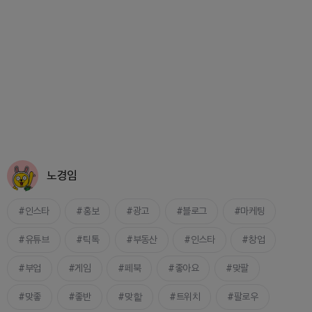
노경임
인스타
홍보
광고
블로그
마케팅
유튜브
틱톡
부동산
인스타
창업
부업
게임
페북
좋아요
맞팔
맞좋
좋반
맞핱
트위치
팔로우