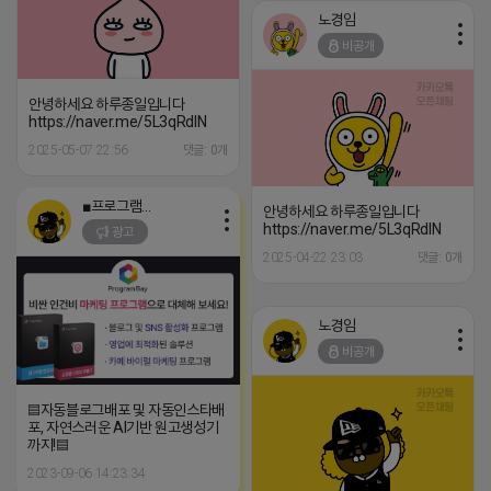
노경임
비공개
안녕하세요 하루종일입니다
https://naver.me/5L3qRdlN
2025-05-07 22:56
댓글: 0개
■프로그램베이■
안녕하세요 하루종일입니다
https://naver.me/5L3qRdlN
광고
2025-04-22 23:03
댓글: 0개
노경임
비공개
▤자동블로그배포 및 자동인스타배
포, 자연스러운 AI기반 원고생성기
까지!▤
2023-09-06 14:23:34