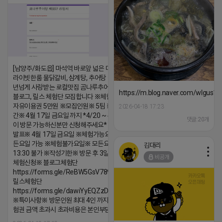
[남양주/화도읍] 마석역 바로앞 넓은 매장과, 프
라이빗한룸 물닭갈비, 삼계탕, 추어탕 맛집 10
년넘게 사랑받는 로컬맛집 곰나루추어탕에서
https://m.blog.naver.com/wlgus
블로그, 릴스 체험단 모집합니다 ※체험메뉴※
자유이용권 5만원 ※모집인원※ 5팀 ※모집기
2026-04-18 17:23
간※ 4월 17일 금요일 까지 *4/20 ~ 4/26 사
댓글:20개
이 방문 가능하신분만 신청해주세요* ※체험단
발표※ 4월 17일 금요일 ※체험가능요일※ 모
든요일 가능 ※체험불가요일※ 모든요일 12 ~
김대리
13:30 불가 ※작성기한※ 방문 후 3일 이내 ※
비공개
체험신청※ 블로그체험단
https://forms.gle/ReBW5GsV789ur2Pz6
릴스체험단
https://forms.gle/dawiYyEQZzDdqf8W8
※특이사항※ 방문인원 최대 4인 까지 가능 체
험권 금액 초과시 초과비용은 본인부담입니다.