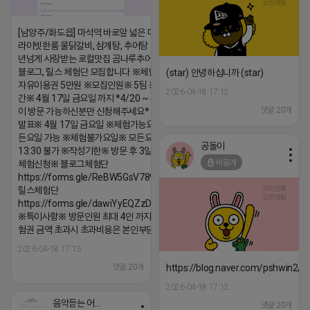
[남양주/화도읍] 마석역 바로앞 넓은 매장과, 프
라이빗한룸 물닭갈비, 삼계탕, 추어탕 맛집 10
년넘게 사랑받는 로컬맛집 곰나루추어탕에서
블로그, 릴스 체험단 모집합니다 ※체험메뉴※
(star) 안녕하십니까 (star)
자유이용권 5만원 ※모집인원※ 5팀 ※모집기
2026-04-18 17:12
간※ 4월 17일 금요일 까지 *4/20 ~ 4/26 사
댓글:20개
이 방문 가능하신분만 신청해주세요* ※체험단
발표※ 4월 17일 금요일 ※체험가능요일※ 모
든요일 가능 ※체험불가요일※ 모든요일 12 ~
공돌이
13:30 불가 ※작성기한※ 방문 후 3일 이내 ※
비공개
체험신청※ 블로그체험단
https://forms.gle/ReBW5GsV789ur2Pz6
릴스체험단
https://forms.gle/dawiYyEQZzDdqf8W8
※특이사항※ 방문인원 최대 4인 까지 가능 체
험권 금액 초과시 초과비용은 본인부담입니다.
2026-04-18 17:13
댓글:20개
https://blog.naver.com/pshwin2/
2026-04-18 17:12
음악듣는 어피치
댓글:20개