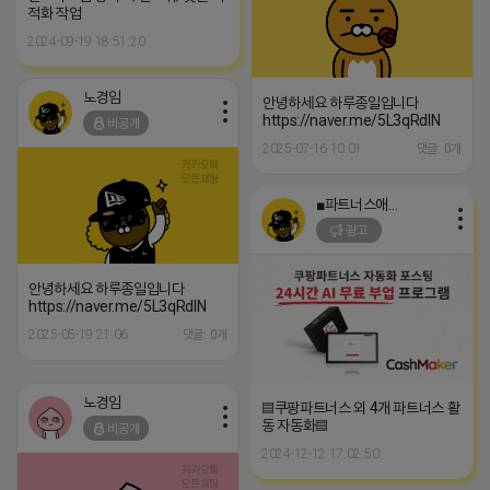
적화 작업
2024-09-19 18:51:20
노경임
안녕하세요 하루종일입니다
https://naver.me/5L3qRdlN
비공개
2025-07-16 10:01
댓글: 0개
■파트너스애드온■
광고
안녕하세요 하루종일입니다
https://naver.me/5L3qRdlN
2025-05-19 21:06
댓글: 0개
노경임
▤쿠팡파트너스 외 4개 파트너스 활
동 자동화▤
비공개
2024-12-12 17:02:50