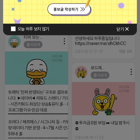
안녕하세요 하루종일입니다
https://naver.me/xIhCkhCC
2025-03-05 16:16
댓글: 0개
오늘 하루 보지 않기
닫기
티비 보는 라이언
안녕하세요 하루종일입니다
https://naver.me/xIhCkhCC
비공개
2025-02-27 21:07
댓글: 0개
로드제인
비공개
트래픽 ‘진짜 반영되는’ 구조로 결과로 보여드립
니다. ▶네이버◀ 리워드 스테이 / 가드 / 자몽 등
- 시즌키워드 최상단 상승&유지 多 - 로직변화,
프로그램 이슈 민감 대응
▔▔▔▔▔▔▔▔▔▔▔▔▔▔▔▔▔▔ ▶쿠팡◀
프라다 / 헤르메스 / 시그니처 등 - 키워드 검색
⛔️ 투자금 0원 부업 ➡️ 내일 밤 9시
량 데이터 기반 운영 - 4~7월 시즌 인기 키워드
⛔️
5위내 多
2026-04-18 17:23
▔▔▔▔▔▔▔▔▔▔▔▔▔▔▔▔▔▔