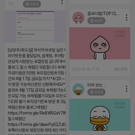
비공개
클로이랩/TOP CLASS
비공개
[남양주/화도읍] 마석역 바로앞 넓은 매장과, 프
라이빗한룸 물닭갈비, 삼계탕, 추어탕 맛집 10
년넘게 사랑받는 로컬맛집 곰나루추어탕에서
블로그, 릴스 체험단 모집합니다 ※체험메뉴※
2026-04-18 17:05
댓글:20개
자유이용권 5만원 ※모집인원※ 5팀 ※모집기
간※ 4월 17일 금요일 까지 *4/20 ~ 4/26 사
이 방문 가능하신분만 신청해주세요* ※체험단
티비 보는 라이언
발표※ 4월 17일 금요일 ※체험가능요일※ 모
비공개
든요일 가능 ※체험불가요일※ 모든요일 12 ~
13:30 불가 ※작성기한※ 방문 후 3일 이내 ※
체험신청※ 블로그체험단
https://forms.gle/ReBW5GsV789ur2Pz6
릴스체험단
https://forms.gle/dawiYyEQZzDdqf8W8
※특이사항※ 방문인원 최대 4인 까지 가능 체