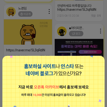
안녕하세요 하루종일입니다
노경임
https://naver.me/5L3qRdlN
비공개
2025-04-15 20:34
댓글: 0개
■아이피몬스터■
광고
https://naver.me/5L3qRdlN
2025-04-09 16:21
댓글: 0개
홍보하실 사이트
나
인스타
또는
노경임
[아이피몬스터] 전국 최저가 마케팅
네이버 블로그
가 있으신가요?
용 KT아이피서비스!!
비공개
2023-09-06 14:23:39
지금 바로
오픈톡 아카이브
에서 홍보해 보세요
하루 최대
10,000
건 이상의 홍보글이 올라오고 있습니다!
노경임
비공개