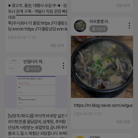
▶광고주, 총판, 대행사 모집 中◀ - 장기 협업 파
댓글:20개
트너 관계 구축 - 개발사 직접 운영 빠른 피드백
대응 ▔▔▔▔▔▔▔▔▔▔▔▔▔▔▔▔▔▔ (카
하트뿅뿅 라이언
톡)주식회사 더 풀림 https://더풀림상
담.enn.kr https://더풀림상담.enn.kr
비공개
2026-04-18 17:26
댓글:20개
빈털터리 제이지
비공개
https://m.blog.naver.com/wlgus
2026-04-18 17:23
[남양주/화도읍] 마석역 바로앞 넓은 매장과, 프
라이빗한룸 물닭갈비, 삼계탕, 추어탕 맛집 10
댓글:20개
년넘게 사랑받는 로컬맛집 곰나루추어탕에서
블로그, 릴스 체험단 모집합니다 ※체험메뉴※