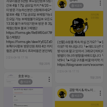
김대리
자유이용권 5만원 ※모집인원※ 5팀 ※모집기
간※ 4월 17일 금요일 까지 *4/20 ~ 4/26 사
비공개
이 방문 가능하신분만 신청해주세요* ※체험단
발표※ 4월 17일 금요일 ※체험가능요일※ 모
든요일 가능 ※체험불가요일※ 모든요일 12 ~
13:30 불가 ※작성기한※ 방문 후 3일 이내 ※
체험신청※ 블로그체험단
https://forms.gle/ReBW5GsV789ur2Pz6
릴스체험단
https://forms.gle/dawiYyEQZzDdqf8W8
(선물)쇼핑몰 계속 하실 건가요? ╰➤열
※특이사항※ 방문인원 최대 4인 까지 가능 체
이유? 딱 하나입니다. ╰➤레드오션? 아니
험권 금액 초과시 초과비용은 본인부담입니다.
방식으로 팔고 있어서 그래요! (하트)이번
방법이 아니라 방향을 바꿔드립니다 ╰➤4월
2026-04-18 17:18
녁9시 ╰➤지금 구조를 바꿀 마지막 기회
댓글:20개
https://blog.naver.com/eocomim
2026-04-18 17:15
호호 부는 튜브
댓글:20개
비공개
공항 택시 & 하노이 렌트카
비공개