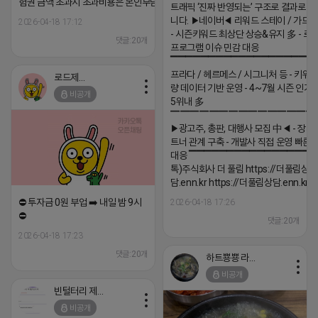
험권 금액 초과시 초과비용은 본인부담입니다.
트래픽 ‘진짜 반영되는’ 구조로 결과로 
니다. ▶네이버◀ 리워드 스테이 / 가드 /
2026-04-18 17:12
- 시즌키워드 최상단 상승&유지 多 - 로
댓글:20개
프로그램 이슈 민감 대응
▔▔▔▔▔▔▔▔▔▔▔▔▔▔▔▔▔▔ 
프라다 / 헤르메스 / 시그니처 등 - 키워
로드제인
량 데이터 기반 운영 - 4~7월 시즌 인기
비공개
5위내 多
▔▔▔▔▔▔▔▔▔▔▔▔▔▔▔
▶광고주, 총판, 대행사 모집 中◀ - 장기
트너 관계 구축 - 개발사 직접 운영 빠른
대응 ▔▔▔▔▔▔▔▔▔▔▔▔▔▔▔▔▔▔
톡)주식회사 더 풀림 https://더풀림상
담.enn.kr https://더풀림상담.enn.kr
⛔️ 투자금 0원 부업 ➡️ 내일 밤 9시
2026-04-18 17:26
⛔️
댓글:20개
2026-04-18 17:23
댓글:20개
하트뿅뿅 라이언
비공개
빈털터리 제이지
비공개