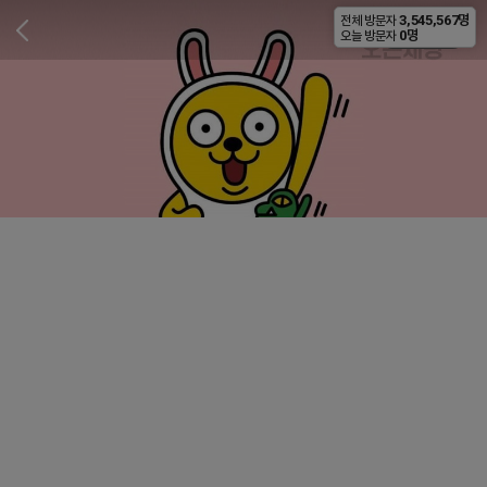
3,545,567명
전체 방문자
비공개
0명
오늘 방문자