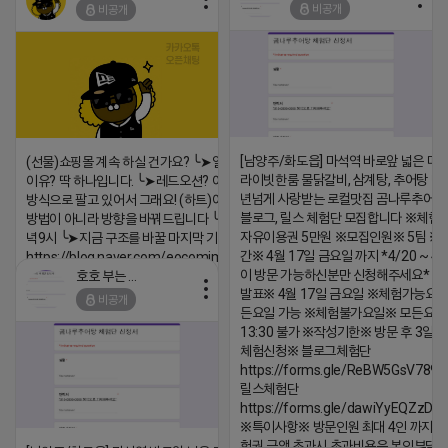
비공개
비공개
댓글:20개
https://m.blog.naver.com/wlgus
2026-04-18 17:23
댓글:20개
[남양주/화도읍] 마석역 바로앞 넓은 매장
(선물)쇼핑몰 계속 하실 건가요? ╰➤열심히 해도 안되는
라이빗한룸 물닭갈비, 삼계탕, 추어탕 맛집
이유? 딱 하나입니다. ╰➤레드오션? 아니요! ╰➤모두 같은
년넘게 사랑받는 로컬맛집 곰나루추어
방식으로 팔고 있어서 그래요! (하트)이번엔 다릅니다. ╰➤
블로그, 릴스 체험단 모집합니다 ※체험
방법이 아니라 방향을 바꿔드립니다 ╰➤4월 21일(화) 저
자유이용권 5만원 ※모집인원※ 5팀 ※
녁9시 ╰➤지금 구조를 바꿀 마지막 기회
간※ 4월 17일 금요일 까지 *4/20 ~ 4/
https://blog.naver.com/eocomim/224250518436
이 방문 가능하신분만 신청해주세요* 
호호 부는 튜브
2026-04-18 17:15
발표※ 4월 17일 금요일 ※체험가능요일
비공개
댓글:20개
든요일 가능 ※체험불가요일※ 모든요일 1
13:30 불가 ※작성기한※ 방문 후 3일 
체험신청※ 블로그체험단
https://forms.gle/ReBW5GsV789u
릴스체험단
https://forms.gle/dawiYyEQZzDd
※특이사항※ 방문인원 최대 4인 까지 가
험권 금액 초과시 초과비용은 본인부담입