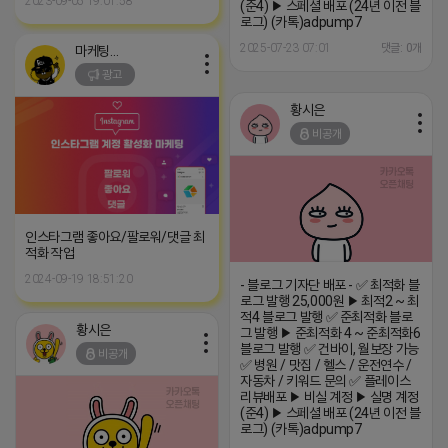
2023-09-05 19:01:58
(준4) ▶ 스페셜 배포 (24년 이전 블
로그) (카톡)adpump7
2025-07-23 07:01
댓글: 0개
마케팅스토어
광고
황시은
비공개
인스타그램 좋아요/팔로워/댓글 최
적화 작업
2024-09-19 18:51:20
- 블로그 기자단 배포 - ✅ 최적화 블
로그 발행 25,000원 ▶ 최적2 ~ 최
적4 블로그 발행 ✅ 준최적화 블로
황시은
그 발행 ▶ 준최적화 4 ~ 준최적화6
블로그 발행 ✅ 건바이, 월보장 가능
비공개
✅ 병원 / 맛집 / 헬스 / 운전연수 /
자동차 / 키워드 문의 ✅ 플레이스
리뷰배포 ▶ 비실 계정 ▶ 실명 계정
(준4) ▶ 스페셜 배포 (24년 이전 블
로그) (카톡)adpump7