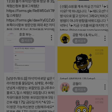
13:30 불가 ※작성기한※ 방문 후 3일 이내 ※
체험신청※ 블로그체험단
(선물)쇼핑몰 계속 하실 건가요? ╰➤열
https://forms.gle/ReBW5GsV789ur2Pz6
이유? 딱 하나입니다. ╰➤레드오션? 아니
릴스체험단
방식으로 팔고 있어서 그래요! (하트)이번
https://forms.gle/dawiYyEQZzDdqf8W8
방법이 아니라 방향을 바꿔드립니다 ╰➤4월
※특이사항※ 방문인원 최대 4인 까지 가능 체
녁9시 ╰➤지금 구조를 바꿀 마지막 기회
험권 금액 초과시 초과비용은 본인부담입니다.
https://blog.naver.com/eocomim
호호 부는 튜브
공항 택시 & 하노이 렌트카
2026-04-18 17:18
2026-04-18 17:15
비공개
비공개
댓글:20개
댓글:20개
[남양주/화도읍] 마석역 바로앞 넓은 매장과, 프
(star) 안녕하십니까 (star)
라이빗한룸 물닭갈비, 삼계탕, 추어탕 맛집 10
공돌이
2026-04-18 17:12
년넘게 사랑받는 로컬맛집 곰나루추어탕에서
비공개
블로그, 릴스 체험단 모집합니다 ※체험메뉴※
댓글:20개
자유이용권 5만원 ※모집인원※ 5팀 ※모집기
간※ 4월 17일 금요일 까지 *4/20 ~ 4/26 사
이 방문 가능하신분만 신청해주세요* ※체험단
발표※ 4월 17일 금요일 ※체험가능요일※ 모