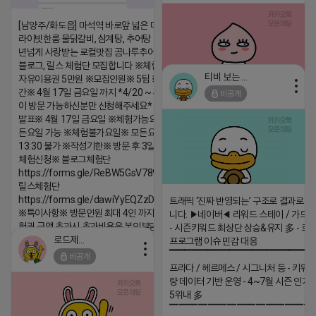
[남양주/화도읍] 마석역 바로앞 넓은 매장과, 프
라이빗한룸 물닭갈비, 삼계탕, 추어탕 맛집 10
년넘게 사랑받는 로컬맛집 곰나루추어탕에서
블로그, 릴스 체험단 모집합니다 ※체험메뉴※
티비 보는 라이언
자유이용권 5만원 ※모집인원※ 5팀 ※모집기
간※ 4월 17일 금요일 까지 *4/20 ~ 4/26 사
비공개
2026-04-18 17:05
댓글:20개
이 방문 가능하신분만 신청해주세요* ※체험단
발표※ 4월 17일 금요일 ※체험가능요일※ 모
든요일 가능 ※체험불가요일※ 모든요일 12 ~
13:30 불가 ※작성기한※ 방문 후 3일 이내 ※
체험신청※ 블로그체험단
https://forms.gle/ReBW5GsV789ur2Pz6
릴스체험단
https://forms.gle/dawiYyEQZzDdqf8W8
트래픽 ‘진짜 반영되는’ 구조로 결과로 
※특이사항※ 방문인원 최대 4인 까지 가능 체
니다. ▶네이버◀ 리워드 스테이 / 가드 /
험권 금액 초과시 초과비용은 본인부담입니다.
- 시즌키워드 최상단 상승&유지 多 - 로
로드제인
프로그램 이슈 민감 대응
2026-04-18 17:12
▔▔▔▔▔▔▔▔▔▔▔▔▔▔▔▔▔▔ 
비공개
댓글:20개
프라다 / 헤르메스 / 시그니처 등 - 키워
량 데이터 기반 운영 - 4~7월 시즌 인기
5위내 多
▔▔▔▔▔▔▔▔▔▔▔▔▔▔▔