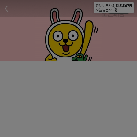
3,545,567명
전체 방문자
비공개
0명
오늘 방문자