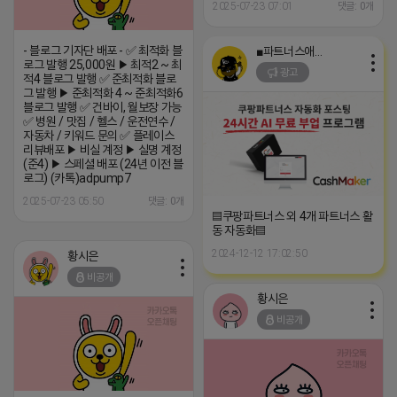
2025-07-23 07:01
댓글: 0개
- 블로그 기자단 배포 - ✅ 최적화 블
■파트너스애드온■
로그 발행 25,000원 ▶ 최적2 ~ 최
광고
적4 블로그 발행 ✅ 준최적화 블로
그 발행 ▶ 준최적화 4 ~ 준최적화6
블로그 발행 ✅ 건바이, 월보장 가능
✅ 병원 / 맛집 / 헬스 / 운전연수 /
자동차 / 키워드 문의 ✅ 플레이스
리뷰배포 ▶ 비실 계정 ▶ 실명 계정
(준4) ▶ 스페셜 배포 (24년 이전 블
로그) (카톡)adpump7
2025-07-23 05:50
댓글: 0개
▤쿠팡파트너스 외 4개 파트너스 활
동 자동화▤
2024-12-12 17:02:50
황시은
비공개
황시은
비공개