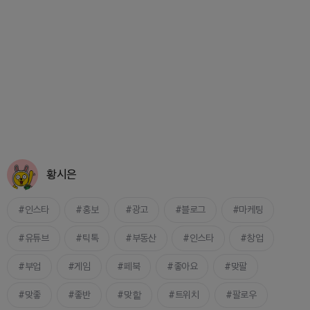
황시은
인스타
홍보
광고
블로그
마케팅
유튜브
틱톡
부동산
인스타
창업
부업
게임
페북
좋아요
맞팔
맞좋
좋반
맞핱
트위치
팔로우