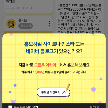
까지!▤
- 블로그 기자단 배포 - ✅ 최적화 블
2023-09-06 14:23:34
로그 발행 25,000원 ▶ 최적2 ~ 최
적4 블로그 발행 ✅ 준최적화 블로
그 발행 ▶ 준최적화 4 ~ 준최적화6
황시은
블로그 발행 ✅ 건바이, 월보장 가능
✅ 병원 / 맛집 / 헬스 / 운전연수 /
비공개
자동차 / 키워드 문의 ✅ 플레이스
리뷰배포 ▶ 비실 계정 ▶ 실명 계정
(준4) ▶ 스페셜 배포 (24년 이전 블
로그) (카톡)adpump7
홍보하실 사이트
나
인스타
또는
2025-07-23 04:39
댓글: 0개
네이버 블로그
가 있으신가요?
■아이피몬스터■
- 블로그 기자단 배포 - ✅ 최적화 블
지금 바로
오픈톡 아카이브
에서 홍보해 보세요
광고
로그 발행 25,000원 ▶ 최적2 ~ 최
적4 블로그 발행 ✅ 준최적화 블로
하루 최대
10,000
건 이상의 홍보글이 올라오고 있습니다!
그 발행 ▶ 준최적화 4 ~ 준최적화6
블로그 발행 ✅ 건바이, 월보장 가능
✅ 병원 / 맛집 / 헬스 / 운전연수 /
자동차 / 키워드 문의 ✅ 플레이스
리뷰배포 ▶ 비실 계정 ▶ 실명 계정
(준4) ▶ 스페셜 배포 (24년 이전 블
로그) (카톡)adpump7
[아이피몬스터] 전국 최저가 마케팅
2025-07-23 04:39
댓글: 0개
오늘 하루 보지 않기
용 KT아이피서비스!!
닫기