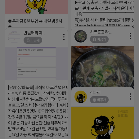
▶광고주, 총판, 대행사 모집 中◀ - 장기
트너 관계 구축 - 개발사 직접 운영 빠른
대응 ▔▔▔▔▔▔▔▔▔▔▔▔▔▔▔▔▔▔
톡)주식회사 더 풀림 https://더풀림상
⛔️ 투자금 0원 부업 ➡️ 내일 밤 9시
담.enn.kr https://더풀림상담.enn.kr
⛔️
하트뿅뿅 라이언
빈털터리 제이지
2026-04-18 17:26
2026-04-18 17:23
비공개
비공개
댓글:20개
댓글:20개
[남양주/화도읍] 마석역 바로앞 넓은 매장과, 프
김대리
라이빗한룸 물닭갈비, 삼계탕, 추어탕 맛집 10
년넘게 사랑받는 로컬맛집 곰나루추어탕에서
비공개
블로그, 릴스 체험단 모집합니다 ※체험메뉴※
자유이용권 5만원 ※모집인원※ 5팀 ※모집기
https://m.blog.naver.com/wlgus
간※ 4월 17일 금요일 까지 *4/20 ~ 4/26 사
이 방문 가능하신분만 신청해주세요* ※체험단
2026-04-18 17:23
발표※ 4월 17일 금요일 ※체험가능요일※ 모
댓글:20개
든요일 가능 ※체험불가요일※ 모든요일 12 ~