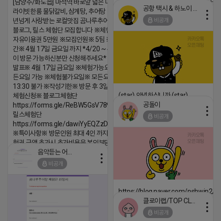
[남양주/화도읍] 마석역 바로앞 넓은 매장과, 프
공항 택시 & 하노이 렌트카
라이빗한룸 물닭갈비, 삼계탕, 추어탕 맛집 10
2026-04-18 17:18
비공개
년넘게 사랑받는 로컬맛집 곰나루추어탕에서
댓글:20개
블로그, 릴스 체험단 모집합니다 ※체험메뉴※
자유이용권 5만원 ※모집인원※ 5팀 ※모집기
간※ 4월 17일 금요일 까지 *4/20 ~ 4/26 사
이 방문 가능하신분만 신청해주세요* ※체험단
발표※ 4월 17일 금요일 ※체험가능요일※ 모
든요일 가능 ※체험불가요일※ 모든요일 12 ~
13:30 불가 ※작성기한※ 방문 후 3일 이내 ※
(star) 안녕하십니까 (star)
체험신청※ 블로그체험단
공돌이
https://forms.gle/ReBW5GsV789ur2Pz6
2026-04-18 17:12
릴스체험단
비공개
댓글:20개
https://forms.gle/dawiYyEQZzDdqf8W8
※특이사항※ 방문인원 최대 4인 까지 가능 체
험권 금액 초과시 초과비용은 본인부담입니다.
음악듣는 어피치
2026-04-18 17:13
비공개
댓글:20개
https://blog.naver.com/pshwin2/
클로이랩/TOP CLASS
2026-04-18 17:12
비공개
댓글:20개