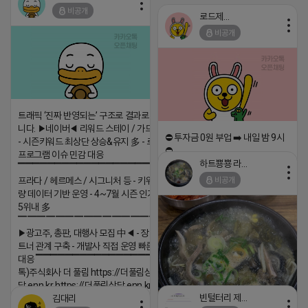
비공개
로드제인
비공개
트래픽 ‘진짜 반영되는’ 구조로 결과로 보여드립
니다. ▶네이버◀ 리워드 스테이 / 가드 / 자몽 등
⛔️ 투자금 0원 부업 ➡️ 내일 밤 9시
- 시즌키워드 최상단 상승&유지 多 - 로직변화,
⛔️
프로그램 이슈 민감 대응
하트뿅뿅 라이언
▔▔▔▔▔▔▔▔▔▔▔▔▔▔▔▔▔▔ ▶쿠팡◀
2026-04-18 17:23
비공개
프라다 / 헤르메스 / 시그니처 등 - 키워드 검색
댓글:20개
량 데이터 기반 운영 - 4~7월 시즌 인기 키워드
5위내 多
▔▔▔▔▔▔▔▔▔▔▔▔▔▔▔▔▔▔
▶광고주, 총판, 대행사 모집 中◀ - 장기 협업 파
트너 관계 구축 - 개발사 직접 운영 빠른 피드백
대응 ▔▔▔▔▔▔▔▔▔▔▔▔▔▔▔▔▔▔ (카
톡)주식회사 더 풀림 https://더풀림상
담.enn.kr https://더풀림상담.enn.kr
빈털터리 제이지
김대리
2026-04-18 17:26