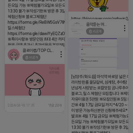
든요일 가능 ※체험불가요일※ 모든요일 12 ~
13:30 불가 ※작성기한※ 방문 후 3일 이내 ※
체험신청※ 블로그체험단
https://blog.naver.com/pshwin2/
https://forms.gle/ReBW5GsV789ur2Pz6
음악듣는 어피치
2026-04-18 17:12
릴스체험단
비공개
https://forms.gle/dawiYyEQZzDdqf8W8
댓글:20개
※특이사항※ 방문인원 최대 4인 까지 가능 체
험권 금액 초과시 초과비용은 본인부담입니다.
클로이랩/TOP CLASS
2026-04-18 17:13
비공개
댓글:20개
[남양주/화도읍] 마석역 바로앞 넓은 매장
라이빗한룸 물닭갈비, 삼계탕, 추어탕 맛집
년넘게 사랑받는 로컬맛집 곰나루추어
블로그, 릴스 체험단 모집합니다 ※체험
자유이용권 5만원 ※모집인원※ 5팀 ※
간※ 4월 17일 금요일 까지 *4/20 ~ 4/
2026-04-18 17:05
댓글:20개
이 방문 가능하신분만 신청해주세요* 
발표※ 4월 17일 금요일 ※체험가능요일
든요일 가능 ※체험불가요일※ 모든요일 1
13:30 불가 ※작성기한※ 방문 후 3일 