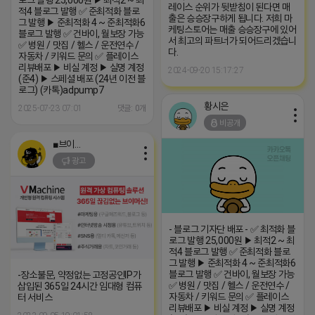
로그 발행 25,000원 ▶ 최적2 ~ 최
레이스 순위가 뒷받침이 된다면 매
적4 블로그 발행 ✅ 준최적화 블로
출은 승승장구하게 됩니다. 저희 마
그 발행 ▶ 준최적화 4 ~ 준최적화6
케팅스토어는 매출 승승장구에 있어
블로그 발행 ✅ 건바이, 월보장 가능
서 최고의 파트너가 되어드리겠습니
✅ 병원 / 맛집 / 헬스 / 운전연수 /
다.
자동차 / 키워드 문의 ✅ 플레이스
리뷰배포 ▶ 비실 계정 ▶ 실명 계정
2024-09-20 15:17:27
(준4) ▶ 스페셜 배포 (24년 이전 블
로그) (카톡)adpump7
황시은
2025-07-23 07:01
댓글: 0개
비공개
■브이머신■
광고
- 블로그 기자단 배포 - ✅ 최적화 블
로그 발행 25,000원 ▶ 최적2 ~ 최
적4 블로그 발행 ✅ 준최적화 블로
그 발행 ▶ 준최적화 4 ~ 준최적화6
블로그 발행 ✅ 건바이, 월보장 가능
-장소불문, 약정없는 고정공인IP가
✅ 병원 / 맛집 / 헬스 / 운전연수 /
삽입된 365일 24시간 임대형 컴퓨
자동차 / 키워드 문의 ✅ 플레이스
터 서비스
리뷰배포 ▶ 비실 계정 ▶ 실명 계정