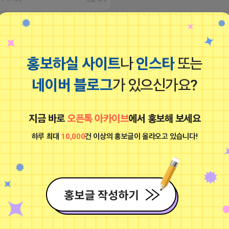
떨고있는 어피치
비공개
홍보하실 사이트
나
인스타
또는
네이버 블로그
가 있으신가요?
지금 바로
오픈톡 아카이브
에서 홍보해 보세요
하루 최대
10,000
건 이상의 홍보글이 올라오고 있습니다!
최저가 N사 블로그 실행사______ ★ 최적
 배포 - 꼼꼼한 일처리 방식 - 최적화 블로
유 - 언더키워드 OK! - 빠른 피드백 OK! -
 OK! ★ 블로그/스마트블록 상위노출 -
바이건 - 25일 월보장 - 모든 키워드 가
랜드 블로그 /블로그 월 관리 - 상위노출 로
포스팅 / 월 - 실제 사용 유저 서로이웃관
위노출 순위 노출 보고 - 블로그 최적화 작업
JLM45
17 15:33
댓글: 0개