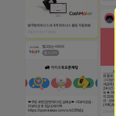
▤쿠팡파트너스 외 4개 파트너스 활동 자동화▤
2024-12-12 17:02:50
떨고있는 어피치
비공개
_____
화 블로그
그 다량 보
세금계산서
24시간 건
능 ★ 브
직 20회 
리 - 상
❤쿠팡 로켓 [양면테이프] 실배송❤ -리뷰비없음 -
(카톡) N
리뷰작성 후 3일내 페이백
https://open.kakao.com/o/s0ZRbEji
2026-04-