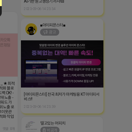
AI기반 원고생성기 까지!▤
2023-09-06 14:23:34
■아이피몬스터■
광고
_ ★ 최적
최적화 블로
백 OK! -
[아이피몬스터] 전국 최저가 마케팅용 KT아이피서
위노출 -
비스!!
키워드 가
상위노출 로
2023-09-06 14:23:39
서로이웃관
최적화 작업
떨고있는 어피치
댓글: 0개
비공개