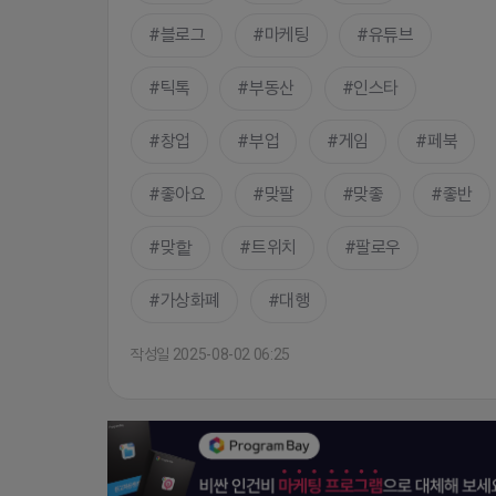
블로그
마케팅
유튜브
틱톡
부동산
인스타
창업
부업
게임
페북
좋아요
맞팔
맞좋
좋반
맞핱
트위치
팔로우
가상화폐
대행
작성일 2025-08-02 06:25