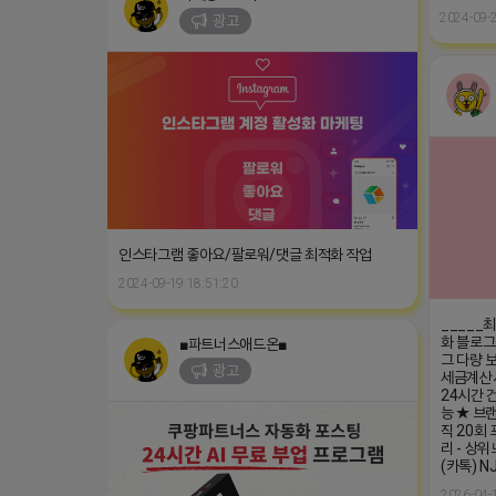
2024-09-2
광고
인스타그램 좋아요/팔로워/댓글 최적화 작업
2024-09-19 18:51:20
_____
화 블로그
■파트너스애드온■
그 다량 보
광고
세금계산서
24시간 건
능 ★ 브
직 20회 
리 - 상
(카톡) N
2026-04-