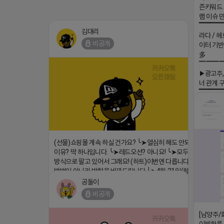
즌키워드 
램 이슈 
▔▔▔▔
김대리
라다 / 헤
비공개
이터 기반
多
▔▔▔
▶광고주,
너 관계 
▔▔▔▔
회사 더 풀림
더풀림상담.
2026-04-
(선물)쇼핑몰 계속 하실 건가요? ╰➤열심히 해도 안되는
이유? 딱 하나입니다. ╰➤레드오션? 아니요! ╰➤모두 같은
방식으로 팔고 있어서 그래요! (하트)이번엔 다릅니다. ╰➤
방법이 아니라 방향을 바꿔드립니다 ╰➤4월 21일(화) 저
녁9시 ╰➤지금 구조를 바꿀 마지막 기회
공돌이
https://blog.naver.com/eocomim/224250518436
비공개
2026-04-18 17:15
[남양주/
댓글:20개
이빗한룸 