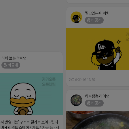
떨고있는 어피치
비공개
티비 보는 라이언
비공개
2026-04-16 13:39
하트뿅뿅 라이언
비공개
진짜 반영되는’ 구조로 결과로 보여드립니
버◀ 리워드 스테이 / 가드 / 자몽 등 - 시