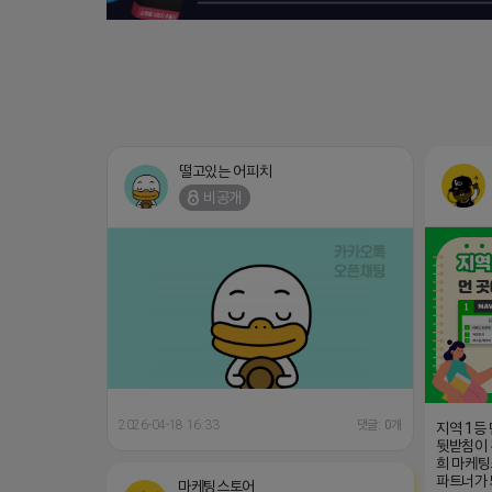
떨고있는 어피치
비공개
2026-04-18 16:33
댓글: 0개
지역 1등
뒷받침이 
희 마케팅
파트너가
마케팅스토어