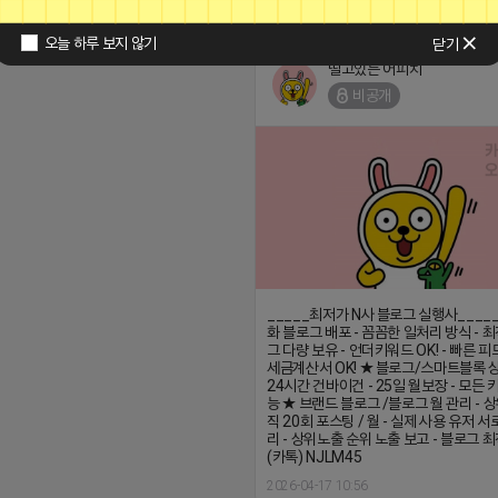
오늘 하루 보지 않기
닫기
떨고있는 어피치
비공개
_____최저가 N사 블로그 실행사_____
화 블로그 배포 - 꼼꼼한 일처리 방식 - 
그 다량 보유 - 언더키워드 OK! - 빠른 피드
세금계산서 OK! ★ 블로그/스마트블록 상
24시간 건바이건 - 25일 월보장 - 모든 
능 ★ 브랜드 블로그 /블로그 월 관리 - 
직 20회 포스팅 / 월 - 실제 사용 유저 
리 - 상위노출 순위 노출 보고 - 블로그 
(카톡) NJLM45
2026-04-17 10:56