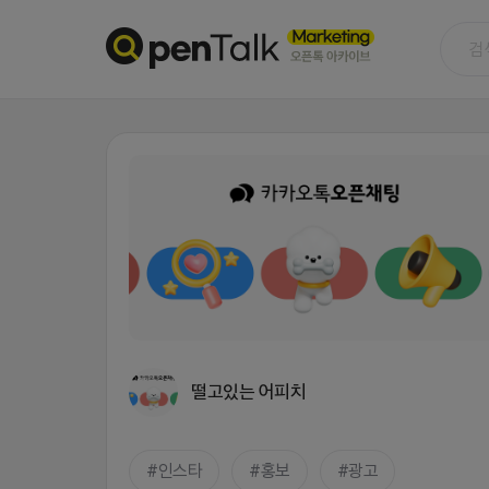
떨고있는 어피치
인스타
홍보
광고