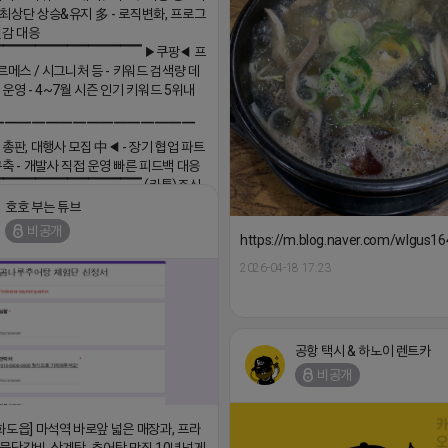
최상단 상승&유지 多 - 로직변화, 프로그
민감 대응
▔▔▔▔▔▔▔▔▔▔▔▔▔▔ ▶쿠팡◀ 프
르메스 / 시그니처 등 - 키워드 검색량 데
 운영 - 4~7월 시즌 인기 키워드 5위내
▔▔▔▔▔▔▔▔▔▔▔▔▔▔▔
 총판, 대행사 모집 中◀ - 장기 협업 파트
구축 - 개발사 직접 운영 빠른 피드백 대응
▔▔▔▔▔▔▔▔▔▔▔▔▔▔ (카톡)주식
 https://더풀림상담.enn.kr https://
호호 부는 튜브
enn.kr
비공개
https://m.blog.naver.com/wlgus
18 17:26
2026-04-18 17:23
댓글:20개
공항 택시 & 하노이 렌트카
비공개
화도읍] 마석역 바로앞 넓은 매장과, 프라
물닭갈비, 삼계탕, 추어탕 맛집 10년넘게