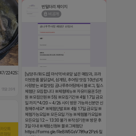
빈털터리 제이지
비공개
⛔️ 투자금 0원 부업 ➡️ 내일 밤 9시 ⛔️
댓글:20개
2026-04-18 17:23
1647/224253846149
[남양주/화도읍] 마석역 바로앞 넓은 매장과, 프라
이빗한룸 물닭갈비, 삼계탕, 추어탕 맛집 10년넘게
사랑받는 로컬맛집 곰나루추어탕에서 블로그, 릴스
댓글:20개
체험단 모집합니다 ※체험메뉴※ 자유이용권 5만
원 ※모집인원※ 5팀 ※모집기간※ 4월 17일 금요
일 까지 *4/20 ~ 4/26 사이 방문 가능하신분만 신
청해주세요* ※체험단발표※ 4월 17일 금요일 ※
체험가능요일※ 모든요일 가능 ※체험불가요일※
모든요일 12 ~ 13:30 불가 ※작성기한※ 방문 후
3일 이내 ※체험신청※ 블로그체험단
https://forms.gle/ReBW5GsV789ur2Pz6 릴