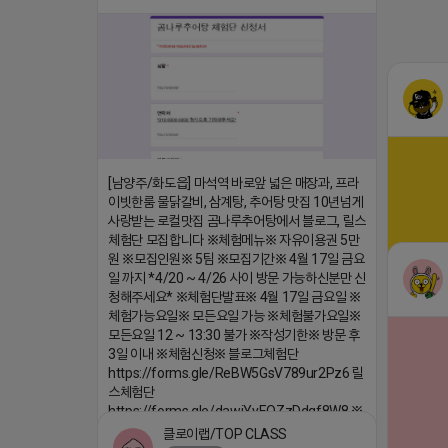
2026-04-18 17:26
댓글:20개
[남양주/화도읍] 마석역 바로앞 넓은 매장과, 프라
이빗한룸 물닭갈비, 삼계탕, 추어탕 맛집 10년넘게
사랑받는 로컬맛집 곰나루추어탕에서 블로그, 릴스
체험단 모집합니다 ※체험메뉴※ 자유이용권 5만
원 ※모집인원※ 5팀 ※모집기간※ 4월 17일 금요
일 까지 *4/20 ~ 4/26 사이 방문 가능하신분만 신
청해주세요* ※체험단발표※ 4월 17일 금요일 ※
(star) 
체험가능요일※ 모든요일 가능 ※체험불가요일※
모든요일 12 ~ 13:30 불가 ※작성기한※ 방문 후
2026-04-
3일 이내 ※체험신청※ 블로그체험단
https://forms.gle/ReBW5GsV789ur2Pz6 릴
스체험단
https://forms.gle/dawiYyEQZzDdqf8W8 ※
특이사항※ 방문인원 최대 4인 까지 가능 체험권
클로이랩/TOP CLASS