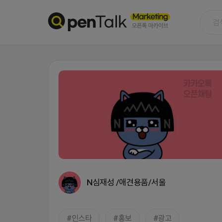
N심재성 /애견용품/서울
인스타
홍보
광고