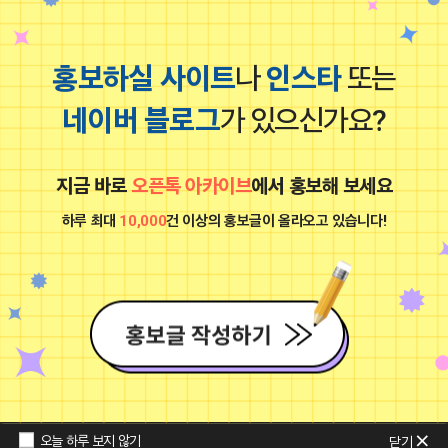
홍보하실 사이트
나
인스타
또는
네이버 블로그
가 있으신가요?
24 11:00
댓글: 0개
N심재성 /애견용품/서울
지금 바로
오픈톡 아카이브
에서 홍보해 보세요
비공개
하루 최대
10,000
건 이상의 홍보글이 올라오고 있습니다!
2024-12-23 10:15
오늘 하루 보지 않기
닫기