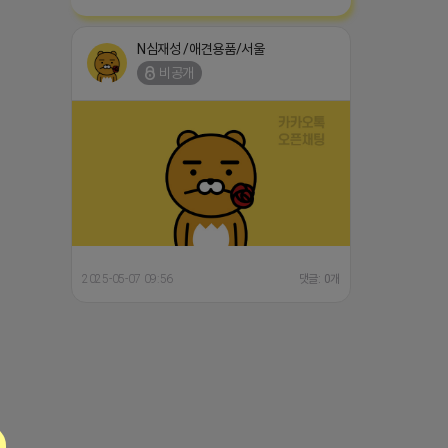
N심재성 /애견용품/서울
비공개
2025-05-07 09:56
댓글: 0개