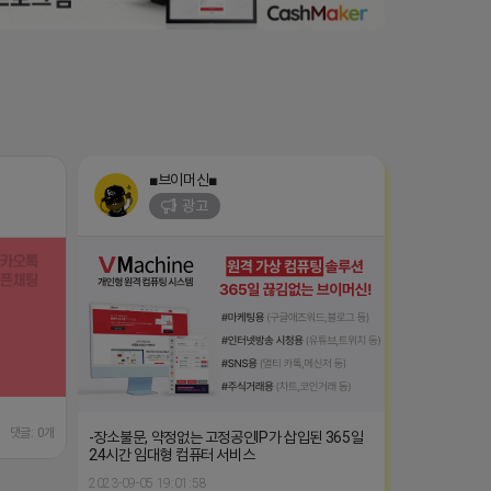
■브이머신■
광고
댓글: 0개
-장소불문, 약정없는 고정공인IP가 삽입된 365일
24시간 임대형 컴퓨터 서비스
2023-09-05 19:01:58