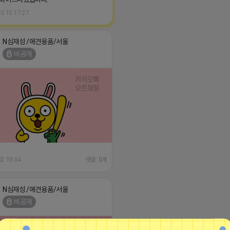
0 15:17:27
N심재성 /애견용품/서울
비공개
02 19:54
댓글: 0개
N심재성 /애견용품/서울
비공개