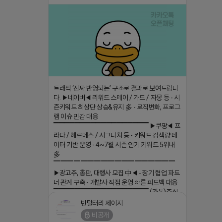
트래픽 ‘진짜 반영되는’ 구조로 결과로 보여드립니
다. ▶네이버◀ 리워드 스테이 / 가드 / 자몽 등 - 시
즌키워드 최상단 상승&유지 多 - 로직변화, 프로그
램 이슈 민감 대응
▔▔▔▔▔▔▔▔▔▔▔▔▔▔▔▔▔▔ ▶쿠팡◀ 프
라다 / 헤르메스 / 시그니처 등 - 키워드 검색량 데
이터 기반 운영 - 4~7월 시즌 인기 키워드 5위내
多
▔▔▔▔▔▔▔▔▔▔▔▔▔▔▔▔▔▔
▶광고주, 총판, 대행사 모집 中◀ - 장기 협업 파트
너 관계 구축 - 개발사 직접 운영 빠른 피드백 대응
▔▔▔▔▔▔▔▔▔▔▔▔▔▔▔▔▔▔ (카톡)주식
회사 더 풀림 https://더풀림상담.enn.kr https://
빈털터리 제이지
더풀림상담.enn.kr
비공개