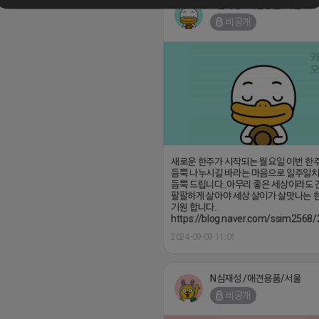
N심재성 /애견용품/서울
비공개
새로운 한주가 시작되는 월요일 이번 한
듬뿍 나누시길 바라는 마음으로 일주일치
듬뿍 드립니다..아무리 좋은 세상이라도
팔팔하게 살아야 세상 살이가 살맛나는
기원 합니다..
https://blog.naver.com/ssim256
2024-09-09 11:01
N심재성 /애견용품/서울
비공개