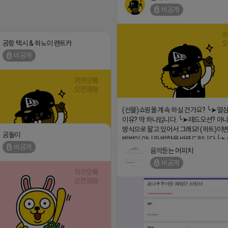
비공개
⛔️ 투자금 0원 부업 ➡️ 내일 밤 9시 ⛔️
2026-04-18 17:23
공항 택시 & 하노이 렌트카
비공개
(선물)쇼핑몰 계속 하실 건가요? ╰➤열
이유? 딱 하나입니다. ╰➤레드오션? 아니
방식으로 팔고 있어서 그래요! (하트)이번
공돌이
방법이 아니라 방향을 바꿔드립니다 ╰➤4월
비공개
녁9시 ╰➤지금 구조를 바꿀 마지막 기회
음악듣는 어피치
안녕하십니까 (star)
https://blog.naver.com/eocomim
댓글:20개
비공개
18 17:12
2026-04-18 17:15