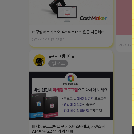
▤쿠팡파트너스 외 4개 파트너스 활동 자동화▤
2024-12-12 17:02:50
2025-02-
■프로그램베이■
광고
▤자동블로그배포 및 자동인스타배포, 자연스러운
AI기반 원고생성기 까지!▤