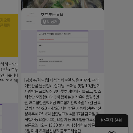
댓글:20개
호호 부는 튜브
비공개
https://m.blog.naver.com/wlgus1647/224253846149
심히 해도 안되는
2026-04-18 17:23
요! ╰➤모두 같은
댓글:20개
엔 다릅니다. ╰➤
[남양주/화도읍] 마석역 바로앞 넓은 매장과, 프라
 21일(화) 저
이빗한룸 물닭갈비, 삼계탕, 추어탕 맛집 10년넘게
사랑받는 로컬맛집 곰나루추어탕에서 블로그, 릴스
/224250518436
체험단 모집합니다 ※체험메뉴※ 자유이용권 5만
원 ※모집인원※ 5팀 ※모집기간※ 4월 17일 금요
일 까지 *4/20 ~ 4/26 사이 방문 가능하신분만 신
댓글:20개
청해주세요* ※체험단발표※ 4월 17일 금요일 ※
체험가능요일※ 모든요일 가능 ※체험불가요일※
방문자 현황
모든요일 12 ~ 13:30 불가 ※작성기한※ 방문 후
3일 이내 ※체험신청※ 블로그체험단