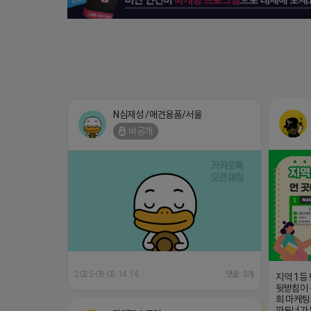
N심재성 /애견용품/서울
비공개
2025-08-05 14:14
댓글: 0개
지역 1등
뒷받침이 
희 마케팅
파트너가