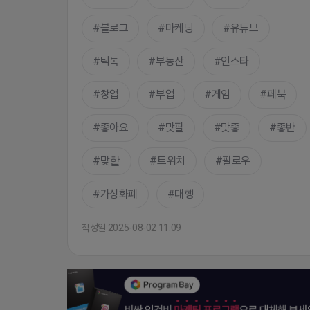
블로그
마케팅
유튜브
틱톡
부동산
인스타
창업
부업
게임
페북
좋아요
맞팔
맞좋
좋반
맞핱
트위치
팔로우
가상화폐
대행
작성일 2025-08-02 11:09