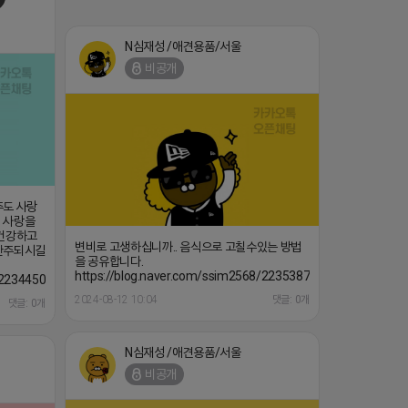
N심재성 /애견용품/서울
비공개
주도 사랑
 사랑을
 건강하고
변비로 고생하십니까.. 음식으로 고칠수있는 방법
 한주되시길
을 공유합니다.
https://blog.naver.com/ssim2568/223538734595
8/223445027173
2024-08-12 10:04
댓글: 0개
댓글: 0개
N심재성 /애견용품/서울
비공개