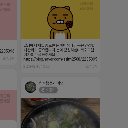
일상에서 제일 중요한 눈 어떠십니까 눈은 건강할
때 관리가 중요합니다. 눈이 침침하십니까 ? 그럼
8/223539663016
여기를 주목 해주세요.
댓글: 0개
https://blog.naver.com/ssim2568/223539583349
2024-08-10 10:30
댓글: 0개
하트뿅뿅 라이언
비공개