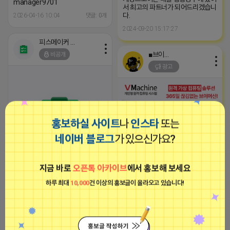
manager9701
서 최고의 파트너가 되어드리겠습니
다.
2026-04-16 10:04
댓글: 0개
2024-09-20 15:17:27
피스메이커 프로도
■브이머신■
비공개
광고
홍보하실 사이트
나
인스타
또는
네이버 블로그
가 있으신가요?
-장소불문, 약정없는 고정공인IP가
삽입된 365일 24시간 임대형 컴퓨
터 서비스
지금 바로
오픈톡 아카이브
에서 홍보해 보세요
2023-09-05 19:01:58
하루 최대
10,000
건 이상의 홍보글이 올라오고 있습니다!
2026-04-15 17:15
댓글: 0개
마케팅스토어
피스메이커 프로도
광고