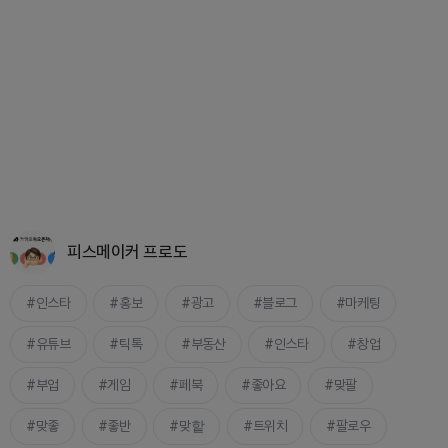
피스메이커 프로도
인스타
홍보
광고
블로그
마케팅
유튜브
틱톡
부동산
인스타
창업
부업
게임
페북
좋아요
맞팔
맞좋
좋반
맞핱
트위치
팔로우