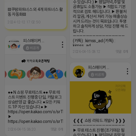
수 있습니다.) ▶ 평일저녁,주말 및
공휴일도 소통가능 ▶ 적합도 기본
▤쿠팡파트너스 외 4개 파트너스 활
적으로 검토 해드립니다. ▶ 환불처
동 자동화▤
리 깔끔, 계산서 처리 가능 매출상승
시켜 드리는 것이 목표입니다. 투명
2024-12-12 17:02:50
하고 솔직하게 상담, 작업 진행 해 드
립니다.
————————————————
피스메이커 프로도
(카톡) : kimss_ad (카톡) :
kimss_ad
비공개
2026-04-15 08:12
댓글: 0개
피스메이커 프로도
비공개
●● N 쇼핑 무료테스트 ●● 무료 테
스트 이벤트 진행중 단일, 카탈로그
상승반영 값 좋습니다. ●모든 키워
드 1P 자신 있습니다.● ▶
https://open.kakao.com/o/srTIWKci
▶
❰❰❰ 쇼핑 리워드 개발사 ❱❱❱
https://open.kakao.com/o/srTIWKci
————————————————
2026-04-15 06:20
댓글: 0개
▶ 무료 테스트 진행 (조기마감 될
수 있습니다.) ▶ 평일저녁,주말 및