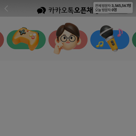
3,545,567명
전체 방문자
비공개
0명
오늘 방문자