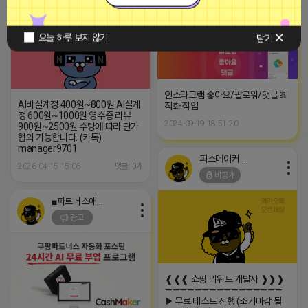
비공개
오늘 하루 보지 않기
닫기
인스타그램 좋아요/팔로워/댓글 최
AI비실계정 400원~800원 AI실계
적화 작업
정 600원~1000원 영수증 리뷰
2024-09-19 18:51:20
900원~2500원 수량에 따라 단가
협의 가능합니다. (카톡)
manager9701
피스메이커 프로도
2026-04-15 15:06
댓글: 0개
비공개
■파트너스애드온■
광고
❰❰❰ 쇼핑 리워드 개발사 ❱❱❱
————————————————
▶ 무료 테스트 진행 (조기마감 될