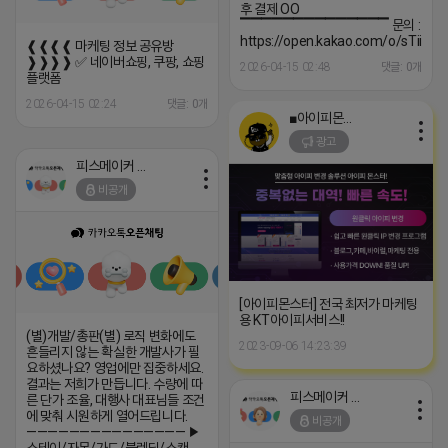
후 결제 OO
▔▔▔▔▔▔▔▔▔▔▔▔▔▔ 문의 :
https://open.kakao.com/o/sTiiA5p
❰❰❰❰ 마케팅 정보 공유방
❱❱❱❱ ✅ 네이버쇼핑, 쿠팡, 쇼핑
2026-04-15 02:48
댓글: 0개
플랫폼
2026-04-15 02:24
댓글: 0개
■아이피몬스터■
광고
피스메이커 프로도
비공개
[아이피몬스터] 전국 최저가 마케팅
용 KT아이피서비스!!
(별)개발/총판(별) 로직 변화에도
2023-09-06 14:23:39
흔들리지 않는 확실한 개발사가 필
요하셨나요? 영업에만 집중하세요.
결과는 저희가 만듭니다. 수량에 따
피스메이커 프로도
른 단가 조율, 대행사 대표님들 조건
에 맞춰 시원하게 열어드립니다.
비공개
——————————————— ▶