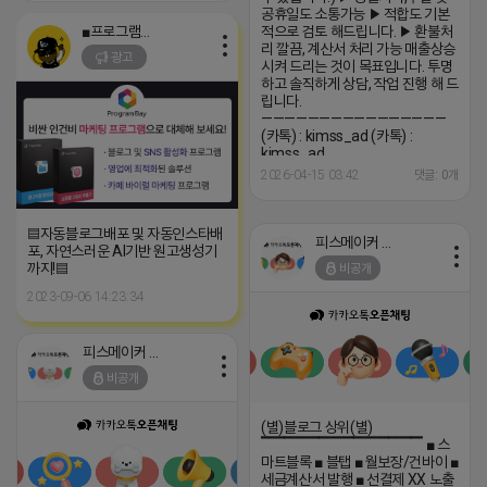
공휴일도 소통가능 ▶ 적합도 기본
■프로그램베이■
적으로 검토 해드립니다. ▶ 환불처
리 깔끔, 계산서 처리 가능 매출상승
광고
시켜 드리는 것이 목표입니다. 투명
하고 솔직하게 상담, 작업 진행 해 드
립니다.
————————————————
(카톡) : kimss_ad (카톡) :
kimss_ad
2026-04-15 03:42
댓글: 0개
▤자동블로그배포 및 자동인스타배
피스메이커 프로도
포, 자연스러운 AI기반 원고생성기
까지!▤
비공개
2023-09-06 14:23:34
피스메이커 프로도
비공개
(별)블로그 상위(별)
▔▔▔▔▔▔▔▔▔▔▔▔▔▔ ■ 스
마트블록 ■ 블탭 ■ 월보장/건바이 ■
세금계산서 발행 ■ 선결제 XX 노출