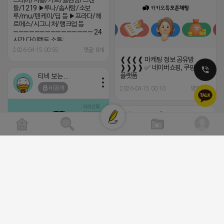
스테이/자몽/가드/블렌딩/스캔
들/1219 ▶루나/솜사탕/소보
루/mu/텐케이/딥 등 ▶프라다/헤
르메스/시그니처/랭크업 등
——————————————— 24
시간 다이렉트 소통:
https://open.kakao.com/o/swMPVKci
2026-04-15 00:55
댓글: 0개
❰❰❰❰ 마케팅 정보 공유방
❱❱❱❱ ✅ 네이버쇼핑, 쿠팡, 쇼핑
플랫폼
티비 보는 라이언
비공개
2026-04-15 00:10
댓글: 0개
로드제인
비공개
트래픽 ‘진짜 반영되는’ 구조로 결과로 보여드립
니다. ▶네이버◀ 리워드 스테이 / 가드 / 자몽 등
- 시즌키워드 최상단 상승&유지 多 - 로직변화,
프로그램 이슈 민감 대응
▔▔▔▔▔▔▔▔▔▔▔▔▔▔▔▔▔▔ ▶쿠팡◀
⛔️ 투자금 0원 부업 ➡️ 내일 밤 9시
프라다 / 헤르메스 / 시그니처 등 - 키워드 검색
⛔️
량 데이터 기반 운영 - 4~7월 시즌 인기 키워드
하트뿅뿅 라이언