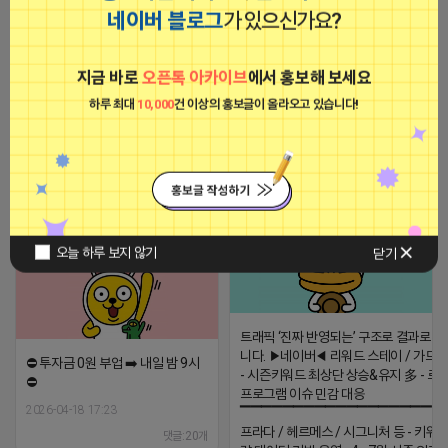
네이버 블로그
가 있으신가요?
지금 바로
오픈톡 아카이브
에서 홍보해 보세요
☆광고 청정지역☆ 복잡한 광고 홍
수 속에서 내 광고가 뭍히는게 싫다
하루 최대
10,000
건 이상의 홍보글이 올라오고 있습니다!
면 누구든 오세요.
2026-04-15 21:24
댓글: 0개
2026-04-15 21:24
댓글: 0개
티비 보는 라이언
비공개
로드제인
비공개
오늘 하루 보지 않기
닫기
트래픽 ‘진짜 반영되는’ 구조로 결과로 
니다. ▶네이버◀ 리워드 스테이 / 가드 /
⛔️ 투자금 0원 부업 ➡️ 내일 밤 9시
- 시즌키워드 최상단 상승&유지 多 - 로
⛔️
프로그램 이슈 민감 대응
2026-04-18 17:23
▔▔▔▔▔▔▔▔▔▔▔▔▔▔▔▔▔▔ 
프라다 / 헤르메스 / 시그니처 등 - 키워
댓글:20개