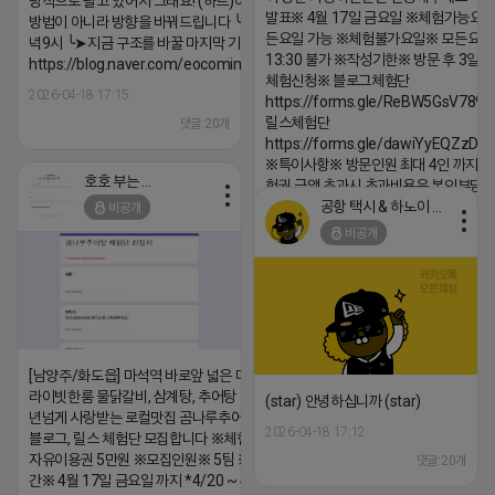
방식으로 팔고 있어서 그래요! (하트)이번엔 다릅니다. ╰➤
발표※ 4월 17일 금요일 ※체험가능요일
방법이 아니라 방향을 바꿔드립니다 ╰➤4월 21일(화) 저
든요일 가능 ※체험불가요일※ 모든요일 1
녁9시 ╰➤지금 구조를 바꿀 마지막 기회
13:30 불가 ※작성기한※ 방문 후 3일 
https://blog.naver.com/eocomim/224250518436
체험신청※ 블로그체험단
2026-04-18 17:15
https://forms.gle/ReBW5GsV789u
릴스체험단
댓글:20개
https://forms.gle/dawiYyEQZzDd
※특이사항※ 방문인원 최대 4인 까지 가
호호 부는 튜브
험권 금액 초과시 초과비용은 본인부담입
공항 택시 & 하노이 렌트카
비공개
2026-04-18 17:18
비공개
댓글:20개
[남양주/화도읍] 마석역 바로앞 넓은 매장과, 프
라이빗한룸 물닭갈비, 삼계탕, 추어탕 맛집 10
(star) 안녕하십니까 (star)
년넘게 사랑받는 로컬맛집 곰나루추어탕에서
2026-04-18 17:12
블로그, 릴스 체험단 모집합니다 ※체험메뉴※
자유이용권 5만원 ※모집인원※ 5팀 ※모집기
댓글:20개
간※ 4월 17일 금요일 까지 *4/20 ~ 4/26 사