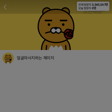
3,545,567명
전체 방문자
비공개
0명
오늘 방문자
얼굴마사지하는 제이지