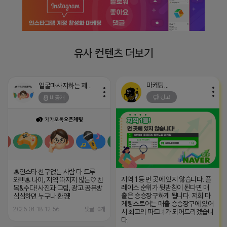
유사 컨텐츠 더보기
마케팅스토어
얼굴마사지하는 제이지
광고
비공개
♨️인스타 친구없는 사람 다 드루
지역 1등 먼 곳에 있지 않습니다. 플
와!!!!♨️ 나이, 지역 따지지 않는♡ 친
레이스 순위가 뒷받침이 된다면 매
목&수다! 사진과 그림, 광고 공유방
출은 승승장구하게 됩니다. 저희 마
심심하면 누구나 환영!
케팅스토어는 매출 승승장구에 있어
2026-04-18 12:56
댓글: 0개
서 최고의 파트너가 되어드리겠습니
다.