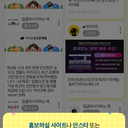
포, 자연스러운 AI기반 원고생성기
까지!▤
2023-09-06 14:23:34
얼굴마사지하는 제이지
비공개
■아이피몬스터■
2026-04-16 07:03
댓글: 0개
광고
N쇼핑 신규 로직 반영 안전함은 높
이고, 효율도 따라오고, 최근 상황에
고민 많으신 분들을 위해 준비했습
[아이피몬스터] 전국 최저가 마케팅
니다. - UI 제공 / 일할오픈 및 환불
용 KT아이피서비스!!
가능 최고의 안전함과 광고효과를
제공해 드립니다. 카카오톡 문의 :
2023-09-06 14:23:39
store1399
https://open.kakao.com/o/p9VYUs9h
얼굴마사지하는 제이지
얼굴마사지하는 제이지
2026-04-15 21:32
댓글: 0개
비공개
비공개
홍보하실 사이트
나
인스타
또는