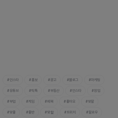
인스타
홍보
광고
블로그
마케팅
유튜브
틱톡
부동산
인스타
창업
부업
게임
페북
좋아요
맞팔
맞좋
좋반
맞핱
트위치
팔로우