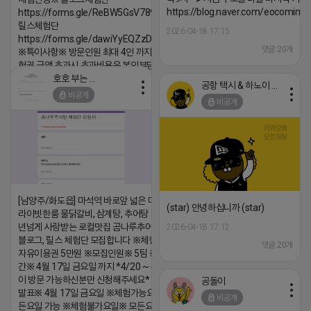
https://blog.naver.com/eocomim
https://forms.gle/ReBW5GsV789ur2Pz6
릴스체험단
2026-04-18 17:15
https://forms.gle/dawiYyEQZzDdqf8W8
댓글:20개
※특이사항※ 방문인원 최대 4인 까지 가능 체
험권 금액 초과시 초과비용은 본인부담입니다.
호호 부는 튜브
공항 택시 & 하노이 렌트카
2026-04-18 17:18
비공개
비공개
댓글:20개
[남양주/화도읍] 마석역 바로앞 넓은 매장과, 프
(star) 안녕하십니까 (star)
라이빗한룸 물닭갈비, 삼계탕, 추어탕 맛집 10
년넘게 사랑받는 로컬맛집 곰나루추어탕에서
2026-04-18 17:12
블로그, 릴스 체험단 모집합니다 ※체험메뉴※
댓글:20개
자유이용권 5만원 ※모집인원※ 5팀 ※모집기
간※ 4월 17일 금요일 까지 *4/20 ~ 4/26 사
이 방문 가능하신분만 신청해주세요* ※체험단
공돌이
발표※ 4월 17일 금요일 ※체험가능요일※ 모
비공개
든요일 가능 ※체험불가요일※ 모든요일 12 ~