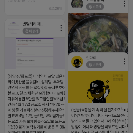
2026-04-18 17:23
2026-04-18 17:26
비공개
댓글:20개
댓글:20개
빈털터리 제이지
비공개
김대리
비공개
[남양주/화도읍] 마석역 바로앞 넓은 매장과, 프
https://m.blog.naver.com/wlgus
라이빗한룸 물닭갈비, 삼계탕, 추어탕 맛집 10
년넘게 사랑받는 로컬맛집 곰나루추어탕에서
2026-04-18 17:23
블로그, 릴스 체험단 모집합니다 ※체험메뉴※
댓글:20개
자유이용권 5만원 ※모집인원※ 5팀 ※모집기
간※ 4월 17일 금요일 까지 *4/20 ~ 4/26 사
(선물)쇼핑몰 계속 하실 건가요? ╰➤열
이 방문 가능하신분만 신청해주세요* ※체험단
이유? 딱 하나입니다. ╰➤레드오션? 아니
발표※ 4월 17일 금요일 ※체험가능요일※ 모
방식으로 팔고 있어서 그래요! (하트)이번
든요일 가능 ※체험불가요일※ 모든요일 12 ~
방법이 아니라 방향을 바꿔드립니다 ╰➤4월
13:30 불가 ※작성기한※ 방문 후 3일 이내 ※
녁9시 ╰➤지금 구조를 바꿀 마지막 기회
체험신청※ 블로그체험단