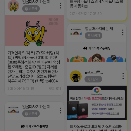
▤쿠팡파트너스 외 4개 파트너스 활
얼굴마사지하는 제이지
동 자동화▤
비공개
2024-12-12 17:02:50
얼굴마사지하는 제이지
비공개
가격인하^^ (하트) ZYS마케팅 (하
트) (씨익) N사 국내 010 ID 판매!
(뽀뽀)준최적화 4 / 엔비 판매! 숙성
된 오래된 - 준블 ID (찡긋) 자세한
단가 문의는 톡주시면 단가표 안내
■프로그램베이■
전달 드리겠습니다 오늘도 행복한
광고
하루되세요(크크) (카톡) to4004
2026-04-16 10:54
댓글: 0개
2026-04-16 12:19
댓글: 0개
얼굴마사지하는 제이지
비공개
▤자동블로그배포 및 자동인스타배