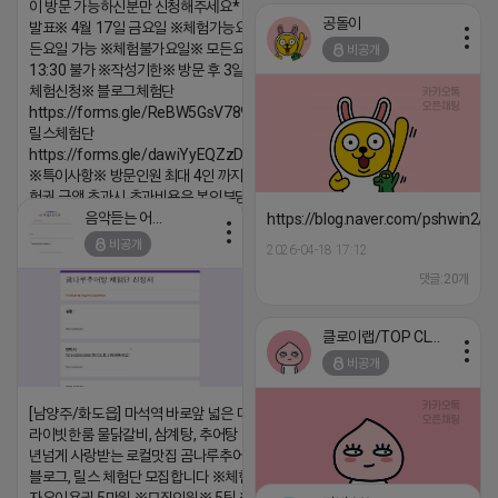
이 방문 가능하신분만 신청해주세요* ※체험단
공돌이
발표※ 4월 17일 금요일 ※체험가능요일※ 모
든요일 가능 ※체험불가요일※ 모든요일 12 ~
비공개
13:30 불가 ※작성기한※ 방문 후 3일 이내 ※
체험신청※ 블로그체험단
https://forms.gle/ReBW5GsV789ur2Pz6
릴스체험단
https://forms.gle/dawiYyEQZzDdqf8W8
※특이사항※ 방문인원 최대 4인 까지 가능 체
험권 금액 초과시 초과비용은 본인부담입니다.
음악듣는 어피치
https://blog.naver.com/pshwin2/
2026-04-18 17:13
비공개
2026-04-18 17:12
댓글:20개
댓글:20개
클로이랩/TOP CLASS
비공개
[남양주/화도읍] 마석역 바로앞 넓은 매장과, 프
라이빗한룸 물닭갈비, 삼계탕, 추어탕 맛집 10
년넘게 사랑받는 로컬맛집 곰나루추어탕에서
블로그, 릴스 체험단 모집합니다 ※체험메뉴※