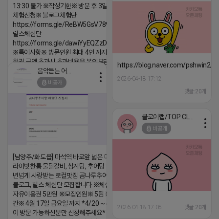
13:30 불가 ※작성기한※ 방문 후 3일 이내 ※
체험신청※ 블로그체험단
https://forms.gle/ReBW5GsV789ur2Pz6
릴스체험단
https://forms.gle/dawiYyEQZzDdqf8W8
※특이사항※ 방문인원 최대 4인 까지 가능 체
험권 금액 초과시 초과비용은 본인부담입니다.
https://blog.naver.com/pshwin2/
음악듣는 어피치
2026-04-18 17:13
2026-04-18 17:12
비공개
댓글:20개
댓글:20개
클로이랩/TOP CLASS
비공개
[남양주/화도읍] 마석역 바로앞 넓은 매장과, 프
라이빗한룸 물닭갈비, 삼계탕, 추어탕 맛집 10
년넘게 사랑받는 로컬맛집 곰나루추어탕에서
블로그, 릴스 체험단 모집합니다 ※체험메뉴※
자유이용권 5만원 ※모집인원※ 5팀 ※모집기
간※ 4월 17일 금요일 까지 *4/20 ~ 4/26 사
2026-04-18 17:05
댓글:20개
이 방문 가능하신분만 신청해주세요* ※체험단