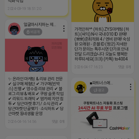
적화 작업
2024-09-19 18:51:20
얼굴마사지하는 제이지
가격인하^^ (하트) ZYS마케팅 (하
비공개
트) (씨익) N사 국내 010 ID 판매!
(뽀뽀)준최적화 4 / 엔비 판매! 숙성
된 오래된 - 준블 ID (찡긋) 자세한
단가 문의는 톡주시면 단가표 안내
전달 드리겠습니다 오늘도 행복한
하루되세요(크크) (카톡) to4004
2026-04-17 16:23
댓글: 0개
✨ 온라인 마케팅 & 리뷰 관리 전문
■파트너스애드온■
✔ 실구매 체험단 ✔ 가구매(빈박
스) 진행 ✔ 영수증 리뷰 관리 ✔ 블
광고
로그 리뷰 & 배포 ✔ 쿠팡 슬롯 작업
✔ 리워드 트래픽 ✔ 맘카페 자연 침
투 ✔ 당근마켓 후기 / 소식 관리 ✔
당근마켓 단골맺기 · 소식하트 ✔ 당
근마켓 동네생활 운영
2026-04-16 14:56
댓글: 0개