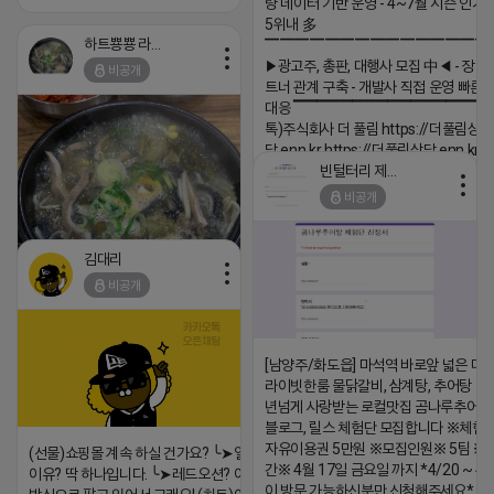
량 데이터 기반 운영 - 4~7월 시즌 인기
5위내 多
하트뿅뿅 라이언
▔▔▔▔▔▔▔▔▔▔▔▔▔▔▔
▶광고주, 총판, 대행사 모집 中◀ - 장기
비공개
트너 관계 구축 - 개발사 직접 운영 빠른
대응 ▔▔▔▔▔▔▔▔▔▔▔▔▔▔▔▔▔▔
톡)주식회사 더 풀림 https://더풀림상
담.enn.kr https://더풀림상담.enn.kr
빈털터리 제이지
2026-04-18 17:26
비공개
댓글:20개
김대리
비공개
https://m.blog.naver.com/wlgus1647/224253846149
[남양주/화도읍] 마석역 바로앞 넓은 매장
2026-04-18 17:23
라이빗한룸 물닭갈비, 삼계탕, 추어탕 맛집
댓글:20개
년넘게 사랑받는 로컬맛집 곰나루추어
블로그, 릴스 체험단 모집합니다 ※체험
자유이용권 5만원 ※모집인원※ 5팀 ※
(선물)쇼핑몰 계속 하실 건가요? ╰➤열심히 해도 안되는
간※ 4월 17일 금요일 까지 *4/20 ~ 4/
이유? 딱 하나입니다. ╰➤레드오션? 아니요! ╰➤모두 같은
이 방문 가능하신분만 신청해주세요* 