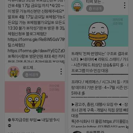
자유이용권 5만원 ※모집인원※ 5팀 ※모집기
티비 보는 라이언
간※ 4월 17일 금요일 까지 *4/20 ~ 4/26 사
비공개
이 방문 가능하신분만 신청해주세요* ※체험단
2026-04-18 17:05
댓글:20개
발표※ 4월 17일 금요일 ※체험가능요일※ 모
든요일 가능 ※체험불가요일※ 모든요일 12 ~
13:30 불가 ※작성기한※ 방문 후 3일 이내 ※
체험신청※ 블로그체험단
https://forms.gle/ReBW5GsV789ur2Pz6
릴스체험단
https://forms.gle/dawiYyEQZzDdqf8W8
트래픽 ‘진짜 반영되는’ 구조로 결과로 
※특이사항※ 방문인원 최대 4인 까지 가능 체
니다. ▶네이버◀ 리워드 스테이 / 가드 /
험권 금액 초과시 초과비용은 본인부담입니다.
- 시즌키워드 최상단 상승&유지 多 - 로
로드제인
2026-04-18 17:12
프로그램 이슈 민감 대응
비공개
▔▔▔▔▔▔▔▔▔▔▔▔▔▔▔▔▔▔ 
댓글:20개
프라다 / 헤르메스 / 시그니처 등 - 키워
량 데이터 기반 운영 - 4~7월 시즌 인기
5위내 多
▔▔▔▔▔▔▔▔▔▔▔▔▔▔▔
▶광고주, 총판, 대행사 모집 中◀ - 장기
트너 관계 구축 - 개발사 직접 운영 빠른
대응 ▔▔▔▔▔▔▔▔▔▔▔▔▔▔▔▔▔▔
⛔️ 투자금 0원 부업 ➡️ 내일 밤 9시
톡)주식회사 더 풀림 https://더풀림상
⛔️
담.enn.kr https://더풀림상담.enn.kr
하트뿅뿅 라이언