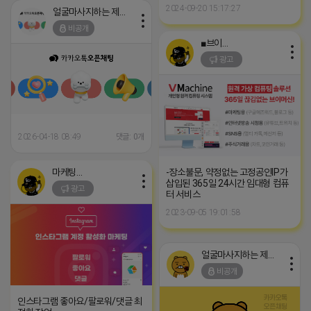
2024-09-20 15:17:27
얼굴마사지하는 제이지
비공개
■브이머신■
광고
2026-04-18 08:49
댓글: 0개
-장소불문, 약정없는 고정공인IP가
마케팅스토어
삽입된 365일 24시간 임대형 컴퓨
광고
터 서비스
2023-09-05 19:01:58
얼굴마사지하는 제이지
비공개
인스타그램 좋아요/팔로워/댓글 최