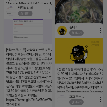
담.enn.kr https://더풀림상담.enn.kr
빈털터리 제이지
2026-04-18 17:26
비공개
댓글:20개
김대리
비공개
https://m.blog.naver.com/wlgus
[남양주/화도읍] 마석역 바로앞 넓은 매장과, 프
2026-04-18 17:23
라이빗한룸 물닭갈비, 삼계탕, 추어탕 맛집 10
댓글:20개
년넘게 사랑받는 로컬맛집 곰나루추어탕에서
블로그, 릴스 체험단 모집합니다 ※체험메뉴※
자유이용권 5만원 ※모집인원※ 5팀 ※모집기
(선물)쇼핑몰 계속 하실 건가요? ╰➤열
간※ 4월 17일 금요일 까지 *4/20 ~ 4/26 사
이유? 딱 하나입니다. ╰➤레드오션? 아니
이 방문 가능하신분만 신청해주세요* ※체험단
방식으로 팔고 있어서 그래요! (하트)이번
발표※ 4월 17일 금요일 ※체험가능요일※ 모
방법이 아니라 방향을 바꿔드립니다 ╰➤4월
든요일 가능 ※체험불가요일※ 모든요일 12 ~
녁9시 ╰➤지금 구조를 바꿀 마지막 기회
13:30 불가 ※작성기한※ 방문 후 3일 이내 ※
https://blog.naver.com/eocomim
체험신청※ 블로그체험단
호호 부는 튜브
2026-04-18 17:15
https://forms.gle/ReBW5GsV789ur2Pz6
비공개
릴스체험단
댓글:20개