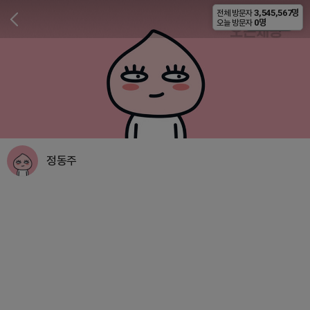
3,545,567명
전체 방문자
비공개
0명
오늘 방문자
정동주