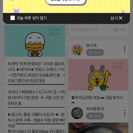
티비 보는 라이언
오늘 하루 보지 않기
닫기
비공개
✳️ 블로그 발행 ✳️
2025-08-05 03:37
댓글: 0개
로드제인
비공개
트래픽 ‘진짜 반영되는’ 구조로 결과로 보여드립
니다. ▶네이버◀ 리워드 스테이 / 가드 / 자몽 등
- 시즌키워드 최상단 상승&유지 多 - 로직변화,
프로그램 이슈 민감 대응
▔▔▔▔▔▔▔▔▔▔▔▔▔▔▔▔▔▔ ▶쿠팡◀
프라다 / 헤르메스 / 시그니처 등 - 키워드 검색
량 데이터 기반 운영 - 4~7월 시즌 인기 키워드
⛔️ 투자금 0원 부업 ➡️ 내일 밤 9시
5위내 多
⛔️
하트뿅뿅 라이언
▔▔▔▔▔▔▔▔▔▔▔▔▔▔▔▔▔▔
2026-04-18 17:23
▶광고주, 총판, 대행사 모집 中◀ - 장기 협업 파
비공개
댓글:20개
트너 관계 구축 - 개발사 직접 운영 빠른 피드백
대응 ▔▔▔▔▔▔▔▔▔▔▔▔▔▔▔▔▔▔ (카
톡)주식회사 더 풀림 https://더풀림상