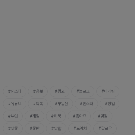
인스타
홍보
광고
블로그
마케팅
유튜브
틱톡
부동산
인스타
창업
부업
게임
페북
좋아요
맞팔
맞좋
좋반
맞핱
트위치
팔로우