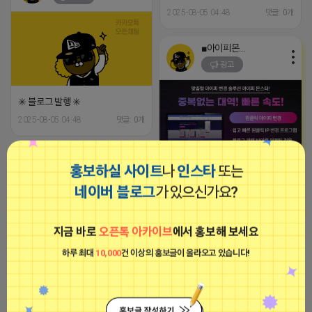
2025-08-05 04:48
댓글: 0개
■아이피몬스터■
광고
✳️ 블로그 발행 ✳️
2025-08-05 04:48
댓글: 0개
정동주
홍보하실 사이트
나
인스타
또는
[아이피몬스터] 전국 최저가 마케팅
비공개
용 KT아이피서비스!!
네이버 블로그
가 있으신가요?
2023-09-06 14:23:39
지금 바로
오픈톡 아카이브
에서 홍보해 보세요
정동주
하루 최대
10,000
건 이상의 홍보글이 올라오고 있습니다!
비공개
✳️ 블로그 발행 ✳️
2025-08-05 03:37
댓글: 0개