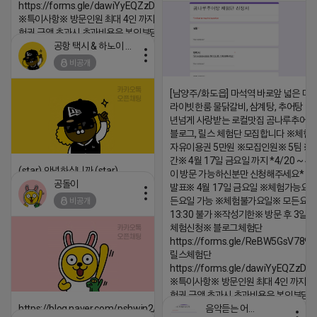
https://forms.gle/dawiYyEQZzDdqf8W8
※특이사항※ 방문인원 최대 4인 까지 가능 체
험권 금액 초과시 초과비용은 본인부담입니다.
공항 택시 & 하노이 렌트카
2026-04-18 17:18
비공개
댓글:20개
[남양주/화도읍] 마석역 바로앞 넓은 매장
라이빗한룸 물닭갈비, 삼계탕, 추어탕 맛집
년넘게 사랑받는 로컬맛집 곰나루추어
블로그, 릴스 체험단 모집합니다 ※체험
자유이용권 5만원 ※모집인원※ 5팀 ※
간※ 4월 17일 금요일 까지 *4/20 ~ 4/
(star) 안녕하십니까 (star)
이 방문 가능하신분만 신청해주세요* 
공돌이
발표※ 4월 17일 금요일 ※체험가능요일
2026-04-18 17:12
든요일 가능 ※체험불가요일※ 모든요일 1
비공개
댓글:20개
13:30 불가 ※작성기한※ 방문 후 3일 
체험신청※ 블로그체험단
https://forms.gle/ReBW5GsV789u
릴스체험단
https://forms.gle/dawiYyEQZzDd
※특이사항※ 방문인원 최대 4인 까지 가
험권 금액 초과시 초과비용은 본인부담입
음악듣는 어피치
https://blog.naver.com/pshwin2/224023970047
2026-04-18 17:13