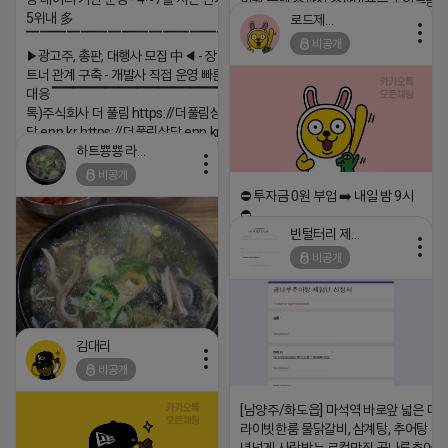
험권 금액 초과시 초과비용은 본인부담입
5위내 多
로드제인
2026-04-18 17:12
▔▔▔▔▔▔▔▔▔▔▔▔▔▔▔▔▔▔
비공개
▶광고주, 총판, 대행사 모집 中◀ - 장기 협업 파
댓글:20개
트너 관계 구축 - 개발사 직접 운영 빠른 피드백
대응 ▔▔▔▔▔▔▔▔▔▔▔▔▔▔▔▔▔▔ (카
톡)주식회사 더 풀림 https://더풀림상
담.enn.kr https://더풀림상담.enn.kr
하트뿅뿅 라이언
2026-04-18 17:26
비공개
댓글:20개
⛔️ 투자금 0원 부업 ➡️ 내일 밤 9시
⛔️
빈털터리 제이지
2026-04-18 17:23
비공개
댓글:20개
김대리
비공개
[남양주/화도읍] 마석역 바로앞 넓은 매장
https://m.blog.naver.com/wlgus1647/224253846149
라이빗한룸 물닭갈비, 삼계탕, 추어탕 맛집