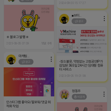
2024-09-20 15:17:27
■브이머신■
광고
✳️ 블로그 발행 ✳️
2025-08-05 07:09
댓글: 0개
마케팅스토어
-장소불문, 약정없는 고정공인IP가
광고
삽입된 365일 24시간 임대형 컴퓨
터 서비스
2023-09-05 19:01:58
정동주
비공개
인스타그램 좋아요/팔로워/댓글 최
적화 작업