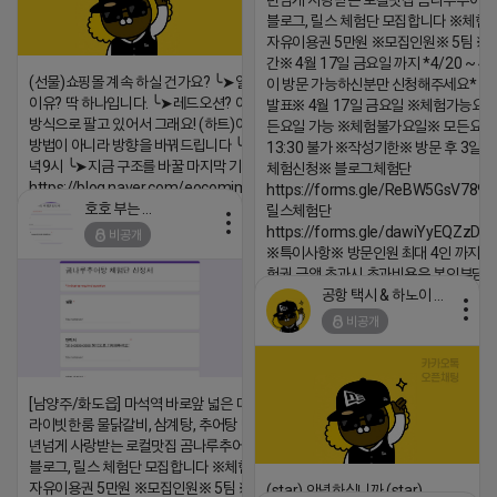
년넘게 사랑받는 로컬맛집 곰나루추어
2026-04-18 17:23
블로그, 릴스 체험단 모집합니다 ※체험
댓글:20개
자유이용권 5만원 ※모집인원※ 5팀 ※
간※ 4월 17일 금요일 까지 *4/20 ~ 4/
(선물)쇼핑몰 계속 하실 건가요? ╰➤열심히 해도 안되는
이 방문 가능하신분만 신청해주세요* 
이유? 딱 하나입니다. ╰➤레드오션? 아니요! ╰➤모두 같은
발표※ 4월 17일 금요일 ※체험가능요일
방식으로 팔고 있어서 그래요! (하트)이번엔 다릅니다. ╰➤
든요일 가능 ※체험불가요일※ 모든요일 1
방법이 아니라 방향을 바꿔드립니다 ╰➤4월 21일(화) 저
13:30 불가 ※작성기한※ 방문 후 3일 
녁9시 ╰➤지금 구조를 바꿀 마지막 기회
체험신청※ 블로그체험단
https://blog.naver.com/eocomim/224250518436
https://forms.gle/ReBW5GsV789u
호호 부는 튜브
릴스체험단
2026-04-18 17:15
https://forms.gle/dawiYyEQZzDd
비공개
댓글:20개
※특이사항※ 방문인원 최대 4인 까지 가
험권 금액 초과시 초과비용은 본인부담입
공항 택시 & 하노이 렌트카
2026-04-18 17:18
비공개
댓글:20개
[남양주/화도읍] 마석역 바로앞 넓은 매장과, 프
라이빗한룸 물닭갈비, 삼계탕, 추어탕 맛집 10
년넘게 사랑받는 로컬맛집 곰나루추어탕에서
블로그, 릴스 체험단 모집합니다 ※체험메뉴※
자유이용권 5만원 ※모집인원※ 5팀 ※모집기
(star) 안녕하십니까 (star)