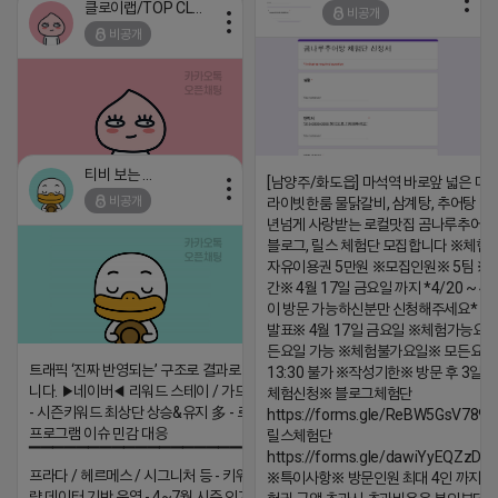
클로이랩/TOP CLASS
비공개
2026-04-18 17:12
댓글:20개
비공개
댓글:20개
티비 보는 라이언
[남양주/화도읍] 마석역 바로앞 넓은 매장
비공개
라이빗한룸 물닭갈비, 삼계탕, 추어탕 맛집
2026-04-18 17:05
댓글:20개
년넘게 사랑받는 로컬맛집 곰나루추어
블로그, 릴스 체험단 모집합니다 ※체험
자유이용권 5만원 ※모집인원※ 5팀 ※
간※ 4월 17일 금요일 까지 *4/20 ~ 4/
이 방문 가능하신분만 신청해주세요* 
발표※ 4월 17일 금요일 ※체험가능요일
든요일 가능 ※체험불가요일※ 모든요일 1
트래픽 ‘진짜 반영되는’ 구조로 결과로 보여드립
13:30 불가 ※작성기한※ 방문 후 3일 
니다. ▶네이버◀ 리워드 스테이 / 가드 / 자몽 등
체험신청※ 블로그체험단
- 시즌키워드 최상단 상승&유지 多 - 로직변화,
https://forms.gle/ReBW5GsV789u
프로그램 이슈 민감 대응
릴스체험단
▔▔▔▔▔▔▔▔▔▔▔▔▔▔▔▔▔▔ ▶쿠팡◀
https://forms.gle/dawiYyEQZzDd
프라다 / 헤르메스 / 시그니처 등 - 키워드 검색
※특이사항※ 방문인원 최대 4인 까지 가
량 데이터 기반 운영 - 4~7월 시즌 인기 키워드