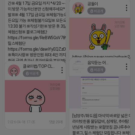
간※ 4월 17일 금요일 까지 *4/20 ~ 4/26 사
공돌이
2026-04-18 17:12
이 방문 가능하신분만 신청해주세요* ※체험단
비공개
발표※ 4월 17일 금요일 ※체험가능요일※ 모
댓글:20개
든요일 가능 ※체험불가요일※ 모든요일 12 ~
13:30 불가 ※작성기한※ 방문 후 3일 이내 ※
체험신청※ 블로그체험단
https://forms.gle/ReBW5GsV789ur2Pz6
릴스체험단
https://forms.gle/dawiYyEQZzDdqf8W8
※특이사항※ 방문인원 최대 4인 까지 가능 체
https://blog.naver.com/pshwin2/
험권 금액 초과시 초과비용은 본인부담입니다.
음악듣는 어피치
2026-04-18 17:12
클로이랩/TOP CLASS
2026-04-18 17:13
비공개
댓글:20개
비공개
댓글:20개
[남양주/화도읍] 마석역 바로앞 넓은 매장
라이빗한룸 물닭갈비, 삼계탕, 추어탕 맛집
2026-04-18 17:05
댓글:20개
년넘게 사랑받는 로컬맛집 곰나루추어
블로그, 릴스 체험단 모집합니다 ※체험