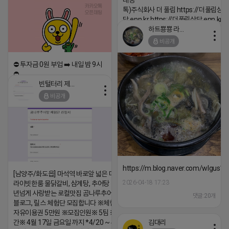
대응 ▔▔▔▔▔▔▔▔▔▔▔▔▔▔▔▔▔▔
톡)주식회사 더 풀림 https://더풀림상
담.enn.kr https://더풀림상담.enn.kr
하트뿅뿅 라이언
2026-04-18 17:26
비공개
댓글:20개
⛔️ 투자금 0원 부업 ➡️ 내일 밤 9시
⛔️
빈털터리 제이지
2026-04-18 17:23
비공개
댓글:20개
https://m.blog.naver.com/wlgus
[남양주/화도읍] 마석역 바로앞 넓은 매장과, 프
2026-04-18 17:23
라이빗한룸 물닭갈비, 삼계탕, 추어탕 맛집 10
년넘게 사랑받는 로컬맛집 곰나루추어탕에서
댓글:20개
블로그, 릴스 체험단 모집합니다 ※체험메뉴※
자유이용권 5만원 ※모집인원※ 5팀 ※모집기
김대리
간※ 4월 17일 금요일 까지 *4/20 ~ 4/26 사