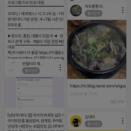
⛔️
프로그램 이슈 민감 대응
하트뿅뿅 라이언
▔▔▔▔▔▔▔▔▔▔▔▔▔▔▔▔▔▔ ▶쿠팡◀
2026-04-18 17:23
비공개
프라다 / 헤르메스 / 시그니처 등 - 키워드 검색
댓글:20개
량 데이터 기반 운영 - 4~7월 시즌 인기 키워드
5위내 多
▔▔▔▔▔▔▔▔▔▔▔▔▔▔▔▔▔▔
▶광고주, 총판, 대행사 모집 中◀ - 장기 협업 파
트너 관계 구축 - 개발사 직접 운영 빠른 피드백
대응 ▔▔▔▔▔▔▔▔▔▔▔▔▔▔▔▔▔▔ (카
톡)주식회사 더 풀림 https://더풀림상
담.enn.kr https://더풀림상담.enn.kr
빈털터리 제이지
2026-04-18 17:26
비공개
댓글:20개
https://m.blog.naver.com/wlgus
2026-04-18 17:23
댓글:20개
[남양주/화도읍] 마석역 바로앞 넓은 매장과, 프
김대리
라이빗한룸 물닭갈비, 삼계탕, 추어탕 맛집 10
비공개
년넘게 사랑받는 로컬맛집 곰나루추어탕에서