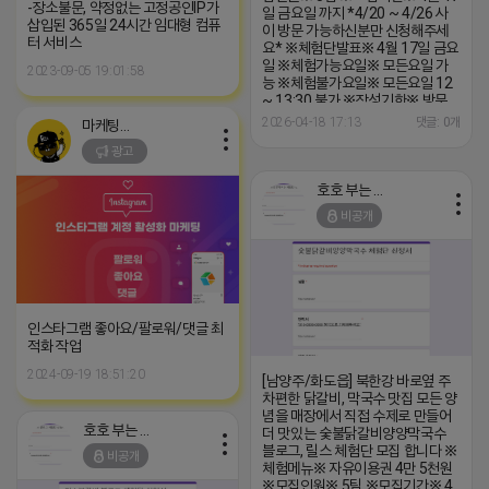
-장소불문, 약정없는 고정공인IP가
일 금요일 까지 *4/20 ~ 4/26 사
삽입된 365일 24시간 임대형 컴퓨
이 방문 가능하신분만 신청해주세
터 서비스
요* ※체험단발표※ 4월 17일 금요
일 ※체험가능요일※ 모든요일 가
2023-09-05 19:01:58
능 ※체험불가요일※ 모든요일 12
~ 13:30 불가 ※작성기한※ 방문
후 3일 이내 ※체험신청※ 블로그체
2026-04-18 17:13
댓글: 0개
마케팅스토어
험단
광고
https://forms.gle/ReBW5GsV789u
릴스체험단
https://forms.gle/dawiYyEQZzDd
호호 부는 튜브
※특이사항※ 방문인원 최대 4인 까
비공개
지 가능 체험권 금액 초과시 초과비
용은 본인부담입니다.
인스타그램 좋아요/팔로워/댓글 최
적화 작업
2024-09-19 18:51:20
[남양주/화도읍] 북한강 바로옆 주
차편한 닭갈비, 막국수 맛집 모든 양
념을 매장에서 직접 수제로 만들어
호호 부는 튜브
더 맛있는 숯불닭갈비양양막국수
블로그, 릴스 체험단 모집 합니다 ※
비공개
체험메뉴※ 자유이용권 4만 5천원
※모집인원※ 5팀 ※모집기간※ 4