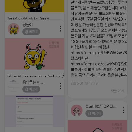
년넘게 사랑받는 로컬맛집 곰나루추어
블로그, 릴스 체험단 모집합니다 ※체험
자유이용권 5만원 ※모집인원※ 5팀 ※
(star) 안녕하십니까 (star)
간※ 4월 17일 금요일 까지 *4/20 ~ 4/
공돌이
이 방문 가능하신분만 신청해주세요* 
2026-04-18 17:12
발표※ 4월 17일 금요일 ※체험가능요일
비공개
댓글:20개
든요일 가능 ※체험불가요일※ 모든요일 1
13:30 불가 ※작성기한※ 방문 후 3일 
체험신청※ 블로그체험단
https://forms.gle/ReBW5GsV789u
릴스체험단
https://forms.gle/dawiYyEQZzDd
※특이사항※ 방문인원 최대 4인 까지 가
험권 금액 초과시 초과비용은 본인부담입
https://blog.naver.com/pshwin2/224023970047
음악듣는 어피치
2026-04-18 17:13
2026-04-18 17:12
비공개
댓글:20개
댓글:20개
클로이랩/TOP CLASS
비공개