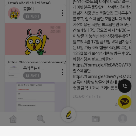
[남양주/화도읍] 마석역 바로앞 넓은 매장
(star) 안녕하십니까 (star)
라이빗한룸 물닭갈비, 삼계탕, 추어탕 맛집
공돌이
2026-04-18 17:12
년넘게 사랑받는 로컬맛집 곰나루추어
비공개
블로그, 릴스 체험단 모집합니다 ※체험
댓글:20개
자유이용권 5만원 ※모집인원※ 5팀 ※
간※ 4월 17일 금요일 까지 *4/20 ~ 4/
이 방문 가능하신분만 신청해주세요* 
발표※ 4월 17일 금요일 ※체험가능요일
든요일 가능 ※체험불가요일※ 모든요일 1
13:30 불가 ※작성기한※ 방문 후 3일 
체험신청※ 블로그체험단
https://blog.naver.com/pshwin2/224023970047
https://forms.gle/ReBW5GsV789u
음악듣는 어피치
릴스체험단
2026-04-18 17:12
비공개
https://forms.gle/dawiYyEQZzDd
댓글:20개
※특이사항※ 방문인원 최대 4인 까지 가
험권 금액 초과시 초과비용은 본인부담입
2026-04-18 17:13
댓글:20개
클로이랩/TOP CLASS
[남양주/화도읍] 마석역 바로앞 넓은 매장과, 프
라이빗한룸 물닭갈비, 삼계탕, 추어탕 맛집 10
비공개
년넘게 사랑받는 로컬맛집 곰나루추어탕에서