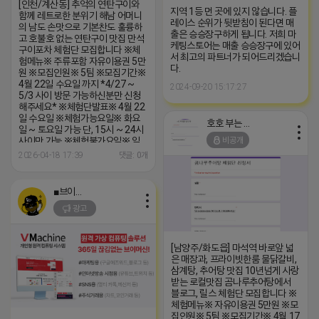
[인천/계산동] 추억의 연탄구이와
지역 1등 먼 곳에 있지 않습니다. 플
함께 레트로한 분위기 해남 어머니
레이스 순위가 뒷받침이 된다면 매
의 남도 손맛으로 기본찬도 훌륭하
출은 승승장구하게 됩니다. 저희 마
고 호불호 없는 연탄구이 맛집 만석
케팅스토어는 매출 승승장구에 있어
구이포차 체험단 모집합니다 ※체
서 최고의 파트너가 되어드리겠습니
험메뉴※ 주류포함 자유이용권 5만
다.
원 ※모집인원※ 5팀 ※모집기간※
4월 22일 수요일 까지 *4/27 ~
2024-09-20 15:17:27
5/3 사이 방문 가능하신분만 신청
해주세요* ※체험단발표※ 4월 22
일 수요일 ※체험가능요일※ 화요
호호 부는 튜브
일 ~ 토요일 가능 단, 15시 ~ 24시
비공개
사이만 가능 ※체험불가요일※ 일
요일, 월요일 불가 ※작성기한※ 방
2026-04-18 17:39
댓글: 0개
문 후 3일 이내 ※체험신청※
https://forms.gle/HCrJkLx2sM9b2DBj9
※특이사항※ 주류 미주문시 체험
■브이머신■
이 불가합니다 체험메뉴 외 초과비
광고
용은 본인부담입니다.
[남양주/화도읍] 마석역 바로앞 넓
은 매장과, 프라이빗한룸 물닭갈비,
삼계탕, 추어탕 맛집 10년넘게 사랑
받는 로컬맛집 곰나루추어탕에서
블로그, 릴스 체험단 모집합니다 ※
체험메뉴※ 자유이용권 5만원 ※모
집인원※ 5팀 ※모집기간※ 4월 17