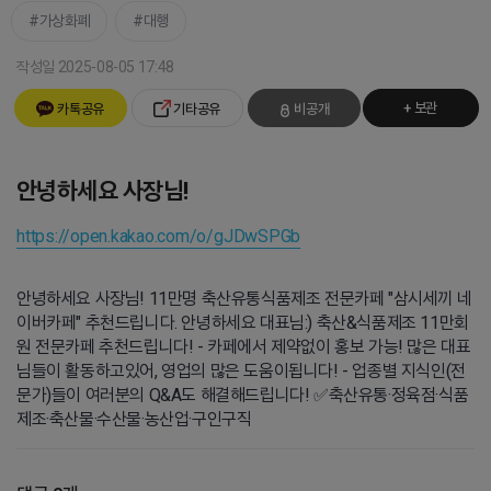
가상화폐
대행
작성일 2025-08-05 17:48
+ 보관
카톡공유
기타공유
비공개
안녕하세요 사장님!
https://open.kakao.com/o/gJDwSPGb
안녕하세요 사장님! 11만명 축산유통식품제조 전문카페 "삼시세끼 네
이버카페" 추천드립니다. 안녕하세요 대표님:) 축산&식품제조 11만회
원 전문카페 추천드립니다! - 카페에서 제약없이 홍보 가능! 많은 대표
님들이 활동하고있어, 영업의 많은 도움이됩니다! - 업종별 지식인(전
문가)들이 여러분의 Q&A도 해결해드립니다! ✅축산유통·정육점·식품
제조·축산물·수산물·농산업·구인구직