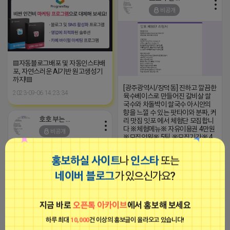
비공개
▤자동블로그배포 및 자동인스타배
포, 자연스러운 AI기반 원고생성기
까지!▤
[광주광역시/장덕동] 진하고 깔끔한
2023-09-06 14:23:34
육수베이스로 만들어진 갈비살 쌀
국수와 차돌박이 쌀국수 아시안의
향을 느낄 수 있는 팟타이와 분짜, 커
호호 부는 튜브
리 맛집 잇포 에서 체험단 모집합니
다 ※체험메뉴※ 자유이용권 4만원
비공개
※모집인원※ 5팀 ※모집기간※ 4
월 22일 수요일 까지 *4/27 ~ 5/3
사이 방문 가능하신분만 신청해주
홍보하실 사이트
나
인스타
또는
세요* ※체험단발표※ 4월 22일 수
요일 ※체험가능요일※ 모든요일가
네이버 블로그
가 있으신가요?
등 단, 주말, 공휴일 12시 ~ 14시 불
가 월요일은 12~14시만 가능 ※체
험불가요일※ 없음 ※작성기한※
2026-04-18 15:08
댓글: 0개
방문 후 3일 이내 ※체험신청※
지금 바로
오픈톡 아카이브
에서 홍보해 보세요
[용인시/처인구/삼가동] 최고급 한
https://forms.gle/zSVTWC2P7yN
우, 한돈을 저렴하게 즐기는 프리미
※특이사항※ 방문인원은 최대 4인
하루 최대
10,000
건 이상의 홍보글이 올라오고 있습니다!
■아이피몬스터■
엄 정육식당 슬로가든 좋은재료로
까지 가능합니다. 체험권 금액 초과