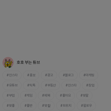
호호 부는 튜브
인스타
홍보
광고
블로그
마케팅
유튜브
틱톡
부동산
인스타
창업
부업
게임
페북
좋아요
맞팔
맞좋
좋반
맞핱
트위치
팔로우