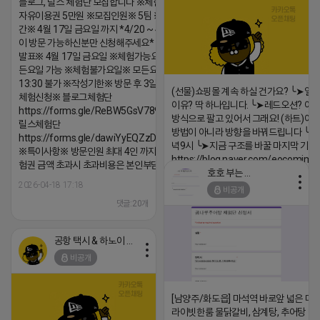
블로그, 릴스 체험단 모집합니다 ※체험메뉴※
자유이용권 5만원 ※모집인원※ 5팀 ※모집기
간※ 4월 17일 금요일 까지 *4/20 ~ 4/26 사
이 방문 가능하신분만 신청해주세요* ※체험단
발표※ 4월 17일 금요일 ※체험가능요일※ 모
든요일 가능 ※체험불가요일※ 모든요일 12 ~
13:30 불가 ※작성기한※ 방문 후 3일 이내 ※
(선물)쇼핑몰 계속 하실 건가요? ╰➤열
체험신청※ 블로그체험단
이유? 딱 하나입니다. ╰➤레드오션? 아니
https://forms.gle/ReBW5GsV789ur2Pz6
방식으로 팔고 있어서 그래요! (하트)이번
릴스체험단
방법이 아니라 방향을 바꿔드립니다 ╰➤4월
https://forms.gle/dawiYyEQZzDdqf8W8
녁9시 ╰➤지금 구조를 바꿀 마지막 기회
※특이사항※ 방문인원 최대 4인 까지 가능 체
https://blog.naver.com/eocomim
험권 금액 초과시 초과비용은 본인부담입니다.
호호 부는 튜브
2026-04-18 17:15
2026-04-18 17:18
비공개
댓글:20개
댓글:20개
공항 택시 & 하노이 렌트카
비공개
[남양주/화도읍] 마석역 바로앞 넓은 매장
라이빗한룸 물닭갈비, 삼계탕, 추어탕 맛집