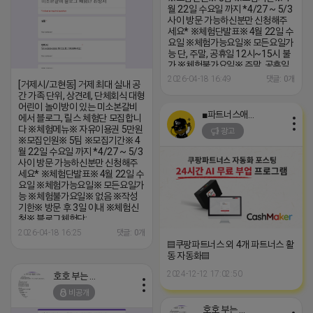
월 22일 수요일 까지 *4/27 ~ 5/3
사이 방문 가능하신분만 신청해주
세요* ※체험단발표※ 4월 22일 수
요일 ※체험가능요일※ 모든요일가
능 단, 주말, 공휴일 12시~15시 불
가 ※체험불가요일※ 주말, 공휴일
12시~15시 불가 ※작성기한※ 방
2026-04-18 16:49
댓글: 0개
[거제시/고현동] 거제 최대 실내 공
문 후 3일 이내 ※체험신청※ 블로
간 가족 단위, 상견례, 단체회식 대형
그체험
어린이 놀이방이 있는 미소본갈비
단:https://forms.gle/5R5UuC4x8d
■파트너스애드온■
에서 블로그, 릴스 체험단 모집합니
릴스체험단:
다 ※체험메뉴※ 자유이용권 5만원
광고
https://forms.gle/VxL9vq5rtNJfcL
※모집인원※ 5팀 ※모집기간※ 4
※특이사항※ 방문인원은 4인 까지
월 22일 수요일 까지 *4/27 ~ 5/3
가능합니다. 체험메뉴 외 초과비용
사이 방문 가능하신분만 신청해주
은 본인부담입니다.
세요* ※체험단발표※ 4월 22일 수
요일 ※체험가능요일※ 모든요일가
능 ※체험불가요일※ 없음 ※작성
기한※ 방문 후 3일 이내 ※체험신
청※ 블로그체험단:
https://forms.gle/UcJqi3GAgPbTEheP9
2026-04-18 16:25
댓글: 0개
릴스체험단:
▤쿠팡파트너스 외 4개 파트너스 활
https://forms.gle/BXGFxEC8sWPQ3if78
동 자동화▤
※특이사항※ 방문인원 최대 4인 까
2024-12-12 17:02:50
지 가능 체험권 금액 초과시 초과비
호호 부는 튜브
용은 본인부담입니다.
비공개
호호 부는 튜브