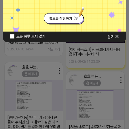
만드는 프리미엄 베이커리 슬로카
광고
시 초과비용은 본인부담입니다.
페 에서 블로그, 릴스 체험단 모집합
니다 ※체험메뉴※ 슬로가든 자유
이용권 5만원 + 슬로카페 자유이용
권 2만원 ※모집인원※ 5팀 ※모집
기간※ 4월 22일 수요일 까지
*4/27 ~ 5/3 사이 방문 가능하신
분만 신청해주세요* ※체험단발표
오늘 하루 보지 않기
닫기
※ 4월 22일 수요일 ※체험가능요
일※ 월 ~ 금 가능 ※체험불가요일
※ 토, 일, 공휴일 불가 ※작성기한※
[아이피몬스터] 전국 최저가 마케팅
2026-04-18 14:44
댓글: 0개
방문 후 3일 이내 ※체험신청※ 블
용 KT아이피서비스!!
로그:
2023-09-06 14:23:39
https://forms.gle/fBwSRsA3fXjnQT4d7
릴스:
호호 부는 튜브
https://forms.gle/XkXt1q9Rz8CHSH1r8
비공개
※특이사항※ 방문인원은 최대 4인
호호 부는 튜브
까지 가능합니다. 체험권 금액 초과
비공개
시 초과비용은 본인부담입니다.
[인천/논현동] 어머니가 집에서 만
들어 주시던 맛 그대로의 김밥 디포
리, 황태, 멸치를 넣어 진하게 우려낸
[서울/종로구] 종로3가 보쌈골목 마