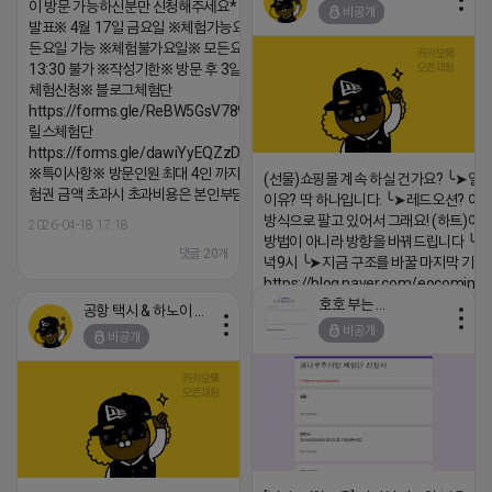
이 방문 가능하신분만 신청해주세요* ※체험단
비공개
발표※ 4월 17일 금요일 ※체험가능요일※ 모
든요일 가능 ※체험불가요일※ 모든요일 12 ~
13:30 불가 ※작성기한※ 방문 후 3일 이내 ※
체험신청※ 블로그체험단
https://forms.gle/ReBW5GsV789ur2Pz6
릴스체험단
https://forms.gle/dawiYyEQZzDdqf8W8
※특이사항※ 방문인원 최대 4인 까지 가능 체
(선물)쇼핑몰 계속 하실 건가요? ╰➤열
험권 금액 초과시 초과비용은 본인부담입니다.
이유? 딱 하나입니다. ╰➤레드오션? 아니
방식으로 팔고 있어서 그래요! (하트)이번
2026-04-18 17:18
방법이 아니라 방향을 바꿔드립니다 ╰➤4월
댓글:20개
녁9시 ╰➤지금 구조를 바꿀 마지막 기회
https://blog.naver.com/eocomim
호호 부는 튜브
공항 택시 & 하노이 렌트카
2026-04-18 17:15
비공개
비공개
댓글:20개