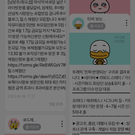
[남양주/화도읍] 마석역 바로앞 넓은 매장과, 프
라이빗한룸 물닭갈비, 삼계탕, 추어탕 맛집 10
년넘게 사랑받는 로컬맛집 곰나루추어탕에서
티비 보는 라이언
블로그, 릴스 체험단 모집합니다 ※체험메뉴※
자유이용권 5만원 ※모집인원※ 5팀 ※모집기
비공개
2026-04-18 17:05
댓글:20개
간※ 4월 17일 금요일 까지 *4/20 ~ 4/26 사
이 방문 가능하신분만 신청해주세요* ※체험단
발표※ 4월 17일 금요일 ※체험가능요일※ 모
든요일 가능 ※체험불가요일※ 모든요일 12 ~
13:30 불가 ※작성기한※ 방문 후 3일 이내 ※
체험신청※ 블로그체험단
https://forms.gle/ReBW5GsV789ur2Pz6
릴스체험단
트래픽 ‘진짜 반영되는’ 구조로 결과로 
https://forms.gle/dawiYyEQZzDdqf8W8
니다. ▶네이버◀ 리워드 스테이 / 가드 /
※특이사항※ 방문인원 최대 4인 까지 가능 체
- 시즌키워드 최상단 상승&유지 多 - 로
험권 금액 초과시 초과비용은 본인부담입니다.
프로그램 이슈 민감 대응
▔▔▔▔▔▔▔▔▔▔▔▔▔▔▔▔▔▔ 
2026-04-18 17:12
프라다 / 헤르메스 / 시그니처 등 - 키워
댓글:20개
량 데이터 기반 운영 - 4~7월 시즌 인기
5위내 多
▔▔▔▔▔▔▔▔▔▔▔▔▔▔▔
로드제인
▶광고주, 총판, 대행사 모집 中◀ - 장기
비공개
트너 관계 구축 - 개발사 직접 운영 빠른