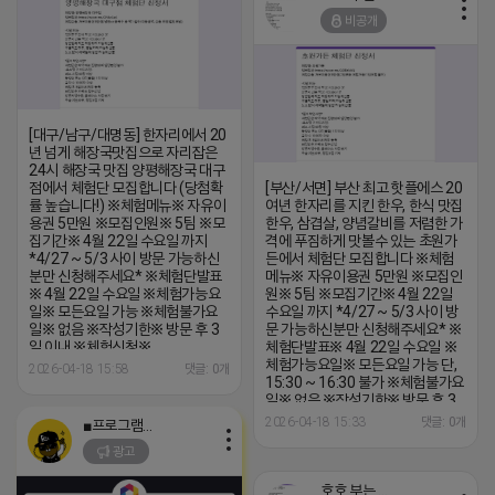
비공개
[대구/남구/대명동] 한자리에서 20
년 넘게 해장국맛집으로 자리잡은
24시 해장국 맛집 양평해장국 대구
점에서 체험단 모집합니다 (당첨확
[부산/서면] 부산 최고 핫플에스 20
률 높습니다!) ※체험메뉴※ 자유이
여년 한자리를 지킨 한우, 한식 맛집
용권 5만원 ※모집인원※ 5팀 ※모
한우, 삼겹살, 양념갈비를 저렴한 가
집기간※ 4월 22일 수요일 까지
격에 푸짐하게 맛볼수 있는 초원가
*4/27 ~ 5/3 사이 방문 가능하신
든에서 체험단 모집합니다 ※체험
분만 신청해주세요* ※체험단발표
메뉴※ 자유이용권 5만원 ※모집인
※ 4월 22일 수요일 ※체험가능요
원※ 5팀 ※모집기간※ 4월 22일
일※ 모든요일 가능 ※체험불가요
수요일 까지 *4/27 ~ 5/3 사이 방
일※ 없음 ※작성기한※ 방문 후 3
문 가능하신분만 신청해주세요* ※
일 이내 ※체험신청※
체험단발표※ 4월 22일 수요일 ※
https://forms.gle/BXSVpnzbhSxznmdi9
체험가능요일※ 모든요일 가능 단,
2026-04-18 15:58
댓글: 0개
※특이사항※ 방문인원 최대 2~4
15:30 ~ 16:30 불가 ※체험불가요
인 까지 가능 체험권 금액 초과시 초
일※ 없음 ※작성기한※ 방문 후 3
과비용은 본인부담입니다.
일 이내 ※체험신청※
2026-04-18 15:33
댓글: 0개
■프로그램베이■
https://forms.gle/Z4vK7vfYrFPkV
광고
※특이사항※ 방문인원 최대 2~4
인 까지 가능 체험권 금액 초과시 초
과비용은 본인부담입니다.
호호 부는 튜브