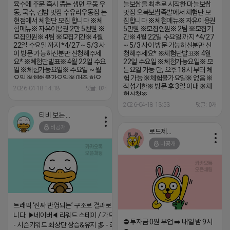
육수에 주문 즉시 뽑는 생면 우동 우
늘보쌈을 최초로 시작한 마늘보쌈
동, 국수, 김밥 맛집 수유리우동집 논
맛집 오복보쌈족발에서 체험단 모
현점에서 체험단 모집 합니다 ※체
집합니다 ※체험메뉴※ 자유이용권
험메뉴※ 자유이용권 2만 5천원 ※
5만원 ※모집인원※ 2팀 ※모집기
모집인원※ 4팀 ※모집기간※ 4월
간※ 4월 22일 수요일 까지 *4/27
22일 수요일 까지 *4/27 ~ 5/3 사
~ 5/3 사이 방문 가능하신분만 신
이 방문 가능하신분만 신청해주세
청해주세요* ※체험단발표※ 4월
요* ※체험단발표※ 4월 22일 수요
22일 수요일 ※체험가능요일※ 모
일 ※체험가능요일※ 수요일 ~ 월
든요일 가능 단, 오후 18시 부터 체
요일 ※체험불가요일※ 매주 화요
험 가능 ※체험불가요일※ 없음 ※
일, 매일 15 ~ 17시 불가 ※작성기
작성기한※ 방문 후 3일 이내 ※체
2026-04-18 14:18
댓글: 0개
한※ 방문 후 3일 이내 ※체험신청
험신청※
※
https://forms.gle/B5pH3SuRChB
2026-04-18 13:53
댓글: 0개
https://forms.gle/rsMfoSegVnC8tjRJA
※특이사항※ 비공개 계정 신청 불
티비 보는 라이언
※특이사항※ 방문인원 최대 2~4
가 방문인원은 4인 까지 가능합니
인 까지 가능 체험권 이외 추가 주문
다. 체험메뉴 외 초과비용은 본인부
비공개
로드제인
은 본인부담입니다.
담입니다.
비공개
트래픽 ‘진짜 반영되는’ 구조로 결과로 보여드립
니다. ▶네이버◀ 리워드 스테이 / 가드 / 자몽 등
⛔️ 투자금 0원 부업 ➡️ 내일 밤 9시
- 시즌키워드 최상단 상승&유지 多 - 로직변화,