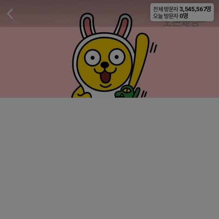
3,545,567명
전체 방문자
비공개
0명
오늘 방문자