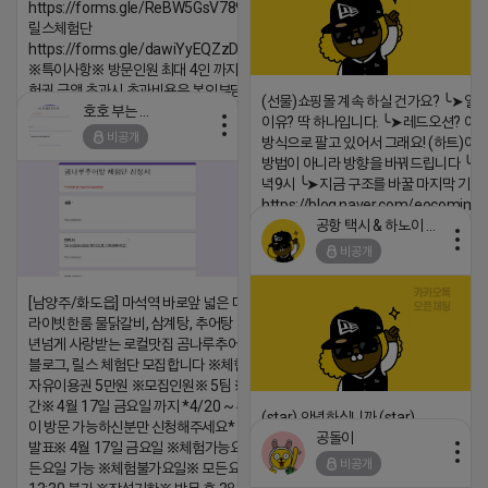
https://forms.gle/ReBW5GsV789ur2Pz6
릴스체험단
https://forms.gle/dawiYyEQZzDdqf8W8
※특이사항※ 방문인원 최대 4인 까지 가능 체
험권 금액 초과시 초과비용은 본인부담입니다.
(선물)쇼핑몰 계속 하실 건가요? ╰➤열
호호 부는 튜브
2026-04-18 17:18
이유? 딱 하나입니다. ╰➤레드오션? 아니
비공개
방식으로 팔고 있어서 그래요! (하트)이번
댓글:20개
방법이 아니라 방향을 바꿔드립니다 ╰➤4월
녁9시 ╰➤지금 구조를 바꿀 마지막 기회
https://blog.naver.com/eocomim
공항 택시 & 하노이 렌트카
2026-04-18 17:15
비공개
댓글:20개
[남양주/화도읍] 마석역 바로앞 넓은 매장과, 프
라이빗한룸 물닭갈비, 삼계탕, 추어탕 맛집 10
년넘게 사랑받는 로컬맛집 곰나루추어탕에서
블로그, 릴스 체험단 모집합니다 ※체험메뉴※
자유이용권 5만원 ※모집인원※ 5팀 ※모집기
간※ 4월 17일 금요일 까지 *4/20 ~ 4/26 사
(star) 안녕하십니까 (star)
이 방문 가능하신분만 신청해주세요* ※체험단
공돌이
발표※ 4월 17일 금요일 ※체험가능요일※ 모
2026-04-18 17:12
비공개
든요일 가능 ※체험불가요일※ 모든요일 12 ~
댓글:20개