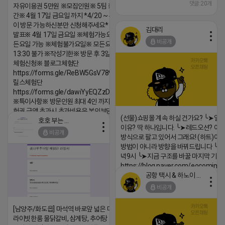
댓글:20개
자유이용권 5만원 ※모집인원※ 5팀 ※모집기
간※ 4월 17일 금요일 까지 *4/20 ~ 4/26 사
이 방문 가능하신분만 신청해주세요* ※체험단
김대리
발표※ 4월 17일 금요일 ※체험가능요일※ 모
비공개
든요일 가능 ※체험불가요일※ 모든요일 12 ~
13:30 불가 ※작성기한※ 방문 후 3일 이내 ※
체험신청※ 블로그체험단
https://forms.gle/ReBW5GsV789ur2Pz6
릴스체험단
https://forms.gle/dawiYyEQZzDdqf8W8
※특이사항※ 방문인원 최대 4인 까지 가능 체
험권 금액 초과시 초과비용은 본인부담입니다.
(선물)쇼핑몰 계속 하실 건가요? ╰➤열
호호 부는 튜브
2026-04-18 17:18
이유? 딱 하나입니다. ╰➤레드오션? 아니
비공개
방식으로 팔고 있어서 그래요! (하트)이번
댓글:20개
방법이 아니라 방향을 바꿔드립니다 ╰➤4월
녁9시 ╰➤지금 구조를 바꿀 마지막 기회
https://blog.naver.com/eocomim
공항 택시 & 하노이 렌트카
2026-04-18 17:15
비공개
댓글:20개
[남양주/화도읍] 마석역 바로앞 넓은 매장과, 프
라이빗한룸 물닭갈비, 삼계탕, 추어탕 맛집 10