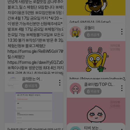
년넘게 사랑받는 로컬맛집 곰나루추어탕에서
블로그, 릴스 체험단 모집합니다 ※체험메뉴※
자유이용권 5만원 ※모집인원※ 5팀 ※모집기
간※ 4월 17일 금요일 까지 *4/20 ~ 4/26 사
(star) 안녕하십니까 (star)
이 방문 가능하신분만 신청해주세요* ※체험단
공돌이
발표※ 4월 17일 금요일 ※체험가능요일※ 모
2026-04-18 17:12
든요일 가능 ※체험불가요일※ 모든요일 12 ~
비공개
댓글:20개
13:30 불가 ※작성기한※ 방문 후 3일 이내 ※
체험신청※ 블로그체험단
https://forms.gle/ReBW5GsV789ur2Pz6
릴스체험단
https://forms.gle/dawiYyEQZzDdqf8W8
※특이사항※ 방문인원 최대 4인 까지 가능 체
험권 금액 초과시 초과비용은 본인부담입니다.
음악듣는 어피치
https://blog.naver.com/pshwin2/
2026-04-18 17:13
클로이랩/TOP CLASS
비공개
2026-04-18 17:12
댓글:20개
비공개
댓글:20개
티비 보는 라이언