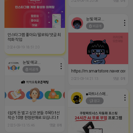
2026-04-14 20:08
댓글: 0개
- 100개당 2000원 실제 - 100개당
2500원 인스타 외국인 좋아요(나
눠서작업 가능) 100개당 500원 천
개이상 구매시 100개당 450원 인
눈빛 애교 어피치
스타 조회수 (릴스) 1000회당 - 천
비공개
원 인스타 리포스트 (게시물전용)
10개당 300원 다른 서비스 및 구매
인스타그램 좋아요/팔로워/댓글 최
문의 편하게 문의주세요 (카톡) 카
적화 작업
카오톡 : jesebi
2024-09-19 18:51:20
눈빛 애교 어피치
비공개
https://m.smartstore.naver.com
2025-09-14 21:13
댓글: 0개
■파트너스애드온■
광고
《쉽게 돈 벌고 싶은 분들 주목!》 ❗️선
착순 10명 한정판매로 모십니다.❗️
2025-09-13 15:46
댓글: 0개