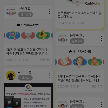
눈빛 애교 어피치
▤쿠팡파트너스 외 4개 파트너스 활
비공개
동 자동화▤
2024-12-12 17:02:50
눈빛 애교 어피치
비공개
《쉽게 돈 벌고 싶은 분들 주목!》 ❗️선
착순 10명 한정판매로 모십니다.❗️
2025-09-13 13:24
댓글: 0개
■프로그램베이■
《쉽게 돈 벌고 싶은 분들 주목!》 ❗️선
광고
착순 10명 한정판매로 모십니다.❗️
2025-09-13 12:14
댓글: 0개
눈빛 애교 어피치
비공개