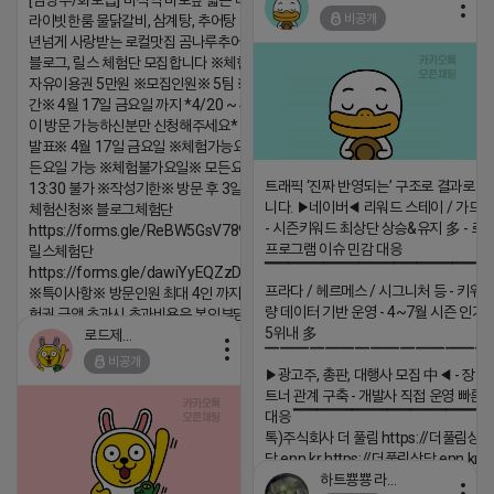
[남양주/화도읍] 마석역 바로앞 넓은 매장과, 프
비공개
라이빗한룸 물닭갈비, 삼계탕, 추어탕 맛집 10
2026-04-18 17:05
댓글:20개
년넘게 사랑받는 로컬맛집 곰나루추어탕에서
블로그, 릴스 체험단 모집합니다 ※체험메뉴※
자유이용권 5만원 ※모집인원※ 5팀 ※모집기
간※ 4월 17일 금요일 까지 *4/20 ~ 4/26 사
이 방문 가능하신분만 신청해주세요* ※체험단
발표※ 4월 17일 금요일 ※체험가능요일※ 모
든요일 가능 ※체험불가요일※ 모든요일 12 ~
트래픽 ‘진짜 반영되는’ 구조로 결과로 
13:30 불가 ※작성기한※ 방문 후 3일 이내 ※
니다. ▶네이버◀ 리워드 스테이 / 가드 /
체험신청※ 블로그체험단
- 시즌키워드 최상단 상승&유지 多 - 로
https://forms.gle/ReBW5GsV789ur2Pz6
프로그램 이슈 민감 대응
릴스체험단
▔▔▔▔▔▔▔▔▔▔▔▔▔▔▔▔▔▔ 
https://forms.gle/dawiYyEQZzDdqf8W8
프라다 / 헤르메스 / 시그니처 등 - 키워
※특이사항※ 방문인원 최대 4인 까지 가능 체
량 데이터 기반 운영 - 4~7월 시즌 인기
험권 금액 초과시 초과비용은 본인부담입니다.
5위내 多
로드제인
2026-04-18 17:12
▔▔▔▔▔▔▔▔▔▔▔▔▔▔▔
비공개
댓글:20개
▶광고주, 총판, 대행사 모집 中◀ - 장기
트너 관계 구축 - 개발사 직접 운영 빠른
대응 ▔▔▔▔▔▔▔▔▔▔▔▔▔▔▔▔▔▔
톡)주식회사 더 풀림 https://더풀림상
담.enn.kr https://더풀림상담.enn.kr
하트뿅뿅 라이언
2026-04-18 17:26