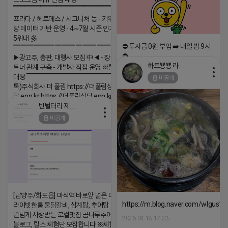
▔▔▔▔▔▔▔▔▔▔▔▔▔▔▔▔▔▔ ▶쿠팡◀
프라다 / 헤르메스 / 시그니처 등 - 키워드 검색
량 데이터 기반 운영 - 4~7월 시즌 인기 키워드
5위내 多
⛔️ 투자금 0원 부업 ➡️ 내일 밤 9시
▔▔▔▔▔▔▔▔▔▔▔▔▔▔▔▔▔▔
⛔️
▶광고주, 총판, 대행사 모집 中◀ - 장기 협업 파
하트뿅뿅 라이언
트너 관계 구축 - 개발사 직접 운영 빠른 피드백
2026-04-18 17:23
대응 ▔▔▔▔▔▔▔▔▔▔▔▔▔▔▔▔▔▔ (카
비공개
댓글:20개
톡)주식회사 더 풀림 https://더풀림상
담.enn.kr https://더풀림상담.enn.kr
빈털터리 제이지
2026-04-18 17:26
비공개
댓글:20개
[남양주/화도읍] 마석역 바로앞 넓은 매장과, 프
https://m.blog.naver.com/wlgus
라이빗한룸 물닭갈비, 삼계탕, 추어탕 맛집 10
년넘게 사랑받는 로컬맛집 곰나루추어탕에서
2026-04-18 17:23
블로그, 릴스 체험단 모집합니다 ※체험메뉴※