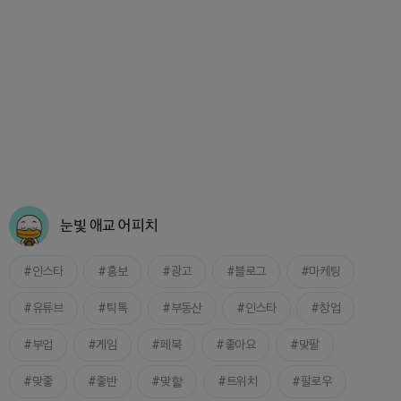
눈빛 애교 어피치
인스타
홍보
광고
블로그
마케팅
유튜브
틱톡
부동산
인스타
창업
부업
게임
페북
좋아요
맞팔
맞좋
좋반
맞핱
트위치
팔로우