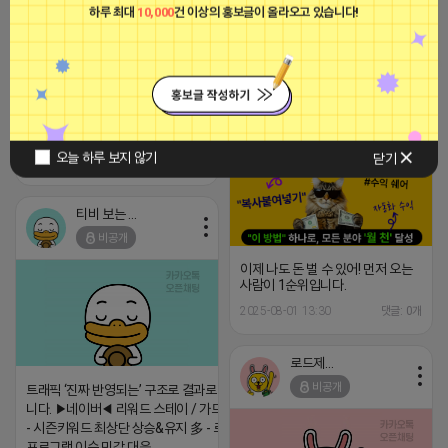
[아이피몬스터] 전국 최저가 마케팅
하루 최대
10,000
건 이상의 홍보글이 올라오고 있습니다!
용 KT아이피서비스!!
2023-09-06 14:23:39
눈빛 애교 어피치
비공개
"
오늘 하루 보지 않기
닫기
2025-08-05 18:58
댓글: 0개
티비 보는 라이언
비공개
이제 나도 돈 벌 수 있어! 먼저 오는
사람이 1순위입니다.
2025-08-01 13:30
댓글: 0개
로드제인
비공개
트래픽 ‘진짜 반영되는’ 구조로 결과로 보여드립
니다. ▶네이버◀ 리워드 스테이 / 가드 / 자몽 등
- 시즌키워드 최상단 상승&유지 多 - 로직변화,
프로그램 이슈 민감 대응