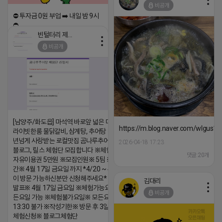
비공개
댓글:20개
⛔️ 투자금 0원 부업 ➡️ 내일 밤 9시
⛔️
빈털터리 제이지
2026-04-18 17:23
비공개
댓글:20개
[남양주/화도읍] 마석역 바로앞 넓은 매장과, 프
https://m.blog.naver.com/wlgus
라이빗한룸 물닭갈비, 삼계탕, 추어탕 맛집 10
년넘게 사랑받는 로컬맛집 곰나루추어탕에서
2026-04-18 17:23
블로그, 릴스 체험단 모집합니다 ※체험메뉴※
댓글:20개
자유이용권 5만원 ※모집인원※ 5팀 ※모집기
간※ 4월 17일 금요일 까지 *4/20 ~ 4/26 사
이 방문 가능하신분만 신청해주세요* ※체험단
김대리
발표※ 4월 17일 금요일 ※체험가능요일※ 모
비공개
든요일 가능 ※체험불가요일※ 모든요일 12 ~
13:30 불가 ※작성기한※ 방문 후 3일 이내 ※
체험신청※ 블로그체험단