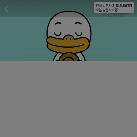
3,545,567명
전체 방문자
비공개
0명
오늘 방문자