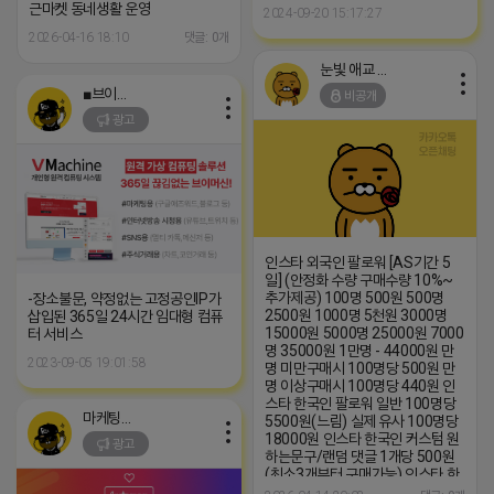
근마켓 동네생활 운영
2024-09-20 15:17:27
2026-04-16 18:10
댓글: 0개
눈빛 애교 어피치
■브이머신■
비공개
광고
인스타 외국인 팔로워 [AS기간 5
일] (안정화 수량 구매수량 10%~
추가제공) 100명 500원 500명
-장소불문, 약정없는 고정공인IP가
2500원 1000명 5천원 3000명
삽입된 365일 24시간 임대형 컴퓨
15000원 5000명 25000원 7000
터 서비스
명 35000원 1만명 - 44000원 만
2023-09-05 19:01:58
명 미만구매시 100명당 500원 만
명 이상구매시 100명당 440원 인
스타 한국인 팔로워 일반 100명당
마케팅스토어
5500원(느림) 실제 유사 100명당
18000원 인스타 한국인 커스텀 원
광고
하는문구/랜덤 댓글 1개당 500원
(최소3개부터 구매가능) 인스타 한
국인 좋아요(계정 최적화도움) 파워