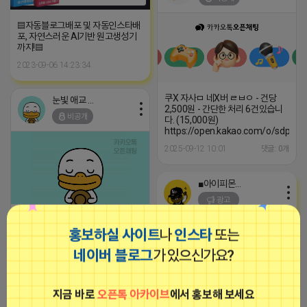
▤자동블로그배포 및 자동인스타배
포, 자연스러운 AI기반 원고생성기
까지!▤
2023-09-06 14:23:34
쿠X 자사ㅁ 네X버 ㄹㅂㅇ - 건당
눈빛 애교 어피치
2,500원 - 간단한 처리 6건있습니
비공개
다. (15,000원)
https://open.kakao.com/o/sdpAu
2025-09-12 10:01
댓글: 0개
■아이피몬스터■
광고
"
홍보하실 사이트
나
인스타
또는
2025-08-05 18:58
댓글: 0개
네이버 블로그
가 있으신가요?
눈빛 애교 어피치
지금 바로
오픈톡 아카이브
에서 홍보해 보세요
비공개