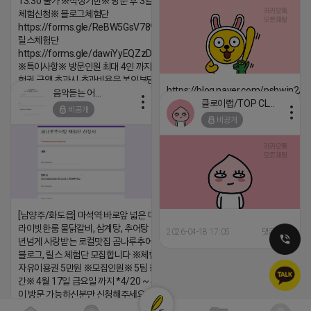
13:30 불가 ※작성기한※ 방문 후 3일 이내 ※
체험신청※ 블로그체험단
https://forms.gle/ReBW5GsV789ur2Pz6
릴스체험단
https://forms.gle/dawiYyEQZzDdqf8W8
※특이사항※ 방문인원 최대 4인 까지 가능 체
험권 금액 초과시 초과비용은 본인부담입니다.
https://blog.naver.com/pshwin2/
음악듣는 어피치
2026-04-18 17:13
클로이랩/TOP CLASS
비공개
2026-04-18 17:12
댓글:20개
비공개
댓글:20개
[남양주/화도읍] 마석역 바로앞 넓은 매장과, 프
라이빗한룸 물닭갈비, 삼계탕, 추어탕 맛집 10
2026-04-18 17:05
댓글:20개
년넘게 사랑받는 로컬맛집 곰나루추어탕에서
블로그, 릴스 체험단 모집합니다 ※체험메뉴※
자유이용권 5만원 ※모집인원※ 5팀 ※모집기
간※ 4월 17일 금요일 까지 *4/20 ~ 4/26 사
이 방문 가능하신분만 신청해주세요* ※체험단
발표※ 4월 17일 금요일 ※체험가능요일※ 모