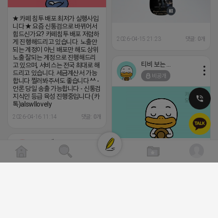
★ 카페 침투 배포 최저가 실행사입
니다 ★ 요즘 신통검으로 바뀌어서
힘드신가요? 카페침투 배포 저렴하
2026-04-15 21:23
댓글: 0개
게 진행해드리고 있습니다. 노출안
되는 계정이 아닌 배포만 해도 상위
노출 잘되는 계정으로 진행해드리
티비 보는 라이언
고 있으며, 서비스는 전국 최대로 해
드리고 있습니다. 세금계산서 가능
비공개
합니다 찔러봐주셔도 좋습니다 ^^ -
언론 당일 송출 가능합니다 - 신통검
지식인 등급 육성 진행중입니다 (카
톡)alswllovely
2026-04-16 11:14
댓글: 0개
로드제인
트래픽 ‘진짜 반영되는’ 구조로 결과로 
비공개
니다. ▶네이버◀ 리워드 스테이 / 가드 /
- 시즌키워드 최상단 상승&유지 多 - 로
프로그램 이슈 민감 대응
▔▔▔▔▔▔▔▔▔▔▔▔▔▔▔▔▔▔ 
프라다 / 헤르메스 / 시그니처 등 - 키워
량 데이터 기반 운영 - 4~7월 시즌 인기
5위내 多