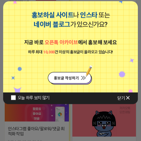
★ 카페 침투 배포 최저가 실행사입
니다 ★ 요즘 신통검으로 바뀌어서
홍보하실 사이트
나
인스타
또는
힘드신가요? 카페침투 배포 저렴하
게 진행해드리고 있습니다. 노출안
네이버 블로그
가 있으신가요?
되는 계정이 아닌 배포만 해도 상위
노출 잘되는 계정으로 진행해드리
고 있으며, 서비스는 전국 최대로 해
-장소불문, 약정없는 고정공인IP가
드리고 있습니다. 세금계산서 가능
삽입된 365일 24시간 임대형 컴퓨
지금 바로
오픈톡 아카이브
에서 홍보해 보세요
합니다 찔러봐주셔도 좋습니다 ^^ -
터 서비스
하루 최대
10,000
건 이상의 홍보글이 올라오고 있습니다!
언론 당일 송출 가능합니다 - 신통검
2023-09-05 19:01:58
지식인 등급 육성 진행중입니다 (카
톡)alswllovely
2026-04-17 15:15
댓글: 0개
마케팅스토어
광고
먹보 네오
비공개
오늘 하루 보지 않기
닫기
인스타그램 좋아요/팔로워/댓글 최
적화 작업