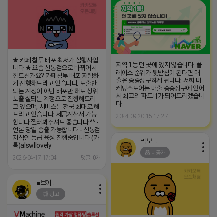
★ 카페 침투 배포 최저가 실행사입
지역 1등 먼 곳에 있지 않습니다. 플
니다 ★ 요즘 신통검으로 바뀌어서
레이스 순위가 뒷받침이 된다면 매
힘드신가요? 카페침투 배포 저렴하
출은 승승장구하게 됩니다. 저희 마
게 진행해드리고 있습니다. 노출안
케팅스토어는 매출 승승장구에 있어
되는 계정이 아닌 배포만 해도 상위
서 최고의 파트너가 되어드리겠습니
노출 잘되는 계정으로 진행해드리
다.
고 있으며, 서비스는 전국 최대로 해
드리고 있습니다. 세금계산서 가능
2024-09-20 15:17:27
합니다 찔러봐주셔도 좋습니다 ^^ -
언론 당일 송출 가능합니다 - 신통검
지식인 등급 육성 진행중입니다 (카
먹보 네오
톡)alswllovely
비공개
2026-04-17 17:04
댓글: 0개
■브이머신■
광고