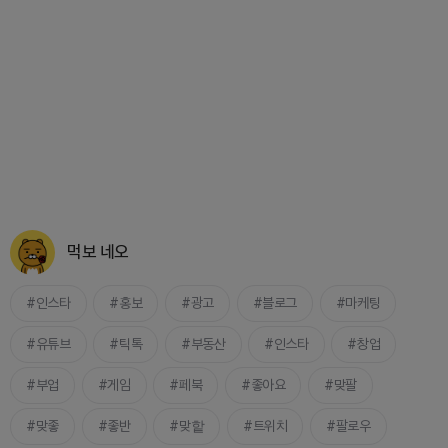
먹보 네오
인스타
홍보
광고
블로그
마케팅
유튜브
틱톡
부동산
인스타
창업
부업
게임
페북
좋아요
맞팔
맞좋
좋반
맞핱
트위치
팔로우