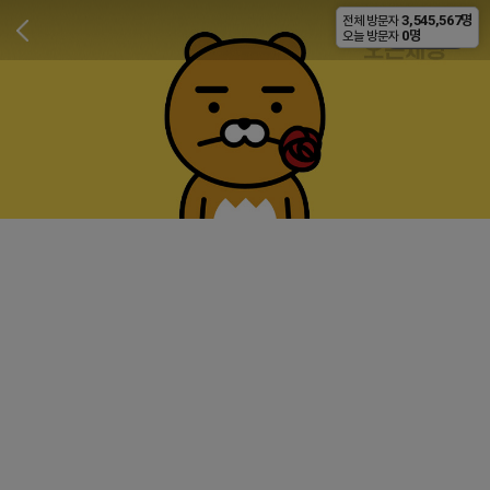
3,545,567명
전체 방문자
비공개
0명
오늘 방문자