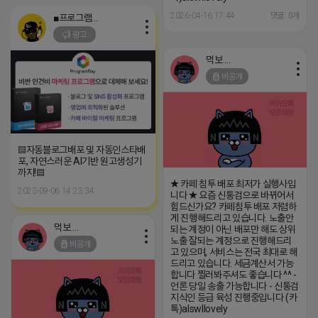
2026-04-16 17:44
댓글: 0개
■프로그램베이■
광고
먹보 네오
비공개
▤자동블로그배포 및 자동인스타배
포, 자연스러운 AI기반 원고생성기
까지!▤
★ 카페 침투 배포 최저가 실행사입
2023-09-06 14:23:34
니다 ★ 요즘 신통검으로 바뀌어서
힘드신가요? 카페침투 배포 저렴하
게 진행해드리고 있습니다. 노출안
먹보 네오
되는 계정이 아닌 배포만 해도 상위
노출 잘되는 계정으로 진행해드리
비공개
고 있으며, 서비스는 전국 최대로 해
드리고 있습니다. 세금계산서 가능
합니다 찔러봐주셔도 좋습니다 ^^ -
언론 당일 송출 가능합니다 - 신통검
지식인 등급 육성 진행중입니다 (카
톡)alswllovely