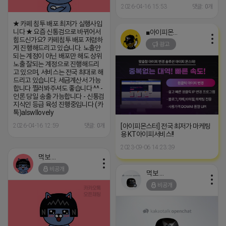
2026-04-16 15:53
댓글: 0개
★ 카페 침투 배포 최저가 실행사입
니다 ★ 요즘 신통검으로 바뀌어서
■아이피몬스터■
힘드신가요? 카페침투 배포 저렴하
광고
게 진행해드리고 있습니다. 노출안
되는 계정이 아닌 배포만 해도 상위
노출 잘되는 계정으로 진행해드리
고 있으며, 서비스는 전국 최대로 해
드리고 있습니다. 세금계산서 가능
합니다 찔러봐주셔도 좋습니다 ^^ -
언론 당일 송출 가능합니다 - 신통검
지식인 등급 육성 진행중입니다 (카
톡)alswllovely
[아이피몬스터] 전국 최저가 마케팅
2026-04-16 12:59
댓글: 0개
용 KT아이피서비스!!
2023-09-06 14:23:39
먹보 네오
비공개
먹보 네오
비공개