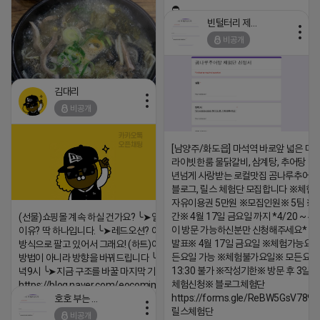
⛔️
빈털터리 제이지
2026-04-18 17:23
비공개
댓글:20개
김대리
비공개
https://m.blog.naver.com/wlgus1647/224253846149
[남양주/화도읍] 마석역 바로앞 넓은 매장
라이빗한룸 물닭갈비, 삼계탕, 추어탕 맛집
2026-04-18 17:23
년넘게 사랑받는 로컬맛집 곰나루추어
댓글:20개
블로그, 릴스 체험단 모집합니다 ※체험
자유이용권 5만원 ※모집인원※ 5팀 ※
간※ 4월 17일 금요일 까지 *4/20 ~ 4/
(선물)쇼핑몰 계속 하실 건가요? ╰➤열심히 해도 안되는
이 방문 가능하신분만 신청해주세요* 
이유? 딱 하나입니다. ╰➤레드오션? 아니요! ╰➤모두 같은
발표※ 4월 17일 금요일 ※체험가능요일
방식으로 팔고 있어서 그래요! (하트)이번엔 다릅니다. ╰➤
든요일 가능 ※체험불가요일※ 모든요일 1
방법이 아니라 방향을 바꿔드립니다 ╰➤4월 21일(화) 저
13:30 불가 ※작성기한※ 방문 후 3일 
녁9시 ╰➤지금 구조를 바꿀 마지막 기회
체험신청※ 블로그체험단
https://blog.naver.com/eocomim/224250518436
https://forms.gle/ReBW5GsV789u
호호 부는 튜브
2026-04-18 17:15
릴스체험단
비공개