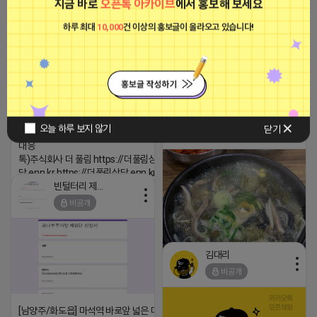
지금 바로
오픈톡 아카이브
에서 홍보해 보세요
니다. ▶네이버◀ 리워드 스테이 / 가드 / 자몽 등
하루 최대
10,000
건 이상의 홍보글이 올라오고 있습니다!
- 시즌키워드 최상단 상승&유지 多 - 로직변화,
프로그램 이슈 민감 대응
▔▔▔▔▔▔▔▔▔▔▔▔▔▔▔▔▔▔ ▶쿠팡◀
프라다 / 헤르메스 / 시그니처 등 - 키워드 검색
량 데이터 기반 운영 - 4~7월 시즌 인기 키워드
⛔️ 투자금 0원 부업 ➡️ 내일 밤 9시
5위내 多
⛔️
▔▔▔▔▔▔▔▔▔▔▔▔▔▔▔▔▔▔
하트뿅뿅 라이언
▶광고주, 총판, 대행사 모집 中◀ - 장기 협업 파
2026-04-18 17:23
오늘 하루 보지 않기
닫기
트너 관계 구축 - 개발사 직접 운영 빠른 피드백
비공개
댓글:20개
대응 ▔▔▔▔▔▔▔▔▔▔▔▔▔▔▔▔▔▔ (카
톡)주식회사 더 풀림 https://더풀림상
담.enn.kr https://더풀림상담.enn.kr
빈털터리 제이지
2026-04-18 17:26
비공개
댓글:20개
김대리
비공개
https://m.blog.naver.com/wlgus
[남양주/화도읍] 마석역 바로앞 넓은 매장과, 프