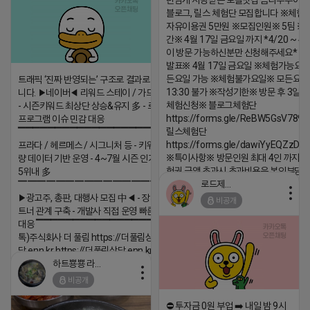
년넘게 사랑받는 로컬맛집 곰나루추어
블로그, 릴스 체험단 모집합니다 ※체험
자유이용권 5만원 ※모집인원※ 5팀 ※
간※ 4월 17일 금요일 까지 *4/20 ~ 4/
이 방문 가능하신분만 신청해주세요* 
발표※ 4월 17일 금요일 ※체험가능요일
든요일 가능 ※체험불가요일※ 모든요일 1
트래픽 ‘진짜 반영되는’ 구조로 결과로 보여드립
13:30 불가 ※작성기한※ 방문 후 3일 
니다. ▶네이버◀ 리워드 스테이 / 가드 / 자몽 등
체험신청※ 블로그체험단
- 시즌키워드 최상단 상승&유지 多 - 로직변화,
https://forms.gle/ReBW5GsV789u
프로그램 이슈 민감 대응
릴스체험단
▔▔▔▔▔▔▔▔▔▔▔▔▔▔▔▔▔▔ ▶쿠팡◀
https://forms.gle/dawiYyEQZzDd
프라다 / 헤르메스 / 시그니처 등 - 키워드 검색
※특이사항※ 방문인원 최대 4인 까지 가
량 데이터 기반 운영 - 4~7월 시즌 인기 키워드
험권 금액 초과시 초과비용은 본인부담입
5위내 多
로드제인
▔▔▔▔▔▔▔▔▔▔▔▔▔▔▔▔▔▔
2026-04-18 17:12
▶광고주, 총판, 대행사 모집 中◀ - 장기 협업 파
비공개
댓글:20개
트너 관계 구축 - 개발사 직접 운영 빠른 피드백
대응 ▔▔▔▔▔▔▔▔▔▔▔▔▔▔▔▔▔▔ (카
톡)주식회사 더 풀림 https://더풀림상
담.enn.kr https://더풀림상담.enn.kr
하트뿅뿅 라이언
2026-04-18 17:26
비공개
댓글:20개
⛔️ 투자금 0원 부업 ➡️ 내일 밤 9시