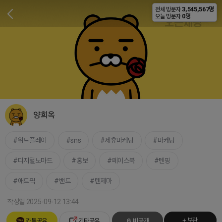
3,545,567명
전체 방문자
비공개
0명
오늘 방문자
양희옥
위드플레이
sns
제휴마케팅
마케팅
디지털노마드
홍보
페이스북
텐핑
애드픽
밴드
텐제마
작성일 2025-09-12 13:44
+ 보관
카톡공유
기타공유
비공개