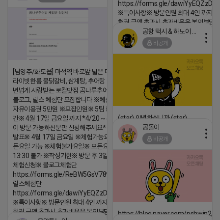
댓글:20개
https://forms.gle/dawiYyEQZzDd
※특이사항※ 방문인원 최대 4인 까지 가
험권 금액 초과시 초과비용은 본인부담입
공항 택시 & 하노이 렌트카
2026-04-18 17:18
비공개
댓글:20개
[남양주/화도읍] 마석역 바로앞 넓은 매장과, 프
라이빗한룸 물닭갈비, 삼계탕, 추어탕 맛집 10
년넘게 사랑받는 로컬맛집 곰나루추어탕에서
블로그, 릴스 체험단 모집합니다 ※체험메뉴※
자유이용권 5만원 ※모집인원※ 5팀 ※모집기
(star) 안녕하십니까 (star)
간※ 4월 17일 금요일 까지 *4/20 ~ 4/26 사
공돌이
이 방문 가능하신분만 신청해주세요* ※체험단
2026-04-18 17:12
발표※ 4월 17일 금요일 ※체험가능요일※ 모
비공개
댓글:20개
든요일 가능 ※체험불가요일※ 모든요일 12 ~
13:30 불가 ※작성기한※ 방문 후 3일 이내 ※
체험신청※ 블로그체험단
https://forms.gle/ReBW5GsV789ur2Pz6
릴스체험단
https://forms.gle/dawiYyEQZzDdqf8W8
※특이사항※ 방문인원 최대 4인 까지 가능 체
험권 금액 초과시 초과비용은 본인부담입니다.
https://blog.naver.com/pshwin2/