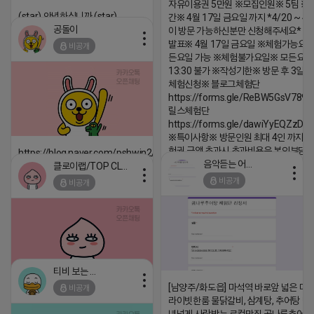
자유이용권 5만원 ※모집인원※ 5팀 ※
(star) 안녕하십니까 (star)
간※ 4월 17일 금요일 까지 *4/20 ~ 4/
공돌이
이 방문 가능하신분만 신청해주세요* 
2026-04-18 17:12
발표※ 4월 17일 금요일 ※체험가능요일
비공개
댓글:20개
든요일 가능 ※체험불가요일※ 모든요일 1
13:30 불가 ※작성기한※ 방문 후 3일 
체험신청※ 블로그체험단
https://forms.gle/ReBW5GsV789u
릴스체험단
https://forms.gle/dawiYyEQZzDd
※특이사항※ 방문인원 최대 4인 까지 가
험권 금액 초과시 초과비용은 본인부담입
https://blog.naver.com/pshwin2/224023970047
음악듣는 어피치
클로이랩/TOP CLASS
2026-04-18 17:13
2026-04-18 17:12
비공개
비공개
댓글:20개
댓글:20개
티비 보는 라이언
[남양주/화도읍] 마석역 바로앞 넓은 매장
비공개
2026-04-18 17:05
댓글:20개
라이빗한룸 물닭갈비, 삼계탕, 추어탕 맛집