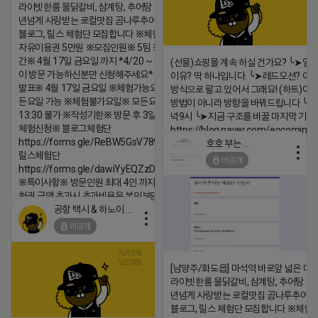
라이빗한룸 물닭갈비, 삼계탕, 추어탕 맛집 10
2026-04-18 17:23
년넘게 사랑받는 로컬맛집 곰나루추어탕에서
댓글:20개
블로그, 릴스 체험단 모집합니다 ※체험메뉴※
자유이용권 5만원 ※모집인원※ 5팀 ※모집기
간※ 4월 17일 금요일 까지 *4/20 ~ 4/26 사
(선물)쇼핑몰 계속 하실 건가요? ╰➤열
이 방문 가능하신분만 신청해주세요* ※체험단
이유? 딱 하나입니다. ╰➤레드오션? 아니
발표※ 4월 17일 금요일 ※체험가능요일※ 모
방식으로 팔고 있어서 그래요! (하트)이번
든요일 가능 ※체험불가요일※ 모든요일 12 ~
방법이 아니라 방향을 바꿔드립니다 ╰➤4월
13:30 불가 ※작성기한※ 방문 후 3일 이내 ※
녁9시 ╰➤지금 구조를 바꿀 마지막 기회
체험신청※ 블로그체험단
https://blog.naver.com/eocomim
https://forms.gle/ReBW5GsV789ur2Pz6
호호 부는 튜브
2026-04-18 17:15
릴스체험단
비공개
https://forms.gle/dawiYyEQZzDdqf8W8
댓글:20개
※특이사항※ 방문인원 최대 4인 까지 가능 체
험권 금액 초과시 초과비용은 본인부담입니다.
공항 택시 & 하노이 렌트카
2026-04-18 17:18
비공개
댓글:20개
[남양주/화도읍] 마석역 바로앞 넓은 매장
라이빗한룸 물닭갈비, 삼계탕, 추어탕 맛집
년넘게 사랑받는 로컬맛집 곰나루추어
블로그, 릴스 체험단 모집합니다 ※체험