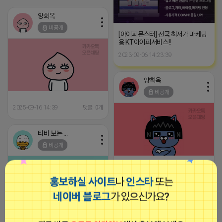
양희옥
비공개
[아이피몬스터] 전국 최저가 마케팅
용 KT아이피서비스!!
2023-09-06 14:23:39
양희옥
비공개
2025-09-16 14:39
댓글: 0개
티비 보는 라이언
비공개
2025-09-15 14:59
댓글: 0개
홍보하실 사이트
나
인스타
또는
네이버 블로그
가 있으신가요?
로드제인
비공개
트래픽 ‘진짜 반영되는’ 구조로 결과로 보여드립