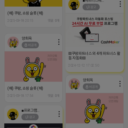
■파트너스애드온■
광고
(해) 쿠팡, 쇼핑 슬롯 (해)
2025-09-18 20:15
댓글: 0개
양희옥
비공개
▤쿠팡파트너스 외 4개 파트너스 활
동 자동화▤
2024-12-12 17:02:50
양희옥
비공개
(해) 쿠팡, 쇼핑 슬롯 (해)
2025-09-18 17:54
댓글: 0개
■프로그램베이■
광고