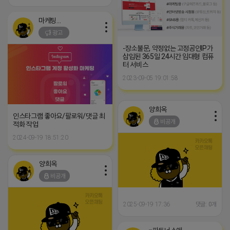
마케팅스토어
광고
-장소불문, 약정없는 고정공인IP가
삽입된 365일 24시간 임대형 컴퓨
터 서비스
2023-09-05 19:01:58
양희옥
인스타그램 좋아요/팔로워/댓글 최
비공개
적화 작업
2024-09-19 18:51:20
양희옥
비공개
2025-09-19 17:36
댓글: 0개