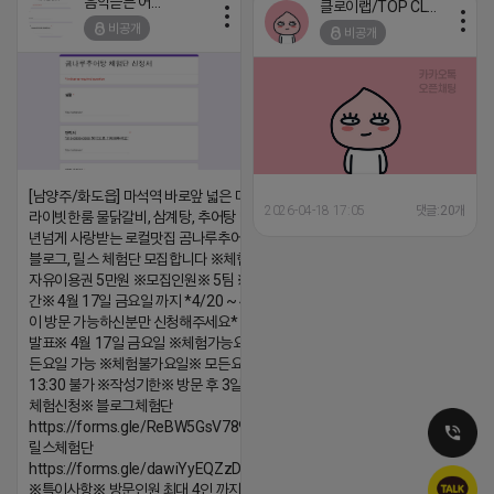
음악듣는 어피치
클로이랩/TOP CLASS
2026-04-18 17:13
2026-04-18 17:12
비공개
비공개
댓글:20개
댓글:20개
[남양주/화도읍] 마석역 바로앞 넓은 매장과, 프
2026-04-18 17:05
댓글:20개
라이빗한룸 물닭갈비, 삼계탕, 추어탕 맛집 10
년넘게 사랑받는 로컬맛집 곰나루추어탕에서
블로그, 릴스 체험단 모집합니다 ※체험메뉴※
자유이용권 5만원 ※모집인원※ 5팀 ※모집기
간※ 4월 17일 금요일 까지 *4/20 ~ 4/26 사
이 방문 가능하신분만 신청해주세요* ※체험단
발표※ 4월 17일 금요일 ※체험가능요일※ 모
든요일 가능 ※체험불가요일※ 모든요일 12 ~
13:30 불가 ※작성기한※ 방문 후 3일 이내 ※
체험신청※ 블로그체험단
https://forms.gle/ReBW5GsV789ur2Pz6
릴스체험단
https://forms.gle/dawiYyEQZzDdqf8W8
※특이사항※ 방문인원 최대 4인 까지 가능 체