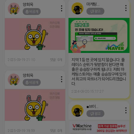
마케팅스토어
양희옥
광고
비공개
지역 1등 먼 곳에 있지 않습니다. 플
2025-09-19 21:10
댓글: 0개
레이스 순위가 뒷받침이 된다면 매
출은 승승장구하게 됩니다. 저희 마
케팅스토어는 매출 승승장구에 있어
양희옥
서 최고의 파트너가 되어드리겠습니
비공개
다.
2024-09-20 15:17:27
■브이머신■
광고
2025-09-19 19:59
댓글: 0개