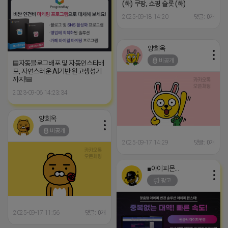
(해) 쿠팡, 쇼핑 슬롯 (해)
2025-09-18 14:20
댓글: 0개
양희옥
비공개
▤자동블로그배포 및 자동인스타배
포, 자연스러운 AI기반 원고생성기
까지!▤
2023-09-06 14:23:34
양희옥
비공개
2025-09-17 14:29
댓글: 0개
■아이피몬스터■
광고
2025-09-17 11:56
댓글: 0개