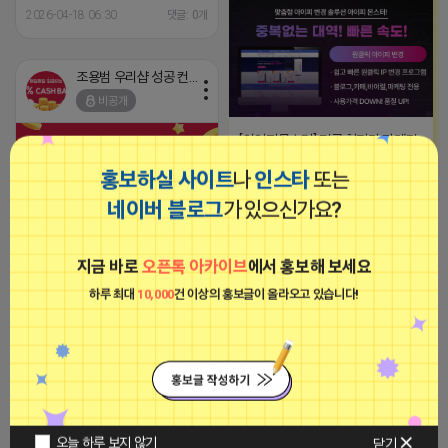
2026-04-18 06:30
댓글: 0개
조용범 우리샵 성공 컨설턴트
비공개
[아이피몬스터] 전국 최저가 마케팅
용 KT아이피서비스!!
홍보하실 사이트
나
인스타
또는
2023-09-06 14:23:39
네이버 블로그
가 있으신가요?
조용범 우리샵 성공 컨설턴트
2026-04-17 21:14
댓글: 0개
비공개
지금 바로
오픈톡 아카이브
에서 홍보해 보세요
하루 최대
10,000
건 이상의 홍보글이 올라오고 있습니다!
티비 보는 라이언
비공개
2026-04-17 17:49
댓글: 0개
오늘 하루 보지 않기
닫기