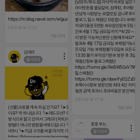
[남양주/화도읍] 마석역 바로앞 넓은 매장
라이빗한룸 물닭갈비, 삼계탕, 추어탕 맛집
년넘게 사랑받는 로컬맛집 곰나루추어
https://m.blog.naver.com/wlgus1647/224253846149
블로그, 릴스 체험단 모집합니다 ※체험
자유이용권 5만원 ※모집인원※ 5팀 ※
2026-04-18 17:23
간※ 4월 17일 금요일 까지 *4/20 ~ 4/
댓글:20개
이 방문 가능하신분만 신청해주세요* 
발표※ 4월 17일 금요일 ※체험가능요일
든요일 가능 ※체험불가요일※ 모든요일 1
김대리
13:30 불가 ※작성기한※ 방문 후 3일 
비공개
체험신청※ 블로그체험단
https://forms.gle/ReBW5GsV789u
릴스체험단
https://forms.gle/dawiYyEQZzDd
※특이사항※ 방문인원 최대 4인 까지 가
험권 금액 초과시 초과비용은 본인부담입
2026-04-18 17:18
(선물)쇼핑몰 계속 하실 건가요? ╰➤열심히 해도 안되는
댓글:20개
이유? 딱 하나입니다. ╰➤레드오션? 아니요! ╰➤모두 같은
방식으로 팔고 있어서 그래요! (하트)이번엔 다릅니다. ╰➤
호호 부는 튜브
방법이 아니라 방향을 바꿔드립니다 ╰➤4월 21일(화) 저
녁9시 ╰➤지금 구조를 바꿀 마지막 기회
비공개
https://blog.naver.com/eocomim/224250518436