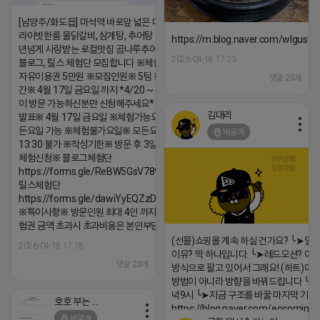
[남양주/화도읍] 마석역 바로앞 넓은 매장과, 프
라이빗한룸 물닭갈비, 삼계탕, 추어탕 맛집 10
https://m.blog.naver.com/wlgus
년넘게 사랑받는 로컬맛집 곰나루추어탕에서
2026-04-18 17:23
블로그, 릴스 체험단 모집합니다 ※체험메뉴※
자유이용권 5만원 ※모집인원※ 5팀 ※모집기
댓글:20개
간※ 4월 17일 금요일 까지 *4/20 ~ 4/26 사
이 방문 가능하신분만 신청해주세요* ※체험단
김대리
발표※ 4월 17일 금요일 ※체험가능요일※ 모
든요일 가능 ※체험불가요일※ 모든요일 12 ~
비공개
13:30 불가 ※작성기한※ 방문 후 3일 이내 ※
체험신청※ 블로그체험단
https://forms.gle/ReBW5GsV789ur2Pz6
릴스체험단
https://forms.gle/dawiYyEQZzDdqf8W8
※특이사항※ 방문인원 최대 4인 까지 가능 체
험권 금액 초과시 초과비용은 본인부담입니다.
(선물)쇼핑몰 계속 하실 건가요? ╰➤열
2026-04-18 17:18
이유? 딱 하나입니다. ╰➤레드오션? 아니
댓글:20개
방식으로 팔고 있어서 그래요! (하트)이번
방법이 아니라 방향을 바꿔드립니다 ╰➤4월
녁9시 ╰➤지금 구조를 바꿀 마지막 기회
호호 부는 튜브
https://blog.naver.com/eocomim
비공개