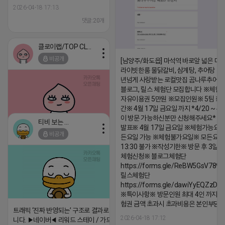
2026-04-18 17:13
댓글:20개
클로이랩/TOP CLASS
비공개
[남양주/화도읍] 마석역 바로앞 넓은 매장
라이빗한룸 물닭갈비, 삼계탕, 추어탕 맛집
년넘게 사랑받는 로컬맛집 곰나루추어
블로그, 릴스 체험단 모집합니다 ※체험
자유이용권 5만원 ※모집인원※ 5팀 ※
간※ 4월 17일 금요일 까지 *4/20 ~ 4/
이 방문 가능하신분만 신청해주세요* 
티비 보는 라이언
발표※ 4월 17일 금요일 ※체험가능요일
비공개
든요일 가능 ※체험불가요일※ 모든요일 1
2026-04-18 17:05
댓글:20개
13:30 불가 ※작성기한※ 방문 후 3일 
체험신청※ 블로그체험단
https://forms.gle/ReBW5GsV789u
릴스체험단
https://forms.gle/dawiYyEQZzDd
※특이사항※ 방문인원 최대 4인 까지 가
험권 금액 초과시 초과비용은 본인부담입
트래픽 ‘진짜 반영되는’ 구조로 결과로 보여드립
2026-04-18 17:12
니다. ▶네이버◀ 리워드 스테이 / 가드 / 자몽 등