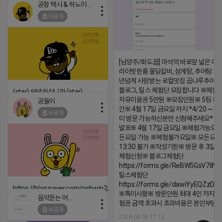
공항 택시 & 하노이 렌트카
2026-04-18 17:15
비공개
댓글:20개
[남양주/화도읍] 마석역 바로앞 넓은 매장
라이빗한룸 물닭갈비, 삼계탕, 추어탕 맛집
년넘게 사랑받는 로컬맛집 곰나루추어
블로그, 릴스 체험단 모집합니다 ※체험
(star) 안녕하십니까 (star)
자유이용권 5만원 ※모집인원※ 5팀 ※
공돌이
2026-04-18 17:12
간※ 4월 17일 금요일 까지 *4/20 ~ 4/
비공개
이 방문 가능하신분만 신청해주세요* 
댓글:20개
발표※ 4월 17일 금요일 ※체험가능요일
든요일 가능 ※체험불가요일※ 모든요일 1
13:30 불가 ※작성기한※ 방문 후 3일 
체험신청※ 블로그체험단
https://forms.gle/ReBW5GsV789u
릴스체험단
https://forms.gle/dawiYyEQZzDd
https://blog.naver.com/pshwin2/224023970047
※특이사항※ 방문인원 최대 4인 까지 가
음악듣는 어피치
2026-04-18 17:12
험권 금액 초과시 초과비용은 본인부담입
비공개
댓글:20개
2026-04-18 17:13