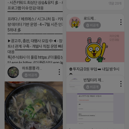
- 시즌키워드 최상단 상승&유지 多 - 로직변화,
댓글:20개
프로그램 이슈 민감 대응
▔▔▔▔▔▔▔▔▔▔▔▔▔▔▔▔▔▔ ▶쿠팡◀
로드제인
프라다 / 헤르메스 / 시그니처 등 - 키워드 검색
량 데이터 기반 운영 - 4~7월 시즌 인기 키워드
비공개
5위내 多
▔▔▔▔▔▔▔▔▔▔▔▔▔▔▔▔▔▔
▶광고주, 총판, 대행사 모집 中◀ - 장기 협업 파
트너 관계 구축 - 개발사 직접 운영 빠른 피드백
대응 ▔▔▔▔▔▔▔▔▔▔▔▔▔▔▔▔▔▔ (카
톡)주식회사 더 풀림 https://더풀림상
담.enn.kr https://더풀림상담.enn.kr
하트뿅뿅 라이언
⛔️ 투자금 0원 부업 ➡️ 내일 밤 9시
2026-04-18 17:26
⛔️
비공개
댓글:20개
빈털터리 제이지
2026-04-18 17:23
비공개
댓글:20개