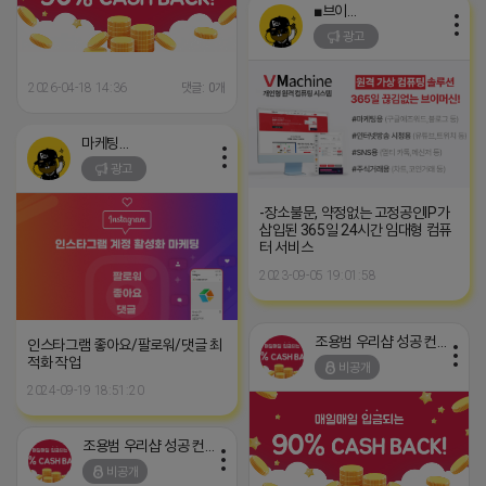
■브이머신■
광고
2026-04-18 14:36
댓글: 0개
마케팅스토어
광고
-장소불문, 약정없는 고정공인IP가
삽입된 365일 24시간 임대형 컴퓨
터 서비스
2023-09-05 19:01:58
조용범 우리샵 성공 컨설턴트
인스타그램 좋아요/팔로워/댓글 최
적화 작업
비공개
2024-09-19 18:51:20
조용범 우리샵 성공 컨설턴트
비공개