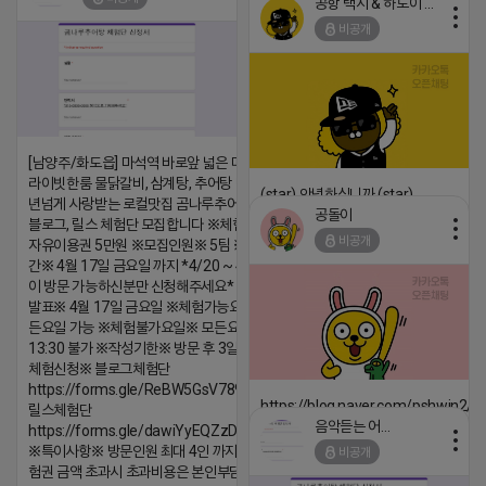
공항 택시 & 하노이 렌트카
2026-04-18 17:15
비공개
댓글:20개
[남양주/화도읍] 마석역 바로앞 넓은 매장과, 프
라이빗한룸 물닭갈비, 삼계탕, 추어탕 맛집 10
(star) 안녕하십니까 (star)
년넘게 사랑받는 로컬맛집 곰나루추어탕에서
공돌이
블로그, 릴스 체험단 모집합니다 ※체험메뉴※
2026-04-18 17:12
비공개
자유이용권 5만원 ※모집인원※ 5팀 ※모집기
댓글:20개
간※ 4월 17일 금요일 까지 *4/20 ~ 4/26 사
이 방문 가능하신분만 신청해주세요* ※체험단
발표※ 4월 17일 금요일 ※체험가능요일※ 모
든요일 가능 ※체험불가요일※ 모든요일 12 ~
13:30 불가 ※작성기한※ 방문 후 3일 이내 ※
체험신청※ 블로그체험단
https://forms.gle/ReBW5GsV789ur2Pz6
https://blog.naver.com/pshwin2/
릴스체험단
음악듣는 어피치
https://forms.gle/dawiYyEQZzDdqf8W8
2026-04-18 17:12
※특이사항※ 방문인원 최대 4인 까지 가능 체
비공개
댓글:20개
험권 금액 초과시 초과비용은 본인부담입니다.