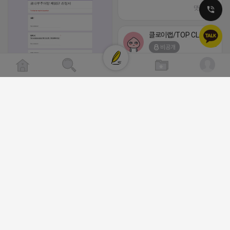
댓글:20개
클로이랩/TOP CLASS
비공개
[남양주/화도읍] 마석역 바로앞 넓은 매장과, 프
라이빗한룸 물닭갈비, 삼계탕, 추어탕 맛집 10
년넘게 사랑받는 로컬맛집 곰나루추어탕에서
블로그, 릴스 체험단 모집합니다 ※체험메뉴※
자유이용권 5만원 ※모집인원※ 5팀 ※모집기
간※ 4월 17일 금요일 까지 *4/20 ~ 4/26 사
이 방문 가능하신분만 신청해주세요* ※체험단
2026-04-18 17:05
댓글:20개
발표※ 4월 17일 금요일 ※체험가능요일※ 모
든요일 가능 ※체험불가요일※ 모든요일 12 ~
13:30 불가 ※작성기한※ 방문 후 3일 이내 ※
체험신청※ 블로그체험단
https://forms.gle/ReBW5GsV789ur2Pz6
릴스체험단
https://forms.gle/dawiYyEQZzDdqf8W8
※특이사항※ 방문인원 최대 4인 까지 가능 체
험권 금액 초과시 초과비용은 본인부담입니다.
2026-04-18 17:12