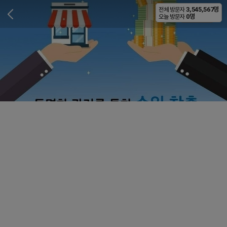
3,545,567명
전체 방문자
비공개
0명
오늘 방문자