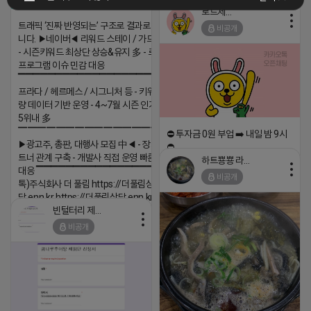
로드제인
트래픽 ‘진짜 반영되는’ 구조로 결과로 보여드립
비공개
니다. ▶네이버◀ 리워드 스테이 / 가드 / 자몽 등
- 시즌키워드 최상단 상승&유지 多 - 로직변화,
프로그램 이슈 민감 대응
▔▔▔▔▔▔▔▔▔▔▔▔▔▔▔▔▔▔ ▶쿠팡◀
프라다 / 헤르메스 / 시그니처 등 - 키워드 검색
량 데이터 기반 운영 - 4~7월 시즌 인기 키워드
5위내 多
▔▔▔▔▔▔▔▔▔▔▔▔▔▔▔▔▔▔
⛔️ 투자금 0원 부업 ➡️ 내일 밤 9시
▶광고주, 총판, 대행사 모집 中◀ - 장기 협업 파
⛔️
트너 관계 구축 - 개발사 직접 운영 빠른 피드백
하트뿅뿅 라이언
2026-04-18 17:23
대응 ▔▔▔▔▔▔▔▔▔▔▔▔▔▔▔▔▔▔ (카
비공개
톡)주식회사 더 풀림 https://더풀림상
댓글:20개
담.enn.kr https://더풀림상담.enn.kr
빈털터리 제이지
2026-04-18 17:26
비공개
댓글:20개