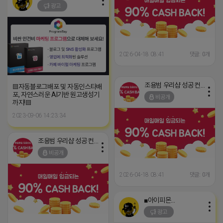
광고
2026-04-18 08:41
댓글: 0개
조용범 우리샵 성공 컨설턴트
▤자동블로그배포 및 자동인스타배
포, 자연스러운 AI기반 원고생성기
비공개
까지!▤
2023-09-06 14:23:34
조용범 우리샵 성공 컨설턴트
비공개
2026-04-18 08:41
댓글: 0개
■아이피몬스터■
광고