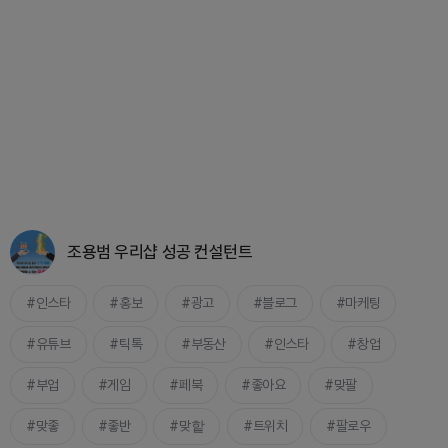
조용범 우리샵 성공 컨설턴트
인스타
홍보
광고
블로그
마케팅
유튜브
틱톡
부동산
인스타
창업
부업
게임
페북
좋아요
맞팔
맞좋
좋반
맞핱
트위치
팔로우