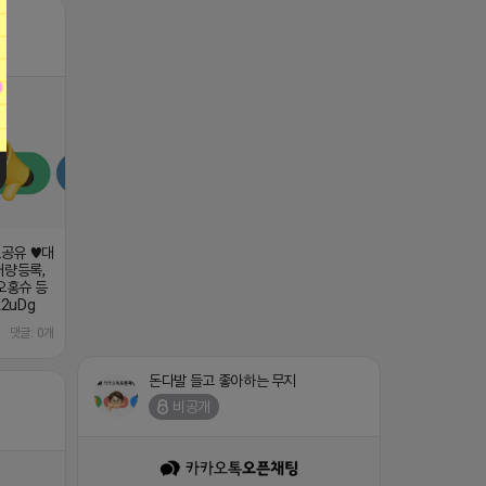
보공유 ♥대
대량등록,
오홍슈 등
k2uDg
댓글: 0개
돈다발 들고 좋아하는 무지
비공개