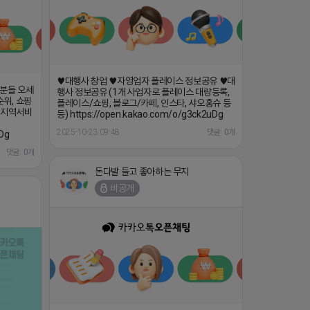
♥대행사 창업 ♥자영업자 플레이스 정보공유 ♥대
 분들 오세
행사 정보공유 (1개 사업자로 플레이스 대량등록,
순위, 쇼핑
플레이스/쇼핑, 블로그/카페, 인스타, 샤오홍슈 등
타지역서비
등) https://open.kakao.com/o/g3ck2uDg
2025-10-23 09:48
댓글: 0개
uDg
댓글: 0개
돈다발 들고 좋아하는 무지
비공개