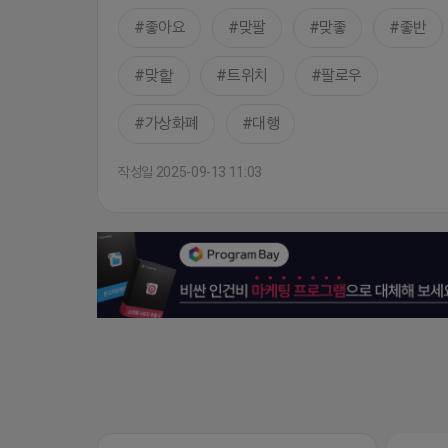
좋아요
맞팔
맞좋
좋반
맞핱
트위치
팔로우
가상화폐
대행
작성일 2025-09-13 11:03