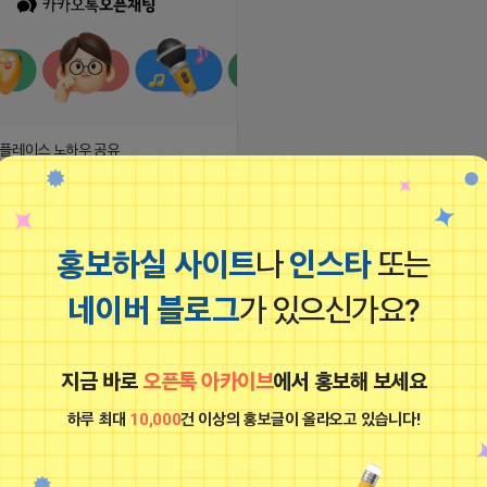
플레이스 노하우 공유
14 22:01
댓글: 0개
돈다발 들고 좋아하는 무지
홍보하실 사이트
나
인스타
또는
비공개
네이버 블로그
가 있으신가요?
지금 바로
오픈톡 아카이브
에서 홍보해 보세요
하루 최대
10,000
건 이상의 홍보글이 올라오고 있습니다!
플레이스 노하우 공유