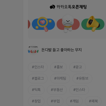
돈다발 들고 좋아하는 무지
인스타
홍보
광고
블로그
마케팅
유튜브
틱톡
부동산
인스타
창업
부업
게임
페북