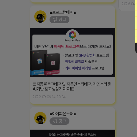
2026-04-
■프로그램베이■
광고
▤자동블로그배포 및 자동인스타배포, 자연스러운
AI기반 원고생성기 까지!▤
2023-09-06 14:23:34
■아이피몬스터■
광고