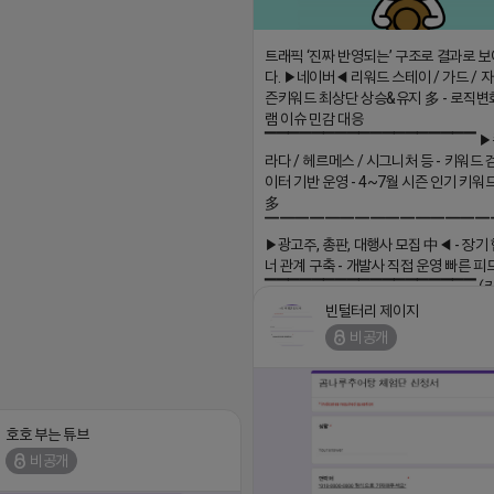
트래픽 ‘진짜 반영되는’ 구조로 결과로 
다. ▶네이버◀ 리워드 스테이 / 가드 / 자몽
즌키워드 최상단 상승&유지 多 - 로직변
램 이슈 민감 대응
▔▔▔▔▔▔▔▔▔▔▔▔▔▔▔▔▔▔ ▶
라다 / 헤르메스 / 시그니처 등 - 키워드 
이터 기반 운영 - 4~7월 시즌 인기 키워
多
▔▔▔▔▔▔▔▔▔▔▔▔▔▔▔
▶광고주, 총판, 대행사 모집 中◀ - 장기
너 관계 구축 - 개발사 직접 운영 빠른 피
▔▔▔▔▔▔▔▔▔▔▔▔▔▔▔▔▔▔ (
회사 더 풀림 https://더풀림상담.enn.kr h
빈털터리 제이지
더풀림상담.enn.kr
비공개
2026-04-18 17:26
호호 부는 튜브
비공개