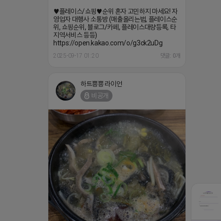
♥플레이스/쇼핑♥순위 혼자 고민하지 마세요! 자
영업자 대행사 소통방 (매출올리는법, 플레이스순
위, 쇼핑순위, 블로그/카페, 플레이스대량등록, 타
지역서비스 등등)
https://open.kakao.com/o/g3ck2uDg
2025-09-17 01:20
댓글: 0개
하트뿅뿅 라이언
비공개