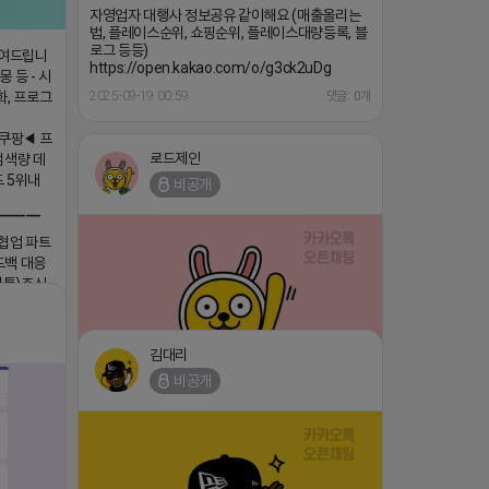
자영업자 대행사 정보공유 같이해요 (매출올리는
법, 플레이스순위, 쇼핑순위, 플레이스대량등록, 블
로그 등등)
보여드립니
https://open.kakao.com/o/g3ck2uDg
 등 - 시
화, 프로그
2025-09-19 00:59
댓글: 0개
쿠팡◀ 프
로드제인
검색량 데
드 5위내
비공개
▔▔▔
 협업 파트
드백 대응
카톡)주식
ttps://
김대리
비공개
댓글:20개
⛔️ 투자금 0원 부업 ➡️ 내일 밤 9시 ⛔️
댓글:20개
2026-04-18 17:23