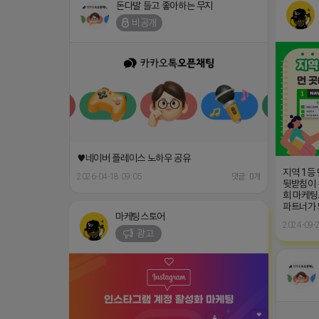
돈다발 들고 좋아하는 무지
비공개
♥네이버 플레이스 노하우 공유
지역 1등
2026-04-18 09:05
댓글: 0개
뒷받침이 
희 마케팅
파트너가
마케팅스토어
2024-09-2
광고