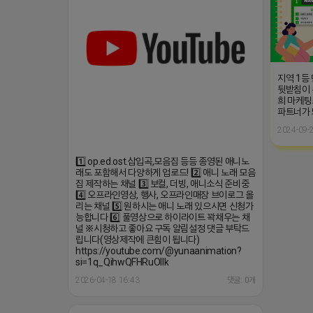
지역 1등
뒷받침이 
희 마케팅
파트너가
2024-09-2
1️⃣ op.ed.ost.삽입곡,모음집 등등 종영된 애니노
래도 포함해서 다양하게 업로드! 2️⃣ 애니 노래 모음
집 제작하는 채널 3️⃣ 보컬, 더빙, 애니소식 준비중
4️⃣ 오프라인영상, 행사, 오프라인매장 브이로그 올
리는 채널 5️⃣ 원하시는 애니 노래 있으시면 신청가
능합니다 6️⃣ 풀영상으로 하이라이트 꽉채우는 채
널 ※시청하고 좋아요 구독 알림설정 댓글 부탁드
립니다(영상제작에 큰힘이 됩니다)
https://youtube.com/@yunaanimation?
si=1q_QihwQFHRuOIIk
2026-04-18 16:43
댓글: 0개