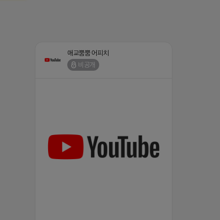
애교뿜뿜 어피치
비공개