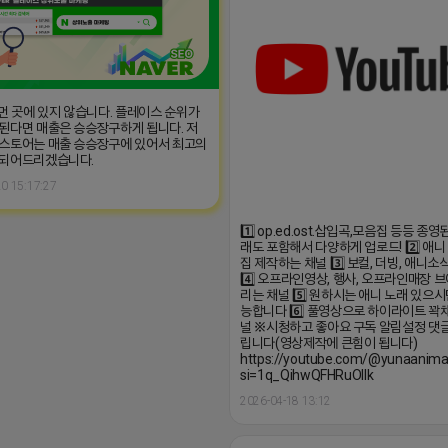
 먼 곳에 있지 않습니다. 플레이스 순위가
된다면 매출은 승승장구하게 됩니다. 저
스토어는 매출 승승장구에 있어서 최고의
 되어드리겠습니다.
0 15:17:27
1️⃣ op.ed.ost.삽입곡,모음집 등등 종
래도 포함해서 다양하게 업로드! 2️⃣ 애니
집 제작하는 채널 3️⃣ 보컬, 더빙, 애니소
4️⃣ 오프라인영상, 행사, 오프라인매장 
리는 채널 5️⃣ 원하시는 애니 노래 있으
능합니다 6️⃣ 풀영상으로 하이라이트 꽉
널 ※시청하고 좋아요 구독 알림설정 댓
립니다(영상제작에 큰힘이 됩니다)
https://youtube.com/@yunaanima
si=1q_QihwQFHRuOIIk
2026-04-18 13:12