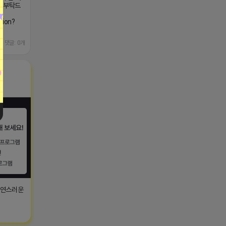
글 부탁드
tion?
댓글: 0개
자연스러운