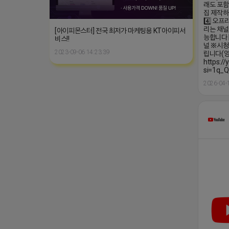
래도 포함
집 제작하는
4️⃣ 오
리는 채널
[아이피몬스터] 전국 최저가 마케팅용 KT아이피서
능합니다 
비스!!
널 ※시청
2023-09-06 14:23:39
립니다(영
https:/
si=1q_Q
2026-04-