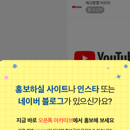
애교뿜뿜 어피치
비공개
홍보하실 사이트
나
인스타
또는
네이버 블로그
가 있으신가요?
1️⃣ op.ed.ost.삽입곡,모음집 등등 종
래도 포함해서 다양하게 업로드! 2️⃣ 애니
집 제작하는 채널 3️⃣ 보컬, 더빙, 애니소
애교뿜뿜 어피치
지금 바로
오픈톡 아카이브
에서 홍보해 보세요
4️⃣ 오프라인영상, 행사, 오프라인매장 
리는 채널 5️⃣ 원하시는 애니 노래 있으
비공개
능합니다 6️⃣ 풀영상으로 하이라이트 꽉