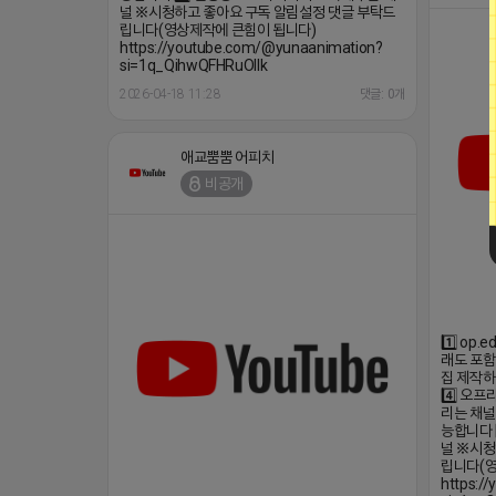
널 ※시청하고 좋아요 구독 알림설정 댓글 부탁드
립니다(영상제작에 큰힘이 됩니다)
https://youtube.com/@yunaanimation?
si=1q_QihwQFHRuOIIk
2026-04-18 11:28
댓글: 0개
애교뿜뿜 어피치
비공개
1️⃣ op
래도 포함
집 제작하는
4️⃣ 오
리는 채널
능합니다 
널 ※시청
립니다(영
https:/