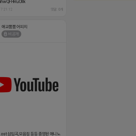
ihwQFHRuOIIk
17 21:12
댓글: 0개
애교뿜뿜 어피치
비공개
.ed.ost.삽입곡,모음집 등등 종영된 애니노