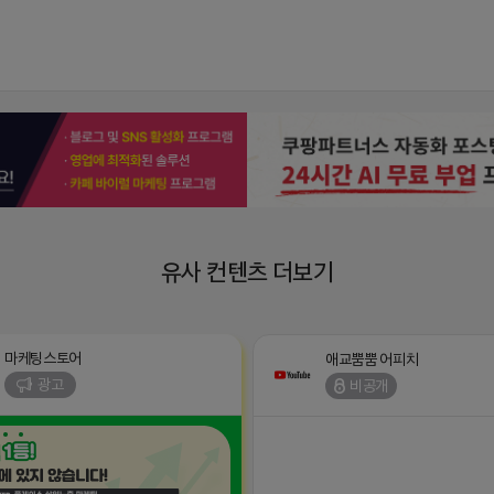
유사 컨텐츠 더보기
마케팅스토어
애교뿜뿜 어피치
광고
비공개