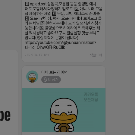
1️⃣ op.ed.ost.삽입곡,모음집 등등 종영된 애니노
래도 포함해서 다양하게 업로드! 2️⃣ 애니 노래 모음
집 제작하는 채널 3️⃣ 보컬, 더빙, 애니소식 준비중
4️⃣ 오프라인영상, 행사, 오프라인매장 브이로그 올
리는 채널 5️⃣ 원하시는 애니 노래 있으시면 신청가
능합니다 6️⃣ 풀영상으로 하이라이트 꽉채우는 채
널 ※시청하고 좋아요 구독 알림설정 댓글 부탁드
립니다(영상제작에 큰힘이 됩니다)
https://youtube.com/@yunaanimation?
si=1q_QihwQFHRuOIIk
2026-04-17 16:01
댓글: 0개
티비 보는 라이언
비공개