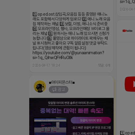
si=1q_Q
2026-04-
1️⃣ op.ed.ost.삽입곡,모음집 등등 종영된 애니노
래도 포함해서 다양하게 업로드! 2️⃣ 애니 노래 모음
집 제작하는 채널 3️⃣ 보컬, 더빙, 애니소식 준비중
4️⃣ 오프라인영상, 행사, 오프라인매장 브이로그 올
리는 채널 5️⃣ 원하시는 애니 노래 있으시면 신청가
능합니다 6️⃣ 풀영상으로 하이라이트 꽉채우는 채
널 ※시청하고 좋아요 구독 알림설정 댓글 부탁드
립니다(영상제작에 큰힘이 됩니다)
https://youtube.com/@yunaanimation?
si=1q_QihwQFHRuOIIk
2026-04-17 18:24
댓글: 0개
■아이피몬스터■
광고
1️⃣ op