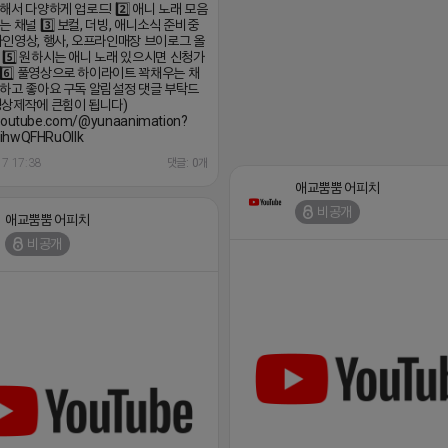
해서 다양하게 업로드! 2️⃣ 애니 노래 모음
 채널 3️⃣ 보컬, 더빙, 애니소식 준비중
프라인영상, 행사, 오프라인매장 브이로그 올
 5️⃣ 원하시는 애니 노래 있으시면 신청가
6️⃣ 풀영상으로 하이라이트 꽉채우는 채
하고 좋아요 구독 알림설정 댓글 부탁드
상제작에 큰힘이 됩니다)
/youtube.com/@yunaanimation?
ihwQFHRuOIIk
17 17:38
댓글: 0개
애교뿜뿜 어피치
비공개
애교뿜뿜 어피치
비공개