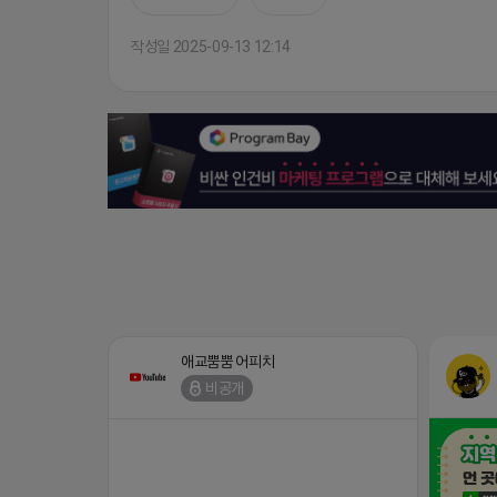
작성일 2025-09-13 12:14
애교뿜뿜 어피치
비공개