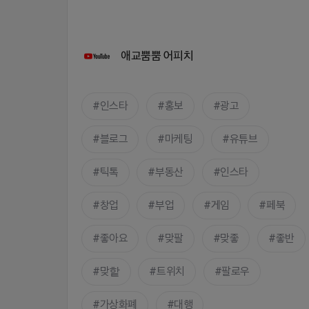
애교뿜뿜 어피치
인스타
홍보
광고
블로그
마케팅
유튜브
틱톡
부동산
인스타
창업
부업
게임
페북
좋아요
맞팔
맞좋
좋반
맞핱
트위치
팔로우
가상화폐
대행