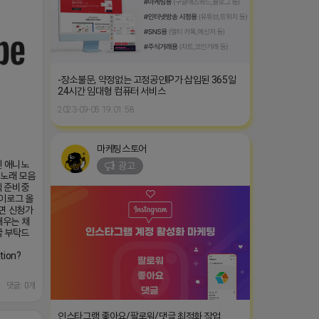
-장소불문, 약정없는 고정공인IP가 삽입된 365일
24시간 임대형 컴퓨터 서비스
2023-09-05 19:01:58
마케팅스토어
영된 애니노
광고
 노래 모음
식 준비중
브이로그 올
시면 신청가
채우는 채
글 부탁드
tion?
댓글: 0개
인스타그램 좋아요/팔로워/댓글 최적화 작업