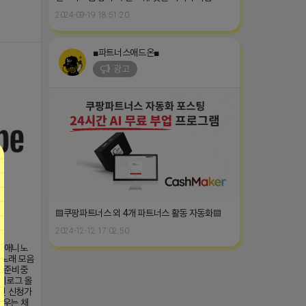
2024-09-19 18:51:20
■파트너스애드온■
광고
▤쿠팡파트너스 외 4개 파트너스 활동 자동화▤
2024-12-12 17:02:50
영된 애니노
 노래 모음
식 준비중
브이로그 올
시면 신청가
채우는 채