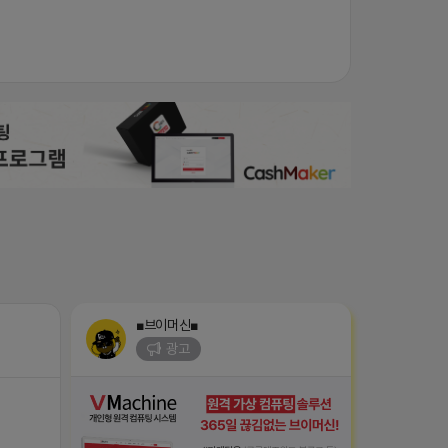
■브이머신■
광고