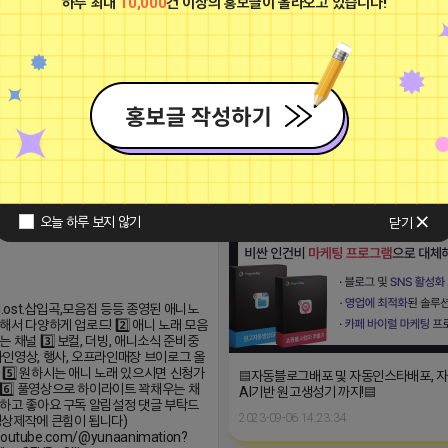
하루 최대
10,000
건 이상의 홍보글이 올라오고 있습니다!
널 ※시청하고 좋아요 구독 알림설정 댓
립니다(영상제작에 큰힘이 됩니다)
https://youtube.com/@yunaanima
si=1q_QihwQFHRuOIIk
2026-04-18 00:22
■프로그램베이■
광고
오늘 하루 보지 않기
닫기
.ed.ost.삽입곡,모음집 등등 종영된 애니노
해서 다양하게 업로드! 2️⃣ 애니 노래 모음
 채널 3️⃣ 보컬, 더빙, 애니소식 준비중
프라인영상, 행사, 오프라인매장 브이로그 올
 5️⃣ 원하시는 애니 노래 있으시면 신청가
▤자동블로그배포 및 자동인스타배포, 
6️⃣ 풀영상으로 하이라이트 꽉채우는 채
AI기반 원고생성기 까지!▤
하고 좋아요 구독 알림설정 댓글 부탁드
2023-09-06 14:23:34
상제작에 큰힘이 됩니다)
/youtube.com/@yunaanimation?