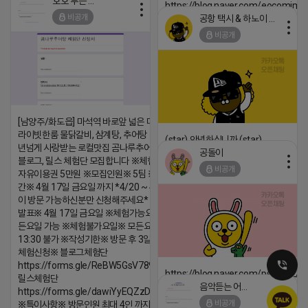
호호 부는 튜브
https://blog.naver.com/eocomim
비공개
공항 택시 & 하노이 렌트카
2026-04-18 17:15
비공개
댓글:20개
[남양주/화도읍] 마석역 바로앞 넓은 매장과, 프
라이빗한룸 물닭갈비, 삼계탕, 추어탕 맛집 10
(star) 안녕하십니까 (star)
년넘게 사랑받는 로컬맛집 곰나루추어탕에서
공돌이
2026-04-18 17:12
블로그, 릴스 체험단 모집합니다 ※체험메뉴※
비공개
자유이용권 5만원 ※모집인원※ 5팀 ※모집기
댓글:20개
간※ 4월 17일 금요일 까지 *4/20 ~ 4/26 사
이 방문 가능하신분만 신청해주세요* ※체험단
발표※ 4월 17일 금요일 ※체험가능요일※ 모
든요일 가능 ※체험불가요일※ 모든요일 12 ~
13:30 불가 ※작성기한※ 방문 후 3일 이내 ※
체험신청※ 블로그체험단
https://forms.gle/ReBW5GsV789ur2Pz6
https://blog.naver.com/pshwin2/
릴스체험단
음악듣는 어피치
https://forms.gle/dawiYyEQZzDdqf8W8
2026-04-18 17:12
비공개
※특이사항※ 방문인원 최대 4인 까지 가능 체