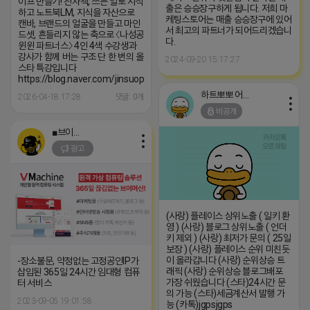
이프 만들기! 전자책, 쓰는 일로 시작
출은 승승장구하게 됩니다. 저희 마
하고 노트북LM, 지식을 자산으로
케팅스토어는 매출 승승장구에 있어
캔바, 브랜드의 얼굴을 만들고 마인
서 최고의 파트너가 되어드리겠습니
드셋, 흔들리지 않는 축으로 〈나성공
다.
윈윈 파트너스〉 4인 4색 수강생과
강사가 함께 버는 구조 단 한 번의 올
2024-09-20 15:17:27
스타 특강입니다
https://blog.naver.com/jinsuopen/224252572730
하트뽀뽀 어피치
2026-04-18 17:28
댓글: 0개
비공개
■브이머신■
광고
(사랑) 플레이스 상위노출 ( 일키 환
영 ) (사랑) 블로그 상위노출 ( 언더
키 제외 ) (사랑) 최저가 문의 ( 25일
보장 ) (사랑) 플레이스 순위 미친듯
이 올라갑니다 (사랑) 순위상승 트
-장소불문, 약정없는 고정공인IP가
래픽 (사랑) 순위상승 블로그배포
삽입된 365일 24시간 임대형 컴퓨
가장 쉬웠습니다 (스타)24시간 문
터 서비스
의 가능 (스타)세금계산서 발행 가
2023-09-05 19:01:58
능 (카톡)jgpsjgps