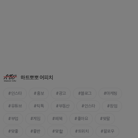
하트뽀뽀 어피치
인스타
홍보
광고
블로그
마케팅
유튜브
틱톡
부동산
인스타
창업
부업
게임
페북
좋아요
맞팔
맞좋
좋반
맞핱
트위치
팔로우