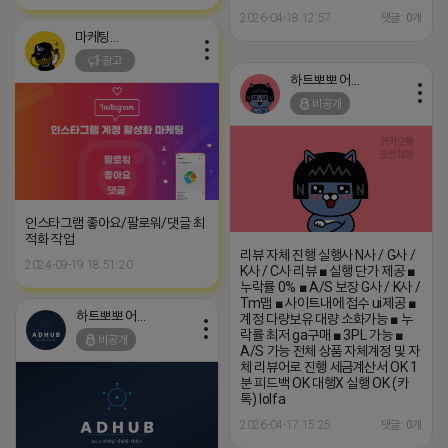
2026-04-18 12:57
댓글: 0개
마케팅스토어
광고
하트뽀뽀 어피치
비공개
인스타그램 좋아요/팔로워/댓글 최
적화 작업
리뷰 자체 진행 실행사 N사 / G사 /
2024-09-19 18:51:20
K사 / C사 리뷰 ■ 실행 단가 제공 ■
누락률 0% ■ A/S 보장 G사 / K사 /
Tm맵 ■ 사이트내에 접수 ui제공 ■
하트뽀뽀 어피치
계정 다량보유 대량 소화가능 ■ 누
락률 최저 ga구매 ■ 3PL 가능 ■
비공개
A/S 가능 전체 상품 자체계정 및 자
체 리뷰어로 진행 세금계산서 OK 1
분 피드백 OK 대행X 실행 OK (카
톡) lolfa
2026-04-17 15:25
댓글: 0개