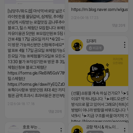
https://m.blog.naver.com/wlgus
[남양주/화도읍] 마석역 바로앞 넓은 매장과, 프
라이빗한룸 물닭갈비, 삼계탕, 추어탕 맛집 10
2026-04-18 17:23
년넘게 사랑받는 로컬맛집 곰나루추어탕에서
댓글:20개
블로그, 릴스 체험단 모집합니다 ※체험메뉴※
자유이용권 5만원 ※모집인원※ 5팀 ※모집기
간※ 4월 17일 금요일 까지 *4/20 ~ 4/26 사
김대리
이 방문 가능하신분만 신청해주세요* ※체험단
비공개
발표※ 4월 17일 금요일 ※체험가능요일※ 모
든요일 가능 ※체험불가요일※ 모든요일 12 ~
13:30 불가 ※작성기한※ 방문 후 3일 이내 ※
체험신청※ 블로그체험단
https://forms.gle/ReBW5GsV789ur2Pz6
릴스체험단
https://forms.gle/dawiYyEQZzDdqf8W8
※특이사항※ 방문인원 최대 4인 까지 가능 체
(선물)쇼핑몰 계속 하실 건가요? ╰➤열
험권 금액 초과시 초과비용은 본인부담입니다.
이유? 딱 하나입니다. ╰➤레드오션? 아니
2026-04-18 17:18
방식으로 팔고 있어서 그래요! (하트)이번
방법이 아니라 방향을 바꿔드립니다 ╰➤4월
댓글:20개
녁9시 ╰➤지금 구조를 바꿀 마지막 기회
https://blog.naver.com/eocomim
호호 부는 튜브
공항 택시 & 하노이 렌트카
2026-04-18 17:15