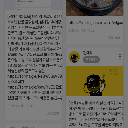
[남양주/화도읍] 마석역 바로앞 넓은 매장과, 프
라이빗한룸 물닭갈비, 삼계탕, 추어탕 맛집 10
https://m.blog.naver.com/wlgus
년넘게 사랑받는 로컬맛집 곰나루추어탕에서
2026-04-18 17:23
블로그, 릴스 체험단 모집합니다 ※체험메뉴※
댓글:20개
자유이용권 5만원 ※모집인원※ 5팀 ※모집기
간※ 4월 17일 금요일 까지 *4/20 ~ 4/26 사
이 방문 가능하신분만 신청해주세요* ※체험단
김대리
발표※ 4월 17일 금요일 ※체험가능요일※ 모
비공개
든요일 가능 ※체험불가요일※ 모든요일 12 ~
13:30 불가 ※작성기한※ 방문 후 3일 이내 ※
체험신청※ 블로그체험단
https://forms.gle/ReBW5GsV789ur2Pz6
릴스체험단
https://forms.gle/dawiYyEQZzDdqf8W8
※특이사항※ 방문인원 최대 4인 까지 가능 체
험권 금액 초과시 초과비용은 본인부담입니다.
(선물)쇼핑몰 계속 하실 건가요? ╰➤열
2026-04-18 17:18
이유? 딱 하나입니다. ╰➤레드오션? 아니
댓글:20개
방식으로 팔고 있어서 그래요! (하트)이번
방법이 아니라 방향을 바꿔드립니다 ╰➤4월
녁9시 ╰➤지금 구조를 바꿀 마지막 기회