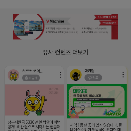
유사 컨텐츠 더보기
마케팅스토어
하트뽀뽀 어피치
광고
비공개
정부지원금 5330만 원 싹쓸이 비법
지역 1등 먼 곳에 있지 않습니다. 플
공개! 책 한 권으로 시작하는 현금파
레이스 순위가 뒷받침이 된다면 매