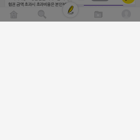
댓글:20개
험권 금액 초과시 초과비용은 본인부담입니다.
2026-04-18 17:13
댓글:20개
클로이랩/TOP CLASS
비공개
[남양주/화도읍] 마석역 바로앞 넓은 매장
라이빗한룸 물닭갈비, 삼계탕, 추어탕 맛집
년넘게 사랑받는 로컬맛집 곰나루추어
블로그, 릴스 체험단 모집합니다 ※체험
자유이용권 5만원 ※모집인원※ 5팀 ※
간※ 4월 17일 금요일 까지 *4/20 ~ 4/
이 방문 가능하신분만 신청해주세요* 
발표※ 4월 17일 금요일 ※체험가능요일
든요일 가능 ※체험불가요일※ 모든요일 1
2026-04-18 17:05
댓글:20개
13:30 불가 ※작성기한※ 방문 후 3일 
체험신청※ 블로그체험단
https://forms.gle/ReBW5GsV789u
릴스체험단
https://forms.gle/dawiYyEQZzDd
※특이사항※ 방문인원 최대 4인 까지 가
험권 금액 초과시 초과비용은 본인부담입