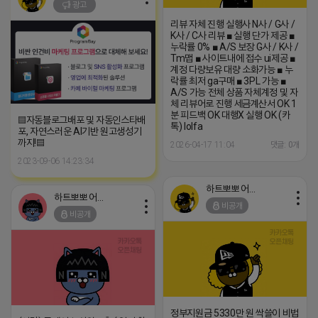
광고
리뷰 자체 진행 실행사 N사 / G사 /
K사 / C사 리뷰 ■ 실행 단가 제공 ■
누락률 0% ■ A/S 보장 G사 / K사 /
Tm맵 ■ 사이트내에 접수 ui제공 ■
계정 다량보유 대량 소화가능 ■ 누
락률 최저 ga구매 ■ 3PL 가능 ■
A/S 가능 전체 상품 자체계정 및 자
체 리뷰어로 진행 세금계산서 OK 1
분 피드백 OK 대행X 실행 OK (카
▤자동블로그배포 및 자동인스타배
톡) lolfa
포, 자연스러운 AI기반 원고생성기
까지!▤
2026-04-17 11:04
댓글: 0개
2023-09-06 14:23:34
하트뽀뽀 어피치
하트뽀뽀 어피치
비공개
비공개
정부지원금 5330만 원 싹쓸이 비법