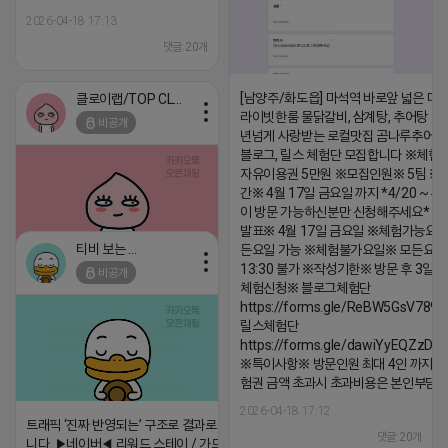
2026-04-18 17:13
댓글:20개
[남양주/화도읍] 마석역 바로앞 넓은 매장
클로이랩/TOP CLASS
라이빗한룸 물닭갈비, 삼계탕, 추어탕 맛집
비공개
년넘게 사랑받는 로컬맛집 곰나루추어
블로그, 릴스 체험단 모집합니다 ※체험
자유이용권 5만원 ※모집인원※ 5팀 ※
간※ 4월 17일 금요일 까지 *4/20 ~ 4/
이 방문 가능하신분만 신청해주세요* 
발표※ 4월 17일 금요일 ※체험가능요일
티비 보는 라이언
든요일 가능 ※체험불가요일※ 모든요일 1
13:30 불가 ※작성기한※ 방문 후 3일 
비공개
2026-04-18 17:05
댓글:20개
체험신청※ 블로그체험단
https://forms.gle/ReBW5GsV789u
릴스체험단
https://forms.gle/dawiYyEQZzDd
※특이사항※ 방문인원 최대 4인 까지 가
험권 금액 초과시 초과비용은 본인부담입
2026-04-18 17:12
트래픽 ‘진짜 반영되는’ 구조로 결과로 보여드립
댓글:20개
니다. ▶네이버◀ 리워드 스테이 / 가드 / 자몽 등