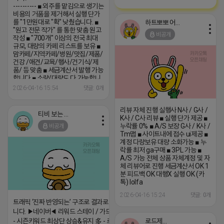
---------- ■ 외주를 맡김으로 생기는
비용의 거품을 제거해서 실행 단가
를 "1만원대로 "확" 낮췄습니다. ■
하트뽀뽀 어피치
"원고 전문 작가" 를 통한 맞춤 원고
비공개
작성 ■ "700개" 이상의 전국 최대
규모, 대량의 카페 리스트를 보유 ■
맘카페/지역카페/병원/맛집/제품/
건강 /애견/교육/행사/건기식/제
품/ 등 맞춤 ■ 세금계산서 발행 가능
합니다 ■ 소량/대량도 다 가능합니
다 ------------------------------------
2026-04-16 15:54
댓글: 0개
----- (카톡) show7720
리뷰 자체 진행 실행사 N사 / G사 /
티비 보는 라이언
K사 / C사 리뷰 ■ 실행 단가 제공 ■
누락률 0% ■ A/S 보장 G사 / K사 /
비공개
Tm맵 ■ 사이트내에 접수 ui제공 ■
계정 다량보유 대량 소화가능 ■ 누
락률 최저 ga구매 ■ 3PL 가능 ■
A/S 가능 전체 상품 자체계정 및 자
체 리뷰어로 진행 세금계산서 OK 1
분 피드백 OK 대행X 실행 OK (카
톡) lolfa
2026-04-16 15:24
댓글: 0개
트래픽 ‘진짜 반영되는’ 구조로 결과로 보여드립
니다. ▶네이버◀ 리워드 스테이 / 가드 / 자몽 등
로드제인
- 시즌키워드 최상단 상승&유지 多 - 로직변화,