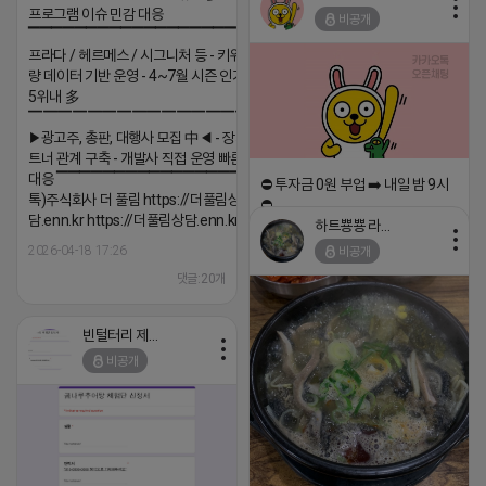
프로그램 이슈 민감 대응
비공개
▔▔▔▔▔▔▔▔▔▔▔▔▔▔▔▔▔▔ ▶쿠팡◀
프라다 / 헤르메스 / 시그니처 등 - 키워드 검색
량 데이터 기반 운영 - 4~7월 시즌 인기 키워드
5위내 多
▔▔▔▔▔▔▔▔▔▔▔▔▔▔▔▔▔▔
▶광고주, 총판, 대행사 모집 中◀ - 장기 협업 파
트너 관계 구축 - 개발사 직접 운영 빠른 피드백
대응 ▔▔▔▔▔▔▔▔▔▔▔▔▔▔▔▔▔▔ (카
⛔️ 투자금 0원 부업 ➡️ 내일 밤 9시
톡)주식회사 더 풀림 https://더풀림상
⛔️
담.enn.kr https://더풀림상담.enn.kr
하트뿅뿅 라이언
2026-04-18 17:23
2026-04-18 17:26
비공개
댓글:20개
댓글:20개
빈털터리 제이지
비공개