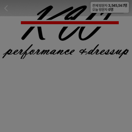
3,545,567명
전체 방문자
비공개
0명
오늘 방문자