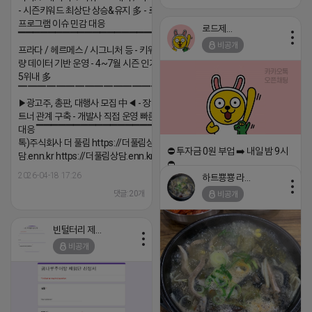
- 시즌키워드 최상단 상승&유지 多 - 로직변화,
프로그램 이슈 민감 대응
로드제인
▔▔▔▔▔▔▔▔▔▔▔▔▔▔▔▔▔▔ ▶쿠팡◀
비공개
프라다 / 헤르메스 / 시그니처 등 - 키워드 검색
량 데이터 기반 운영 - 4~7월 시즌 인기 키워드
5위내 多
▔▔▔▔▔▔▔▔▔▔▔▔▔▔▔▔▔▔
▶광고주, 총판, 대행사 모집 中◀ - 장기 협업 파
트너 관계 구축 - 개발사 직접 운영 빠른 피드백
대응 ▔▔▔▔▔▔▔▔▔▔▔▔▔▔▔▔▔▔ (카
톡)주식회사 더 풀림 https://더풀림상
⛔️ 투자금 0원 부업 ➡️ 내일 밤 9시
담.enn.kr https://더풀림상담.enn.kr
⛔️
2026-04-18 17:26
하트뿅뿅 라이언
2026-04-18 17:23
댓글:20개
비공개
댓글:20개
빈털터리 제이지
비공개