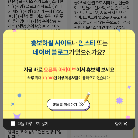
(사랑) 플레이스 상위노출 ( 일키 환
공개! 책 한 권으로 시작하는 현금파
영 ) (사랑) 블로그 상위노출 ( 언더
이프 만들기! 전자책, 쓰는 일로 시작
키 제외 ) (사랑) 최저가 문의 ( 25일
하고 노트북LM, 지식을 자산으로
보장 ) (사랑) 플레이스 순위 미친듯
캔바, 브랜드의 얼굴을 만들고 마인
이 올라갑니다 (사랑) 순위상승 트
드셋, 흔들리지 않는 축으로 〈나성공
래픽 (사랑) 순위상승 블로그배포
윈윈 파트너스〉 4인 4색 수강생과
(사랑) 맛집 음식점 트래픽 순위 잘
강사가 함께 버는 구조 단 한 번의 올
오릅니다 가장 쉬웠습니다 (스
스타 특강입니다
타)24시간 문의 가능 (스타)세금계
홍보하실 사이트
나
인스타
또는
https://blog.naver.com/jinsuope
산서 발행 가능 (카톡)jgpsjgps
2026-04-16 17:44
댓글: 0개
네이버 블로그
가 있으신가요?
2026-04-16 17:14
댓글: 0개
■아이피몬스터■
지금 바로
오픈톡 아카이브
에서 홍보해 보세요
하트뽀뽀 어피치
광고
하루 최대
10,000
건 이상의 홍보글이 올라오고 있습니다!
비공개
[아이피몬스터] 전국 최저가 마케팅
오늘 하루 보지 않기
닫기
✅모든 과정을 전문가들이 직접 실
용 KT아이피서비스!!
행하는 "카페침투" 전문 실행사"입
2023-09-06 14:23:39
니다✅ -------------------------------