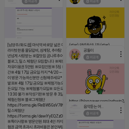
비공개
비공개
댓글:20개
[남양주/화도읍] 마석역 바로앞 넓은 매장과, 프
(star) 안녕하십니까 (star)
공돌이
라이빗한룸 물닭갈비, 삼계탕, 추어탕 맛집 10
2026-04-18 17:12
년넘게 사랑받는 로컬맛집 곰나루추어탕에서
비공개
댓글:20개
블로그, 릴스 체험단 모집합니다 ※체험메뉴※
자유이용권 5만원 ※모집인원※ 5팀 ※모집기
간※ 4월 17일 금요일 까지 *4/20 ~ 4/26 사
이 방문 가능하신분만 신청해주세요* ※체험단
발표※ 4월 17일 금요일 ※체험가능요일※ 모
든요일 가능 ※체험불가요일※ 모든요일 12 ~
13:30 불가 ※작성기한※ 방문 후 3일 이내 ※
체험신청※ 블로그체험단
https://blog.naver.com/pshwin2/
https://forms.gle/ReBW5GsV789ur2Pz6
음악듣는 어피치
2026-04-18 17:12
릴스체험단
비공개
https://forms.gle/dawiYyEQZzDdqf8W8
댓글:20개
※특이사항※ 방문인원 최대 4인 까지 가능 체
험권 금액 초과시 초과비용은 본인부담입니다.