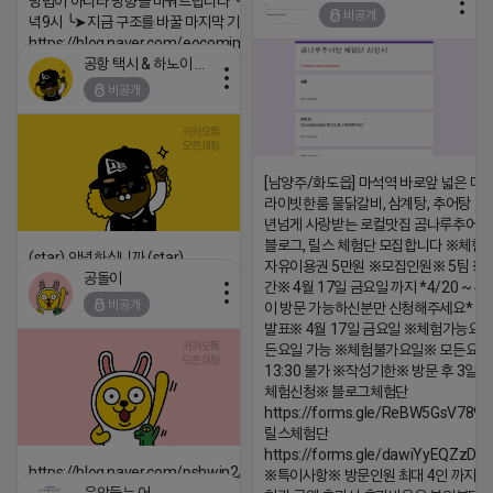
방법이 아니라 방향을 바꿔드립니다 ╰➤4월 21일(화) 저
비공개
녁9시 ╰➤지금 구조를 바꿀 마지막 기회
https://blog.naver.com/eocomim/224250518436
공항 택시 & 하노이 렌트카
2026-04-18 17:15
비공개
댓글:20개
[남양주/화도읍] 마석역 바로앞 넓은 매장
라이빗한룸 물닭갈비, 삼계탕, 추어탕 맛집
년넘게 사랑받는 로컬맛집 곰나루추어
블로그, 릴스 체험단 모집합니다 ※체험
(star) 안녕하십니까 (star)
자유이용권 5만원 ※모집인원※ 5팀 ※
공돌이
간※ 4월 17일 금요일 까지 *4/20 ~ 4/
2026-04-18 17:12
비공개
이 방문 가능하신분만 신청해주세요* 
댓글:20개
발표※ 4월 17일 금요일 ※체험가능요일
든요일 가능 ※체험불가요일※ 모든요일 1
13:30 불가 ※작성기한※ 방문 후 3일 
체험신청※ 블로그체험단
https://forms.gle/ReBW5GsV789u
릴스체험단
https://forms.gle/dawiYyEQZzDd
https://blog.naver.com/pshwin2/224023970047
※특이사항※ 방문인원 최대 4인 까지 가