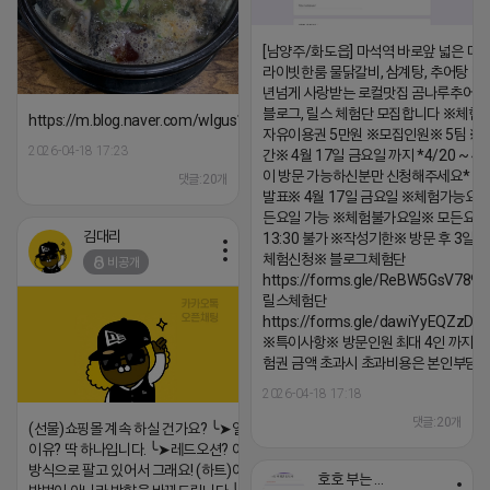
[남양주/화도읍] 마석역 바로앞 넓은 매장
라이빗한룸 물닭갈비, 삼계탕, 추어탕 맛집
년넘게 사랑받는 로컬맛집 곰나루추어
블로그, 릴스 체험단 모집합니다 ※체험
https://m.blog.naver.com/wlgus1647/224253846149
자유이용권 5만원 ※모집인원※ 5팀 ※
2026-04-18 17:23
간※ 4월 17일 금요일 까지 *4/20 ~ 4/
이 방문 가능하신분만 신청해주세요* 
댓글:20개
발표※ 4월 17일 금요일 ※체험가능요일
든요일 가능 ※체험불가요일※ 모든요일 1
김대리
13:30 불가 ※작성기한※ 방문 후 3일 
체험신청※ 블로그체험단
비공개
https://forms.gle/ReBW5GsV789u
릴스체험단
https://forms.gle/dawiYyEQZzDd
※특이사항※ 방문인원 최대 4인 까지 가
험권 금액 초과시 초과비용은 본인부담입
2026-04-18 17:18
댓글:20개
(선물)쇼핑몰 계속 하실 건가요? ╰➤열심히 해도 안되는
이유? 딱 하나입니다. ╰➤레드오션? 아니요! ╰➤모두 같은
방식으로 팔고 있어서 그래요! (하트)이번엔 다릅니다. ╰➤
호호 부는 튜브