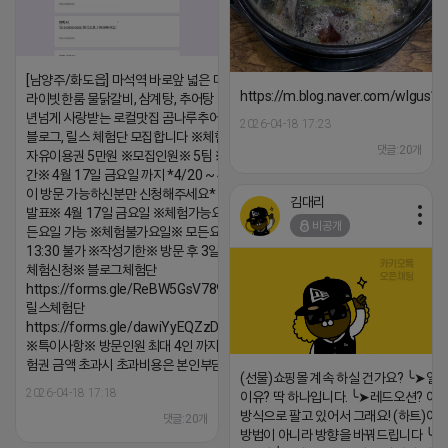
[남양주/화도읍] 마석역 바로앞 넓은 매장과, 프
https://m.blog.naver.com/wlgus
라이빗한룸 물닭갈비, 삼계탕, 추어탕 맛집 10
년넘게 사랑받는 로컬맛집 곰나루추어탕에서
2026-04-18 17:23
블로그, 릴스 체험단 모집합니다 ※체험메뉴※
댓글:20개
자유이용권 5만원 ※모집인원※ 5팀 ※모집기
간※ 4월 17일 금요일 까지 *4/20 ~ 4/26 사
이 방문 가능하신분만 신청해주세요* ※체험단
김대리
발표※ 4월 17일 금요일 ※체험가능요일※ 모
비공개
든요일 가능 ※체험불가요일※ 모든요일 12 ~
13:30 불가 ※작성기한※ 방문 후 3일 이내 ※
체험신청※ 블로그체험단
https://forms.gle/ReBW5GsV789ur2Pz6
릴스체험단
https://forms.gle/dawiYyEQZzDdqf8W8
※특이사항※ 방문인원 최대 4인 까지 가능 체
험권 금액 초과시 초과비용은 본인부담입니다.
(선물)쇼핑몰 계속 하실 건가요? ╰➤열
2026-04-18 17:18
이유? 딱 하나입니다. ╰➤레드오션? 아니
방식으로 팔고 있어서 그래요! (하트)이번
댓글:20개
방법이 아니라 방향을 바꿔드립니다 ╰➤4월