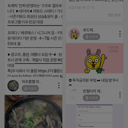
트래픽 ‘진짜 반영되는’ 구조로 결과로 보여드립
2026-04-18 17:12
니다. ▶네이버◀ 리워드 스테이 / 가드 / 자몽 등
댓글:20개
- 시즌키워드 최상단 상승&유지 多 - 로직변화,
프로그램 이슈 민감 대응
▔▔▔▔▔▔▔▔▔▔▔▔▔▔▔▔▔▔ ▶쿠팡◀
로드제인
프라다 / 헤르메스 / 시그니처 등 - 키워드 검색
비공개
량 데이터 기반 운영 - 4~7월 시즌 인기 키워드
5위내 多
▔▔▔▔▔▔▔▔▔▔▔▔▔▔▔▔▔▔
▶광고주, 총판, 대행사 모집 中◀ - 장기 협업 파
트너 관계 구축 - 개발사 직접 운영 빠른 피드백
대응 ▔▔▔▔▔▔▔▔▔▔▔▔▔▔▔▔▔▔ (카
톡)주식회사 더 풀림 https://더풀림상
담.enn.kr https://더풀림상담.enn.kr
⛔️ 투자금 0원 부업 ➡️ 내일 밤 9시
하트뿅뿅 라이언
2026-04-18 17:26
⛔️
비공개
빈털터리 제이지
댓글:20개
2026-04-18 17:23
비공개
댓글:20개