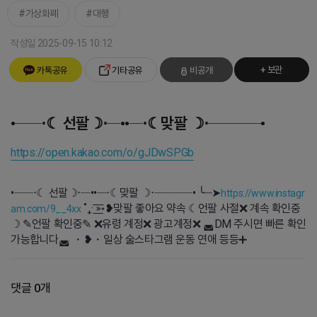
가상화폐
대행
작성일 2025-09-15 10:12
+ 보관
카톡공유
기타공유
비공개
•──⋅☾ 선팔☽⋅─••─⋅☾맞팔 ☽⋅────•
https://open.kakao.com/o/gJDwSPGb
•──⋅☾ 선팔☽⋅─••─⋅☾맞팔 ☽⋅────• ╰┈➤
https://www.instagr
˚₊· ͟͟͞͞➳❥ㅤ맞팔 좋아요 약속 ☾언팔 사절❌ 계속 확인중
am.com/9__4xx
☽ ✎언팔 확인중✎ ❌유령 계정❌ 광고계정❌ ◛DM 주시면 빠른 확인
가능합니다◛ ・❥・일상 술스타그램 운동 연애 등등➕
댓글 0개