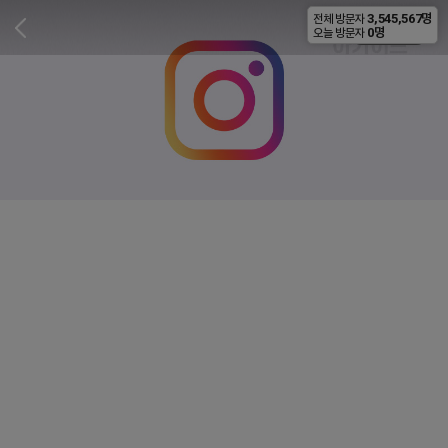
3,545,567명
전체 방문자
비공개
0명
오늘 방문자