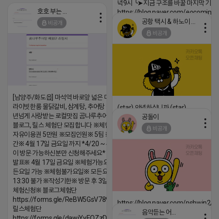
녁9시 ╰➤지금 구조를 바꿀 마지막 기회
호호 부는 튜브
https://blog.naver.com/eocomim
공항 택시 & 하노이 렌트카
비공개
2026-04-18 17:15
비공개
댓글:20개
[남양주/화도읍] 마석역 바로앞 넓은 매장과, 프
라이빗한룸 물닭갈비, 삼계탕, 추어탕 맛집 10
(star) 안녕하십니까 (star)
년넘게 사랑받는 로컬맛집 곰나루추어탕에서
공돌이
2026-04-18 17:12
블로그, 릴스 체험단 모집합니다 ※체험메뉴※
비공개
자유이용권 5만원 ※모집인원※ 5팀 ※모집기
댓글:20개
간※ 4월 17일 금요일 까지 *4/20 ~ 4/26 사
이 방문 가능하신분만 신청해주세요* ※체험단
발표※ 4월 17일 금요일 ※체험가능요일※ 모
든요일 가능 ※체험불가요일※ 모든요일 12 ~
13:30 불가 ※작성기한※ 방문 후 3일 이내 ※
체험신청※ 블로그체험단
https://forms.gle/ReBW5GsV789ur2Pz6
https://blog.naver.com/pshwin2/
릴스체험단
음악듣는 어피치
2026-04-18 17:12
https://forms.gle/dawiYyEQZzDdqf8W8