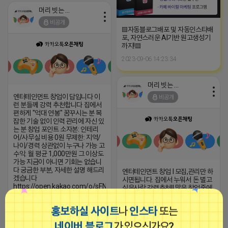
머리 빗는 네오
비공개
▤자동블로그배포 및 자동인스타배
포, 자연스러운 AI기반 원고생성기
까지!▤
2023-09-06 14:23:34
머리 빗는 네오
엔터테인먼트 창업이 답입니다 이
비공개
런 분들께 강력 추천합니다 집에서
편하게 "억대 연봉" 꿈꾸시는 분 복
잡한 기술 없이 인력 관리에 자신 있
는 분 창업 포인트 소자본: 인테리
어/사무실 비용 0원 무제한: 지역/
나이/경력 상관없이 누구나 가능 고
수익: 월 평균 1,000만원 그 이상도
가능 지금이 아니면 기회는 없습니
다 궁금한 부분, 자세한 설명 해드리
엔터테인먼트 창업 l 모집,관리만 하
겠습니다
시면됩니다. 집에서 누워서 돈 벌고
https://open.kakao.com/o/sFN24Qei
싶은사람 강력추천!! 많은 창업중에
1등 창업아이템 / 극 블루오션 지금
2026-04-17 13:52
댓글: 0개
시작해야합니다!!! 극
홍보하실 사이트
나
인스타
또는
2026-04-17 10:34
댓글: 0개
네이버 블로그
가 있으신가요?
■아이피몬스터■