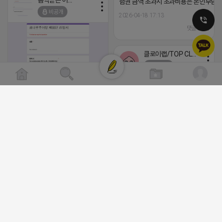
음악듣는 어피치
험권 금액 초과시 초과비용은 본인부담입
2026-04-18 17:12
비공개
2026-04-18 17:13
댓글:20개
댓글:20개
클로이랩/TOP CLASS
비공개
[남양주/화도읍] 마석역 바로앞 넓은 매장과, 프
라이빗한룸 물닭갈비, 삼계탕, 추어탕 맛집 10
년넘게 사랑받는 로컬맛집 곰나루추어탕에서
블로그, 릴스 체험단 모집합니다 ※체험메뉴※
자유이용권 5만원 ※모집인원※ 5팀 ※모집기
간※ 4월 17일 금요일 까지 *4/20 ~ 4/26 사
이 방문 가능하신분만 신청해주세요* ※체험단
2026-04-18 17:05
댓글:20개
발표※ 4월 17일 금요일 ※체험가능요일※ 모
든요일 가능 ※체험불가요일※ 모든요일 12 ~
13:30 불가 ※작성기한※ 방문 후 3일 이내 ※
체험신청※ 블로그체험단
https://forms.gle/ReBW5GsV789ur2Pz6
릴스체험단
https://forms.gle/dawiYyEQZzDdqf8W8
※특이사항※ 방문인원 최대 4인 까지 가능 체