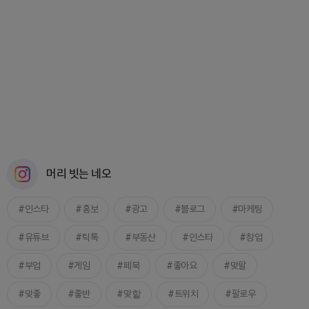
머리 빗는 네오
인스타
홍보
광고
블로그
마케팅
유튜브
틱톡
부동산
인스타
창업
부업
게임
페북
좋아요
맞팔
맞좋
좋반
맞핱
트위치
팔로우