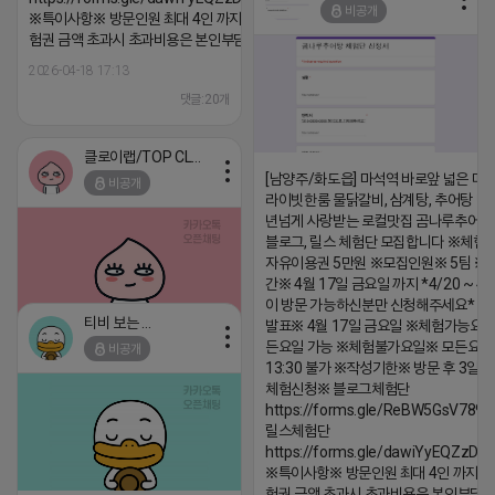
비공개
※특이사항※ 방문인원 최대 4인 까지 가능 체
댓글:20개
험권 금액 초과시 초과비용은 본인부담입니다.
2026-04-18 17:13
댓글:20개
클로이랩/TOP CLASS
[남양주/화도읍] 마석역 바로앞 넓은 매장
비공개
라이빗한룸 물닭갈비, 삼계탕, 추어탕 맛집
년넘게 사랑받는 로컬맛집 곰나루추어
블로그, 릴스 체험단 모집합니다 ※체험
자유이용권 5만원 ※모집인원※ 5팀 ※
간※ 4월 17일 금요일 까지 *4/20 ~ 4/
이 방문 가능하신분만 신청해주세요* 
티비 보는 라이언
발표※ 4월 17일 금요일 ※체험가능요일
든요일 가능 ※체험불가요일※ 모든요일 1
비공개
2026-04-18 17:05
댓글:20개
13:30 불가 ※작성기한※ 방문 후 3일 
체험신청※ 블로그체험단
https://forms.gle/ReBW5GsV789u
릴스체험단
https://forms.gle/dawiYyEQZzDd
※특이사항※ 방문인원 최대 4인 까지 가
험권 금액 초과시 초과비용은 본인부담입