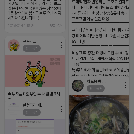
트래픽 ‘진짜 반영되는’ 구조로 결과로 
시면됩니다. 집에서 누워서 돈 벌고
니다. ▶네이버◀ 리워드 스테이 / 가드 /
싶은사람 강력추천!! 많은 창업중에
1등 창업아이템 / 극 블루오션 지금
- 시즌키워드 최상단 상승&유지 多 - 로
시작해야합니다!!! 극
프로그램 이슈 민감 대응
▔▔▔▔▔▔▔▔▔▔▔▔▔▔▔▔▔▔ 
2026-04-16 15:34
댓글: 0개
프라다 / 헤르메스 / 시그니처 등 - 키워
량 데이터 기반 운영 - 4~7월 시즌 인기
로드제인
5위내 多
▔▔▔▔▔▔▔▔▔▔▔▔▔▔▔
비공개
▶광고주, 총판, 대행사 모집 中◀ - 장기
트너 관계 구축 - 개발사 직접 운영 빠른
대응 ▔▔▔▔▔▔▔▔▔▔▔▔▔▔▔▔▔▔
톡)주식회사 더 풀림 https://더풀림상
담.enn.kr https://더풀림상담.enn.kr
하트뿅뿅 라이언
2026-04-18 17:26
비공개
댓글:20개
⛔️ 투자금 0원 부업 ➡️ 내일 밤 9시
⛔️
빈털터리 제이지
2026-04-18 17:23
비공개
댓글:20개