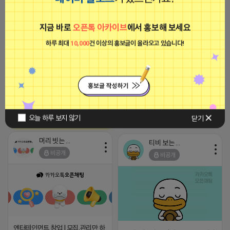
광고
머리 빗는 네오
지금 바로
오픈톡 아카이브
에서 홍보해 보세요
비공개
하루 최대
10,000
건 이상의 홍보글이 올라오고 있습니다!
[아이피몬스터] 전국 최저가 마케팅
용 KT아이피서비스!!
2023-09-06 14:23:39
2026-04-17 09:52
댓글: 0개
오늘 하루 보지 않기
닫기
머리 빗는 네오
티비 보는 라이언
비공개
비공개
엔터테인먼트 창업 l 모집,관리만 하