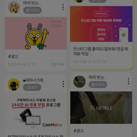
머리 빗는 네오
비공개
인스타그램 좋아요/팔로워/댓글 최
적화 작업
#광고
2024-09-19 18:51:20
2026-04-18 11:51
댓글: 0개
머리 빗는 네오
■파트너스애드온■
비공개
광고
#광고
▤쿠팡파트너스 외 4개 파트너스 활