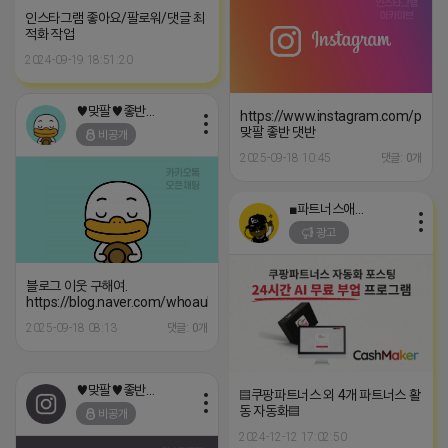
인스타그램 좋아요/팔로워/댓글 최
적화 작업
2024-09-19 18:51:20
♥맞팔♥좋반♥댓반
https://www.instagram.com/p/C8
맞팔 좋반 댓반
비공개
2025-09-18 10:45
댓글: 0개
■파트너스애드온■
광고
블로그 이웃 구해여.
https://blog.naver.com/whoauhouse
2025-09-18 08:13
댓글: 0개
♥맞팔♥좋반♥댓반
▤쿠팡파트너스 외 4개 파트너스 활
동 자동화▤
비공개
2024-12-12 17:02:50