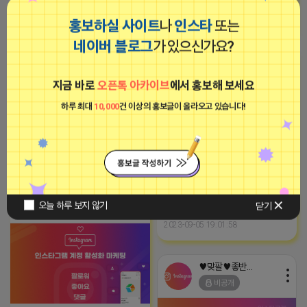
다.
♥맞팔♥좋반♥댓반
홍보하실 사이트
나
인스타
또는
2024-09-20 15:17:27
비공개
네이버 블로그
가 있으신가요?
■브이머신■
광고
지금 바로
오픈톡 아카이브
에서 홍보해 보세요
하루 최대
10,000
건 이상의 홍보글이 올라오고 있습니다!
블로그 이웃 구해여.
https://blog.naver.com/whoauhouse
2025-09-18 13:08
댓글: 0개
-장소불문, 약정없는 고정공인IP가
마케팅스토어
삽입된 365일 24시간 임대형 컴퓨
오늘 하루 보지 않기
닫기
터 서비스
광고
2023-09-05 19:01:58
♥맞팔♥좋반♥댓반
비공개