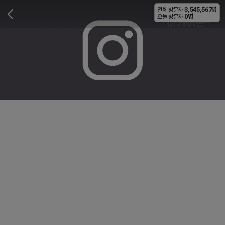
3,545,567명
전체 방문자
비공개
0명
오늘 방문자