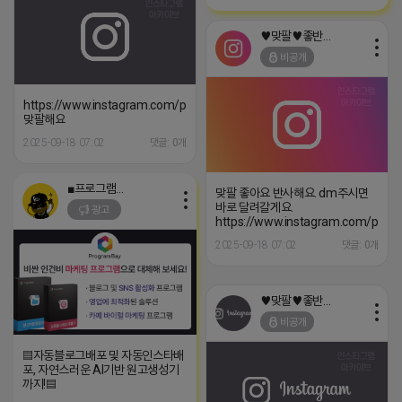
♥맞팔♥좋반♥댓반
비공개
https://www.instagram.com/p/DC0CgnjhYVt
맞팔해요
2025-09-18 07:02
댓글: 0개
■프로그램베이■
맞팔 좋아요 반사해요. dm주시면
바로 달려갈게요.
광고
https://www.instagram.com/p/C
2025-09-18 07:02
댓글: 0개
♥맞팔♥좋반♥댓반
비공개
▤자동블로그배포 및 자동인스타배
포, 자연스러운 AI기반 원고생성기
까지!▤