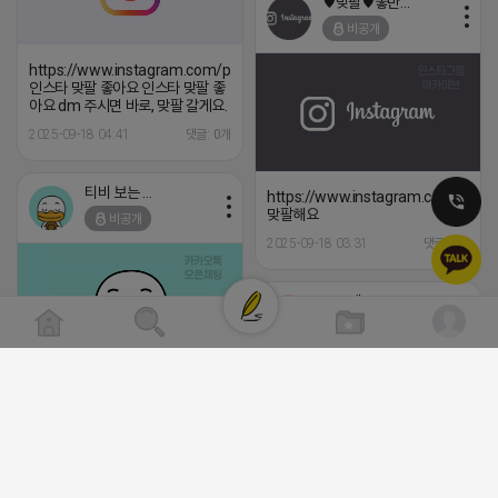
♥맞팔♥좋반♥댓반
비공개
https://www.instagram.com/p/DOkzLutErL1
인스타 맞팔 좋아요 인스타 맞팔 좋
아요 dm 주시면 바로, 맞팔 갈게요.
2025-09-18 04:41
댓글: 0개
티비 보는 라이언
https://www.instagram.com/p/DC
맞팔해요
비공개
2025-09-18 03:31
댓글: 0개
로드제인
비공개
트래픽 ‘진짜 반영되는’ 구조로 결과로 보여드립
니다. ▶네이버◀ 리워드 스테이 / 가드 / 자몽 등
- 시즌키워드 최상단 상승&유지 多 - 로직변화,
프로그램 이슈 민감 대응
▔▔▔▔▔▔▔▔▔▔▔▔▔▔▔▔▔▔ ▶쿠팡◀
프라다 / 헤르메스 / 시그니처 등 - 키워드 검색
⛔️ 투자금 0원 부업 ➡️ 내일 밤 9시