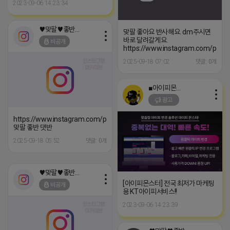
2023-09-06 14:23:34
♥맞팔♥좋반♥댓반
맞팔 좋아요 반사해요. dm주시면
바로 달려갈게요.
비공개
https://www.instagram.com/p/C
2025-09-18 07:02
댓글: 0개
■아이피몬스터■
광고
https://www.instagram.com/p/C8a2lOiSvXd
맞팔 좋반 댓반
2025-09-18 05:52
댓글: 0개
♥맞팔♥좋반♥댓반
[아이피몬스터] 전국 최저가 마케팅
비공개
용 KT아이피서비스!!
2023-09-06 14:23:39