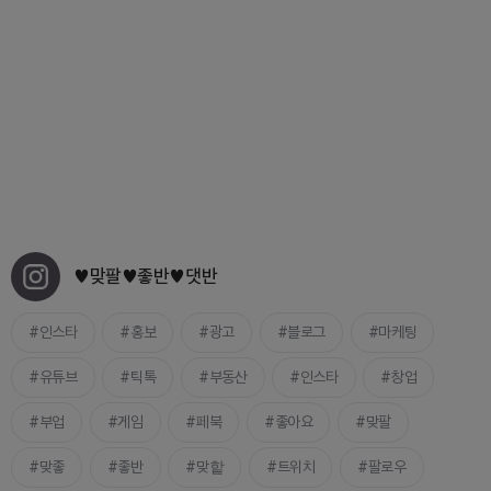
♥맞팔♥좋반♥댓반
인스타
홍보
광고
블로그
마케팅
유튜브
틱톡
부동산
인스타
창업
부업
게임
페북
좋아요
맞팔
맞좋
좋반
맞핱
트위치
팔로우