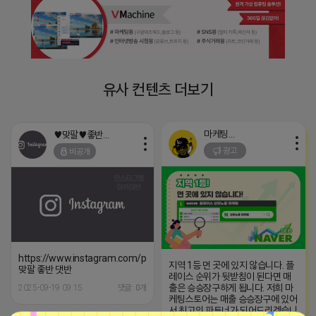
유사 컨텐츠 더보기
마케팅스토어
♥맞팔♥좋반♥댓반
광고
비공개
https://www.instagram.com/p/C8a2lOiSvXd
지역 1등 먼 곳에 있지 않습니다. 플
맞팔 좋반 댓반
레이스 순위가 뒷받침이 된다면 매
출은 승승장구하게 됩니다. 저희 마
2025-09-19 09:15
댓글: 0개
케팅스토어는 매출 승승장구에 있어
서 최고의 파트너가 되어드리겠습니