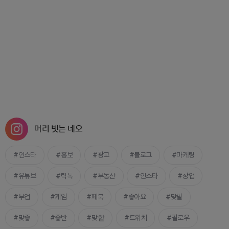
머리 빗는 네오
인스타
홍보
광고
블로그
마케팅
유튜브
틱톡
부동산
인스타
창업
부업
게임
페북
좋아요
맞팔
맞좋
좋반
맞핱
트위치
팔로우