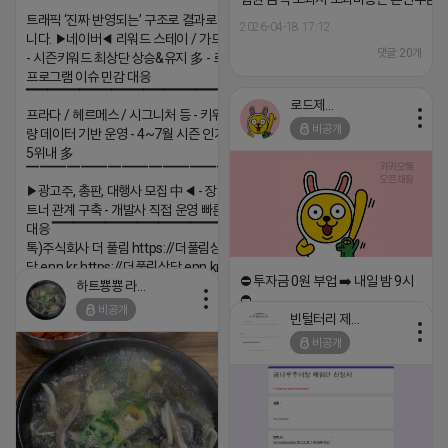
트래픽 ‘진짜 반영되는’ 구조로 결과로 보여드립
2026-04-18 17:12
니다. ▶네이버◀ 리워드 스테이 / 가드 / 자몽 등
댓글:20개
- 시즌키워드 최상단 상승&유지 多 - 로직변화,
프로그램 이슈 민감 대응
▔▔▔▔▔▔▔▔▔▔▔▔▔▔▔▔▔▔ ▶쿠팡◀
로드제인
프라다 / 헤르메스 / 시그니처 등 - 키워드 검색
비공개
량 데이터 기반 운영 - 4~7월 시즌 인기 키워드
5위내 多
▔▔▔▔▔▔▔▔▔▔▔▔▔▔▔▔▔▔
▶광고주, 총판, 대행사 모집 中◀ - 장기 협업 파
트너 관계 구축 - 개발사 직접 운영 빠른 피드백
대응 ▔▔▔▔▔▔▔▔▔▔▔▔▔▔▔▔▔▔ (카
톡)주식회사 더 풀림 https://더풀림상
담.enn.kr https://더풀림상담.enn.kr
⛔️ 투자금 0원 부업 ➡️ 내일 밤 9시
하트뿅뿅 라이언
2026-04-18 17:26
⛔️
비공개
빈털터리 제이지
댓글:20개
2026-04-18 17:23
비공개
댓글:20개