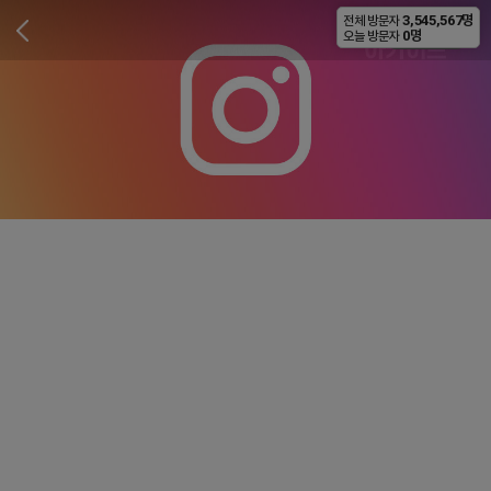
3,545,567명
전체 방문자
비공개
0명
오늘 방문자