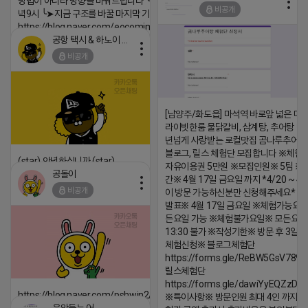
방법이 아니라 방향을 바꿔드립니다 ╰➤4월 21일(화) 저
비공개
녁9시 ╰➤지금 구조를 바꿀 마지막 기회
https://blog.naver.com/eocomim/224250518436
공항 택시 & 하노이 렌트카
2026-04-18 17:15
비공개
댓글:20개
[남양주/화도읍] 마석역 바로앞 넓은 매장
라이빗한룸 물닭갈비, 삼계탕, 추어탕 맛집
년넘게 사랑받는 로컬맛집 곰나루추어
블로그, 릴스 체험단 모집합니다 ※체험
(star) 안녕하십니까 (star)
자유이용권 5만원 ※모집인원※ 5팀 ※
공돌이
간※ 4월 17일 금요일 까지 *4/20 ~ 4/
2026-04-18 17:12
비공개
이 방문 가능하신분만 신청해주세요* 
댓글:20개
발표※ 4월 17일 금요일 ※체험가능요일
든요일 가능 ※체험불가요일※ 모든요일 1
13:30 불가 ※작성기한※ 방문 후 3일 
체험신청※ 블로그체험단
https://forms.gle/ReBW5GsV789u
릴스체험단
https://forms.gle/dawiYyEQZzDd
https://blog.naver.com/pshwin2/224023970047
※특이사항※ 방문인원 최대 4인 까지 가