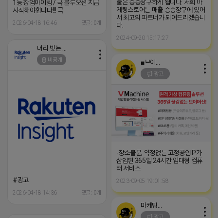
출은 승승장구하게 됩니다. 저희 마
1등 창업아이템 / 극 블루오션 지금
케팅스토어는 매출 승승장구에 있어
시작해야합니다!!! 극
서 최고의 파트너가 되어드리겠습니
2026-04-18 16:46
댓글: 0개
다.
2024-09-20 15:17:27
머리 빗는 네오
비공개
■브이머신■
광고
-장소불문, 약정없는 고정공인IP가
삽입된 365일 24시간 임대형 컴퓨
터 서비스
#광고
2023-09-05 19:01:58
2026-04-18 14:36
댓글: 0개
마케팅스토어
광고