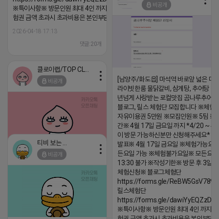
비공개
※특이사항※ 방문인원 최대 4인 까지 가능 체
댓글:20개
험권 금액 초과시 초과비용은 본인부담입니다.
2026-04-18 17:13
댓글:20개
클로이랩/TOP CLASS
[남양주/화도읍] 마석역 바로앞 넓은 매장
비공개
라이빗한룸 물닭갈비, 삼계탕, 추어탕 맛집
년넘게 사랑받는 로컬맛집 곰나루추어
블로그, 릴스 체험단 모집합니다 ※체험
자유이용권 5만원 ※모집인원※ 5팀 ※
간※ 4월 17일 금요일 까지 *4/20 ~ 4/
이 방문 가능하신분만 신청해주세요* 
티비 보는 라이언
발표※ 4월 17일 금요일 ※체험가능요일
든요일 가능 ※체험불가요일※ 모든요일 1
비공개
2026-04-18 17:05
댓글:20개
13:30 불가 ※작성기한※ 방문 후 3일 
체험신청※ 블로그체험단
https://forms.gle/ReBW5GsV789u
릴스체험단
https://forms.gle/dawiYyEQZzDd
※특이사항※ 방문인원 최대 4인 까지 가
험권 금액 초과시 초과비용은 본인부담입