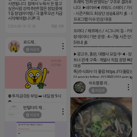
트래픽 ‘진짜 반영되는’ 구조로 결과로 
시면됩니다. 집에서 누워서 돈 벌고
니다. ▶네이버◀ 리워드 스테이 / 가드 /
싶은사람 강력추천!! 많은 창업중에
1등 창업아이템 / 극 블루오션 지금
- 시즌키워드 최상단 상승&유지 多 - 로
시작해야합니다!!! 극
프로그램 이슈 민감 대응
▔▔▔▔▔▔▔▔▔▔▔▔▔▔▔▔▔▔ 
2026-04-16 15:34
댓글: 0개
프라다 / 헤르메스 / 시그니처 등 - 키워
량 데이터 기반 운영 - 4~7월 시즌 인기
로드제인
5위내 多
▔▔▔▔▔▔▔▔▔▔▔▔▔▔▔
비공개
▶광고주, 총판, 대행사 모집 中◀ - 장기
트너 관계 구축 - 개발사 직접 운영 빠른
대응 ▔▔▔▔▔▔▔▔▔▔▔▔▔▔▔▔▔▔
톡)주식회사 더 풀림 https://더풀림상
담.enn.kr https://더풀림상담.enn.kr
하트뿅뿅 라이언
2026-04-18 17:26
비공개
댓글:20개
⛔️ 투자금 0원 부업 ➡️ 내일 밤 9시
⛔️
빈털터리 제이지
2026-04-18 17:23
비공개
댓글:20개