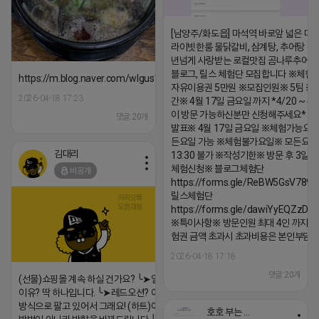
[남양주/화도읍] 마석역 바로앞 넓은 매장
라이빗한룸 물닭갈비, 삼계탕, 추어탕 맛집
년넘게 사랑받는 로컬맛집 곰나루추어
블로그, 릴스 체험단 모집합니다 ※체험
https://m.blog.naver.com/wlgus1647/224253846149
자유이용권 5만원 ※모집인원※ 5팀 ※
2026-04-18 17:23
간※ 4월 17일 금요일 까지 *4/20 ~ 4/
이 방문 가능하신분만 신청해주세요* 
댓글:20개
발표※ 4월 17일 금요일 ※체험가능요일
든요일 가능 ※체험불가요일※ 모든요일 1
김대리
13:30 불가 ※작성기한※ 방문 후 3일 
체험신청※ 블로그체험단
비공개
https://forms.gle/ReBW5GsV789u
릴스체험단
https://forms.gle/dawiYyEQZzDd
※특이사항※ 방문인원 최대 4인 까지 가
험권 금액 초과시 초과비용은 본인부담입
2026-04-18 17:18
댓글:20개
(선물)쇼핑몰 계속 하실 건가요? ╰➤열심히 해도 안되는
이유? 딱 하나입니다. ╰➤레드오션? 아니요! ╰➤모두 같은
방식으로 팔고 있어서 그래요! (하트)이번엔 다릅니다. ╰➤
호호 부는 튜브