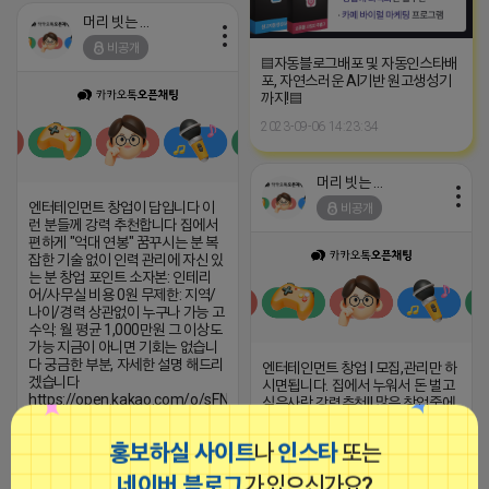
머리 빗는 네오
비공개
▤자동블로그배포 및 자동인스타배
포, 자연스러운 AI기반 원고생성기
까지!▤
2023-09-06 14:23:34
머리 빗는 네오
엔터테인먼트 창업이 답입니다 이
비공개
런 분들께 강력 추천합니다 집에서
편하게 "억대 연봉" 꿈꾸시는 분 복
잡한 기술 없이 인력 관리에 자신 있
는 분 창업 포인트 소자본: 인테리
어/사무실 비용 0원 무제한: 지역/
나이/경력 상관없이 누구나 가능 고
수익: 월 평균 1,000만원 그 이상도
가능 지금이 아니면 기회는 없습니
다 궁금한 부분, 자세한 설명 해드리
엔터테인먼트 창업 l 모집,관리만 하
겠습니다
시면됩니다. 집에서 누워서 돈 벌고
https://open.kakao.com/o/sFN24Qei
싶은사람 강력추천!! 많은 창업중에
1등 창업아이템 / 극 블루오션 지금
2026-04-17 13:52
댓글: 0개
시작해야합니다!!! 극
홍보하실 사이트
나
인스타
또는
2026-04-17 10:34
댓글: 0개
네이버 블로그
가 있으신가요?
■아이피몬스터■