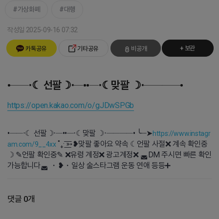
가상화폐
대행
작성일 2025-09-16 07:32
+ 보관
카톡공유
기타공유
비공개
•──⋅☾ 선팔☽⋅─••─⋅☾맞팔 ☽⋅────•
https://open.kakao.com/o/gJDwSPGb
•──⋅☾ 선팔☽⋅─••─⋅☾맞팔 ☽⋅────• ╰┈➤
https://www.instagr
˚₊· ͟͟͞͞➳❥ㅤ맞팔 좋아요 약속 ☾언팔 사절❌ 계속 확인중
am.com/9__4xx
☽ ✎언팔 확인중✎ ❌유령 계정❌ 광고계정❌ ◛DM 주시면 빠른 확인
가능합니다◛ ・❥・일상 술스타그램 운동 연애 등등➕
댓글 0개