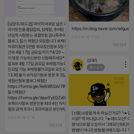
[남양주/화도읍] 마석역 바로앞 넓은 매장과, 프
https://m.blog.naver.com/wlgus
라이빗한룸 물닭갈비, 삼계탕, 추어탕 맛집 10
년넘게 사랑받는 로컬맛집 곰나루추어탕에서
2026-04-18 17:23
블로그, 릴스 체험단 모집합니다 ※체험메뉴※
댓글:20개
자유이용권 5만원 ※모집인원※ 5팀 ※모집기
간※ 4월 17일 금요일 까지 *4/20 ~ 4/26 사
이 방문 가능하신분만 신청해주세요* ※체험단
김대리
발표※ 4월 17일 금요일 ※체험가능요일※ 모
비공개
든요일 가능 ※체험불가요일※ 모든요일 12 ~
13:30 불가 ※작성기한※ 방문 후 3일 이내 ※
체험신청※ 블로그체험단
https://forms.gle/ReBW5GsV789ur2Pz6
릴스체험단
https://forms.gle/dawiYyEQZzDdqf8W8
※특이사항※ 방문인원 최대 4인 까지 가능 체
험권 금액 초과시 초과비용은 본인부담입니다.
(선물)쇼핑몰 계속 하실 건가요? ╰➤열
2026-04-18 17:18
이유? 딱 하나입니다. ╰➤레드오션? 아니
방식으로 팔고 있어서 그래요! (하트)이번
댓글:20개
방법이 아니라 방향을 바꿔드립니다 ╰➤4월