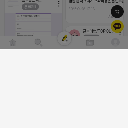
음악듣는 어피치
험권 금액 초과시 초과비용은 본인부담입
2026-04-18 17:12
비공개
2026-04-18 17:13
댓글:20개
댓글:20개
클로이랩/TOP CLASS
비공개
[남양주/화도읍] 마석역 바로앞 넓은 매장과, 프
라이빗한룸 물닭갈비, 삼계탕, 추어탕 맛집 10
년넘게 사랑받는 로컬맛집 곰나루추어탕에서
블로그, 릴스 체험단 모집합니다 ※체험메뉴※
자유이용권 5만원 ※모집인원※ 5팀 ※모집기
간※ 4월 17일 금요일 까지 *4/20 ~ 4/26 사
이 방문 가능하신분만 신청해주세요* ※체험단
2026-04-18 17:05
댓글:20개
발표※ 4월 17일 금요일 ※체험가능요일※ 모
든요일 가능 ※체험불가요일※ 모든요일 12 ~
13:30 불가 ※작성기한※ 방문 후 3일 이내 ※
체험신청※ 블로그체험단
https://forms.gle/ReBW5GsV789ur2Pz6
릴스체험단
https://forms.gle/dawiYyEQZzDdqf8W8
※특이사항※ 방문인원 최대 4인 까지 가능 체