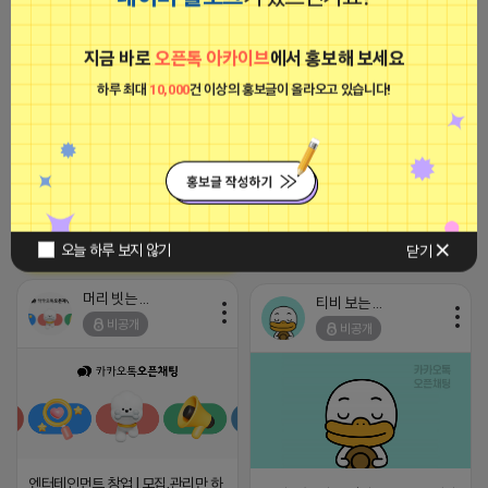
광고
머리 빗는 네오
지금 바로
오픈톡 아카이브
에서 홍보해 보세요
비공개
하루 최대
10,000
건 이상의 홍보글이 올라오고 있습니다!
[아이피몬스터] 전국 최저가 마케팅
용 KT아이피서비스!!
2023-09-06 14:23:39
2026-04-17 09:52
댓글: 0개
오늘 하루 보지 않기
닫기
머리 빗는 네오
티비 보는 라이언
비공개
비공개
엔터테인먼트 창업 l 모집,관리만 하