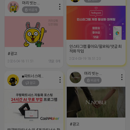
머리 빗는 네오
비공개
인스타그램 좋아요/팔로워/댓글 최
적화 작업
#광고
2024-09-19 18:51:20
2026-04-18 11:51
댓글: 0개
머리 빗는 네오
■파트너스애드온■
비공개
광고
#광고
▤쿠팡파트너스 외 4개 파트너스 활