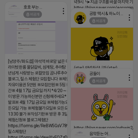
녁9시 ╰➤지금 구조를 바꿀 마지막 기회
호호 부는 튜브
https://blog.naver.com/eocomim
공항 택시 & 하노이 렌트카
비공개
2026-04-18 17:15
비공개
댓글:20개
[남양주/화도읍] 마석역 바로앞 넓은 매장과, 프
라이빗한룸 물닭갈비, 삼계탕, 추어탕 맛집 10
(star) 안녕하십니까 (star)
년넘게 사랑받는 로컬맛집 곰나루추어탕에서
공돌이
2026-04-18 17:12
블로그, 릴스 체험단 모집합니다 ※체험메뉴※
비공개
자유이용권 5만원 ※모집인원※ 5팀 ※모집기
댓글:20개
간※ 4월 17일 금요일 까지 *4/20 ~ 4/26 사
이 방문 가능하신분만 신청해주세요* ※체험단
발표※ 4월 17일 금요일 ※체험가능요일※ 모
든요일 가능 ※체험불가요일※ 모든요일 12 ~
13:30 불가 ※작성기한※ 방문 후 3일 이내 ※
체험신청※ 블로그체험단
https://forms.gle/ReBW5GsV789ur2Pz6
https://blog.naver.com/pshwin2/
릴스체험단
음악듣는 어피치
2026-04-18 17:12
https://forms.gle/dawiYyEQZzDdqf8W8