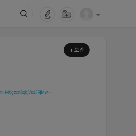
+ 보관
igsh=MXgzcnBqbjVsd3RjMw==