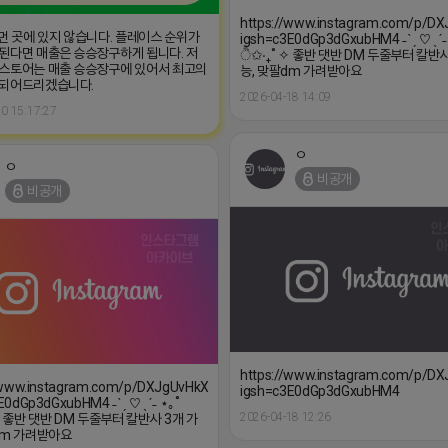
2026-04-18 14:09
0 15:17:27
ㅇ
ㅇ
비공개
비공개
https://www.instagram.com/p/D
/www.instagram.com/p/DXJgUvHkXss/?
igsh=c3E0dGp3dGxubHM4
E0dGp3dGxubHM4 ˗ˋˏ ♡ ˎˊ˗ ⋆｡˚
2026-04-18 12:26
✧ 좋반 댓반 DM 두줄부터 칼반사 3개 가
dm 가려받아요
18 09:57
댓글: 0개
ㅇ