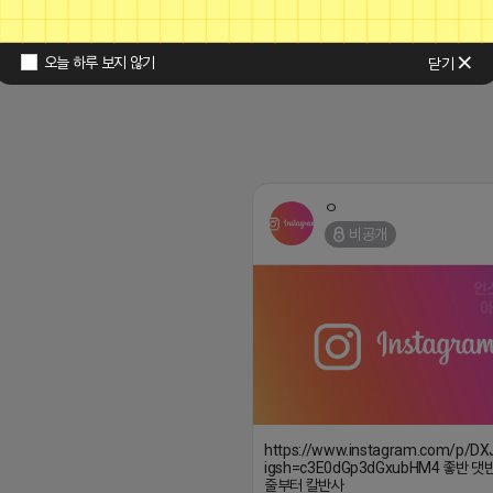
오늘 하루 보지 않기
닫기
ㅇ
비공개
https://www.instagram.com/p/D
igsh=c3E0dGp3dGxubHM4 좋반 댓
줄부터 칼반사
2026-04-17 22:09
ㅇ