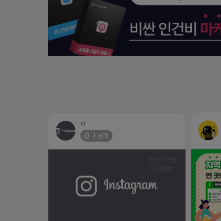
ㅇ
비공개
https://www.instagram.com/p/DXJgUvHkXss/?
지역 1등
igsh=c3E0dGp3dGxubHM4
뒷받침이 
2026-04-18 16:54
댓글: 0개
희 마케팅
파트너가