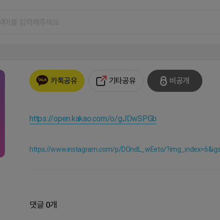
기타공유
비공개
카톡공유
https://open.kakao.com/o/gJDwSPGb
https://www.instagram.com/p/DOndL_wEeto/?img_index=6&
댓글 0개