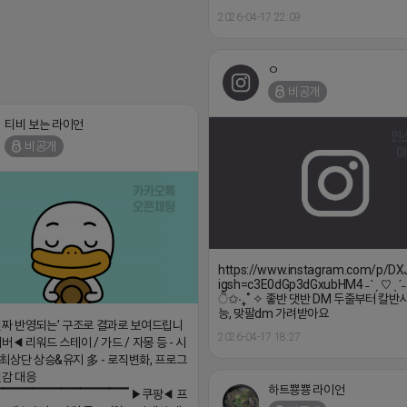
비공개
티비 보는 라이언
비공개
https://www.instagram.com/p/D
igsh=c3E0dGp3dGxubHM4 ˗ˋˏ ♡ ˎˊ˗
ੈ✩‧₊˚ ✧ 좋반 댓반 DM 두줄부터 칼반사
능, 맞팔dm 가려받아요
진짜 반영되는’ 구조로 결과로 보여드립니
2026-04-17 18:27
버◀ 리워드 스테이 / 가드 / 자몽 등 - 시
최상단 상승&유지 多 - 로직변화, 프로그
민감 대응
하트뿅뿅 라이언
▔▔▔▔▔▔▔▔▔▔▔▔▔▔ ▶쿠팡◀ 프
비공개
르메스 / 시그니처 등 - 키워드 검색량 데
 운영 - 4~7월 시즌 인기 키워드 5위내
▔▔▔▔▔▔▔▔▔▔▔▔▔▔▔
 총판, 대행사 모집 中◀ - 장기 협업 파트