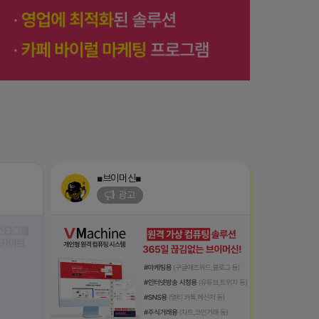
■브이머신■
광고
XJgUvHkXss/?
-장소불문, 약정없는 고정공인IP가 삽입된 365일
 ⋆｡˚
24시간 임대형 컴퓨터 서비스
 3개 가
2023-09-05 19:01:58