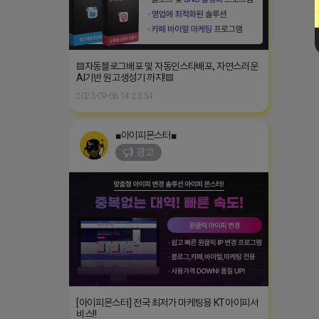
▤자동블로그배포 및 자동인스타배포, 자연스러운
AI기반 원고생성기 까지!▤
2023-09-06 14:23:34
■아이피몬스터■
광고
[아이피몬스터] 전국 최저가 마케팅용 KT아이피서
비스!!
2023-09-06 14:23:39
ㅇ