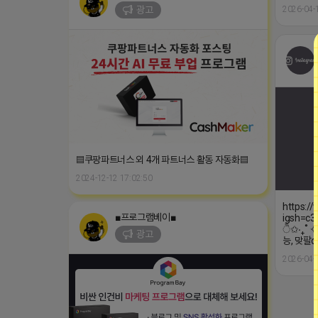
▤쿠팡파트너스 외 4개 파트너스 활동 자동화▤
2024-12-12 17:02:50
https:/
■프로그램베이■
igsh=c3
ੈ✩‧₊˚ 
광고
능, 맞팔
2026-04-