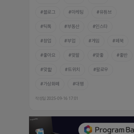
블로그
마케팅
유튜브
틱톡
부동산
인스타
창업
부업
게임
페북
좋아요
맞팔
맞좋
좋반
맞핱
트위치
팔로우
가상화폐
대행
작성일 2025-09-16 17:01