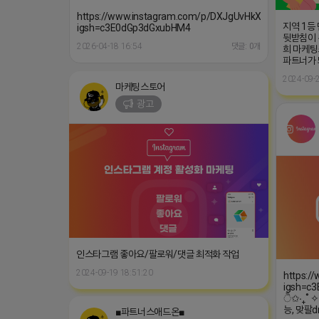
2024-09-2
마케팅스토어
광고
인스타그램 좋아요/팔로워/댓글 최적화 작업
2024-09-19 18:51:20
https:/
igsh=c3
ੈ✩‧₊˚ 
능, 맞팔
■파트너스애드온■
광고
2026-04-