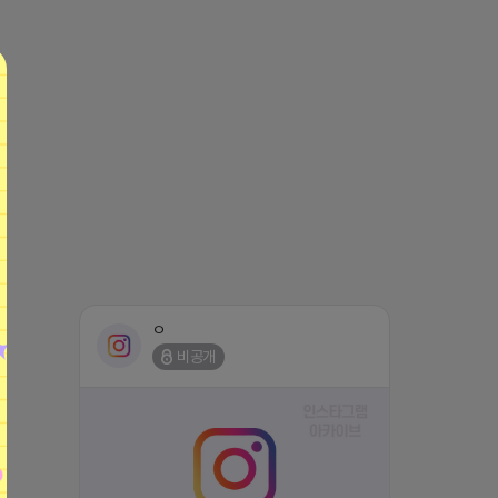
ㅇ
비공개
https://www.instagram.com/p/DXJgUvHkXss/?
igsh=c3E0dGp3dGxubHM4