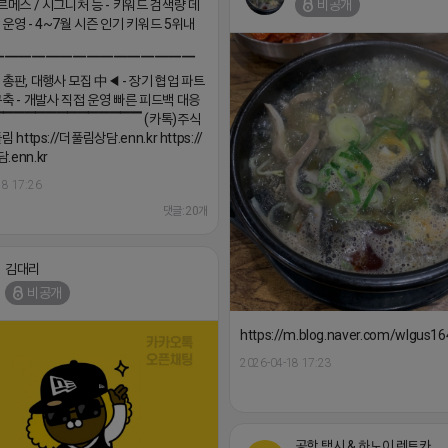
구축 - 개발사 직접 운영 빠른 피드백 대응
▔▔▔▔▔▔▔▔▔▔▔▔▔▔ (카톡)주식
 https://더풀림상담.enn.kr https://
enn.kr
18 17:26
댓글:20개
김대리
비공개
https://m.blog.naver.com/wlgus
2026-04-18 17:23
공항 택시 & 하노이 렌트카
비공개
핑몰 계속 하실 건가요? ╰➤열심히 해도 안되는
 하나입니다. ╰➤레드오션? 아니요! ╰➤모두 같은
팔고 있어서 그래요! (하트)이번엔 다릅니다. ╰➤