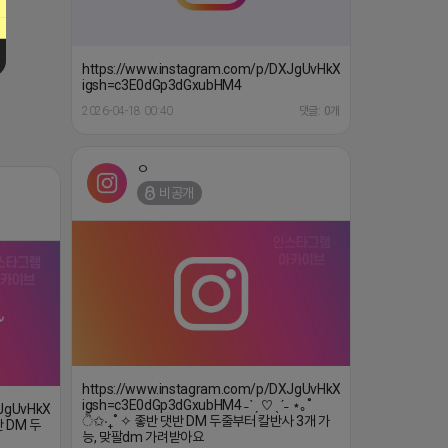
2026-04-18 00:40
댓글: 0개
ㅇ
비공개
https://www.instagram.com/p/DXJgUvHkXss/?
igsh=c3E0dGp3dGxubHM4 ˗ˋˏ ♡ ˎˊ˗ ⋆｡˚
XJgUvHkXss/?
ੈ✩‧₊˚ ✧ 좋반 댓반 DM 두줄부터 칼반사 3개 가
반 DM 두
능, 맞팔dm 가려받아요
2026-04-17 23:10
댓글: 0개
댓글: 0개