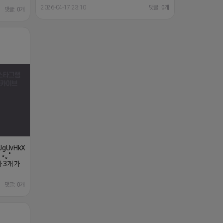
XJgUvHkXss/?
 ⋆｡˚
 3개 가
댓글: 0개