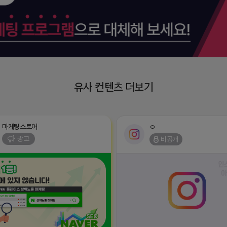
유사 컨텐츠 더보기
마케팅스토어
ㅇ
광고
비공개
https://www.instagram.com/p/D
 먼 곳에 있지 않습니다. 플레이스 순위가
igsh=c3E0dGp3dGxubHM4 ˗ˋˏ ♡ ˎˊ˗
된다면 매출은 승승장구하게 됩니다. 저
ੈ✩‧₊˚ ✧ 좋반 댓반 DM 두줄부터 칼반사
스토어는 매출 승승장구에 있어서 최고의
능, 맞팔dm 가려받아요
 되어드리겠습니다.