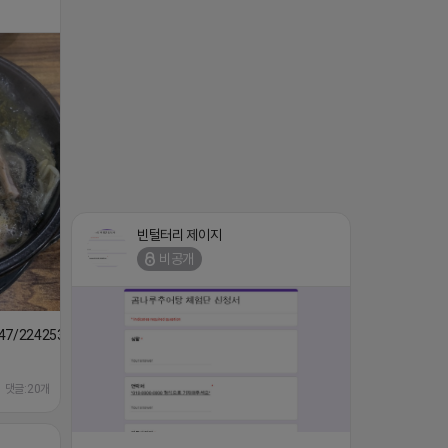
빈털터리 제이지
비공개
1647/224253846149
댓글:20개
[남양주/화도읍] 마석역 바로앞 넓은 매장과, 프라
이빗한룸 물닭갈비, 삼계탕, 추어탕 맛집 10년넘게
사랑받는 로컬맛집 곰나루추어탕에서 블로그, 릴스
체험단 모집합니다 ※체험메뉴※ 자유이용권 5만
원 ※모집인원※ 5팀 ※모집기간※ 4월 17일 금요