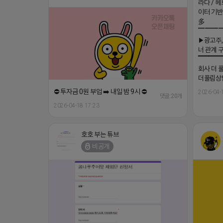
너 관계 
▔▔▔▔
회사 더 풀림
더풀림상담.
⛔️ 투자금 0원 부업 ➡️ 내일 밤 9시 ⛔️
2026-04-
댓글:20개
2026-04-18 17:23
호호 부는 튜브
비공개
(선물)쇼
[남양주/화도읍] 마석역 바로앞 넓은 매장과, 프라
이유? 딱
이빗한룸 물닭갈비, 삼계탕, 추어탕 맛집 10년넘게
방식으로 
사랑받는 로컬맛집 곰나루추어탕에서 블로그, 릴스