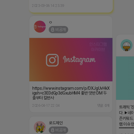
비공개
https://www.instagram.com/p/DXJgUvHkXss/?
igsh=c3E0dGp3dGxubHM4 좋반 댓반 DM 두
줄부터 칼반사
2026-04-17 22:04
댓글: 0개
트래픽 ‘
다. ▶네이
즌키워드 
로드제인
램 이슈 
▔▔▔▔
비공개
라다 / 헤
이터 기반
多
▔▔▔
▶광고주,