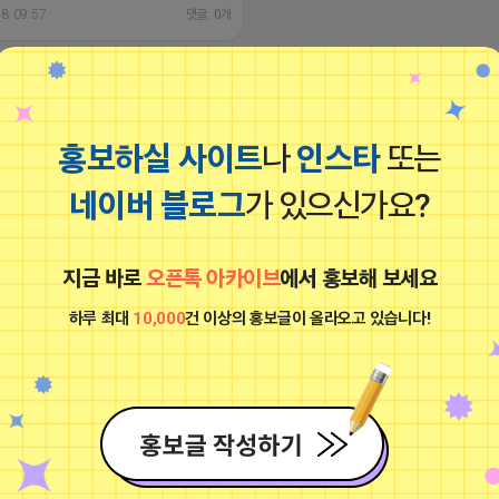
비공개
홍보하실 사이트
나
인스타
또는
네이버 블로그
가 있으신가요?
/www.instagram.com/p/DXJgUvHkXss/?
E0dGp3dGxubHM4 ˗ˋˏ ♡ ˎˊ˗ ⋆｡˚
✧ 좋반 댓반 DM 두줄부터 칼반사 3개 가
지금 바로
오픈톡 아카이브
에서 홍보해 보세요
dm 가려받아요
18 03:44
댓글: 0개
하루 최대
10,000
건 이상의 홍보글이 올라오고 있습니다!